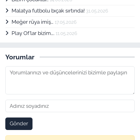
Malatya futbolu bıçak sırtında!
31.05.2026
Meğer rüya imiş…
17.05.2026
Play Of’lar bizim….
11.05.2026
Yorumlar
Gönder