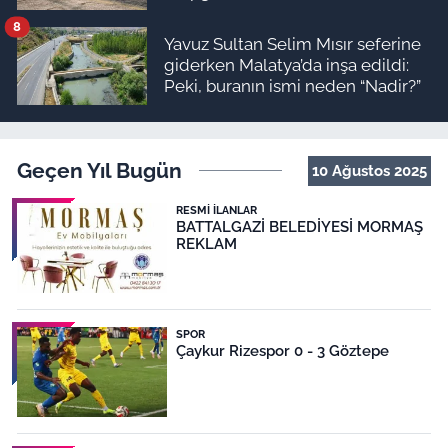
8
Yavuz Sultan Selim Mısır seferine
giderken Malatya’da inşa edildi:
Peki, buranın ismi neden “Nadir?”
Geçen Yıl Bugün
10 Ağustos 2025
RESMI İLANLAR
BATTALGAZİ BELEDİYESİ MORMAŞ
REKLAM
SPOR
Çaykur Rizespor 0 - 3 Göztepe