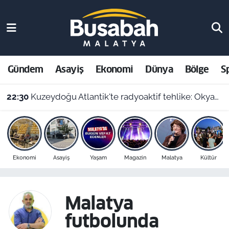
Gündem
Malatya Nöbetçi Eczaneler
Asayiş
Malatya Hava Durumu
Gündem
Asayiş
Ekonomi
Dünya
Bölge
S
Ekonomi
Malatya Namaz Vakitleri
22:30
Kuzeydoğu Atlantik'te radyoaktif tehlike: Okyanus dibindeki 200 bin atık varili parçalanıyor
Dünya
Malatya Trafik Yoğunluk Haritası
Bölge
Süper Lig Puan Durumu ve Fikstür
Ekonomi
Asayiş
Yaşam
Magazin
Malatya
Kültür
Spor
Tüm Manşetler
Resmi İlanlar
Son Dakika Haberleri
Malatya
futbolunda
Haber Arşivi