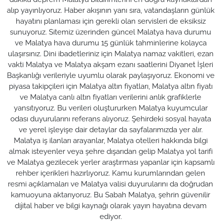
alıp yayınlıyoruz. Haber akışının yanı sıra, vatandaşların günlük
hayatını planlaması için gerekli olan servisleri de eksiksiz
sunuyoruz. Sitemiz üzerinden güncel Malatya hava durumu
ve Malatya hava durumu 15 günlük tahminlerine kolayca
ulaşırsınız. Dini ibadetleriniz için Malatya namaz vakitleri, ezan
vakti Malatya ve Malatya akşam ezanı saatlerini Diyanet İşleri
Başkanlığı verileriyle uyumlu olarak paylaşıyoruz. Ekonomi ve
piyasa takipçileri için Malatya altın fiyatları, Malatya altın fiyatı
ve Malatya canlı altın fiyatları verilerini anlık grafiklerle
yansıtıyoruz. Bu verileri oluştururken Malatya kuyumcular
odası duyurularını referans alıyoruz. Şehirdeki sosyal hayata
ve yerel işleyişe dair detaylar da sayfalarımızda yer alır.
Malatya iş ilanları arayanlar, Malatya otelleri hakkında bilgi
almak isteyenler veya şehre dışarıdan gelip Malatya yol tarifi
ve Malatya gezilecek yerler araştırması yapanlar için kapsamlı
rehber içerikleri hazırlıyoruz. Kamu kurumlarından gelen
resmi açıklamaları ve Malatya valisi duyurularını da doğrudan
kamuoyuna aktarıyoruz. Bu Sabah Malatya, şehrin güvenilir
dijital haber ve bilgi kaynağı olarak yayın hayatına devam
ediyor.