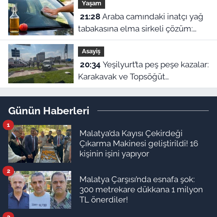
Yaşam
21:28
Araba camındaki inatçı yağ
tabakasına elma sirkeli çözüm:
Doğru uygulanmazsa zarar veriyor
Asayiş
20:34
Yeşilyurt’ta peş peşe kazalar:
Karakavak ve Topsöğüt
Kavşağı’nda çarpışma!
Günün Haberleri
1
Malatya’da Kayısı Çekirdeği
Çıkarma Makinesi geliştirildi! 16
kişinin işini yapıyor
2
Malatya Çarşısı’nda esnafa şok:
300 metrekare dükkana 1 milyon
TL önerdiler!
3