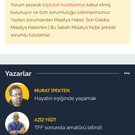
Yorum yazarak
topluluk kurallarımızı
kabul etmiş
bulunuyor ve tüm sorumluluğu üstleniyorsunuz.
Yazılan yorumlardan Malatya Haber, Son Dakika
Malatya Haberleri | Bu Sabah Malatya hiçbir şekilde
sorumlu tutulamaz.
Yazarlar
MURAT İPEKTEN
Hayatın eşiğinde yaşamak
AZIZ YIĞIT
TFF sonunda amatörü bitirdi!