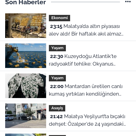
Son Haberler
Ekonomi
23:15
Malatya’da altın piyasası
alev aldı! Bir haftalık akıl almaz
fiyat farklılıkları belli oldu
Yaşam
22:30
Kuzeydoğu Atlantik'te
radyoaktif tehlike: Okyanus
dibindeki 200 bin atık varili
Yaşam
parçalanıyor
22:00
Mantardan üretilen canlı
kumaş yırtıkları kendiliğinden
onarıyor
Asayiş
21:42
Malatya Yeşilyurt’ta bıçaklı
dehşet: Özalper'de 24 yaşındaki
genç ağır yaralandı!