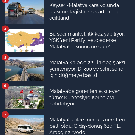
Kayseri-Malatya kara yolunda
ulaşımı değiştirecek adım: Tarih
açıklandı
4
Bu seçim anketi ilk kez yapılıyor:
YSK Yeni Parti’yi veto ederse
Malatya’da sonuç ne olur?
5
Malatya Kale’de 22 ilin geçiş aksı
yenileniyor: D-300 ve sahil şeridi
için düğmeye basıldı!
6
Malatya’da görenleri etkileyen
türbe: Kubbesiyle Kerbela’yı
hatırlatıyor
7
Malatya’da ilçe minibüs ücretleri
belli oldu: Gidiş-dönüş 620 TL,
Arapgir zirvede!