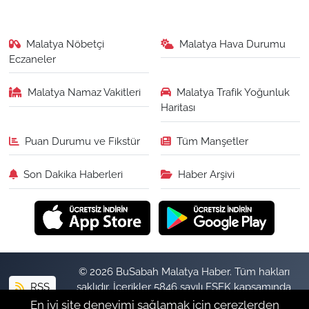
Malatya Nöbetçi
Malatya Hava Durumu
Eczaneler
Malatya Namaz Vakitleri
Malatya Trafik Yoğunluk
Haritası
Puan Durumu ve Fikstür
Tüm Manşetler
Son Dakika Haberleri
Haber Arşivi
© 2026 BuSabah Malatya Haber. Tüm hakları
RSS
saklıdır. İçerikler 5846 sayılı FSEK kapsamında
izinsiz kopyalanamaz.
En iyi site deneyimi sağlamak için çerezlerden