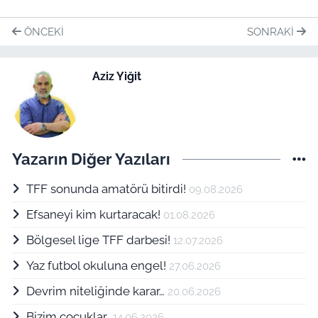
ÖNCEKI
SONRAKI
Aziz Yiğit
Yazarın Diğer Yazıları
TFF sonunda amatörü bitirdi!
09.08.2026
Efsaneyi kim kurtaracak!
01.08.2026
Bölgesel lige TFF darbesi!
12.07.2026
Yaz futbol okuluna engel!
27.06.2026
Devrim niteliğinde karar…
20.06.2026
Bizim çocuklar..
14.06.2026