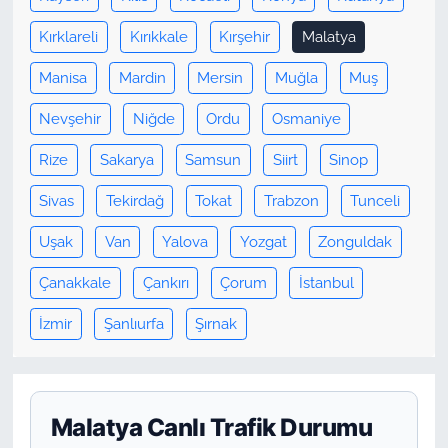
Kırklareli
Kırıkkale
Kırşehir
Malatya
Manisa
Mardin
Mersin
Muğla
Muş
Nevşehir
Niğde
Ordu
Osmaniye
Rize
Sakarya
Samsun
Siirt
Sinop
Sivas
Tekirdağ
Tokat
Trabzon
Tunceli
Uşak
Van
Yalova
Yozgat
Zonguldak
Çanakkale
Çankırı
Çorum
İstanbul
İzmir
Şanlıurfa
Şırnak
Malatya Canlı Trafik Durumu