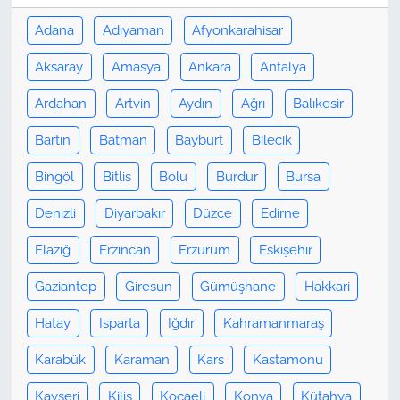
Adana
Adıyaman
Afyonkarahisar
Aksaray
Amasya
Ankara
Antalya
Ardahan
Artvin
Aydın
Ağrı
Balıkesir
Bartın
Batman
Bayburt
Bilecik
Bingöl
Bitlis
Bolu
Burdur
Bursa
Denizli
Diyarbakır
Düzce
Edirne
Elazığ
Erzincan
Erzurum
Eskişehir
Gaziantep
Giresun
Gümüşhane
Hakkari
Hatay
Isparta
Iğdır
Kahramanmaraş
Karabük
Karaman
Kars
Kastamonu
Kayseri
Kilis
Kocaeli
Konya
Kütahya