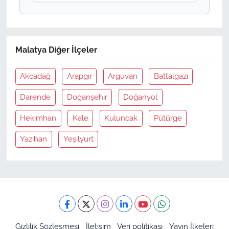
Malatya Diğer İlçeler
Akçadağ
Arapgir
Arguvan
Battalgazi
Darende
Doğanşehir
Doğanyol
Hekimhan
Kale
Kuluncak
Pütürge
Yazihan
Yeşilyurt
Gizlilik Sözleşmesi
İletişim
Veri politikası
Yayın İlkeleri