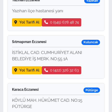
Yazıhan Eczanesi
Yazıhan
Yazıhan ilçe hastanesi yanı
Yol Tarifi Al
0 (545) 678 48 74
Sıtmapınarı Eczanesi
Kuluncak
İSTİKLAL CAD. CUMHURİYET ALANI
BELEDİYE İŞ MERK. NO:55 1A
Yol Tarifi Al
0 (422) 326 32 63
Karaca Eczanesi
Pütürge
KÖYLÜ MAH. HÜKÜMET CAD. NO:15
PÜTÜRGE