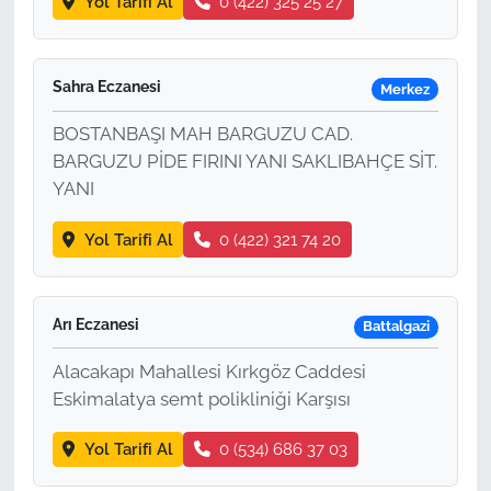
Yol Tarifi Al
0 (422) 325 25 27
Sahra Eczanesi
Merkez
BOSTANBAŞI MAH BARGUZU CAD.
BARGUZU PİDE FIRINI YANI SAKLIBAHÇE SİT.
YANI
Yol Tarifi Al
0 (422) 321 74 20
Arı Eczanesi
Battalgazi
Alacakapı Mahallesi Kırkgöz Caddesi
Eskimalatya semt polikliniği Karşısı
Yol Tarifi Al
0 (534) 686 37 03