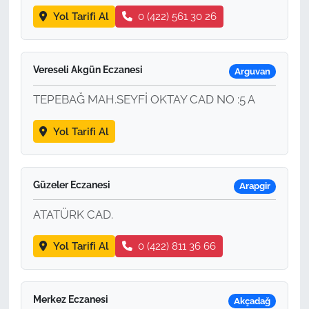
Yol Tarifi Al
0 (422) 561 30 26
Vereseli Akgün Eczanesi
Arguvan
TEPEBAĞ MAH.SEYFİ OKTAY CAD NO :5 A
Yol Tarifi Al
Güzeler Eczanesi
Arapgir
ATATÜRK CAD.
Yol Tarifi Al
0 (422) 811 36 66
Merkez Eczanesi
Akçadağ