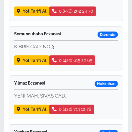
Yol Tarifi Al
0 (536) 292 24 70
Somuncubaba Eczanesi
Darende
KIBRIS CAD. NO:3
Yol Tarifi Al
0 (422) 615 22 65
Yılmaz Eczanesi
Hekimhan
YENİ MAH. SİVAS CAD.
Yol Tarifi Al
0 (422) 713 12 78