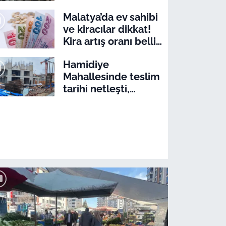
Malatya’da ev sahibi
ve kiracılar dikkat!
Kira artış oranı belli
oldu
Hamidiye
Mahallesinde teslim
tarihi netleşti,
latya’da 19 Mayıs coşkusu Sümer P
altyapı tartışması
başladı
nçlerin müthiş şovunu gördünüz