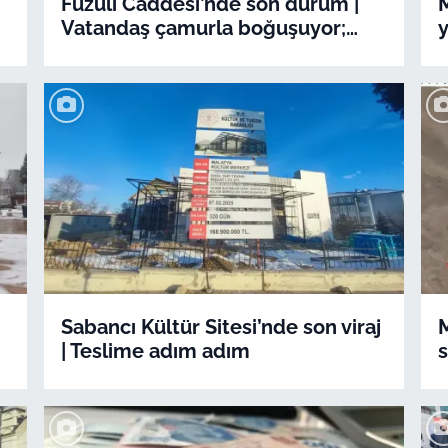
Fuzuli Caddesi’nde son durum |
M
Vatandaş çamurla boğuşuyor;
y
esnaf rızkını arıyor
Sabancı Kültür Sitesi’nde son viraj
M
| Teslime adım adım
s