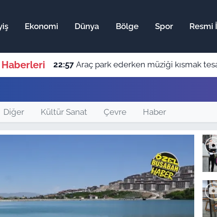
iş
Ekonomi
Dünya
Bölge
Spor
Resmi İ
 Haberleri
22:57
Araç park ederken müziği kısmak tesad
Diğer
Kültür Sanat
Çevre
Haber