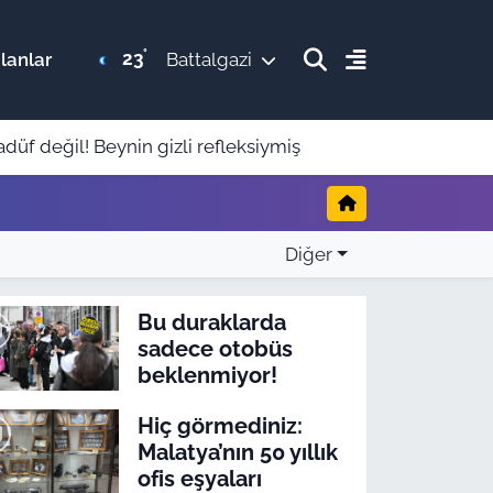
°
23
lanlar
Battalgazi
üf değil! Beynin gizli refleksiymiş
Diğer
Bu duraklarda
sadece otobüs
beklenmiyor!
Hiç görmediniz:
Malatya’nın 50 yıllık
ofis eşyaları