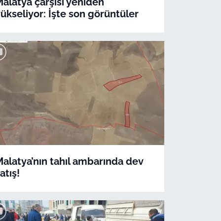
alatya çarşısı yeniden
ükseliyor: İşte son görüntüler
alatya’nın tahıl ambarında dev
atış!