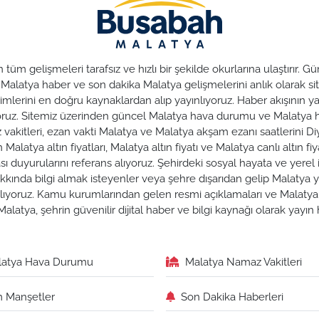
üm gelişmeleri tarafsız ve hızlı bir şekilde okurlarına ulaştırır.
. Malatya haber ve son dakika Malatya gelişmelerini anlık olarak sit
lerini en doğru kaynaklardan alıp yayınlıyoruz. Haber akışının yan
nuyoruz. Sitemiz üzerinden güncel Malatya hava durumu ve Malaty
az vakitleri, ezan vakti Malatya ve Malatya akşam ezanı saatlerini Di
alatya altın fiyatları, Malatya altın fiyatı ve Malatya canlı altın fiya
duyurularını referans alıyoruz. Şehirdeki sosyal hayata ve yerel iş
hakkında bilgi almak isteyenler veya şehre dışarıdan gelip Malatya y
zırlıyoruz. Kamu kurumlarından gelen resmi açıklamaları ve Malat
alatya, şehrin güvenilir dijital haber ve bilgi kaynağı olarak yayı
latya Hava Durumu
Malatya Namaz Vakitleri
 Manşetler
Son Dakika Haberleri