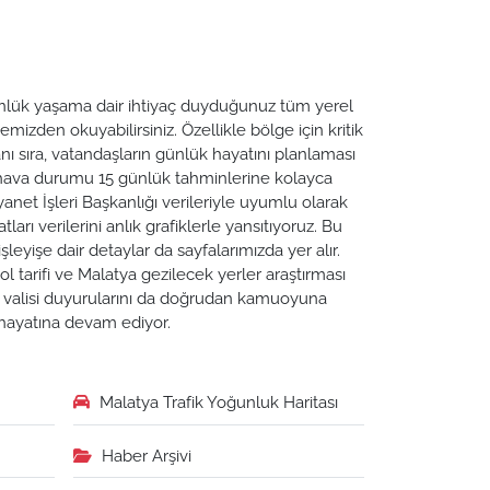
 Günlük yaşama dair ihtiyaç duyduğunuz tüm yerel
emizden okuyabilirsiniz. Özellikle bölge için kritik
ı sıra, vatandaşların günlük hayatını planlaması
a hava durumu 15 günlük tahminlerine kolayca
yanet İşleri Başkanlığı verileriyle uyumlu olarak
tları verilerini anlık grafiklerle yansıtıyoruz. Bu
leyişe dair detaylar da sayfalarımızda yer alır.
ol tarifi ve Malatya gezilecek yerler araştırması
ya valisi duyurularını da doğrudan kamuoyuna
n hayatına devam ediyor.
Malatya Trafik Yoğunluk Haritası
Haber Arşivi