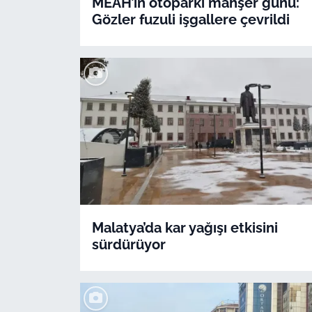
MEAH’ın otoparkı mahşer günü:
Gözler fuzuli işgallere çevrildi
Malatya’da kar yağışı etkisini
sürdürüyor