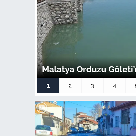
Malatya Orduzu Göleti’
1
2
3
4