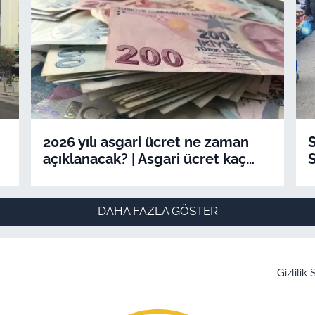
2026 yılı asgari ücret ne zaman
S
açıklanacak? | Asgari ücret kaç
S
toplantıdan sonra açıklanıyor?
DAHA FAZLA GÖSTER
Gizlilik