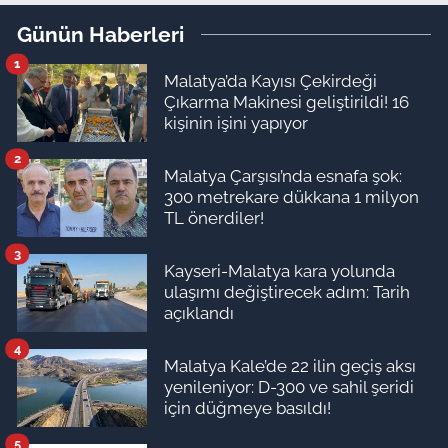
Günün Haberleri
1
Malatya’da Kayısı Çekirdeği
Çıkarma Makinesi geliştirildi! 16
kişinin işini yapıyor
2
Malatya Çarşısı’nda esnafa şok:
300 metrekare dükkana 1 milyon
TL önerdiler!
3
Kayseri-Malatya kara yolunda
ulaşımı değiştirecek adım: Tarih
açıklandı
4
Malatya Kale’de 22 ilin geçiş aksı
yenileniyor: D-300 ve sahil şeridi
için düğmeye basıldı!
5