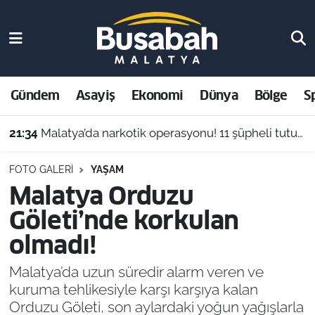
Gündem
Malatya Nöbetçi Eczaneler
Asayiş
Malatya Hava Durumu
Gündem
Asayiş
Ekonomi
Dünya
Bölge
S
Ekonomi
Malatya Namaz Vakitleri
21:34
Malatya’da narkotik operasyonu! 11 şüpheli tutuklandı, uyuşturucu stoku ele geçirildi
Dünya
Malatya Trafik Yoğunluk Haritası
FOTO GALERI
YAŞAM
Malatya Orduzu
Bölge
Süper Lig Puan Durumu ve Fikstür
Göleti’nde korkulan
Spor
Tüm Manşetler
olmadı!
Resmi İlanlar
Son Dakika Haberleri
Malatya’da uzun süredir alarm veren ve
kuruma tehlikesiyle karşı karşıya kalan
Haber Arşivi
Orduzu Göleti, son aylardaki yoğun yağışlarla