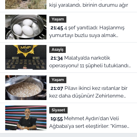
kişi yaralandı, birinin durumu ağır
Yaşam
21:45
4 şef yanıtladı: Haşlanmış
yumurtayı buzlu suya almak
neden şart?
Asayiş
21:34
Malatya’da narkotik
operasyonu! 11 şüpheli tutuklandı,
uyuşturucu stoku ele geçirildi
Yaşam
21:07
Pilavı ikinci kez ısıtanlar bir
kez daha düşünün! Zehirlenme
riski var
Siyaset
19:55
Mehmet Aydın'dan Veli
Ağbaba'ya sert eleştiriler: "Kimse
hukukun üzerinde değil"