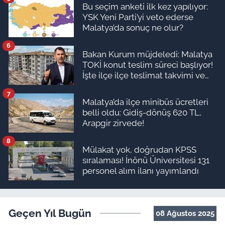
Bu seçim anketi ilk kez yapılıyor:
YSK Yeni Parti’yi veto ederse
Malatya’da sonuç ne olur?
6
Bakan Kurum müjdeledi: Malatya
TOKİ konut teslim süreci başlıyor!
İşte ilçe ilçe teslimat takvimi ve
ödeme planı
7
Malatya’da ilçe minibüs ücretleri
belli oldu: Gidiş-dönüş 620 TL,
Arapgir zirvede!
8
Mülakat yok, doğrudan KPSS
sıralaması! İnönü Üniversitesi 131
personel alım ilanı yayımlandı
Geçen Yıl Bugün
08 Ağustos 2025