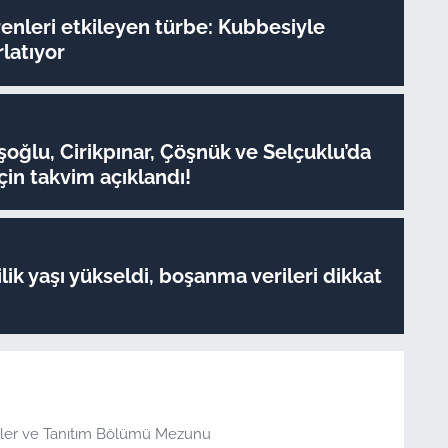
enleri etkileyen türbe: Kubbesiyle
rlatıyor
oğlu, Cirikpınar, Çöşnük ve Selçuklu’da
çin takvim açıklandı!
lik yaşı yükseldi, boşanma verileri dikkat
şkiler ve Tanıtım Bölümü Mezunu