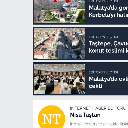
EDITÖRÜN SEÇTIĞI
Malatya’da gör
Kerbela’yı hatı
EDITÖRÜN SEÇTIĞI
Taştepe, Çavuş
konut teslimi i
EDITÖRÜN SEÇTIĞI
Malatya’da evli
çekti
İNTERNET HABER EDITÖRÜ
Nisa Taştan
İnönü Üniversitesi Halkla İli