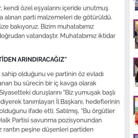
er, kendi özel eşyalarını içeride unutmuş
la alınan parti malzemeleri de götürüldü.
ze bakıyoruz. Bizim muhatabımız
doğrudan vatandaştır. Muhatabımız iktidar
TİDEN ARINDIRACAĞIZ"
sahip olduğunu ve partinin öz evladı
nan bu sürecin bir iç kavga olarak
Siyasetteki duruşlarını "Biz yumuşak başlı
 diyerek tanımlayan İl Başkanı, hedeflerinin
lduğunu ifade etti. Satılmış, "Bu örgütler
Halk Partisi savunma pozisyonundan
 rantın peşine düşenleri partiden