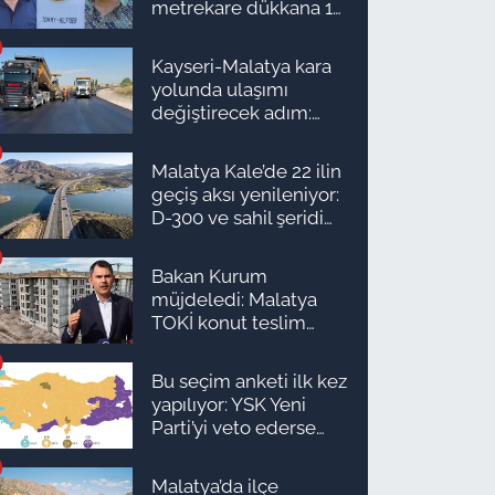
metrekare dükkana 1
milyon TL önerdiler!
Kayseri-Malatya kara
yolunda ulaşımı
değiştirecek adım:
Tarih açıklandı
Malatya Kale’de 22 ilin
geçiş aksı yenileniyor:
D-300 ve sahil şeridi
için düğmeye basıldı!
Bakan Kurum
müjdeledi: Malatya
TOKİ konut teslim
süreci başlıyor! İşte
ilçe ilçe teslimat
Bu seçim anketi ilk kez
takvimi ve ödeme
yapılıyor: YSK Yeni
planı
Parti’yi veto ederse
Malatya’da sonuç ne
olur?
Malatya’da ilçe