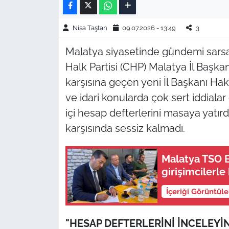
Nisa Taştan
09.07.2026 - 13:49
3
Malatya siyasetinde gündemi sars
Halk Partisi (CHP) Malatya İl Başka
karşısına geçen yeni İl Başkanı Haka
ve idari konularda çok sert iddialar
içi hesap defterlerini masaya yatırdık
karşısında sessiz kalmadı.
Malatya TSO 
girişimcilerle
İçeriği Görüntül
"HESAP DEFTERLERİNİ İNCELEYİ