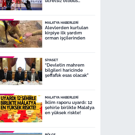
ücretsiz otobüs
seferleri yapacak
MALATYA HABERLERI
Alevlerden kurtulan
kirpiye ilk yardım
orman işçilerinden
SIYASET
“Devletin mahrem
bilgileri haricinde
şeffaflık esas olacak”
MALATYA HABERLERI
İklim raporu uyardı: 12
şehirle birlikte Malatya
en yüksek riskte!
BÖLGE