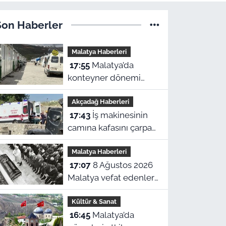
Son Haberler
Malatya Haberleri
17:55
Malatya’da
konteyner dönemi
bitiyor: Sadece 2 kent
Akçadağ Haberleri
kalacak
17:43
İş makinesinin
camına kafasını çarpan
operatör yaralandı
Malatya Haberleri
17:07
8 Ağustos 2026
Malatya vefat edenler
ve taziye adresleri
Kültür & Sanat
16:45
Malatya’da