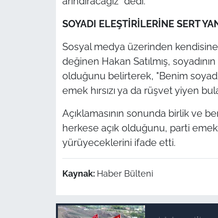
arındıracağız" dedi.
SOYADI ELEŞTİRİLERİNE SERT YA
Sosyal medya üzerinden kendisine yö
değinen Hakan Satılmış, soyadının 
olduğunu belirterek, "Benim soyadım
emek hırsızı ya da rüşvet yiyen b
Açıklamasının sonunda birlik ve ber
herkese açık olduğunu, parti emekçil
yürüyeceklerini ifade etti.
Kaynak:
Haber Bülteni