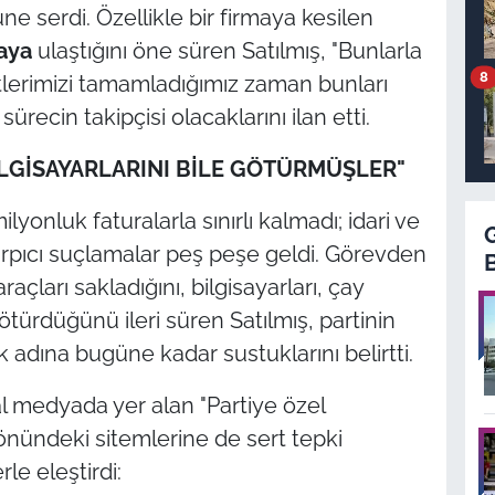
 serdi. Özellikle bir firmaya kesilen
raya
ulaştığını öne süren Satılmış, "Bunlarla
8
pitlerimizi tamamladığımız zaman bunları
ecin takipçisi olacaklarını ilan etti.
BİLGİSAYARLARINI BİLE GÖTÜRMÜŞLER"
lyonluk faturalarla sınırlı kalmadı; idari ve
pıcı suçlamalar peş peşe geldi. Görevden
raçları sakladığını, bilgisayarları, çay
ötürdüğünü ileri süren Satılmış, partinin
adına bugüne kadar sustuklarını belirtti.
al medyada yer alan
"Partiye özel
nündeki sitemlerine de sert tepki
le eleştirdi: