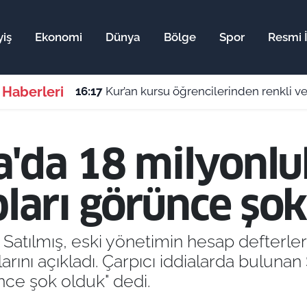
yiş
Ekonomi
Dünya
Bölge
Spor
Resmi İ
 Haberleri
16:17
Kur’an kursu öğrencilerinden renkli ve
'da 18 milyonlu
pları görünce şok
Satılmış, eski yönetimin hesap defterleri
larını açıkladı. Çarpıcı iddialarda bulunan 
ince şok olduk" dedi.