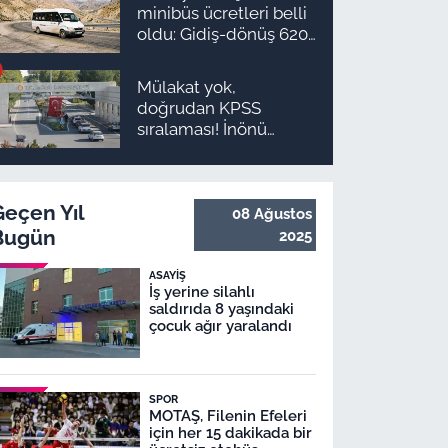
minibüs ücretleri belli
oldu: Gidiş-dönüş 620
TL, Arapgir zirvede!
Mülakat yok,
doğrudan KPSS
sıralaması! İnönü
Üniversitesi 131
personel alım ilanı
yayımlandı
Geçen Yıl
08 Ağustos
Bugün
2025
ASAYIŞ
İş yerine silahlı
saldırıda 8 yaşındaki
çocuk ağır yaralandı
SPOR
MOTAŞ, Filenin Efeleri
için her 15 dakikada bir