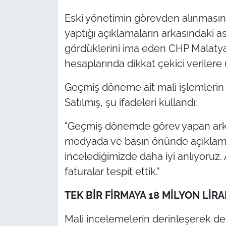
Eski yönetimin görevden alınması
yaptığı açıklamaların arkasındaki a
gördüklerini ima eden CHP Malatya 
hesaplarında dikkat çekici verilere u
Geçmiş döneme ait mali işlemleri
Satılmış, şu ifadeleri kullandı:
"Geçmiş dönemde görev yapan arka
medyada ve basın önünde açıklamal
incelediğimizde daha iyi anlıyoruz. A
faturalar tespit ettik."
TEK BİR FİRMAYA 18 MİLYON LİRA
Mali incelemelerin derinleşerek deva