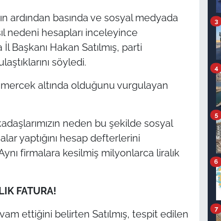
nın ardından basında ve sosyal medyada
3
sıl nedeni hesapları inceleyince
İl Başkanı Hakan Satılmış, parti
laştıklarını söyledi.
4
n mercek altında olduğunu vurgulayan
5
daşlarımızın neden bu şekilde sosyal
ar yaptığını hesap defterlerini
ynı firmalara kesilmiş milyonlarca liralık
6
LIK FATURA!
7
m ettiğini belirten Satılmış, tespit edilen