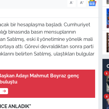
-
+
A
A
acak bir hesaplaşma başladı. Cumhuriyet
nlığı binasında basın mensuplarının
n Satılmış, eski il yönetimine yönelik mali
 ortaya attı. Görevi devraldıktan sonra parti
larını belirten Satılmış, ulaştıkları bulgular
1
Başkan Adayı Mahmut Boyraz genç
 buluştu
e
2
NCE ANLADIK"