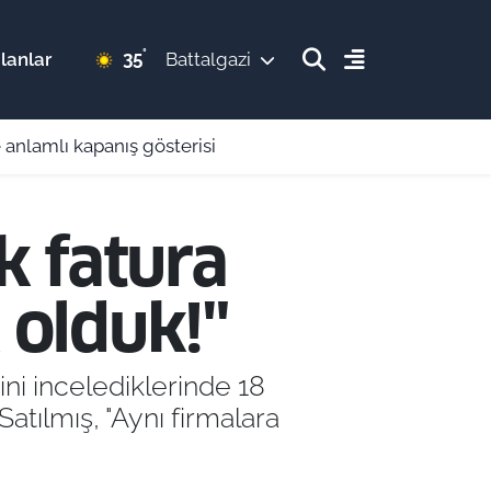
°
35
lanlar
Battalgazi
 anlamlı kapanış gösterisi
k fatura
 olduk!"
ni incelediklerinde 18
Satılmış, "Aynı firmalara