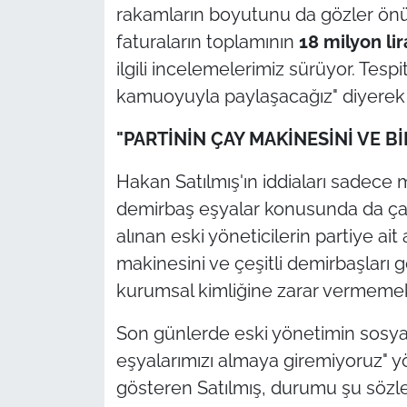
rakamların boyutunu da gözler önüne
faturaların toplamının
18 milyon li
ilgili incelemelerimiz sürüyor. Tes
kamuoyuyla paylaşacağız" diyerek sür
"PARTİNİN ÇAY MAKİNESİNİ VE 
Hakan Satılmış'ın iddiaları sadece mi
demirbaş eşyalar konusunda da çar
alınan eski yöneticilerin partiye ait a
makinesini ve çeşitli demirbaşları g
kurumsal kimliğine zarar vermemek 
Son günlerde eski yönetimin sosy
eşyalarımızı almaya giremiyoruz"
yö
gösteren Satılmış, durumu şu sözler