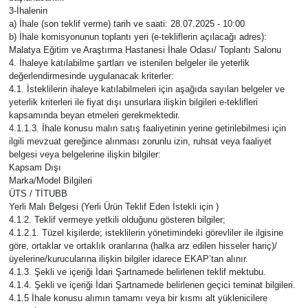
3-İhalenin
a) İhale (son teklif verme) tarih ve saati: 28.07.2025 - 10:00
b) İhale komisyonunun toplantı yeri (e-tekliflerin açılacağı adres):
Malatya Eğitim ve Araştırma Hastanesi İhale Odası/ Toplantı Salonu
4. İhaleye katılabilme şartları ve istenilen belgeler ile yeterlik
değerlendirmesinde uygulanacak kriterler:
4.1. İsteklilerin ihaleye katılabilmeleri için aşağıda sayılan belgeler ve
yeterlik kriterleri ile fiyat dışı unsurlara ilişkin bilgileri e-teklifleri
kapsamında beyan etmeleri gerekmektedir.
4.1.1.3. İhale konusu malın satış faaliyetinin yerine getirilebilmesi için
ilgili mevzuat gereğince alınması zorunlu izin, ruhsat veya faaliyet
belgesi veya belgelerine ilişkin bilgiler:
Kapsam Dışı
Marka/Model Bilgileri
ÜTS / TİTUBB
Yerli Malı Belgesi (Yerli Ürün Teklif Eden İstekli için )
4.1.2. Teklif vermeye yetkili olduğunu gösteren bilgiler;
4.1.2.1. Tüzel kişilerde; isteklilerin yönetimindeki görevliler ile ilgisine
göre, ortaklar ve ortaklık oranlarına (halka arz edilen hisseler hariç)/
üyelerine/kurucularına ilişkin bilgiler idarece EKAP’tan alınır.
4.1.3. Şekli ve içeriği İdari Şartnamede belirlenen teklif mektubu.
4.1.4. Şekli ve içeriği İdari Şartnamede belirlenen geçici teminat bilgileri.
4.1.5 İhale konusu alımın tamamı veya bir kısmı alt yüklenicilere