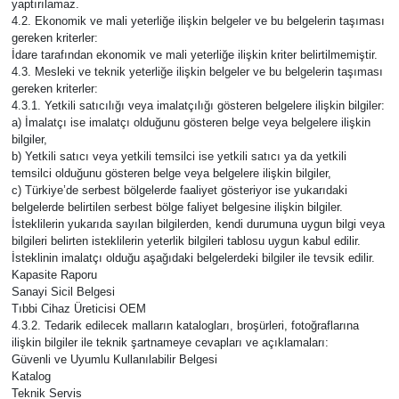
yaptırılamaz.
4.2. Ekonomik ve mali yeterliğe ilişkin belgeler ve bu belgelerin taşıması
gereken kriterler:
İdare tarafından ekonomik ve mali yeterliğe ilişkin kriter belirtilmemiştir.
4.3. Mesleki ve teknik yeterliğe ilişkin belgeler ve bu belgelerin taşıması
gereken kriterler:
4.3.1. Yetkili satıcılığı veya imalatçılığı gösteren belgelere ilişkin bilgiler:
a) İmalatçı ise imalatçı olduğunu gösteren belge veya belgelere ilişkin
bilgiler,
b) Yetkili satıcı veya yetkili temsilci ise yetkili satıcı ya da yetkili
temsilci olduğunu gösteren belge veya belgelere ilişkin bilgiler,
c) Türkiye’de serbest bölgelerde faaliyet gösteriyor ise yukarıdaki
belgelerde belirtilen serbest bölge faliyet belgesine ilişkin bilgiler.
İsteklilerin yukarıda sayılan bilgilerden, kendi durumuna uygun bilgi veya
bilgileri belirten isteklilerin yeterlik bilgileri tablosu uygun kabul edilir.
İsteklinin imalatçı olduğu aşağıdaki belgelerdeki bilgiler ile tevsik edilir.
Kapasite Raporu
Sanayi Sicil Belgesi
Tıbbi Cihaz Üreticisi OEM
4.3.2. Tedarik edilecek malların katalogları, broşürleri, fotoğraflarına
ilişkin bilgiler ile teknik şartnameye cevapları ve açıklamaları:
Güvenli ve Uyumlu Kullanılabilir Belgesi
Katalog
Teknik Servis