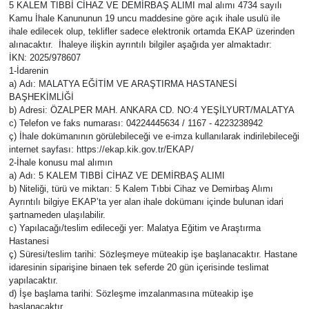
5 KALEM TIBBİ CİHAZ VE DEMİRBAŞ ALIMI mal alımı 4734 sayılı
Kamu İhale Kanununun 19 uncu maddesine göre açık ihale usulü ile
ihale edilecek olup, teklifler sadece elektronik ortamda EKAP üzerinden
alınacaktır. İhaleye ilişkin ayrıntılı bilgiler aşağıda yer almaktadır:
İKN: 2025/978607
1-İdarenin
a) Adı: MALATYA EĞİTİM VE ARAŞTIRMA HASTANESİ
BAŞHEKİMLİĞİ
b) Adresi: ÖZALPER MAH. ANKARA CD. NO:4 YEŞİLYURT/MALATYA
c) Telefon ve faks numarası: 04224445634 / 1167 - 4223238942
ç) İhale dokümanının görülebileceği ve e-imza kullanılarak indirilebileceği
internet sayfası: https://ekap.kik.gov.tr/EKAP/
2-İhale konusu mal alımın
a) Adı: 5 KALEM TIBBİ CİHAZ VE DEMİRBAŞ ALIMI
b) Niteliği, türü ve miktarı: 5 Kalem Tıbbi Cihaz ve Demirbaş Alımı
Ayrıntılı bilgiye EKAP’ta yer alan ihale dokümanı içinde bulunan idari
şartnameden ulaşılabilir.
c) Yapılacağı/teslim edileceği yer: Malatya Eğitim ve Araştırma
Hastanesi
ç) Süresi/teslim tarihi: Sözleşmeye müteakip işe başlanacaktır. Hastane
idaresinin siparişine binaen tek seferde 20 gün içerisinde teslimat
yapılacaktır.
d) İşe başlama tarihi: Sözleşme imzalanmasına müteakip işe
başlanacaktır.