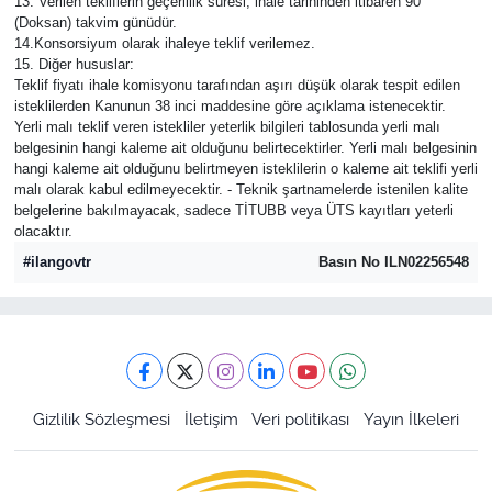
13. Verilen tekliflerin geçerlilik süresi, ihale tarihinden itibaren 90
(Doksan) takvim günüdür.
14.Konsorsiyum olarak ihaleye teklif verilemez.
15. Diğer hususlar:
Teklif fiyatı ihale komisyonu tarafından aşırı düşük olarak tespit edilen
isteklilerden Kanunun 38 inci maddesine göre açıklama istenecektir.
Yerli malı teklif veren istekliler yeterlik bilgileri tablosunda yerli malı
belgesinin hangi kaleme ait olduğunu belirtecektirler. Yerli malı belgesinin
hangi kaleme ait olduğunu belirtmeyen isteklilerin o kaleme ait teklifi yerli
malı olarak kabul edilmeyecektir. - Teknik şartnamelerde istenilen kalite
belgelerine bakılmayacak, sadece TİTUBB veya ÜTS kayıtları yeterli
olacaktır.
#ilangovtr
Basın No ILN02256548
Gizlilik Sözleşmesi
İletişim
Veri politikası
Yayın İlkeleri