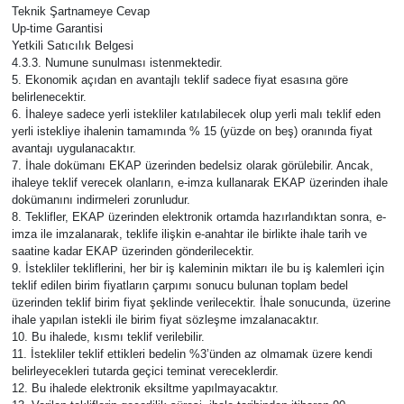
Teknik Şartnameye Cevap
Up-time Garantisi
Yetkili Satıcılık Belgesi
4.3.3. Numune sunulması istenmektedir.
5. Ekonomik açıdan en avantajlı teklif sadece fiyat esasına göre
belirlenecektir.
6. İhaleye sadece yerli istekliler katılabilecek olup yerli malı teklif eden
yerli istekliye ihalenin tamamında % 15 (yüzde on beş) oranında fiyat
avantajı uygulanacaktır.
7. İhale dokümanı EKAP üzerinden bedelsiz olarak görülebilir. Ancak,
ihaleye teklif verecek olanların, e-imza kullanarak EKAP üzerinden ihale
dokümanını indirmeleri zorunludur.
8. Teklifler, EKAP üzerinden elektronik ortamda hazırlandıktan sonra, e-
imza ile imzalanarak, teklife ilişkin e-anahtar ile birlikte ihale tarih ve
saatine kadar EKAP üzerinden gönderilecektir.
9. İstekliler tekliflerini, her bir iş kaleminin miktarı ile bu iş kalemleri için
teklif edilen birim fiyatların çarpımı sonucu bulunan toplam bedel
üzerinden teklif birim fiyat şeklinde verilecektir. İhale sonucunda, üzerine
ihale yapılan istekli ile birim fiyat sözleşme imzalanacaktır.
10. Bu ihalede, kısmı teklif verilebilir.
11. İstekliler teklif ettikleri bedelin %3’ünden az olmamak üzere kendi
belirleyecekleri tutarda geçici teminat vereceklerdir.
12. Bu ihalede elektronik eksiltme yapılmayacaktır.