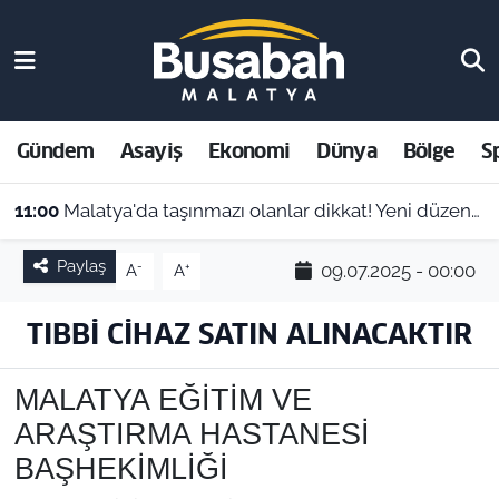
Gündem
Malatya Nöbetçi Eczaneler
Asayiş
Malatya Hava Durumu
Gündem
Asayiş
Ekonomi
Dünya
Bölge
S
Ekonomi
Malatya Namaz Vakitleri
11:00
Malatya'da taşınmazı olanlar dikkat! Yeni düzenleme sonrası gözler 2027 hesaplamalarına çevrildi
Dünya
Malatya Trafik Yoğunluk Haritası
Paylaş
-
+
09.07.2025 - 00:00
A
A
Bölge
Süper Lig Puan Durumu ve Fikstür
TIBBİ CİHAZ SATIN ALINACAKTIR
Spor
Tüm Manşetler
MALATYA EĞİTİM VE
Resmi İlanlar
Son Dakika Haberleri
ARAŞTIRMA HASTANESİ
BAŞHEKİMLİĞİ
Haber Arşivi