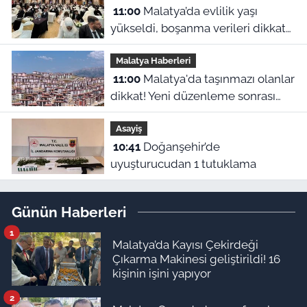
11:00
Malatya’da evlilik yaşı
yükseldi, boşanma verileri dikkat
çekti
Malatya Haberleri
11:00
Malatya'da taşınmazı olanlar
dikkat! Yeni düzenleme sonrası
gözler 2027 hesaplamalarına
Asayiş
çevrildi
10:41
Doğanşehir’de
uyuşturucudan 1 tutuklama
Günün Haberleri
1
Malatya’da Kayısı Çekirdeği
Çıkarma Makinesi geliştirildi! 16
kişinin işini yapıyor
2