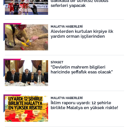
dakikada bir ücretsiz otobüs
seferleri yapacak
MALATYA HABERLERI
Alevlerden kurtulan kirpiye ilk
yardım orman işçilerinden
SIYASET
“Devletin mahrem bilgileri
haricinde şeffaflık esas olacak”
MALATYA HABERLERI
İklim raporu uyardı: 12 şehirle
birlikte Malatya en yüksek riskte!