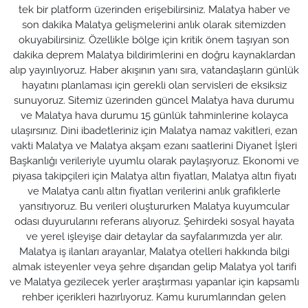
tek bir platform üzerinden erişebilirsiniz. Malatya haber ve
son dakika Malatya gelişmelerini anlık olarak sitemizden
okuyabilirsiniz. Özellikle bölge için kritik önem taşıyan son
dakika deprem Malatya bildirimlerini en doğru kaynaklardan
alıp yayınlıyoruz. Haber akışının yanı sıra, vatandaşların günlük
hayatını planlaması için gerekli olan servisleri de eksiksiz
sunuyoruz. Sitemiz üzerinden güncel Malatya hava durumu
ve Malatya hava durumu 15 günlük tahminlerine kolayca
ulaşırsınız. Dini ibadetleriniz için Malatya namaz vakitleri, ezan
vakti Malatya ve Malatya akşam ezanı saatlerini Diyanet İşleri
Başkanlığı verileriyle uyumlu olarak paylaşıyoruz. Ekonomi ve
piyasa takipçileri için Malatya altın fiyatları, Malatya altın fiyatı
ve Malatya canlı altın fiyatları verilerini anlık grafiklerle
yansıtıyoruz. Bu verileri oluştururken Malatya kuyumcular
odası duyurularını referans alıyoruz. Şehirdeki sosyal hayata
ve yerel işleyişe dair detaylar da sayfalarımızda yer alır.
Malatya iş ilanları arayanlar, Malatya otelleri hakkında bilgi
almak isteyenler veya şehre dışarıdan gelip Malatya yol tarifi
ve Malatya gezilecek yerler araştırması yapanlar için kapsamlı
rehber içerikleri hazırlıyoruz. Kamu kurumlarından gelen