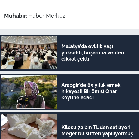
Muhabir:
Haber Merkezi
Malatya’da evlilik yaşı
yükseldi, boşanma verileri
dikkat çekti
Arapgir'de 85 yıllık emek
hikayesi! Bir ömrü Onar
köyüne adadı
Kilosu 72 bin TL'den satılıyor!
Meğer bu sütten yapılıyormuş