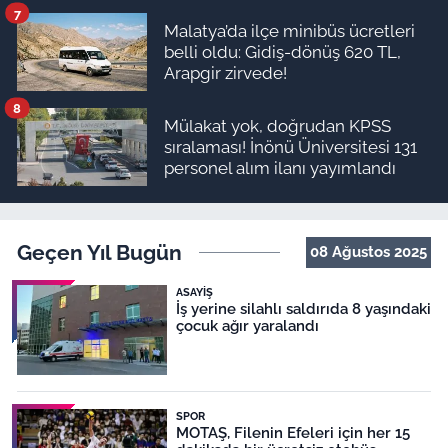
7
Malatya’da ilçe minibüs ücretleri
belli oldu: Gidiş-dönüş 620 TL,
Arapgir zirvede!
8
Mülakat yok, doğrudan KPSS
sıralaması! İnönü Üniversitesi 131
personel alım ilanı yayımlandı
Geçen Yıl Bugün
08 Ağustos 2025
ASAYIŞ
İş yerine silahlı saldırıda 8 yaşındaki
çocuk ağır yaralandı
SPOR
MOTAŞ, Filenin Efeleri için her 15