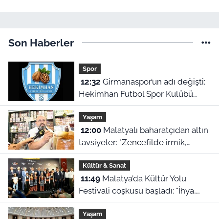
Son Haberler
Spor
12:32
Girmanaspor’un adı değişti:
Hekimhan Futbol Spor Kulübü
geliyor
Yaşam
12:00
Malatyalı baharatçıdan altın
tavsiyeler: "Zencefilde irmik,
kimyonda bulgur var!"
Kültür & Sanat
11:49
Malatya’da Kültür Yolu
Festivali coşkusu başladı: "İhya,
inşa ve kültürle normalleşiyoruz"
Yaşam