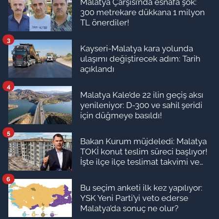
Malatya Çarşısı’nda esnafa şok:
300 metrekare dükkana 1 milyon
TL önerdiler!
3
Kayseri-Malatya kara yolunda
ulaşımı değiştirecek adım: Tarih
açıklandı
4
Malatya Kale’de 22 ilin geçiş aksı
yenileniyor: D-300 ve sahil şeridi
için düğmeye basıldı!
5
Bakan Kurum müjdeledi: Malatya
TOKİ konut teslim süreci başlıyor!
İşte ilçe ilçe teslimat takvimi ve
ödeme planı
6
Bu seçim anketi ilk kez yapılıyor:
YSK Yeni Parti’yi veto ederse
Malatya’da sonuç ne olur?