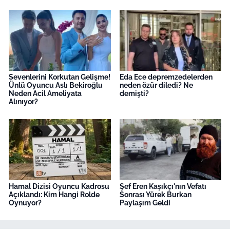
Sevenlerini Korkutan Gelişme!
Eda Ece depremzedelerden
Ünlü Oyuncu Aslı Bekiroğlu
neden özür diledi? Ne
Neden Acil Ameliyata
demişti?
Alınıyor?
Hamal Dizisi Oyuncu Kadrosu
Şef Eren Kaşıkçı'nın Vefatı
Açıklandı: Kim Hangi Rolde
Sonrası Yürek Burkan
Oynuyor?
Paylaşım Geldi