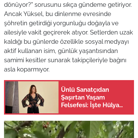
dönüyor?" sorusunu sıkça gündeme getiriyor.
Ancak Yüksel, bu dinlenme evresinde
şöhretin getirdiği yorgunluğu doğayla ve
ailesiyle vakit geçirerek atıyor. Setlerden uzak
kaldığı bu günlerde özellikle sosyal medyayı
aktif kullanan isim, günlük yaşantısından
samimi kesitler sunarak takipçileriyle bağını
asla koparmıyor.
Ünlü Sanatçıdan
Şaşırtan Yaşam
Felsefesi: İşte Hülya
Avşar'ın Kırmızı
Çizgileri