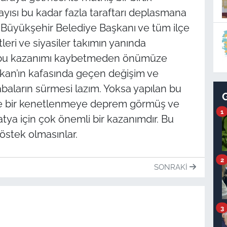
sayısı bu kadar fazla taraftarı deplasmana
 Büyükşehir Belediye Başkanı ve tüm ilçe
tleri ve siyasiler takımın yanında
e bu kazanımı kaybetmeden önümüze
kan’ın kafasında geçen değişim ve
aların sürmesi lazım. Yoksa yapılan bu
le bir kenetlenmeye deprem görmüş ve
1
tya için çok önemli bir kazanımdır. Bu
östek olmasınlar.
2
SONRAKI
3