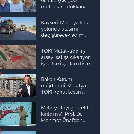
esnafa şok: 300
metrekare dükkana 1
milyon TL önerdiler!
Kayseri-Malatya kara
yolunda ulaşımı
değiştirecek adım:
Tarih açıklandı
TOKİ Malatya’da 45
arsayı satışa çıkarıyor:
İşte ilçe ilçe tam liste
Bakan Kurum
müjdeledi: Malatya
TOKİ konut teslim
süreci başlıyor! İşte
ilçe ilçe teslimat
Malatya fayı gerçekten
takvimi ve ödeme
kırıldı mı? Prof. Dr.
planı
Mehmet Önal’dan
ezber bozan "600 yıl"
analizi!