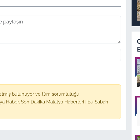
etmiş bulunuyor ve tüm sorumluluğu
ya Haber, Son Dakika Malatya Haberleri | Bu Sabah