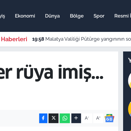
yiş
Ekonomi
Dünya
Bölge
Spor
Resmi İ
 Haberleri
19:58
Malatya Valiliği Pütürge yangınının 
r rüya imiş…
-
+
A
A