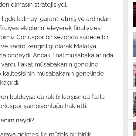
den olmasın stratejisiydi.
 ligde kalmayı garanti etmiş ve ardından
Erciyes ekiplerini eleyerek final vizesi
bimiz Çorluspor bir sezonda sadece bir
 ve kadro zenginliği olarak Malatya
zla öndeydi. Ancak final müsabakalarında
a vardı. Fakat müsabakanın geneline
o kalitesisinin müsabakanın genelinde
kaçırdı.
on bulduysa da rakibi karşısında fazla
orluspor şampiyonluğu hak etti.
zanım neydi?
araya gelmesi ile müthiş bir birlik