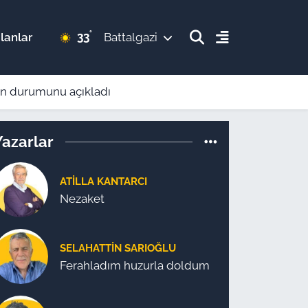
°
33
lanlar
Battalgazi
son durumunu açıkladı
Yazarlar
ATILLA KANTARCI
Nezaket
SELAHATTIN SARIOĞLU
Ferahladım huzurla doldum