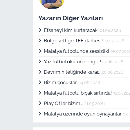
Yazarın Diğer Yazıları
Efsaneyi kim kurtaracak!
01.08.2026
Bölgesel lige TFF darbesi!
12.07.2026
Malatya futbolunda sessizlik!
05.07.202
Yaz futbol okuluna engel!
27.06.2026
Devrim niteliğinde karar…
20.06.2026
Bizim çocuklar..
14.06.2026
Malatya futbolu bıçak sırtında!
31.05.20
Play Of’lar bizim….
11.05.2026
Malatya üzerinde oyun oynayanlar
03.