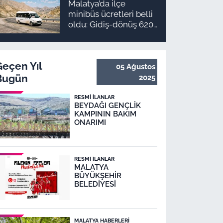
Malatya’da ilçe
minibüs ücretleri belli
oldu: Gidiş-dönüş 620
TL, Arapgir zirvede!
Geçen Yıl
05 Ağustos
Bugün
2025
RESMI İLANLAR
BEYDAĞI GENÇLİK
KAMPININ BAKIM
ONARIMI
RESMI İLANLAR
MALATYA
BÜYÜKŞEHİR
BELEDİYESİ
MALATYA HABERLERI