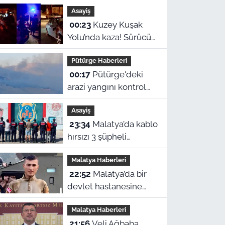
Asayiş
00:23
Kuzey Kuşak
Yolu’nda kaza! Sürücü
hastaneye kaldırıldı
Pütürge Haberleri
00:17
Pütürge'deki
arazi yangını kontrol
altına alındı! Vali
Asayiş
Yavuz'dan çağrı
23:34
Malatya’da kablo
hırsızı 3 şüpheli
suçüstü yakalanarak
Malatya Haberleri
tutuklandı
22:52
Malatya’da bir
devlet hastanesine
ismi verilen Eyüp
Malatya Haberleri
Hacıoğlu kimdir? İşte
21:56
Veli Ağbaba
duygu dolu hikayesi