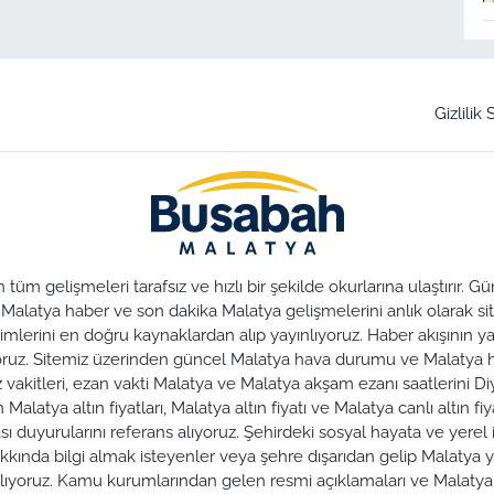
Gizlilik
üm gelişmeleri tarafsız ve hızlı bir şekilde okurlarına ulaştırır.
. Malatya haber ve son dakika Malatya gelişmelerini anlık olarak sit
lerini en doğru kaynaklardan alıp yayınlıyoruz. Haber akışının yan
nuyoruz. Sitemiz üzerinden güncel Malatya hava durumu ve Malaty
az vakitleri, ezan vakti Malatya ve Malatya akşam ezanı saatlerini Di
alatya altın fiyatları, Malatya altın fiyatı ve Malatya canlı altın fiya
duyurularını referans alıyoruz. Şehirdeki sosyal hayata ve yerel iş
hakkında bilgi almak isteyenler veya şehre dışarıdan gelip Malatya y
zırlıyoruz. Kamu kurumlarından gelen resmi açıklamaları ve Malat