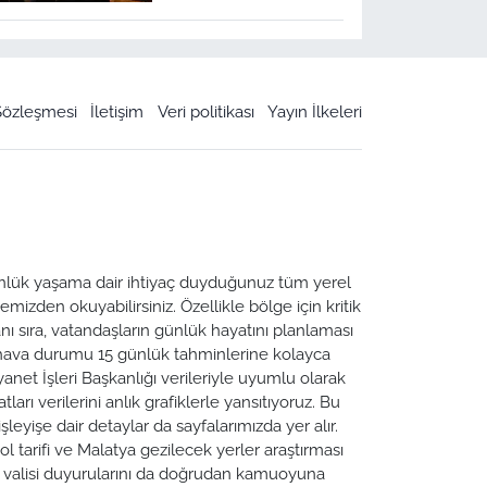
 Sözleşmesi
İletişim
Veri politikası
Yayın İlkeleri
 Günlük yaşama dair ihtiyaç duyduğunuz tüm yerel
emizden okuyabilirsiniz. Özellikle bölge için kritik
ı sıra, vatandaşların günlük hayatını planlaması
a hava durumu 15 günlük tahminlerine kolayca
yanet İşleri Başkanlığı verileriyle uyumlu olarak
tları verilerini anlık grafiklerle yansıtıyoruz. Bu
leyişe dair detaylar da sayfalarımızda yer alır.
ol tarifi ve Malatya gezilecek yerler araştırması
ya valisi duyurularını da doğrudan kamuoyuna