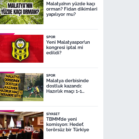
Malatya’nın yüzde kaçı
orman? Fidan dikimleri
yapılıyor mu?
SPOR
Yeni Malatyaspor’un
kongresi iptal mi
edildi?
SPOR
Malatya derbisinde
dostluk kazandı:
Hazırlık maçı 1-1
berabere bitti
SIYASET
TBMM’de yeni
komisyon: Hedef,
terörsüz bir Türkiye