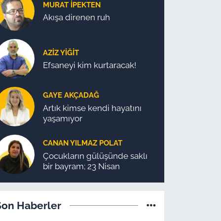
MURAT İPEKTEN
Akışa direnen ruh
AZIZ YIĞIT
Efsaneyi kim kurtaracak!
GAYE AKÇADAĞ
Artık kimse kendi hayatını
yaşamıyor
CANAN YILMAZ POLAT
Çocukların gülüşünde saklı
bir bayram; 23 Nisan
Son Haberler