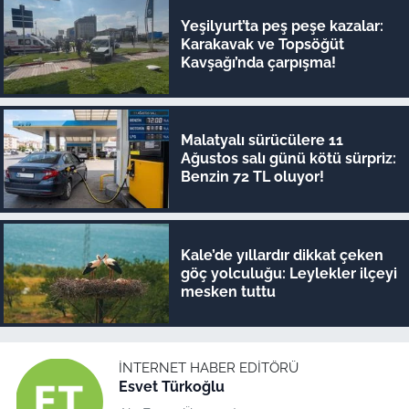
Yeşilyurt’ta peş peşe kazalar:
Karakavak ve Topsöğüt
Kavşağı’nda çarpışma!
Malatyalı sürücülere 11
Ağustos salı günü kötü sürpriz:
Benzin 72 TL oluyor!
Kale’de yıllardır dikkat çeken
göç yolculuğu: Leylekler ilçeyi
mesken tuttu
İNTERNET HABER EDITÖRÜ
Esvet Türkoğlu