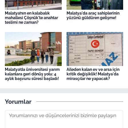
Malatya’nın en kalabalık
Malatya'da araç sahiplerinin
mahallesi Çöşnük'te anahtar
yüzünü güldüren gelişme!
teslimi ne zaman?
Malatya’da üniversitesi yarım
Aileden kalan ev ve arsa için
kalanlara geri dönüş yolu: 4
kritik değişiklik! Malatya'da
aylık başvuru süresi başladı!
mirasçılar ne yapacak?
Yorumlar