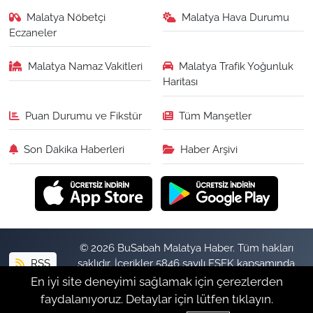
Malatya Nöbetçi
Malatya Hava Durumu
Eczaneler
Malatya Namaz Vakitleri
Malatya Trafik Yoğunluk
Haritası
Puan Durumu ve Fikstür
Tüm Manşetler
Son Dakika Haberleri
Haber Arşivi
© 2026 BuSabah Malatya Haber. Tüm hakları
RSS
saklıdır. İçerikler 5846 sayılı FSEK kapsamında
izinsiz kopyalanamaz.
En iyi site deneyimi sağlamak için çerezlerden
faydalanıyoruz. Detaylar için lütfen tıklayın.