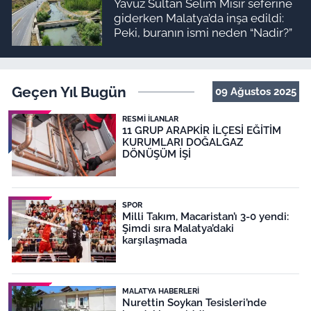
Yavuz Sultan Selim Mısır seferine
giderken Malatya’da inşa edildi:
Peki, buranın ismi neden “Nadir?”
Geçen Yıl Bugün
09 Ağustos 2025
RESMI İLANLAR
11 GRUP ARAPKİR İLÇESİ EĞİTİM
KURUMLARI DOĞALGAZ
DÖNÜŞÜM İŞİ
SPOR
Milli Takım, Macaristan’ı 3-0 yendi:
Şimdi sıra Malatya’daki
karşılaşmada
MALATYA HABERLERI
Nurettin Soykan Tesisleri’nde