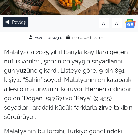
Paylaş
-
+
A
A
Esvet Türkoğlu
14.05.2026 - 22:04
Malatya’da 2025 yılı itibarıyla kayıtlara geçen
nüfus verileri, şehrin en yaygın soyadlarını
gün yüzüne çıkardı. Listeye göre, 9 bin 891
kişiyle “Şahin” soyadı Malatya’nın en kalabalık
ailesi olma unvanını koruyor. Hemen ardından
gelen “Doğan” (9.767) ve “Kaya” (9.455)
soyadları, aradaki küçük farklarla zirve takibini
sürdürüyor.
Malatya’nın bu tercihi, Türkiye genelindeki