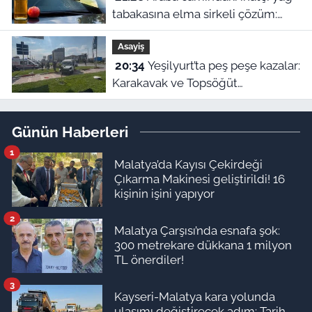
tabakasına elma sirkeli çözüm:
Doğru uygulanmazsa zarar veriyor
Asayiş
20:34
Yeşilyurt’ta peş peşe kazalar:
Karakavak ve Topsöğüt
Kavşağı’nda çarpışma!
Günün Haberleri
1
Malatya’da Kayısı Çekirdeği
Çıkarma Makinesi geliştirildi! 16
kişinin işini yapıyor
2
Malatya Çarşısı’nda esnafa şok:
300 metrekare dükkana 1 milyon
TL önerdiler!
3
Kayseri-Malatya kara yolunda
ulaşımı değiştirecek adım: Tarih