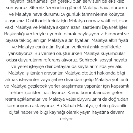
hayatını planlaması için gerekli olan servisleri de eksiksiz
sunuyoruz. Sitemiz üzerinden güncel Malatya hava durumu
ve Malatya hava durumu 15 günlük tahminlerine kolayca
ulaşırsınız. Dini ibadetleriniz için Malatya namaz vakitleri, ezan
vakti Malatya ve Malatya akşam ezanı saatlerini Diyanet İşleri
Başkanlığı verileriyle uyumlu olarak paylaşıyoruz. Ekonomi ve
piyasa takipçileri için Malatya altın fiyatları, Malatya altın fiyatı
ve Malatya canlı altın fiyatları verilerini anlık grafiklerle
yansıtıyoruz. Bu verileri oluştururken Malatya kuyumcular
odası duyurularını referans alıyoruz. Şehirdeki sosyal hayata
ve yerel işleyişe dair detaylar da sayfalarımızda yer alır.
Malatya iş ilanları arayanlar, Malatya otelleri hakkında bilgi
almak isteyenler veya şehre dışarıdan gelip Malatya yol tarifi
ve Malatya gezilecek yerler araştırması yapanlar için kapsamlı
rehber içerikleri hazırlıyoruz. Kamu kurumlarından gelen
resmi açıklamaları ve Malatya valisi duyurularını da doğrudan
kamuoyuna aktarıyoruz. Bu Sabah Malatya, şehrin güvenilir
dijital haber ve bilgi kaynağı olarak yayın hayatına devam
ediyor.