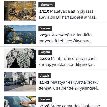
Ekonomi
23:15
Malatya’da altın piyasası
alev aldı! Bir haftalık akıl almaz
fiyat farklılıkları belli oldu
Yaşam
22:30
Kuzeydoğu Atlantik'te
radyoaktif tehlike: Okyanus
dibindeki 200 bin atık varili
Yaşam
parçalanıyor
22:00
Mantardan üretilen canlı
kumaş yırtıkları kendiliğinden
onarıyor
Asayiş
21:42
Malatya Yeşilyurt’ta bıçaklı
dehşet: Özalper'de 24 yaşındaki
genç ağır yaralandı!
Yaşam
21:28
Araba camındaki inatçı yağ