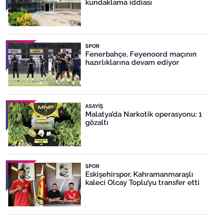
kundaklama iddiası
SPOR
Fenerbahçe, Feyenoord maçının
hazırlıklarına devam ediyor
ASAYIŞ
Malatya’da Narkotik operasyonu: 1
gözaltı
SPOR
Eskişehirspor, Kahramanmaraşlı
kaleci Olcay Toplu’yu transfer etti