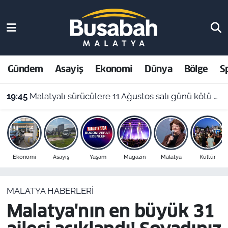
Gündem
Malatya Nöbetçi Eczaneler
Asayiş
Malatya Hava Durumu
Gündem
Asayiş
Ekonomi
Dünya
Bölge
S
Ekonomi
Malatya Namaz Vakitleri
19:45
Malatyalı sürücülere 11 Ağustos salı günü kötü sürpriz: Benzin 72 TL oluyor!
Dünya
Malatya Trafik Yoğunluk Haritası
Bölge
Süper Lig Puan Durumu ve Fikstür
Ekonomi
Asayiş
Yaşam
Magazin
Malatya
Kültür
Spor
Tüm Manşetler
MALATYA HABERLERI
Resmi İlanlar
Son Dakika Haberleri
Malatya'nın en büyük 31
Haber Arşivi