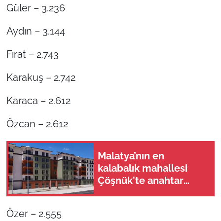
Güler – 3.236
Aydın – 3.144
Fırat – 2.743
Karakuş – 2.742
Karaca – 2.612
Özcan – 2.612
Malatya’nın en
kalabalık mahallesi
Çöşnük'te anahtar
teslimi ne zaman?
Özer – 2.555