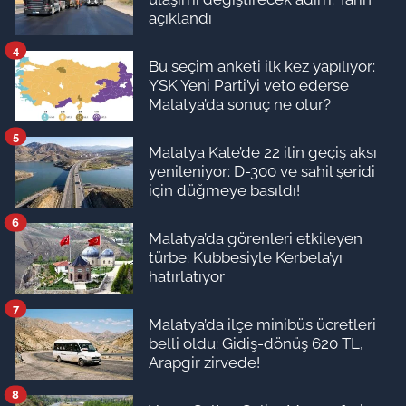
açıklandı
4
Bu seçim anketi ilk kez yapılıyor:
YSK Yeni Parti’yi veto ederse
Malatya’da sonuç ne olur?
5
Malatya Kale’de 22 ilin geçiş aksı
yenileniyor: D-300 ve sahil şeridi
için düğmeye basıldı!
6
Malatya’da görenleri etkileyen
türbe: Kubbesiyle Kerbela’yı
hatırlatıyor
7
Malatya’da ilçe minibüs ücretleri
belli oldu: Gidiş-dönüş 620 TL,
Arapgir zirvede!
8