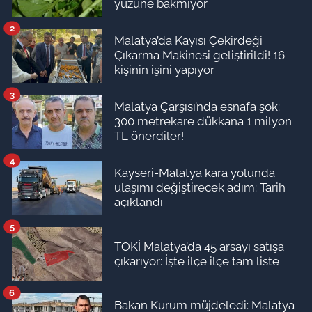
yüzüne bakmıyor
2
Malatya’da Kayısı Çekirdeği
Çıkarma Makinesi geliştirildi! 16
kişinin işini yapıyor
3
Malatya Çarşısı’nda esnafa şok:
300 metrekare dükkana 1 milyon
TL önerdiler!
4
Kayseri-Malatya kara yolunda
ulaşımı değiştirecek adım: Tarih
açıklandı
5
TOKİ Malatya’da 45 arsayı satışa
çıkarıyor: İşte ilçe ilçe tam liste
6
Bakan Kurum müjdeledi: Malatya