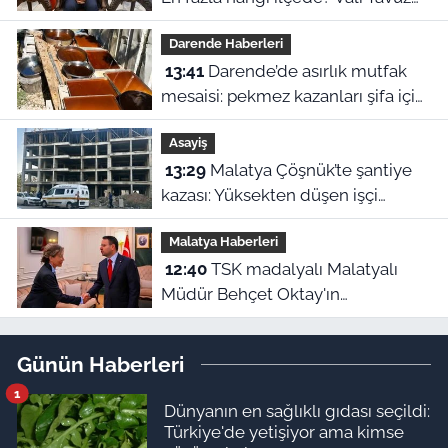
tek tek açıkladı
Darende Haberleri
13:41
Darende’de asırlık mutfak
mesaisi: pekmez kazanları şifa için
kaynıyor
Asayiş
13:29
Malatya Çöşnük’te şantiye
kazası: Yüksekten düşen işçi
yaralandı
Malatya Haberleri
12:40
TSK madalyalı Malatyalı
Müdür Behçet Oktay'ın
dosyasında FETÖ şüphesi! Bakan
Akın Gürlek devrede
Günün Haberleri
1
Dünyanın en sağlıklı gıdası seçildi:
Türkiye'de yetişiyor ama kimse