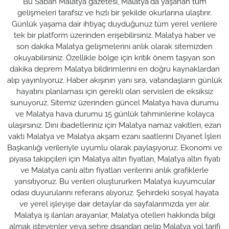
Bu Sabah Malatya gazetesi, Malatya'da yaşanan tüm
gelişmeleri tarafsız ve hızlı bir şekilde okurlarına ulaştırır.
Günlük yaşama dair ihtiyaç duyduğunuz tüm yerel verilere
tek bir platform üzerinden erişebilirsiniz. Malatya haber ve
son dakika Malatya gelişmelerini anlık olarak sitemizden
okuyabilirsiniz. Özellikle bölge için kritik önem taşıyan son
dakika deprem Malatya bildirimlerini en doğru kaynaklardan
alıp yayınlıyoruz. Haber akışının yanı sıra, vatandaşların günlük
hayatını planlaması için gerekli olan servisleri de eksiksiz
sunuyoruz. Sitemiz üzerinden güncel Malatya hava durumu
ve Malatya hava durumu 15 günlük tahminlerine kolayca
ulaşırsınız. Dini ibadetleriniz için Malatya namaz vakitleri, ezan
vakti Malatya ve Malatya akşam ezanı saatlerini Diyanet İşleri
Başkanlığı verileriyle uyumlu olarak paylaşıyoruz. Ekonomi ve
piyasa takipçileri için Malatya altın fiyatları, Malatya altın fiyatı
ve Malatya canlı altın fiyatları verilerini anlık grafiklerle
yansıtıyoruz. Bu verileri oluştururken Malatya kuyumcular
odası duyurularını referans alıyoruz. Şehirdeki sosyal hayata
ve yerel işleyişe dair detaylar da sayfalarımızda yer alır.
Malatya iş ilanları arayanlar, Malatya otelleri hakkında bilgi
almak isteyenler veya şehre dışarıdan gelip Malatya yol tarifi