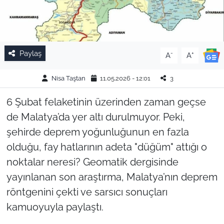
Paylaş
-
+
A
A
Nisa Taştan
11.05.2026 - 12:01
3
6 Şubat felaketinin üzerinden zaman geçse
de Malatya’da yer altı durulmuyor. Peki,
şehirde deprem yoğunluğunun en fazla
olduğu, fay hatlarının adeta "düğüm" attığı o
noktalar neresi? Geomatik dergisinde
yayınlanan son araştırma, Malatya’nın deprem
röntgenini çekti ve sarsıcı sonuçları
kamuoyuyla paylaştı.