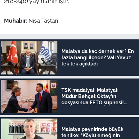
218-240) yayınlanmıştır.
Muhabir:
Nisa Taştan
Malatya'da kaç dernek var? En
fazla hangi ilçede? Vali Yavuz
tek tek açıkladı
TSK madalyalı Malatyalı
Müdür Behçet Oktay'ın
dosyasında FETÖ şüphesi!
Bakan Akın Gürlek devrede
Malatya peynirinde büyük
tehlike: "Köylü emeğinin