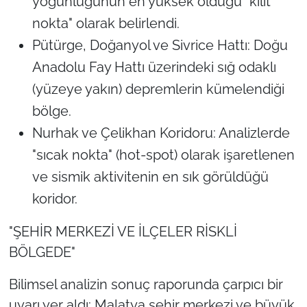
yoğunluğunun en yüksek olduğu "kilit
nokta" olarak belirlendi.
Pütürge, Doğanyol ve Sivrice Hattı: Doğu
Anadolu Fay Hattı üzerindeki sığ odaklı
(yüzeye yakın) depremlerin kümelendiği
bölge.
Nurhak ve Çelikhan Koridoru: Analizlerde
"sıcak nokta" (hot-spot) olarak işaretlenen
ve sismik aktivitenin en sık görüldüğü
koridor.
"ŞEHİR MERKEZİ VE İLÇELER RİSKLİ
BÖLGEDE"
Bilimsel analizin sonuç raporunda çarpıcı bir
uyarı yer aldı: Malatya şehir merkezi ve büyük