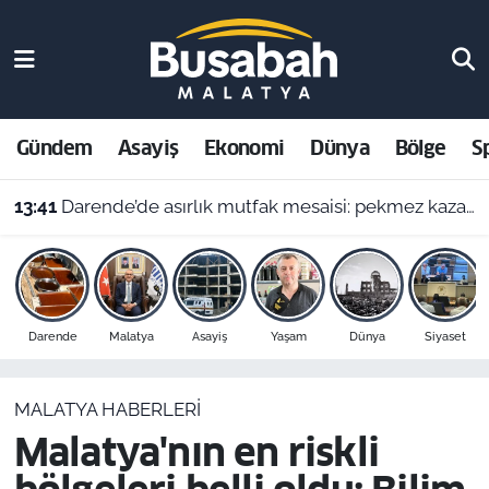
Gündem
Malatya Nöbetçi Eczaneler
Asayiş
Malatya Hava Durumu
Gündem
Asayiş
Ekonomi
Dünya
Bölge
S
Ekonomi
Malatya Namaz Vakitleri
13:41
Darende’de asırlık mutfak mesaisi: pekmez kazanları şifa için kaynıyor
Dünya
Malatya Trafik Yoğunluk Haritası
Bölge
Süper Lig Puan Durumu ve Fikstür
Darende
Malatya
Asayiş
Yaşam
Dünya
Siyaset
Spor
Tüm Manşetler
MALATYA HABERLERI
Resmi İlanlar
Son Dakika Haberleri
Malatya'nın en riskli
Haber Arşivi