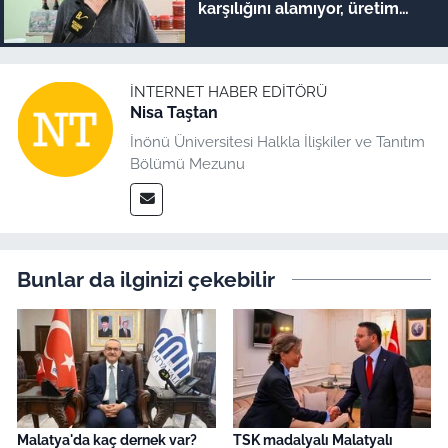
karşılığını alamıyor, üretim
bitiyor"
İNTERNET HABER EDITÖRÜ
Nisa Taştan
İnönü Üniversitesi Halkla İlişkiler ve Tanıtım
Bölümü Mezunu
Bunlar da ilginizi çekebilir
Malatya'da kaç dernek var?
TSK madalyalı Malatyalı