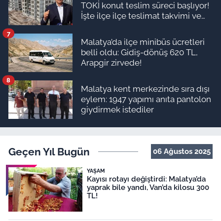
TOKİ konut teslim süreci başlıyor!
İşte ilçe ilçe teslimat takvimi ve
ödeme planı
7
Malatya’da ilçe minibüs ücretleri
belli oldu: Gidiş-dönüş 620 TL,
Arapgir zirvede!
8
Malatya kent merkezinde sıra dışı
eylem: 1947 yapımı anıta pantolon
giydirmek istediler
Geçen Yıl Bugün
06 Ağustos 2025
YAŞAM
Kayısı rotayı değiştirdi: Malatya’da
yaprak bile yandı, Van’da kilosu 300
TL!