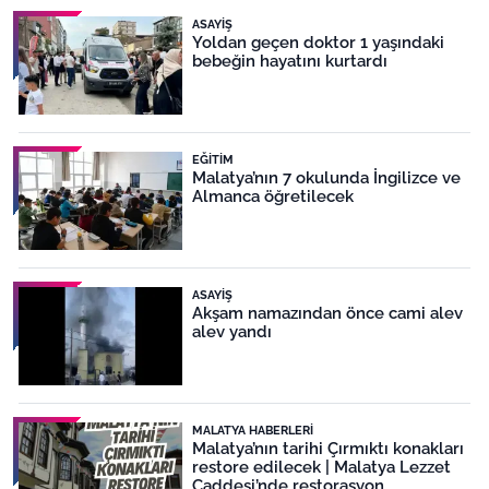
ASAYIŞ
Yoldan geçen doktor 1 yaşındaki
bebeğin hayatını kurtardı
EĞITIM
Malatya’nın 7 okulunda İngilizce ve
Almanca öğretilecek
ASAYIŞ
Akşam namazından önce cami alev
alev yandı
MALATYA HABERLERI
Malatya’nın tarihi Çırmıktı konakları
restore edilecek | Malatya Lezzet
Caddesi’nde restorasyon