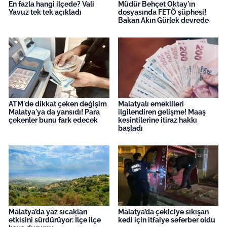
En fazla hangi ilçede? Vali
Müdür Behçet Oktay'ın
Yavuz tek tek açıkladı
dosyasında FETÖ şüphesi!
Bakan Akın Gürlek devrede
ATM'de dikkat çeken değişim
Malatyalı emeklileri
Malatya'ya da yansıdı! Para
ilgilendiren gelişme! Maaş
çekenler bunu fark edecek
kesintilerine itiraz hakkı
başladı
Malatya’da yaz sıcakları
Malatya’da çekiciye sıkışan
etkisini sürdürüyor: İlçe ilçe
kedi için itfaiye seferber oldu