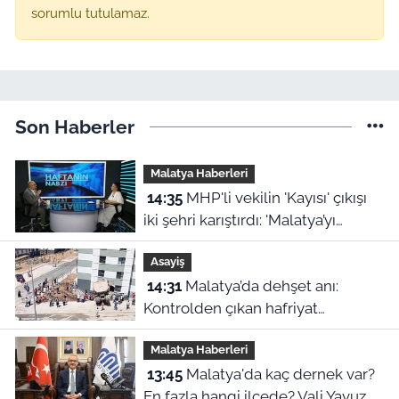
sorumlu tutulamaz.
Son Haberler
Malatya Haberleri
14:35
MHP'li vekilin 'Kayısı' çıkışı
iki şehri karıştırdı: 'Malatya’yı
cinayetle suçlayamazsınız!'
Asayiş
14:31
Malatya’da dehşet anı:
Kontrolden çıkan hafriyat
kamyonu evin içine girdi!
Malatya Haberleri
13:45
Malatya'da kaç dernek var?
En fazla hangi ilçede? Vali Yavuz