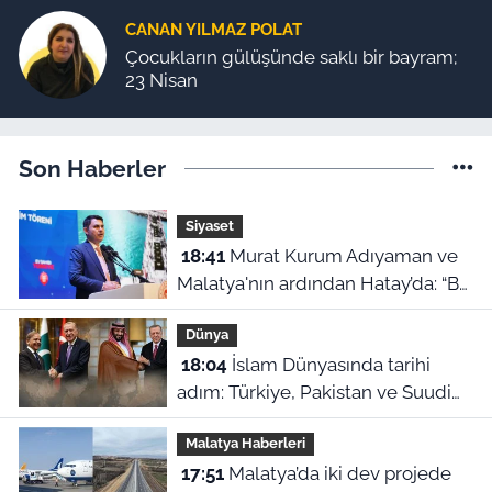
CANAN YILMAZ POLAT
Çocukların gülüşünde saklı bir bayram;
23 Nisan
Son Haberler
Siyaset
18:41
Murat Kurum Adıyaman ve
Malatya'nın ardından Hatay’da: “Bu
işler ahbap çavuş ilişkisiyle
Dünya
yürümez”
18:04
İslam Dünyasında tarihi
adım: Türkiye, Pakistan ve Suudi
Arabistan'dan Ortak Savunma
Malatya Haberleri
Anlaşması!
17:51
Malatya’da iki dev projede