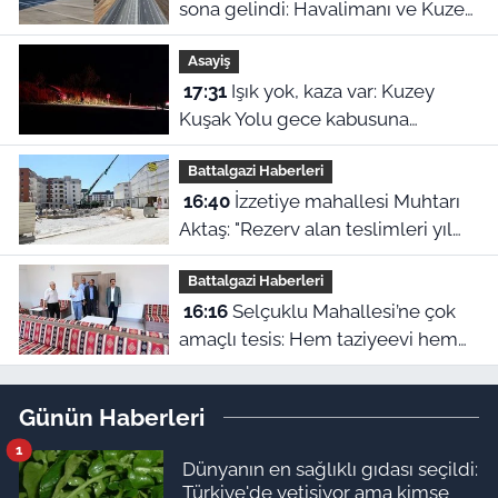
sona gelindi: Havalimanı ve Kuzey
Çevre Yolu için açılış tarihleri ilan
Asayiş
edildi
17:31
Işık yok, kaza var: Kuzey
Kuşak Yolu gece kabusuna
dönüştü!
Battalgazi Haberleri
16:40
İzzetiye mahallesi Muhtarı
Aktaş: "Rezerv alan teslimleri yıl
sonunu bulur"
Battalgazi Haberleri
16:16
Selçuklu Mahallesi’ne çok
amaçlı tesis: Hem taziyeevi hem
kültür merkezi
Günün Haberleri
1
Dünyanın en sağlıklı gıdası seçildi:
Türkiye'de yetişiyor ama kimse