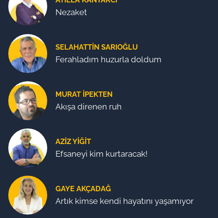
Nezaket
SELAHATTIN SARIOĞLU
Ferahladım huzurla doldum
MURAT İPEKTEN
Akışa direnen ruh
AZIZ YIĞIT
Efsaneyi kim kurtaracak!
GAYE AKÇADAĞ
Artık kimse kendi hayatını yaşamıyor