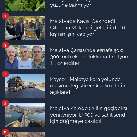
yüzüne bakmıyor
2
Malatya’da Kayısı Çekirdeği
Çıkarma Makinesi geliştirildi! 16
kişinin işini yapıyor
3
Malatya Çarşısı’nda esnafa şok:
300 metrekare dükkana 1 milyon
TL önerdiler!
4
Kayseri-Malatya kara yolunda
ulaşımı değiştirecek adım: Tarih
açıklandı
5
Malatya Kale’de 22 ilin geçiş aksı
yenileniyor: D-300 ve sahil şeridi
için düğmeye basıldı!
6