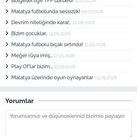
Bölgesel lige TFF darbesi!
12.07.2026
Malatya futbolunda sessizlik!
05.07.2026
Devrim niteliğinde karar…
20.06.2026
Bizim çocuklar..
14.06.2026
Malatya futbolu bıçak sırtında!
31.05.2026
Meğer rüya imiş…
17.05.2026
Play Of’lar bizim….
11.05.2026
Malatya üzerinde oyun oynayanlar
03.05.2026
Yorumlar