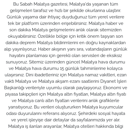
Bu Sabah Malatya gazetesi, Malatya'da yaşanan tüm
gelişmeleri tarafsız ve hızlı bir şekilde okurlarına ulaştırır.
Günlük yaşama dair ihtiyaç duyduğunuz tüm yerel verilere
tek bir platform üzerinden erişebilirsiniz. Malatya haber ve
son dakika Malatya gelişmelerini anlık olarak sitemizden
okuyabilirsiniz. Özellikle bölge için kritik önem taşıyan son
dakika deprem Malatya bildirimlerini en doğru kaynaklardan
alıp yayınlıyoruz. Haber akışının yanı sıra, vatandaşların günlük
hayatını planlaması için gerekli olan servisleri de eksiksiz
sunuyoruz. Sitemiz üzerinden güncel Malatya hava durumu
ve Malatya hava durumu 15 günlük tahminlerine kolayca
ulaşırsınız. Dini ibadetleriniz için Malatya namaz vakitleri, ezan
vakti Malatya ve Malatya akşam ezanı saatlerini Diyanet İşleri
Başkanlığı verileriyle uyumlu olarak paylaşıyoruz. Ekonomi ve
piyasa takipçileri için Malatya altın fiyatları, Malatya altın fiyatı
ve Malatya canlı altın fiyatları verilerini anlık grafiklerle
yansıtıyoruz. Bu verileri oluştururken Malatya kuyumcular
odası duyurularını referans alıyoruz. Şehirdeki sosyal hayata
ve yerel işleyişe dair detaylar da sayfalarımızda yer alır.
Malatya iş ilanları arayanlar, Malatya otelleri hakkında bilgi