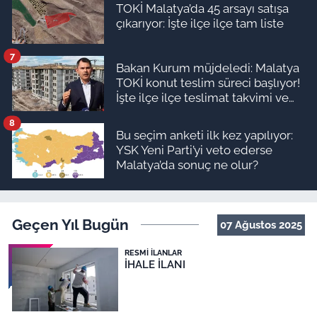
TOKİ Malatya’da 45 arsayı satışa
çıkarıyor: İşte ilçe ilçe tam liste
7
Bakan Kurum müjdeledi: Malatya
TOKİ konut teslim süreci başlıyor!
İşte ilçe ilçe teslimat takvimi ve
ödeme planı
8
Bu seçim anketi ilk kez yapılıyor:
YSK Yeni Parti’yi veto ederse
Malatya’da sonuç ne olur?
Geçen Yıl Bugün
07 Ağustos 2025
RESMI İLANLAR
İHALE İLANI