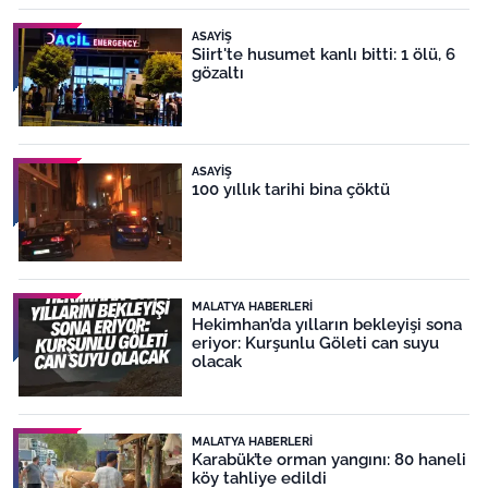
ASAYIŞ
Siirt'te husumet kanlı bitti: 1 ölü, 6
gözaltı
ASAYIŞ
100 yıllık tarihi bina çöktü
MALATYA HABERLERI
Hekimhan’da yılların bekleyişi sona
eriyor: Kurşunlu Göleti can suyu
olacak
MALATYA HABERLERI
Karabük’te orman yangını: 80 haneli
köy tahliye edildi