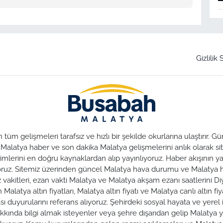
Gizlilik
üm gelişmeleri tarafsız ve hızlı bir şekilde okurlarına ulaştırır.
. Malatya haber ve son dakika Malatya gelişmelerini anlık olarak sit
lerini en doğru kaynaklardan alıp yayınlıyoruz. Haber akışının yan
nuyoruz. Sitemiz üzerinden güncel Malatya hava durumu ve Malaty
az vakitleri, ezan vakti Malatya ve Malatya akşam ezanı saatlerini Di
alatya altın fiyatları, Malatya altın fiyatı ve Malatya canlı altın fiya
duyurularını referans alıyoruz. Şehirdeki sosyal hayata ve yerel iş
hakkında bilgi almak isteyenler veya şehre dışarıdan gelip Malatya y