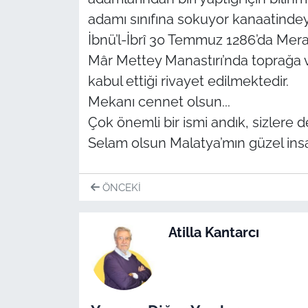
adamı sınıfına sokuyor kanaatindey
İbnü’l-İbrî 30 Temmuz 1286’da Mera
Mâr Mettey Manastırı’nda toprağa ve
kabul ettiği rivayet edilmektedir.
Mekanı cennet olsun...
Çok önemli bir ismi andık, sizlere de 
Selam olsun Malatya’mın güzel ins
ÖNCEKI
Atilla Kantarcı