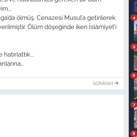
im...
ga’da ölmüş. Cenazesi Musul’a getirilerek
4
rilmiştir. Ölüm döşeğinde iken İslâmiyet’i
5
hatırlattık...
anlarına…
6
SONRAKI
7
8