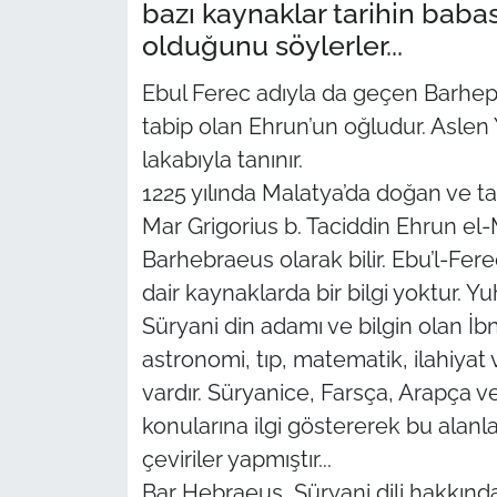
bazı kaynaklar tarihin baba
olduğunu söylerler...
Ebul Ferec adıyla da geçen Barhep
tabip olan Ehrun’un oğludur. Aslen Y
lakabıyla tanınır.
1225 yılında Malatya’da doğan ve 
Mar Grigorius b. Taciddin Ehrun el-
Barhebraeus olarak bilir. Ebu’l-Fere
dair kaynaklarda bir bilgi yoktur. Yu
Süryani din adamı ve bilgin olan İbnu
astronomi, tıp, matematik, ilahiyat
vardır. Süryanice, Farsça, Arapça ve 
konularına ilgi göstererek bu alanl
çeviriler yapmıştır...
Bar Hebraeus, Süryani dili hakkında