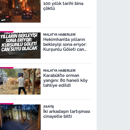
100 yıllık tarihi bina
çöktü
MALATYA HABERLERI
Hekimhan’da yılların
bekleyişi sona eriyor:
Kurşunlu Göleti can
suyu olacak
MALATYA HABERLERI
Karabük’te orman
yangını: 80 haneli köy
tahliye edildi
ASAYIŞ
İki arkadaşın tartışması
cinayetle bitti