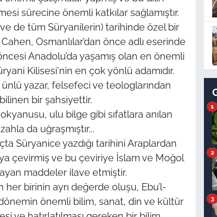
i sürecine önemli katkılar sağlamıştır.
ve de tüm Süryanilerin) tarihinde özel bir
de Cahen, Osmanlılar’dan önce adlı eserinde
öncesi Anadolu’da yaşamış olan en önemli
ryani Kilisesi'nin en çok yönlü adamıdır.
ünlü yazar, felsefeci ve teologlarından
linen bir şahsiyettir.
1
n okyanusu, ulu bilge gibi sıfatlara anılan
ahla da uğraşmıştır...
a Süryanice yazdığı tarihini Araplardan
2
çaya çevirmiş ve bu çeviriye İslam ve Moğol
mayan maddeler ilave etmiştir.
n her birinin ayrı değerde oluşu, Ebu’l-
3
dönemin önemli bilim, sanat, din ve kültür
esi ve hatırlatılması gereken bir bilim