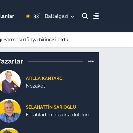
°
33
lanlar
Battalgazi
ı Sarması dünya birincisi oldu
Yazarlar
ATILLA KANTARCI
Nezaket
SELAHATTIN SARIOĞLU
Ferahladım huzurla doldum