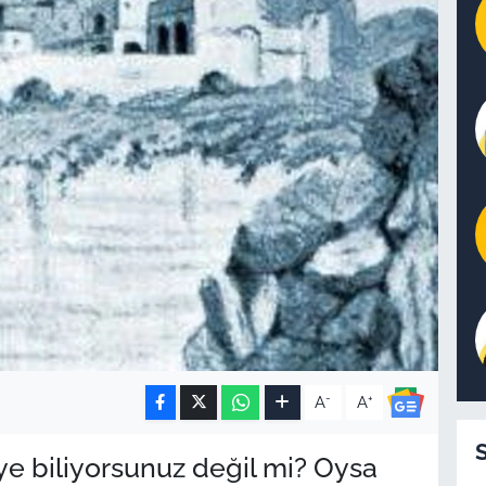
-
+
A
A
ye biliyorsunuz değil mi? Oysa