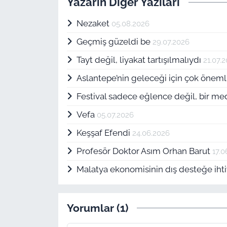
Yazarın Diğer Yazıları
Nezaket
05.08.2026
Geçmiş güzeldi be
29.07.2026
Tayt değil, liyakat tartışılmalıydı
21.07.
Aslantepe’nin geleceği için çok öneml
Festival sadece eğlence değil, bir me
Vefa
05.07.2026
Keşşaf Efendi
24.06.2026
Profesör Doktor Asım Orhan Barut
17.0
Malatya ekonomisinin dış desteğe ihti
Yorumlar (1)