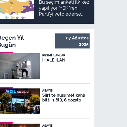
Bu seçim anketi ilk kez
takvimi ve ödeme
yapılıyor: YSK Yeni
planı
Parti’yi veto ederse
Malatya’da sonuç ne
olur?
Geçen Yıl
07 Ağustos
Bugün
2025
RESMI İLANLAR
İHALE İLANI
ASAYIŞ
Siirt'te husumet kanlı
bitti: 1 ölü, 6 gözaltı
ASAYIŞ