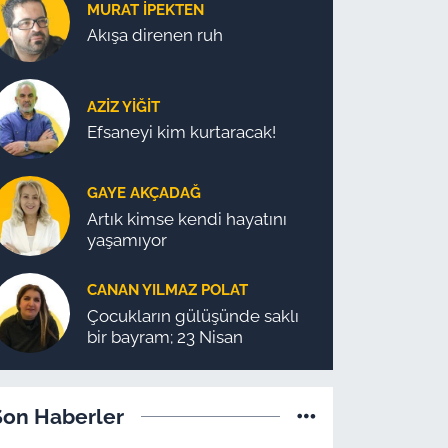
MURAT İPEKTEN
Akışa direnen ruh
AZIZ YIĞIT
Efsaneyi kim kurtaracak!
GAYE AKÇADAĞ
Artık kimse kendi hayatını
yaşamıyor
CANAN YILMAZ POLAT
Çocukların gülüşünde saklı
bir bayram; 23 Nisan
Son Haberler