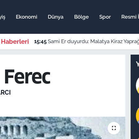
yiş
Ekonomi
Dünya
Bölge
Spor
Resmi İ
 Haberleri
15:45
Sami Er duyurdu: Malatya Kiraz Yaprağ
l Ferec
ARCI