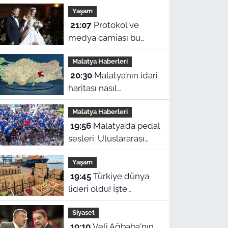
Yaşam
21:07
Protokol ve
medya camiası bu
düğünde buluştu:
Malatya Haberleri
Bozkurtoğlu ailesinin
20:30
Malatya’nın idari
mutlu günü
haritası nasıl
şekillendi? Hangi ilçe
Malatya Haberleri
ne zaman ilçe oldu?
19:56
Malatya’da pedal
sesleri: Uluslararası
Beydağı Dağ Bisikleti
Yaşam
Yarışı kortejle başladı
19:45
Türkiye dünya
lideri oldu! İşte
açıklanan o veriler
Siyaset
19:10
Veli Ağbaba'nın