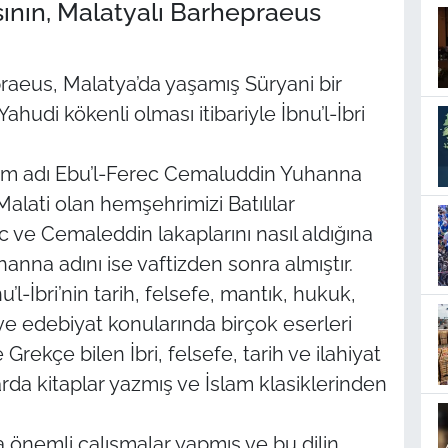
sının, Malatyalı Barhepraeus
raeus, Malatya’da yaşamış Süryani bir
ahudi kökenli olması itibariyle İbnu’l-İbri
tam adı Ebu’l-Ferec Cemaluddin Yuhanna
Malati olan hemşehrimizi Batılılar
c ve Cemaleddin lakaplarını nasıl aldığına
hanna adını ise vaftizden sonra almıştır.
’l-İbri’nin tarih, felsefe, mantık, hukuk,
 ve edebiyat konularında birçok eserleri
Grekçe bilen İbri, felsefe, tarih ve ilahiyat
arda kitaplar yazmış ve İslam klasiklerinden
 önemli çalışmalar yapmış ve bu dilin