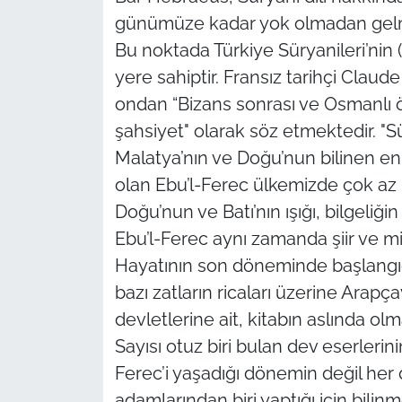
günümüze kadar yok olmadan gelmes
Bu noktada Türkiye Süryanileri’nin (
yere sahiptir. Fransız tarihçi Clau
ondan “Bizans sonrası ve Osmanlı 
şahsiyet" olarak söz etmektedir. "Sü
Malatya’nın ve Doğu’nun bilinen en 
olan Ebu’l-Ferec ülkemizde çok az bi
Doğu’nun ve Batı’nın ışığı, bilgeliği
Ebu’l-Ferec aynı zamanda şiir ve miz
Hayatının son döneminde başlangıçt
bazı zatların ricaları üzerine Arap
devletlerine ait, kitabın aslında ol
Sayısı otuz biri bulan dev eserlerini
Ferec’i yaşadığı dönemin değil her 
adamlarından biri yaptığı için bilinm