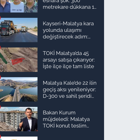
esnafa şok: 300
metrekare dükkana 1
milyon TL önerdiler!
Kayseri-Malatya kara
yolunda ulaşımı
değiştirecek adım:
Tarih açıklandı
TOKİ Malatya’da 45
arsayı satışa çıkarıyor:
İşte ilçe ilçe tam liste
Malatya Kale’de 22 ilin
geçiş aksı yenileniyor:
D-300 ve sahil şeridi
için düğmeye basıldı!
Bakan Kurum
müjdeledi: Malatya
TOKİ konut teslim
süreci başlıyor! İşte
ilçe ilçe teslimat