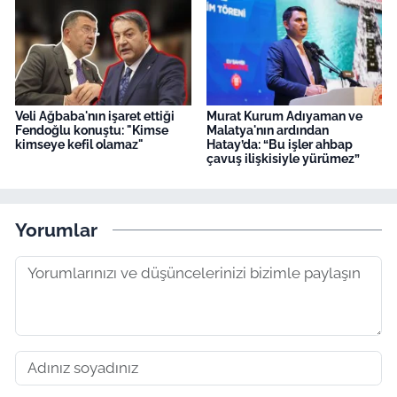
Veli Ağbaba'nın işaret ettiği
Murat Kurum Adıyaman ve
Fendoğlu konuştu: "Kimse
Malatya'nın ardından
kimseye kefil olamaz"
Hatay’da: “Bu işler ahbap
çavuş ilişkisiyle yürümez”
Yorumlar