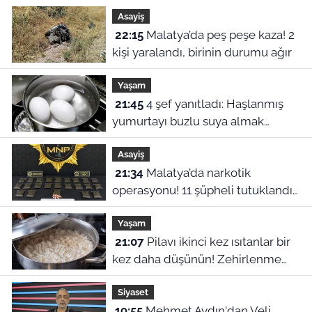
Asayiş
22:15
Malatya’da peş peşe kaza! 2
kişi yaralandı, birinin durumu ağır
Yaşam
21:45
4 şef yanıtladı: Haşlanmış
yumurtayı buzlu suya almak
neden şart?
Asayiş
21:34
Malatya’da narkotik
operasyonu! 11 şüpheli tutuklandı,
uyuşturucu stoku ele geçirildi
Yaşam
21:07
Pilavı ikinci kez ısıtanlar bir
kez daha düşünün! Zehirlenme
riski var
Siyaset
19:55
Mehmet Aydın'dan Veli