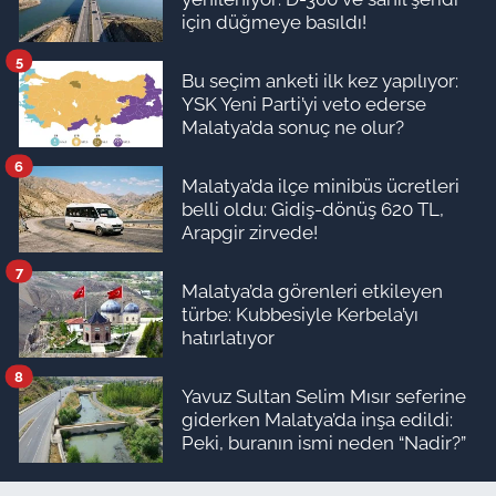
için düğmeye basıldı!
5
Bu seçim anketi ilk kez yapılıyor:
YSK Yeni Parti’yi veto ederse
Malatya’da sonuç ne olur?
6
Malatya’da ilçe minibüs ücretleri
belli oldu: Gidiş-dönüş 620 TL,
Arapgir zirvede!
7
Malatya’da görenleri etkileyen
türbe: Kubbesiyle Kerbela’yı
hatırlatıyor
8
Yavuz Sultan Selim Mısır seferine
giderken Malatya’da inşa edildi:
Peki, buranın ismi neden “Nadir?”