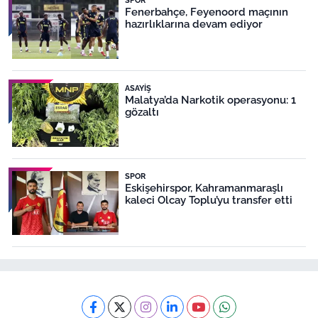
Fenerbahçe, Feyenoord maçının
hazırlıklarına devam ediyor
ASAYIŞ
Malatya’da Narkotik operasyonu: 1
gözaltı
SPOR
Eskişehirspor, Kahramanmaraşlı
kaleci Olcay Toplu’yu transfer etti