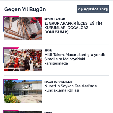
Geçen Yıl Bugün
09 Ağustos 2025
RESMI İLANLAR
11 GRUP ARAPKİR İLÇESİ EĞİTİM
KURUMLARI DOĞALGAZ
DÖNÜŞÜM İŞİ
SPOR
Milli Takım, Macaristan’ı 3-0 yendi:
Şimdi sıra Malatya’daki
karşılaşmada
MALATYA HABERLERI
Nurettin Soykan Tesisleri’nde
kundaklama iddiası
SPOR