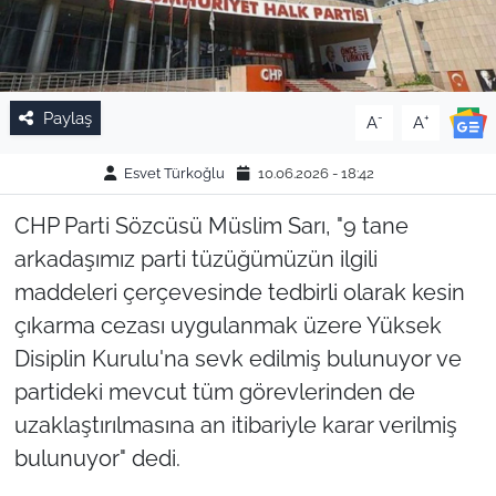
Paylaş
-
+
A
A
Esvet Türkoğlu
10.06.2026 - 18:42
CHP Parti Sözcüsü Müslim Sarı, "9 tane
arkadaşımız parti tüzüğümüzün ilgili
maddeleri çerçevesinde tedbirli olarak kesin
çıkarma cezası uygulanmak üzere Yüksek
Disiplin Kurulu'na sevk edilmiş bulunuyor ve
partideki mevcut tüm görevlerinden de
uzaklaştırılmasına an itibariyle karar verilmiş
bulunuyor" dedi.