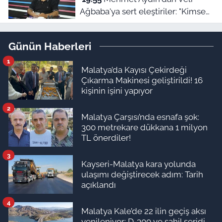
Ağbaba'ya sert eleştiriler: "Kimse
hukukun üzerinde değil"
Günün Haberleri
1
Malatya’da Kayısı Çekirdeği
Çıkarma Makinesi geliştirildi! 16
kişinin işini yapıyor
2
Malatya Çarşısı’nda esnafa şok:
300 metrekare dükkana 1 milyon
TL önerdiler!
3
Kayseri-Malatya kara yolunda
ulaşımı değiştirecek adım: Tarih
açıklandı
4
Malatya Kale’de 22 ilin geçiş aksı
yenileniyor: D-300 ve sahil şeridi