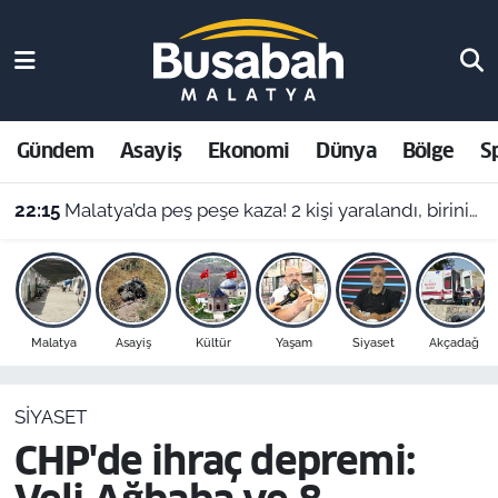
Gündem
Malatya Nöbetçi Eczaneler
Asayiş
Malatya Hava Durumu
Gündem
Asayiş
Ekonomi
Dünya
Bölge
S
Ekonomi
Malatya Namaz Vakitleri
22:15
Malatya’da peş peşe kaza! 2 kişi yaralandı, birinin durumu ağır
Dünya
Malatya Trafik Yoğunluk Haritası
21:45
4 şef yanıtladı: Haşlanmış yumurtayı buzlu suya almak neden şart?
Bölge
Süper Lig Puan Durumu ve Fikstür
Malatya
Asayiş
Kültür
Yaşam
Siyaset
Akçadağ
Spor
Tüm Manşetler
SIYASET
Resmi İlanlar
Son Dakika Haberleri
CHP'de ihraç depremi:
Haber Arşivi