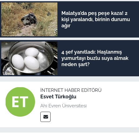
Malatya’da peş peşe kaza! 2
kişi yaralandı, birinin durumu
ağır
4 şef yanıtladı: Haşlanmış
yumurtayı buzlu suya almak
neden şart?
İNTERNET HABER EDITÖRÜ
Esvet Türkoğlu
Ahi Evren Üniversitesi