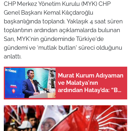
CHP Merkez Yönetim Kurulu (MYK) CHP
Genel Başkanı Kemal Kılıçdaroğlu
başkanlığında toplandı. Yaklaşık 4 saat süren
toplantının ardından açıklamalarda bulunan
Sarı, MYK'nin gündeminde Türkiye'de
gündemi ve ‘mutlak butlan' süreci olduğunu
anlattı.
Murat Kurum Adıyaman
ve Malatya'nın
ardından Hatay’da: “Bu
işler ahbap çavuş
ilişkisiyle yürümez”