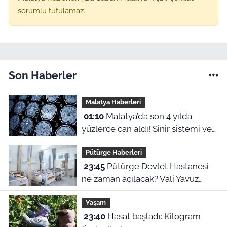
sorumlu tutulamaz.
Son Haberler
Malatya Haberleri
01:10
Malatya’da son 4 yılda
yüzlerce can aldı! Sinir sistemi ve
duyu organı hastalıklarında şok
Pütürge Haberleri
veriler
23:45
Pütürge Devlet Hastanesi
ne zaman açılacak? Vali Yavuz
açıkladı
Yaşam
23:40
Hasat başladı: Kilogram