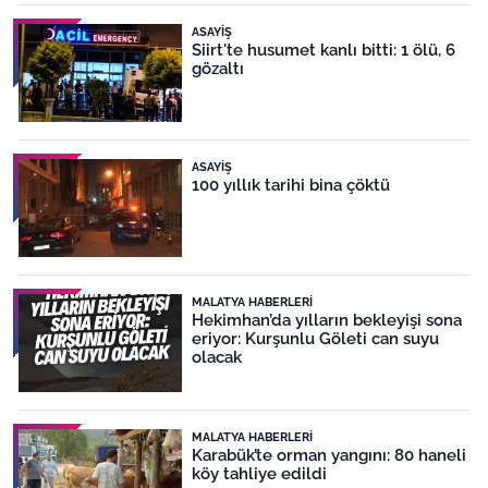
ASAYIŞ
Siirt'te husumet kanlı bitti: 1 ölü, 6
gözaltı
ASAYIŞ
100 yıllık tarihi bina çöktü
MALATYA HABERLERI
Hekimhan’da yılların bekleyişi sona
eriyor: Kurşunlu Göleti can suyu
olacak
MALATYA HABERLERI
Karabük’te orman yangını: 80 haneli
köy tahliye edildi