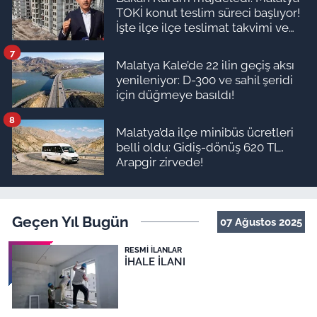
TOKİ konut teslim süreci başlıyor!
İşte ilçe ilçe teslimat takvimi ve
ödeme planı
7
Malatya Kale’de 22 ilin geçiş aksı
yenileniyor: D-300 ve sahil şeridi
için düğmeye basıldı!
8
Malatya’da ilçe minibüs ücretleri
belli oldu: Gidiş-dönüş 620 TL,
Arapgir zirvede!
Geçen Yıl Bugün
07 Ağustos 2025
RESMI İLANLAR
İHALE İLANI