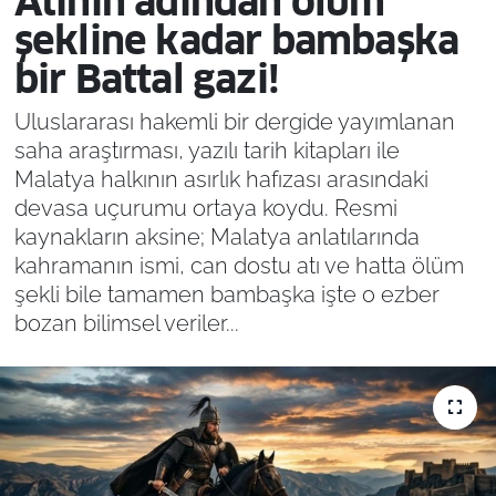
Atının adından ölüm
şekline kadar bambaşka
bir Battal gazi!
Uluslararası hakemli bir dergide yayımlanan
saha araştırması, yazılı tarih kitapları ile
Malatya halkının asırlık hafızası arasındaki
devasa uçurumu ortaya koydu. Resmi
kaynakların aksine; Malatya anlatılarında
kahramanın ismi, can dostu atı ve hatta ölüm
şekli bile tamamen bambaşka işte o ezber
bozan bilimsel veriler...