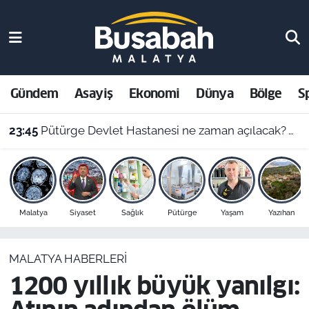
Gündem
Malatya Nöbetçi Eczaneler
Asayiş
Malatya Hava Durumu
Gündem
Asayiş
Ekonomi
Dünya
Bölge
S
Ekonomi
Malatya Namaz Vakitleri
23:45
Pütürge Devlet Hastanesi ne zaman açılacak? Vali Yavuz açıkladı
Dünya
Malatya Trafik Yoğunluk Haritası
Bölge
Süper Lig Puan Durumu ve Fikstür
Malatya
Siyaset
Sağlık
Pütürge
Yaşam
Yazıhan
Spor
Tüm Manşetler
MALATYA HABERLERI
Resmi İlanlar
Son Dakika Haberleri
1200 yıllık büyük yanılgı:
Haber Arşivi