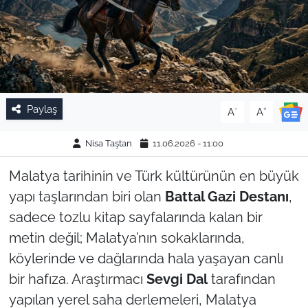
Paylaş
-
+
A
A
Nisa Taştan
11.06.2026 - 11:00
Malatya tarihinin ve Türk kültürünün en büyük
yapı taşlarından biri olan
Battal Gazi Destanı
,
sadece tozlu kitap sayfalarında kalan bir
metin değil; Malatya’nın sokaklarında,
köylerinde ve dağlarında hala yaşayan canlı
bir hafıza. Araştırmacı
Sevgi Dal
tarafından
yapılan yerel saha derlemeleri, Malatya