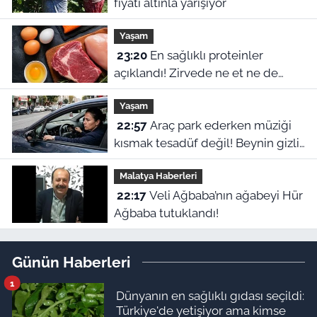
fiyatı altınla yarışıyor
Yaşam
23:20
En sağlıklı proteinler
açıklandı! Zirvede ne et ne de
yumurta var
Yaşam
22:57
Araç park ederken müziği
kısmak tesadüf değil! Beynin gizli
refleksiymiş
Malatya Haberleri
22:17
Veli Ağbaba’nın ağabeyi Hür
Ağbaba tutuklandı!
Günün Haberleri
1
Dünyanın en sağlıklı gıdası seçildi:
Türkiye'de yetişiyor ama kimse