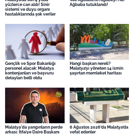
yüzlerce can aldı! Sinir
Ağbaba tutuklandı!
sistemi ve duyu organı
hastalıklarında şok veriler
Gençlik ve Spor Bakanlığı
Hangi başkan nereli?
personel alacak: Malatya
Malatya’yı yöneten 14 ismin
kontenjanları ve başvuru
şaşırtan memleket haritası
detayları belli oldu
Malatya'da yangınların perde
6 Ağustos 2026’da Malatya’da
arkası: İtfaiye Daire Başkanı
vefat edenler