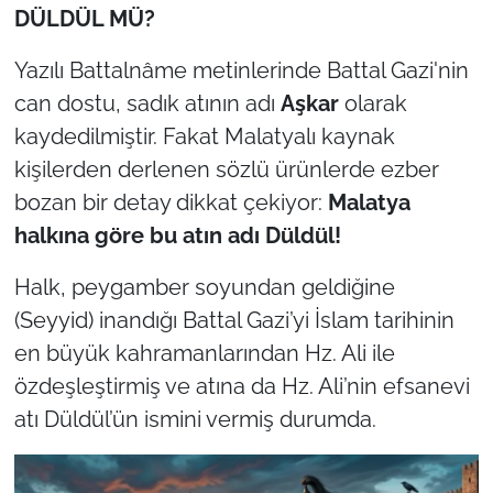
DÜLDÜL MÜ?
Yazılı Battalnâme metinlerinde Battal Gazi'nin
can dostu, sadık atının adı
Aşkar
olarak
kaydedilmiştir. Fakat Malatyalı kaynak
kişilerden derlenen sözlü ürünlerde ezber
bozan bir detay dikkat çekiyor:
Malatya
halkına göre bu atın adı Düldül!
Halk, peygamber soyundan geldiğine
(Seyyid) inandığı Battal Gazi’yi İslam tarihinin
en büyük kahramanlarından Hz. Ali ile
özdeşleştirmiş ve atına da Hz. Ali’nin efsanevi
atı Düldül’ün ismini vermiş durumda.