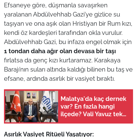
Efsaneye göre, düşmanla savaşırken
yaralanan Abdülvehhab Gazi’ye gizlice su
taşıyan ve ona aşık olan Hristiyan bir Rum kızı,
kendi öz kardeşleri tarafından okla vurulur.
Abdülvehhab Gazi, bu infaza engel olmak için
1 tondan daha ağır olan devasa bir taşı
fırlatsa da genç kızı kurtaramaz. Karakaya
Barajı’nın suları altında kaldığı bilinen bu taş ve
efsane, ardında asırlık bir vasiyet bıraktı.
Malatya'da kaç dernek
var? En fazla hangi
ilçede? Vali Yavuz tek
tek açıkladı
Asırlık Vasiyet Ritüeli Yaşatıyor: