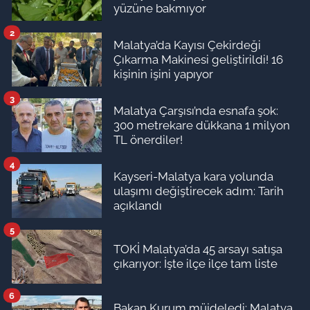
yüzüne bakmıyor
2
Malatya’da Kayısı Çekirdeği
Çıkarma Makinesi geliştirildi! 16
kişinin işini yapıyor
3
Malatya Çarşısı’nda esnafa şok:
300 metrekare dükkana 1 milyon
TL önerdiler!
4
Kayseri-Malatya kara yolunda
ulaşımı değiştirecek adım: Tarih
açıklandı
5
TOKİ Malatya’da 45 arsayı satışa
çıkarıyor: İşte ilçe ilçe tam liste
6
Bakan Kurum müjdeledi: Malatya