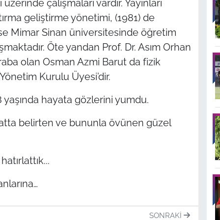
 üzerinde çalışmaları vardır. Yayınları
tırma geliştirme yönetimi, (1981) de
ise Mimar Sinan üniversitesinde öğretim
­lışmaktadır. Öte yandan Prof. Dr. Asım Orhan
kraba olan Osman Azmi Barut da fizik
Yönetim Kurulu Üyesi’dir.
8 yaşında hayata gözlerini yumdu.
satta belirten ve bununla övünen güzel
atırlattık...
anlarına…
SONRAKI