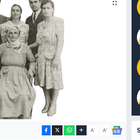
-
+
A
A