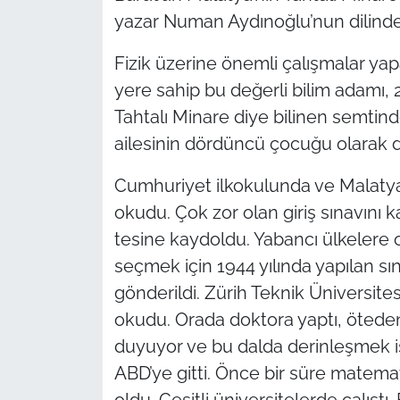
yazar Numan Aydınoğlu’nun dilinden
Fizik üzerine önemli çalışmalar yap
yere sahip bu değerli bilim adamı, 
Tahtalı Minare diye bilinen semtinde
ailesinin dördüncü çocuğu olarak 
Cumhuriyet ilkokulunda ve Malatya
okudu. Çok zor olan giriş sınavını 
tesine kaydoldu. Yabancı ülkelere 
seçmek için 1944 yılında yapılan sına
gönderildi. Zürih Teknik Üniversite
okudu. Orada doktora yaptı, öteden be
duyuyor ve bu dalda derinleşmek ist
ABD’ye gitti. Önce bir süre matemat
oldu. Çeşitli üniversitelerde çalıştı.