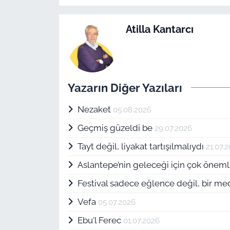
Atilla Kantarcı
Yazarın Diğer Yazıları
Nezaket
05.08.2026
Geçmiş güzeldi be
29.07.2026
Tayt değil, liyakat tartışılmalıydı
21.07.
Aslantepe’nin geleceği için çok öneml
Festival sadece eğlence değil, bir me
Vefa
05.07.2026
Ebu'l Ferec
01.07.2026