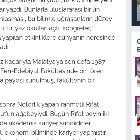
ar yazdı. Bunlarla uluslararası bir ün
gınlaşması, bu bilimle uğraşanların düzey
üttü, yaz okulları açtı, kongreler,
 yapılan etkinliklere dünyanın neresinde
adı.
miz kadarıyla Malatya’ya son defa 1987
i, Fen-Edebiyat Fakültesinde bir tören
ra payesi sunulmuş, fakültenin bir
 sonra Noterlik yapan rahmetli Rıfat
rut’un ağabeyiydi. Bugün Rıfat beyin iki
e akademik kariyer sahibidirler.
l, ekonomi biliminde kariyer yapmıştır.