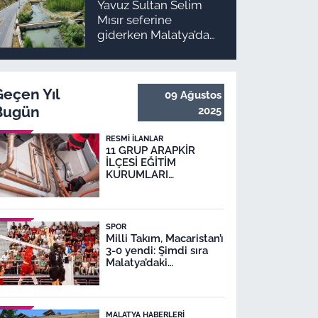
Yavuz Sultan Selim
Mısır seferine
giderken Malatya’da
inşa edildi: Peki,
buranın ismi neden
“Nadir?”
Geçen Yıl
09 Ağustos
Bugün
2025
RESMI İLANLAR
11 GRUP ARAPKİR
İLÇESİ EĞİTİM
KURUMLARI
DOĞALGAZ DÖNÜŞÜM
İŞİ
SPOR
Milli Takım, Macaristan’ı
3-0 yendi: Şimdi sıra
Malatya’daki
karşılaşmada
MALATYA HABERLERI