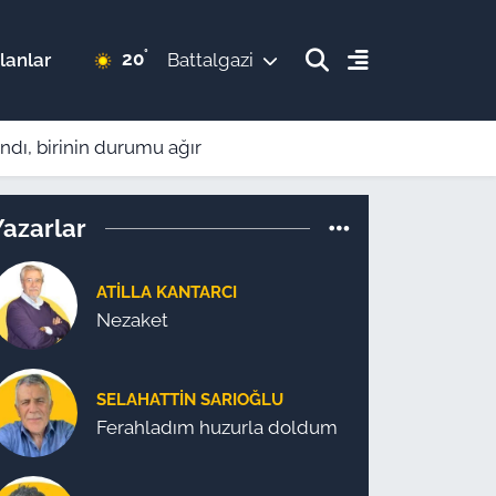
°
20
lanlar
Battalgazi
andı, birinin durumu ağır
Yazarlar
ATILLA KANTARCI
Nezaket
SELAHATTIN SARIOĞLU
Ferahladım huzurla doldum