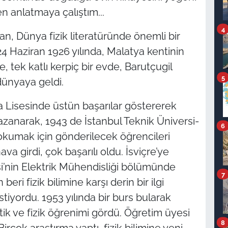
 anlatmaya çalıştım...
4
an, Dünya fizik literatüründe önemli bir
24 Haziran 1926 yılında, Malatya kentinin
, tek katlı kerpiç bir evde, Barutçugil
5
dünyaya geldi.
 Lisesinde üstün başarılar göstererek
kazanarak, 1943 de İstanbul Teknik Üniversi­
6
okumak için gönderilecek öğrencileri
va girdi, çok başarılı oldu. İsviçre’ye
si’nin Elektrik Mühendisliği bölümünde
7
ri fizik bili­mine karşı derin bir ilgi
iyordu. 1953 yılında bir burs bularak
ik ve fizik öğrenimi gördü. Öğretim üyesi
8
 Birçok araştırma yaptı, fizik bilimine yeni