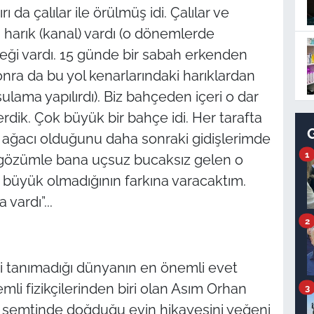
 da çalılar ile örülmüş idi. Çalılar ve
harık (kanal) vardı (o dönemlerde
eği vardı. 15 günde bir sabah erkenden
. Sonra da bu yol kenarlarındaki harıklardan
lama yapılırdı). Biz bahçeden içeri o dar
dik. Çok büyük bir bahçe idi. Her tarafta
dut ağacı olduğunu daha sonraki gidişlerimde
1
 gözümle bana uçsuz bucaksız gelen o
a büyük olmadığının farkına varacaktım.
vardı”...
2
yi tanımadığı dünyanın en önemli evet
li fizikçilerinden biri olan Asım Orhan
3
e semtinde doğduğu evin hikayesini yeğeni