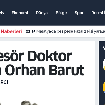
iş
Ekonomi
Dünya
Bölge
Spor
Resmi İ
 Haberleri
22:15
Malatya’da peş peşe kaza! 2 kişi yaral
esör Doktor
 Orhan Barut
ARCI