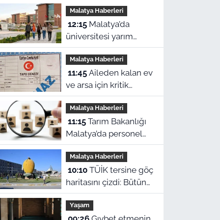
Malatya Haberleri
12:15
Malatya’da
üniversitesi yarım
kalanlara geri dönüş
Malatya Haberleri
yolu: 4 aylık başvuru
11:45
Aileden kalan ev
süresi başladı!
ve arsa için kritik
değişiklik! Malatya'da
Malatya Haberleri
mirasçılar ne yapacak?
11:15
Tarım Bakanlığı
Malatya’da personel
alıyor: Başvurularda
Malatya Haberleri
son gün bugün!
10:10
TÜİK tersine göç
haritasını çizdi: Bütün
Malatyalılar kütüğüne
Yaşam
dönse Doğu’nun
09:26
Gıybet etmenin
megakenti oluyor!