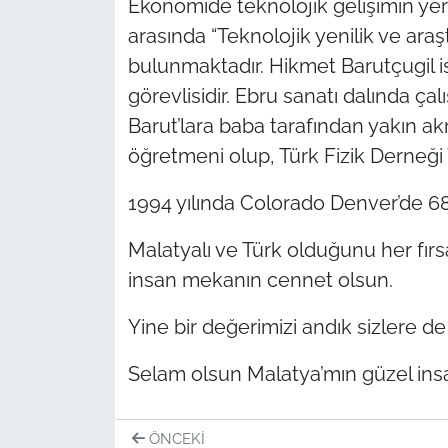
Ekonomide teknolojik gelişi­min yeri
arasında “Teknolojik yenilik ve araş
bulunmaktadır. Hikmet Barutçugil 
görevlisidir. Ebru sanatı dalında ça
Barut’lara baba tarafından yakın a
öğretmeni olup, Türk Fizik Derneği 
1994 yılında Colorado Denver’de 6
Malatyalı ve Türk olduğunu her fır
insan mekanın cennet olsun.
Yine bir değerimizi andık sizlere de h
Selam olsun Malatya’mın güzel ins
ÖNCEKI