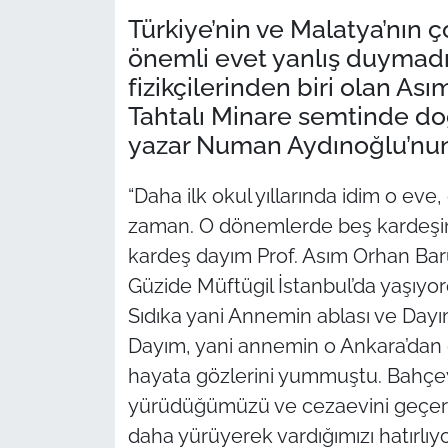
Türkiye’nin ve Malatya’nın 
önemli evet yanlış duymad
fizikçilerinden biri olan As
Tahtalı Minare semtinde do
yazar Numan Aydınoğlu’nun 
“Daha ilk okul yıllarında idim o eve
zaman. O dönemlerde beş kardeşin
kardeş dayım Prof. Asım Orhan Bar
Güzide Müftügil İstanbul’da yaşıy
Sıdıka yani Annemin ablası ve Dayı
Dayım, yani annemin o Ankara’dan 
hayata gözlerini yummuştu. Bahçe
yürüdüğümüzü ve cezaevini geçer 
daha yürüyerek vardığımızı hatırl