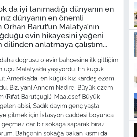
çok da iyi tanımadığı dünyanın en
ınız dünyanın en önemli
ım Orhan Barut’un Malatya’nın
ğduğu evin hikayesini yeğeni
dilinden anlatmaya çalıştım...
, daha doğrusu o evin bahçesine ilk gittiğim
 üçü Malatya’da yaşıyordu. En küçük
ut Amerika’da, en küçük kız kardeş ezem
ordu. Biz, yani Annem Nadire, Büyük ezem
m (Rıfat Barutçugil). Maalesef Büyük
gelen abisi, Sadık dayım genç yaşta
ye gitmek için İstasyon caddesi boyunca
geçmez dar bir sokağa saparak biraz
ıyorum. Bahçenin sokağa bakan kısmı da