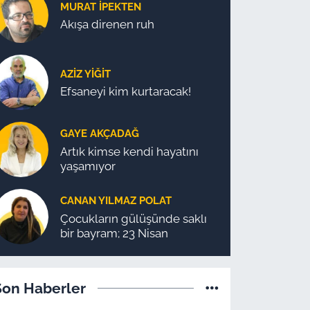
MURAT İPEKTEN
Akışa direnen ruh
AZIZ YIĞIT
Efsaneyi kim kurtaracak!
GAYE AKÇADAĞ
Artık kimse kendi hayatını
yaşamıyor
CANAN YILMAZ POLAT
Çocukların gülüşünde saklı
bir bayram; 23 Nisan
Son Haberler