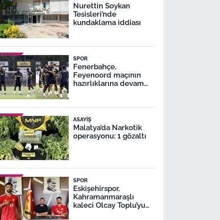
Nurettin Soykan
Tesisleri’nde
kundaklama iddiası
SPOR
Fenerbahçe,
Feyenoord maçının
hazırlıklarına devam
ediyor
ASAYIŞ
Malatya’da Narkotik
operasyonu: 1 gözaltı
SPOR
Eskişehirspor,
Kahramanmaraşlı
kaleci Olcay Toplu’yu
transfer etti