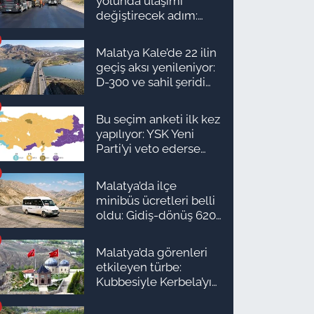
yolunda ulaşımı
değiştirecek adım:
Tarih açıklandı
Malatya Kale’de 22 ilin
geçiş aksı yenileniyor:
D-300 ve sahil şeridi
için düğmeye basıldı!
Bu seçim anketi ilk kez
yapılıyor: YSK Yeni
Parti’yi veto ederse
Malatya’da sonuç ne
olur?
Malatya’da ilçe
minibüs ücretleri belli
oldu: Gidiş-dönüş 620
TL, Arapgir zirvede!
Malatya’da görenleri
etkileyen türbe:
Kubbesiyle Kerbela’yı
hatırlatıyor