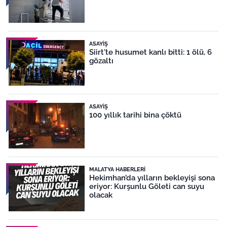
ASAYIŞ
Siirt'te husumet kanlı bitti: 1 ölü, 6
gözaltı
ASAYIŞ
100 yıllık tarihi bina çöktü
MALATYA HABERLERI
Hekimhan’da yılların bekleyişi sona
eriyor: Kurşunlu Göleti can suyu
olacak