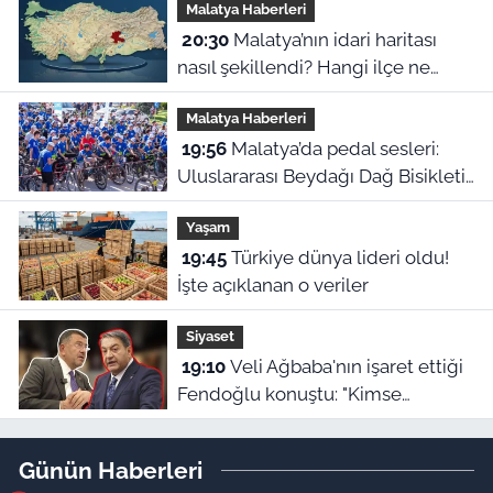
Malatya Haberleri
20:30
Malatya’nın idari haritası
nasıl şekillendi? Hangi ilçe ne
zaman ilçe oldu?
Malatya Haberleri
19:56
Malatya’da pedal sesleri:
Uluslararası Beydağı Dağ Bisikleti
Yarışı kortejle başladı
Yaşam
19:45
Türkiye dünya lideri oldu!
İşte açıklanan o veriler
Siyaset
19:10
Veli Ağbaba'nın işaret ettiği
Fendoğlu konuştu: "Kimse
kimseye kefil olamaz"
Günün Haberleri