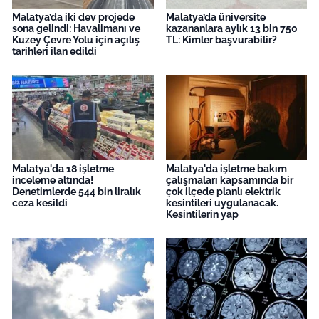
Malatya’da iki dev projede
Malatya’da üniversite
sona gelindi: Havalimanı ve
kazananlara aylık 13 bin 750
Kuzey Çevre Yolu için açılış
TL: Kimler başvurabilir?
tarihleri ilan edildi
Malatya'da 18 işletme
Malatya'da işletme bakım
inceleme altında!
çalışmaları kapsamında bir
Denetimlerde 544 bin liralık
çok ilçede planlı elektrik
ceza kesildi
kesintileri uygulanacak.
Kesintilerin yap