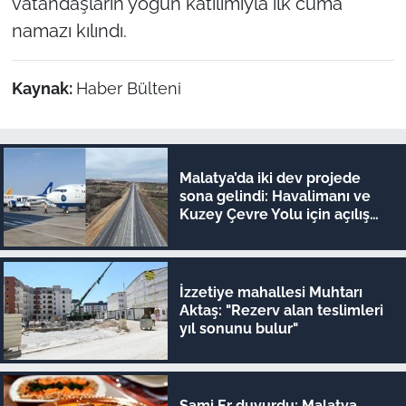
vatandaşların yoğun katılımıyla ilk cuma
namazı kılındı.
Kaynak:
Haber Bülteni
Malatya’da iki dev projede
sona gelindi: Havalimanı ve
Kuzey Çevre Yolu için açılış
tarihleri ilan edildi
İzzetiye mahallesi Muhtarı
Aktaş: "Rezerv alan teslimleri
yıl sonunu bulur"
Sami Er duyurdu: Malatya