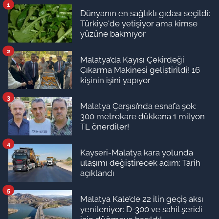
1
Dünyanın en sağlıklı gıdası seçildi:
Türkiye'de yetişiyor ama kimse
yüzüne bakmıyor
2
Malatya’da Kayısı Çekirdeği
Çıkarma Makinesi geliştirildi! 16
kişinin işini yapıyor
3
Malatya Çarşısı’nda esnafa şok:
300 metrekare dükkana 1 milyon
TL önerdiler!
4
Kayseri-Malatya kara yolunda
ulaşımı değiştirecek adım: Tarih
açıklandı
5
Malatya Kale’de 22 ilin geçiş aksı
yenileniyor: D-300 ve sahil şeridi