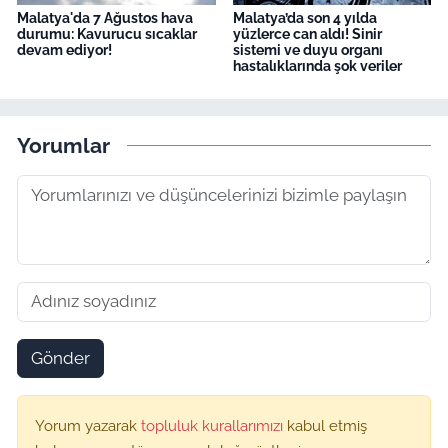
Malatya'da 7 Ağustos hava
Malatya’da son 4 yılda
durumu: Kavurucu sıcaklar
yüzlerce can aldı! Sinir
devam ediyor!
sistemi ve duyu organı
hastalıklarında şok veriler
Yorumlar
Gönder
Yorum yazarak
topluluk kurallarımızı
kabul etmiş