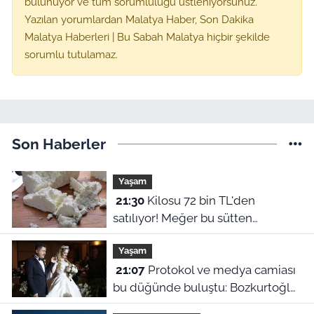
bulunuyor ve tüm sorumluluğu üstleniyorsunuz.
Yazılan yorumlardan Malatya Haber, Son Dakika
Malatya Haberleri | Bu Sabah Malatya hiçbir şekilde
sorumlu tutulamaz.
Son Haberler
Yaşam
21:30
Kilosu 72 bin TL'den
satılıyor! Meğer bu sütten
yapılıyormuş
Yaşam
21:07
Protokol ve medya camiası
bu düğünde buluştu: Bozkurtoğlu
ailesinin mutlu günü