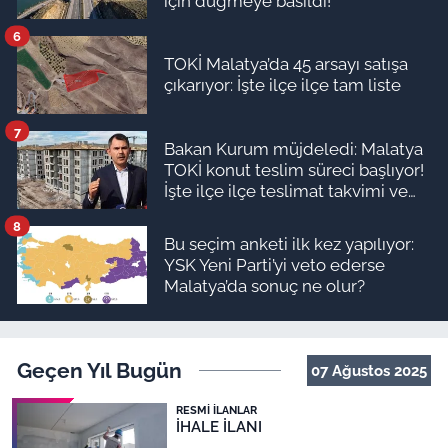
için düğmeye basıldı!
6
TOKİ Malatya’da 45 arsayı satışa
çıkarıyor: İşte ilçe ilçe tam liste
7
Bakan Kurum müjdeledi: Malatya
TOKİ konut teslim süreci başlıyor!
İşte ilçe ilçe teslimat takvimi ve
ödeme planı
8
Bu seçim anketi ilk kez yapılıyor:
YSK Yeni Parti’yi veto ederse
Malatya’da sonuç ne olur?
Geçen Yıl Bugün
07 Ağustos 2025
RESMI İLANLAR
İHALE İLANI