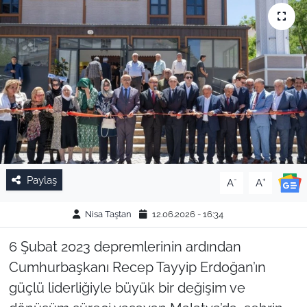
Paylaş
-
+
A
A
Nisa Taştan
12.06.2026 - 16:34
6 Şubat 2023 depremlerinin ardından
Cumhurbaşkanı Recep Tayyip Erdoğan’ın
güçlü liderliğiyle büyük bir değişim ve