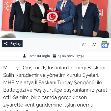
Paylaş
-
+
A
A
Esvet Türkoğlu
09.06.2026 - 17:34
Malatya Girişimci İş İnsanları Derneği Başkanı
Salih Karademir ve yönetim kurulu üyeleri,
MHP Malatya İl Başkanı Turgay Şengönül ile
Battalgazi ve Yeşilyurt ilçe başkanlarını ziyaret
etti. Samimi bir ortamda gerçekleşen
ziyarette kent gündemine ilişkin önemli