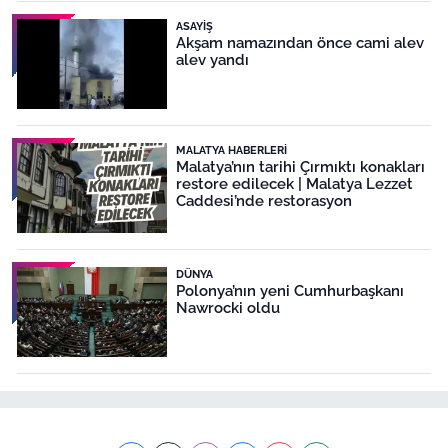
ASAYIŞ
Akşam namazından önce cami alev
alev yandı
MALATYA HABERLERI
Malatya’nın tarihi Çırmıktı konakları
restore edilecek | Malatya Lezzet
Caddesi’nde restorasyon
DÜNYA
Polonya’nın yeni Cumhurbaşkanı
Nawrocki oldu