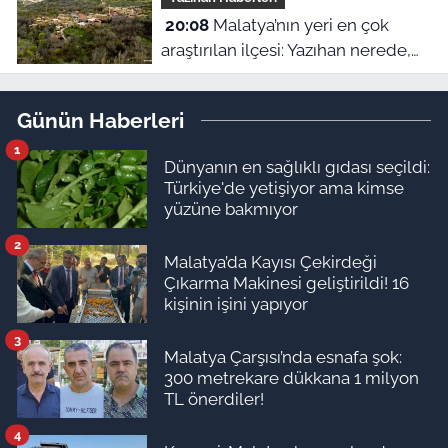
20:08
Malatya’nın yeri en çok
araştırılan ilçesi: Yazıhan nerede,
Malatya’nın neresinde kalıyor?
Günün Haberleri
1
Dünyanın en sağlıklı gıdası seçildi:
Türkiye'de yetişiyor ama kimse
yüzüne bakmıyor
2
Malatya’da Kayısı Çekirdeği
Çıkarma Makinesi geliştirildi! 16
kişinin işini yapıyor
3
Malatya Çarşısı’nda esnafa şok:
300 metrekare dükkana 1 milyon
TL önerdiler!
4