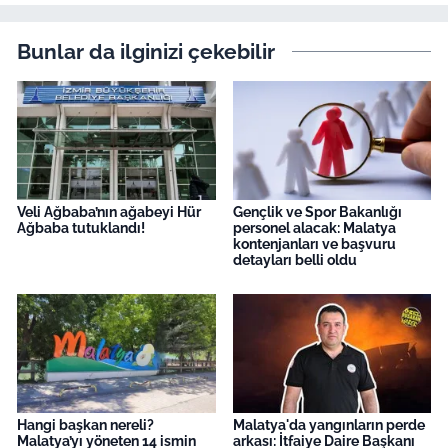
Bunlar da ilginizi çekebilir
Veli Ağbaba’nın ağabeyi Hür
Gençlik ve Spor Bakanlığı
Ağbaba tutuklandı!
personel alacak: Malatya
kontenjanları ve başvuru
detayları belli oldu
Hangi başkan nereli?
Malatya'da yangınların perde
Malatya’yı yöneten 14 ismin
arkası: İtfaiye Daire Başkanı