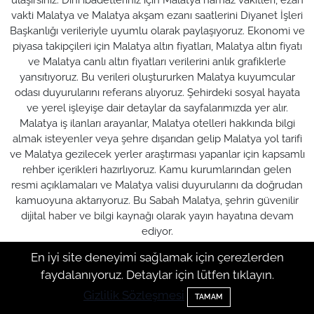
vakti Malatya ve Malatya akşam ezanı saatlerini Diyanet İşleri
Başkanlığı verileriyle uyumlu olarak paylaşıyoruz. Ekonomi ve
piyasa takipçileri için Malatya altın fiyatları, Malatya altın fiyatı
ve Malatya canlı altın fiyatları verilerini anlık grafiklerle
yansıtıyoruz. Bu verileri oluştururken Malatya kuyumcular
odası duyurularını referans alıyoruz. Şehirdeki sosyal hayata
ve yerel işleyişe dair detaylar da sayfalarımızda yer alır.
Malatya iş ilanları arayanlar, Malatya otelleri hakkında bilgi
almak isteyenler veya şehre dışarıdan gelip Malatya yol tarifi
ve Malatya gezilecek yerler araştırması yapanlar için kapsamlı
rehber içerikleri hazırlıyoruz. Kamu kurumlarından gelen
resmi açıklamaları ve Malatya valisi duyurularını da doğrudan
kamuoyuna aktarıyoruz. Bu Sabah Malatya, şehrin güvenilir
dijital haber ve bilgi kaynağı olarak yayın hayatına devam
ediyor.
En iyi site deneyimi sağlamak için çerezlerden
faydalanıyoruz. Detaylar için lütfen tıklayın.
Malatya Nöbetçi
Malatya Hava Durumu
Gizlilik Sözleşmesi
Eczaneler
TAMAM