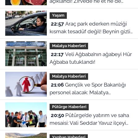
açıklandı! Zirvede ne et ne de
yumurta var
Yaşam
22:57
Araç park ederken müziği
kısmak tesadüf değil! Beynin gizli
refleksiymiş
Malatya Haberleri
22:17
Veli Ağbaba’nın ağabeyi Hür
Ağbaba tutuklandı!
Malatya Haberleri
21:06
Gençlik ve Spor Bakanlığı
personel alacak: Malatya
kontenjanları ve başvuru detayları
Pütürge Haberleri
belli oldu
20:50
Pütürge’de yatırım ve saha
mesaisi: Vali Seddar Yavuz ilçeyi
karış karış inceledi!
Yazıhan Haberleri