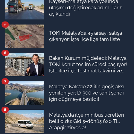
Kayseri-Malatya kara yolunda
ulaşımı değiştirecek adım: Tarih
açıklandı
5
TOKİ Malatya’da 45 arsayı satışa
çıkarıyor: İşte ilçe ilçe tam liste
6
Bakan Kurum müjdeledi: Malatya
TOKİ konut teslim süreci başlıyor!
İşte ilçe ilçe teslimat takvimi ve
ödeme planı
7
Malatya Kale’de 22 ilin geçiş aksı
yenileniyor: D-300 ve sahil şeridi
için düğmeye basıldı!
8
Malatya’da ilçe minibüs ücretleri
belli oldu: Gidiş-dönüş 620 TL,
Arapgir zirvede!