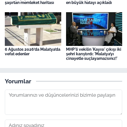
şaşırtan memleket haritası
en büyük hatayı açıkladı
6 Ağustos 2026’da Malatya’da
MHP'li vekilin 'Kayısı' çıkışı iki
vefat edenler
şehri karıştırdı: 'Malatya’yı
cinayetle suçlayamazsınız!'
Yorumlar