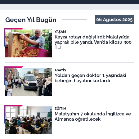
Geçen Yıl Bugün
06 Ağustos 2025
YAŞAM
Kayısı rotayı değiştirdi: Malatya’da
yaprak bile yandı, Van’da kilosu 300
TL!
ASAYIŞ
Yoldan geçen doktor 1 yaşındaki
bebeğin hayatını kurtardı
EĞITIM
Malatya’nın 7 okulunda İngilizce ve
Almanca öğretilecek