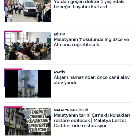
Yoldan geçen doktor 1 yaşındaki
bebeğin hayatını kurtardı
EĞITIM
Malatya’nın 7 okulunda İngilizce ve
Almanca öğretilecek
ASAYIŞ
Akşam namazından önce cami alev
alev yandı
MALATYA HABERLERI
Malatya’nın tarihi Çırmıktı konakları
restore edilecek | Malatya Lezzet
Caddesi’nde restorasyon