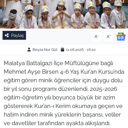
Paylaş
-
+
A
A
Beyza Nur Gül
11.06.2026 - 16:20
Malatya Battalgazi İlçe Müftülüğüne bağlı
Mehmet Ayşe Birsen 4-6 Yaş Kur’an Kursu’nda
eğitim gören minik öğrenciler için duygu dolu
bir yıl sonu programı düzenlendi. 2025-2026
eğitim-öğretim yılı boyunca büyük bir azim
göstererek Kur’an-ı Kerim okumaya geçen ve
hatim indiren minik yüreklerin başarısı, veliler
ve davetliler tarafından ayakta alkışlandı.