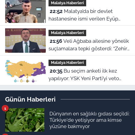
Malatya Haberleri
22:52
Malatya’da bir devlet
hastanesine ismi verilen Eyüp
Hacıoğlu kimdir? İşte duygu dolu
Malatya Haberleri
hikayesi
21:56
Veli Ağbaba ailesine yönelik
suçlamalara tepki gösterdi: “Zehir
olsun”
Malatya Haberleri
20:35
Bu seçim anketi ilk kez
yapılıyor: YSK Yeni Parti’yi veto
ederse Malatya’da sonuç ne olur?
Günün Haberleri
1
Dünyanın en sağlıklı gıdası seçildi:
Türkiye'de yetişiyor ama kimse
yüzüne bakmıyor