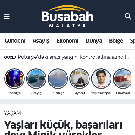
Gündem
Malatya Nöbetçi Eczaneler
Asayiş
Malatya Hava Durumu
Gündem
Asayiş
Ekonomi
Dünya
Bölge
S
Ekonomi
Malatya Namaz Vakitleri
00:17
Pütürge'deki arazi yangını kontrol altına alındı! Vali Yavuz'dan çağrı
Dünya
Malatya Trafik Yoğunluk Haritası
Bölge
Süper Lig Puan Durumu ve Fikstür
Malatya
Asayiş
Pütürge
Siyaset
Yeşilyurtspor
Ekonomi
Spor
Tüm Manşetler
YAŞAM
Resmi İlanlar
Son Dakika Haberleri
Yaşları küçük, başarıları
Haber Arşivi