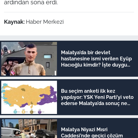
ardından sona erdi.
Kaynak:
Haber Merkezi
Malatya’da bir devlet
hastanesine ismi verilen Eyüp
Hacıoğlu kimdir? İşte duygu
dolu hikayesi
Bu seçim anketi ilk kez
yapılıyor: YSK Yeni Parti’yi veto
ederse Malatya’da sonuç ne
olur?
Malatya Niyazi Mısri
Caddesi’nde geçici çözüm