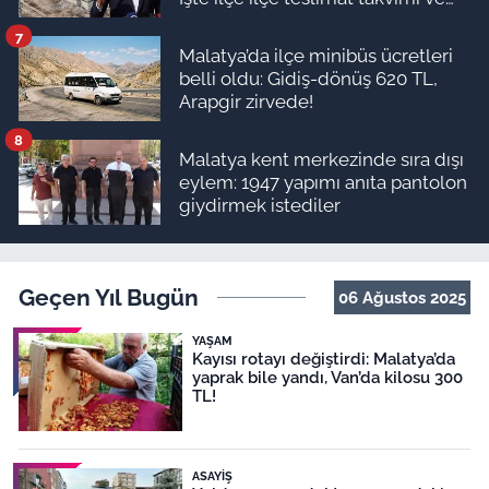
ödeme planı
7
Malatya’da ilçe minibüs ücretleri
belli oldu: Gidiş-dönüş 620 TL,
Arapgir zirvede!
8
Malatya kent merkezinde sıra dışı
eylem: 1947 yapımı anıta pantolon
giydirmek istediler
Geçen Yıl Bugün
06 Ağustos 2025
YAŞAM
Kayısı rotayı değiştirdi: Malatya’da
yaprak bile yandı, Van’da kilosu 300
TL!
ASAYIŞ