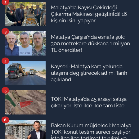
2
Malatya’da Kayısı Çekirdeği
Çıkarma Makinesi geliştirildi! 16
kişinin işini yapıyor
3
Malatya Çarşısı’nda esnafa şok:
300 metrekare dükkana 1 milyon
TL önerdiler!
4
Kayseri-Malatya kara yolunda
ulaşımı değiştirecek adım: Tarih
açıklandı
5
TOKİ Malatya’da 45 arsayı satışa
çıkarıyor: İşte ilçe ilçe tam liste
6
Bakan Kurum müjdeledi: Malatya
TOKİ konut teslim süreci başlıyor!
İşte ilçe ilçe teslimat takvimi ve