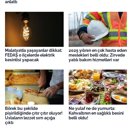
anlattı
Malatya’da yaşayanlar dikkat:
2025 yılının en çok hasta eden
FEDAŞ o ilçelerde elektrik
meslekleri belli oldu: Zirvede
kesintisi yapacak
yatılı bakım hizmetleri var
Börek bu şekilde
Ne yulaf ne de yumurta:
pişirildiğinde çıtır çıtır oluyor!
Kahvaltının en sağlıklı besini
Ustaların lezzet sırrı açığa
belli oldu!
çıktı