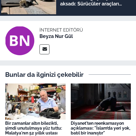
aksadı: Sürücüler araçları
iterek geçiyor!
İNTERNET EDITÖRÜ
Beyza Nur Gül
Bunlar da ilginizi çekebilir
Bir zamanlar altın bilezikti,
Diyanet'ten reenkarnasyon
şimdi unutulmaya yüz tuttu:
açıklaması: "İslam’da yeri yok,
Malatya'nın 52 yıllık ustası
batıl bir inanıştır"