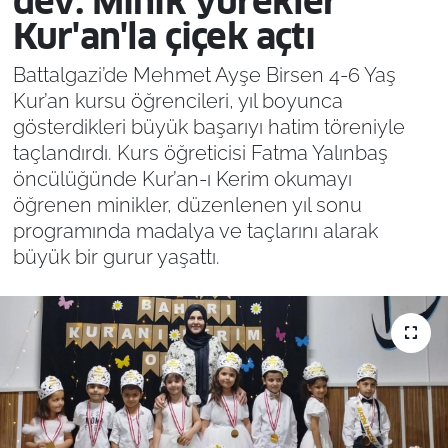
dev: Minik yürekler
Kur'an'la çiçek açtı
Battalgazi’de Mehmet Ayşe Birsen 4-6 Yaş
Kur’an kursu öğrencileri, yıl boyunca
gösterdikleri büyük başarıyı hatim töreniyle
taçlandırdı. Kurs öğreticisi Fatma Yalınbaş
öncülüğünde Kur’an-ı Kerim okumayı
öğrenen minikler, düzenlenen yıl sonu
programında madalya ve taçlarını alarak
büyük bir gurur yaşattı.