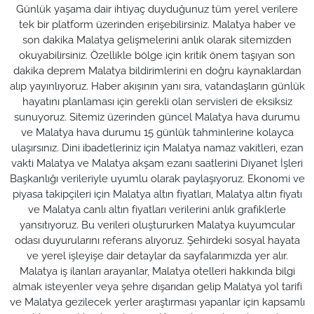
Günlük yaşama dair ihtiyaç duyduğunuz tüm yerel verilere
tek bir platform üzerinden erişebilirsiniz. Malatya haber ve
son dakika Malatya gelişmelerini anlık olarak sitemizden
okuyabilirsiniz. Özellikle bölge için kritik önem taşıyan son
dakika deprem Malatya bildirimlerini en doğru kaynaklardan
alıp yayınlıyoruz. Haber akışının yanı sıra, vatandaşların günlük
hayatını planlaması için gerekli olan servisleri de eksiksiz
sunuyoruz. Sitemiz üzerinden güncel Malatya hava durumu
ve Malatya hava durumu 15 günlük tahminlerine kolayca
ulaşırsınız. Dini ibadetleriniz için Malatya namaz vakitleri, ezan
vakti Malatya ve Malatya akşam ezanı saatlerini Diyanet İşleri
Başkanlığı verileriyle uyumlu olarak paylaşıyoruz. Ekonomi ve
piyasa takipçileri için Malatya altın fiyatları, Malatya altın fiyatı
ve Malatya canlı altın fiyatları verilerini anlık grafiklerle
yansıtıyoruz. Bu verileri oluştururken Malatya kuyumcular
odası duyurularını referans alıyoruz. Şehirdeki sosyal hayata
ve yerel işleyişe dair detaylar da sayfalarımızda yer alır.
Malatya iş ilanları arayanlar, Malatya otelleri hakkında bilgi
almak isteyenler veya şehre dışarıdan gelip Malatya yol tarifi
ve Malatya gezilecek yerler araştırması yapanlar için kapsamlı