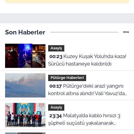
Son Haberler
Asayiş
00:23
Kuzey Kuşak Yolu’nda kaza!
Sürücü hastaneye kaldırıldı
Pütürge Haberleri
00:17
Pütürge'deki arazi yangını
kontrol altına alındı! Vali Yavuz'dan
çağrı
Asayiş
23:34
Malatya’da kablo hırsızı 3
şüpheli suçüstü yakalanarak
tutuklandı