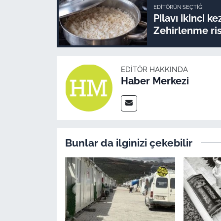
EDITÖRÜN SEÇTIĞI
Pilavı ikinci k
Zehirlenme ris
EDITÖR HAKKINDA
Haber Merkezi
Bunlar da ilginizi çekebilir