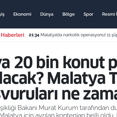
iş
Ekonomi
Dünya
Bölge
Spor
Resmi İ
 Haberleri
21:34
Malatya’da narkotik operasyonu! 11 şüphe
a 20 bin konut p
lacak? Malatya T
aşvuruları ne zam
işikliği Bakanı Murat Kurum tarafından d
atya için ayrılan kontenjan belli oldu. 