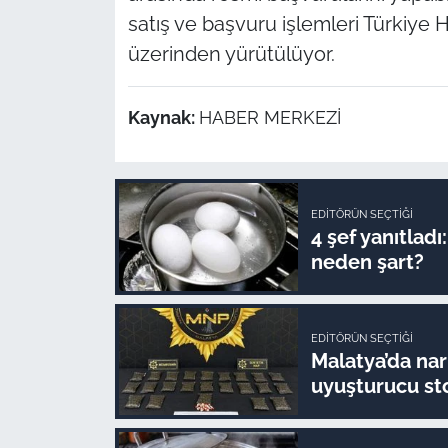
satış ve başvuru işlemleri Türkiye H
üzerinden yürütülüyor.
Kaynak:
HABER MERKEZİ
EDITÖRÜN SEÇTIĞI
4 şef yanıtlad
neden şart?
EDITÖRÜN SEÇTIĞI
Malatya’da nar
uyuşturucu sto