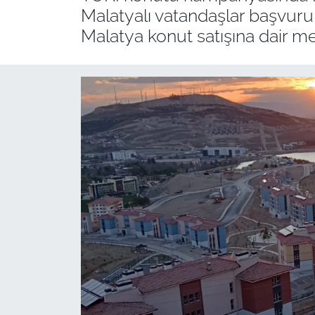
Malatyalı vatandaşlar başvuru ş
Malatya konut satışına dair mera