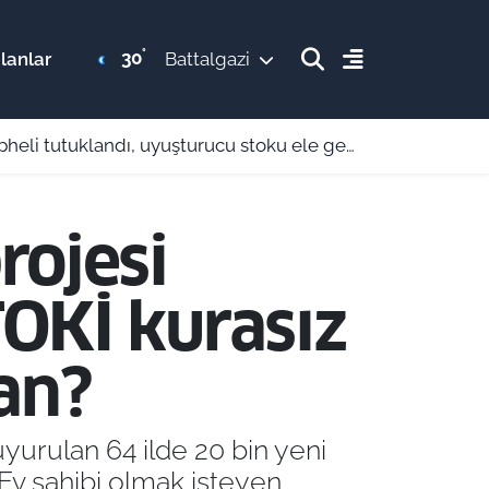
°
30
lanlar
Battalgazi
li tutuklandı, uyuşturucu stoku ele geçirildi
rojesi
OKİ kurasız
an?
uyurulan 64 ilde 20 bin yeni
Ev sahibi olmak isteyen