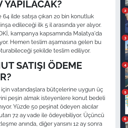
V YAPILACAK?
2
4 ilde satışa çıkan 20 bin konutluk
a edileceği ilk 5 il arasında yer alıyor.
 TOKİ, kampanya kapsamında Malatya'da
3
rıyor. Hemen teslim aşamasına gelen bu
oturabileceği şekilde teslim ediliyor.
UT SATIŞI ÖDEME
4
R?
 için vatandaşlara bütçelerine uygun üç
5
vini peşin almak isteyenlere konut bedeli
ıyor. Yüzde 50 peşinat ödeyen alıcılar
utarı 72 ay vade ile ödeyebiliyor. Üçüncü
6
zleşme anında, diğer yarısını 12 ay sonra