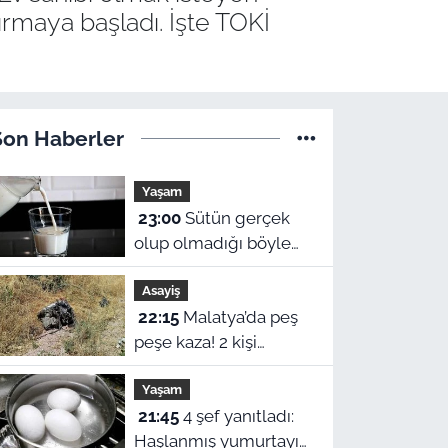
tırmaya başladı. İşte TOKİ
Son Haberler
Yaşam
23:00
Sütün gerçek
olup olmadığı böyle
anlaşılıyor! İşte o
Asayiş
yöntem
22:15
Malatya’da peş
peşe kaza! 2 kişi
yaralandı, birinin
Yaşam
durumu ağır
21:45
4 şef yanıtladı:
Haşlanmış yumurtayı