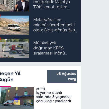
müjdeledi: Malatya
TOKİ konut teslim
süreci başlıyor! İşte
ilçe ilçe teslimat
Malatya’da ilçe
takvimi ve ödeme
minibüs ücretleri belli
planı
oldu: Gidiş-dönüş 620
TL, Arapgir zirvede!
Mülakat yok,
doğrudan KPSS
sıralaması! İnönü
Üniversitesi 131
personel alım ilanı
yayımlandı
Geçen Yıl
08 Ağustos
Bugün
2025
ASAYIŞ
İş yerine silahlı
saldırıda 8 yaşındaki
çocuk ağır yaralandı