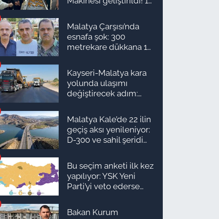
Makinesi geliştirildi! 16
kişinin işini yapıyor
Malatya Çarşısı’nda
esnafa şok: 300
metrekare dükkana 1
milyon TL önerdiler!
Kayseri-Malatya kara
yolunda ulaşımı
değiştirecek adım:
Tarih açıklandı
Malatya Kale’de 22 ilin
geçiş aksı yenileniyor:
D-300 ve sahil şeridi
için düğmeye basıldı!
Bu seçim anketi ilk kez
yapılıyor: YSK Yeni
Parti’yi veto ederse
Malatya’da sonuç ne
olur?
Bakan Kurum