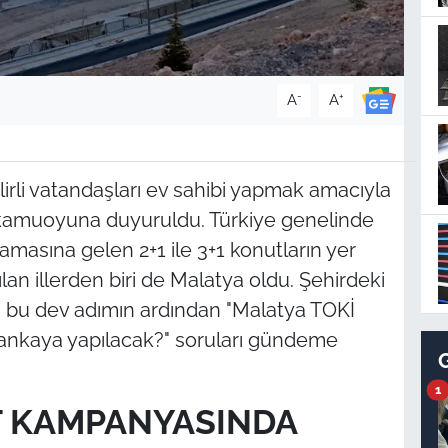
-
+
A
A
lirli vatandaşları ev sahibi yapmak amacıyla
i kamuoyuna duyuruldu. Türkiye genelinde
masına gelen 2+1 ile 3+1 konutların yer
an illerden biri de Malatya oldu. Şehirdeki
en bu dev adımın ardından "Malatya TOKİ
bankaya yapılacak?" soruları gündeme
1
T KAMPANYASINDA