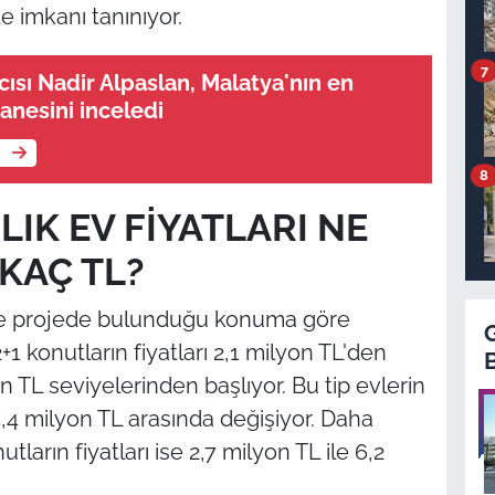
 imkanı tanınıyor.
7
ısı Nadir Alpaslan, Malatya'nın en
nesini inceledi
e
8
LIK EV FİYATLARI NE
KAÇ TL?
 ve projede bulunduğu konuma göre
+1 konutların fiyatları 2,1 milyon TL'den
bin TL seviyelerinden başlıyor. Bu tip evlerin
 5,4 milyon TL arasında değişiyor. Daha
ların fiyatları ise 2,7 milyon TL ile 6,2