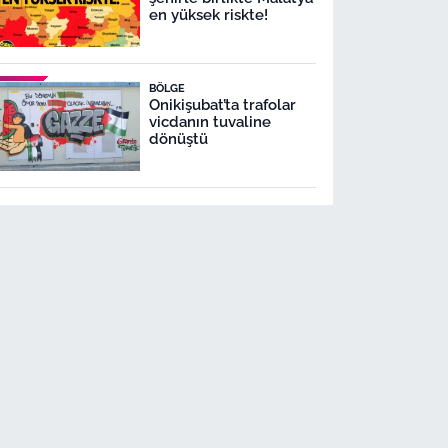
en yüksek riskte!
BÖLGE
Onikişubat’ta trafolar
vicdanın tuvaline
dönüştü