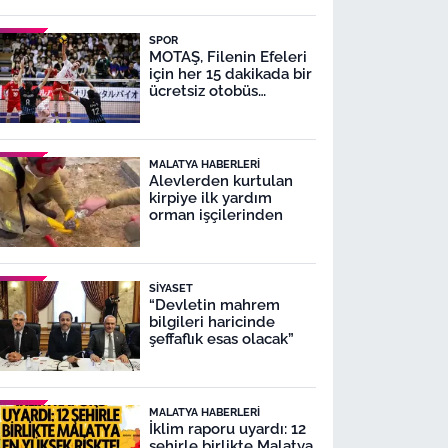
SPOR
MOTAŞ, Filenin Efeleri
için her 15 dakikada bir
ücretsiz otobüs
seferleri yapacak
MALATYA HABERLERI
Alevlerden kurtulan
kirpiye ilk yardım
orman işçilerinden
SIYASET
“Devletin mahrem
bilgileri haricinde
şeffaflık esas olacak”
MALATYA HABERLERI
İklim raporu uyardı: 12
şehirle birlikte Malatya