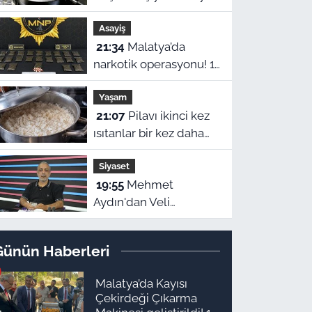
buzlu suya almak
Asayiş
neden şart?
21:34
Malatya’da
narkotik operasyonu! 11
şüpheli tutuklandı,
Yaşam
uyuşturucu stoku ele
21:07
Pilavı ikinci kez
geçirildi
ısıtanlar bir kez daha
düşünün! Zehirlenme
Siyaset
riski var
19:55
Mehmet
Aydın'dan Veli
Ağbaba'ya sert
eleştiriler: "Kimse
Günün Haberleri
hukukun üzerinde
değil"
Malatya’da Kayısı
Çekirdeği Çıkarma