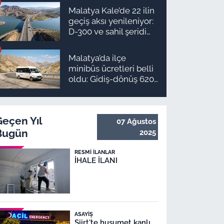
ilçe ilçe teslimat
Malatya Kale’de 22 ilin
takvimi ve ödeme
geçiş aksı yenileniyor:
planı
D-300 ve sahil şeridi
için düğmeye basıldı!
Malatya’da ilçe
minibüs ücretleri belli
oldu: Gidiş-dönüş 620
TL, Arapgir zirvede!
Geçen Yıl
07 Ağustos
Bugün
2025
RESMI İLANLAR
İHALE İLANI
ASAYIŞ
Siirt'te husumet kanlı