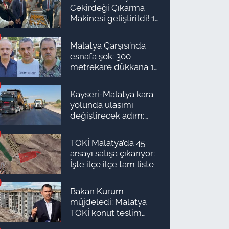
Çekirdeği Çıkarma
Makinesi geliştirildi! 16
kişinin işini yapıyor
Malatya Çarşısı’nda
esnafa şok: 300
metrekare dükkana 1
milyon TL önerdiler!
Kayseri-Malatya kara
yolunda ulaşımı
değiştirecek adım:
Tarih açıklandı
TOKİ Malatya’da 45
arsayı satışa çıkarıyor:
İşte ilçe ilçe tam liste
Bakan Kurum
müjdeledi: Malatya
TOKİ konut teslim
süreci başlıyor! İşte