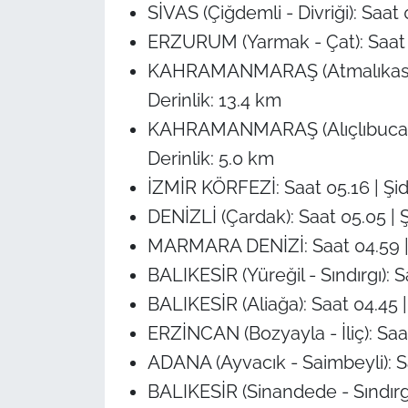
SİVAS (Çiğdemli - Divriği): Saat 0
ERZURUM (Yarmak - Çat): Saat 05.
KAHRAMANMARAŞ (Atmalıkasanlı -
Derinlik: 13.4 km
KAHRAMANMARAŞ (Alıçlıbucak - G
Derinlik: 5.0 km
İZMİR KÖRFEZİ: Saat 05.16 | Şidd
DENİZLİ (Çardak): Saat 05.05 | Şi
MARMARA DENİZİ: Saat 04.59 | Şi
BALIKESİR (Yüreğil - Sındırgı): Sa
BALIKESİR (Aliağa): Saat 04.45 | 
ERZİNCAN (Bozyayla - İliç): Saat 
ADANA (Ayvacık - Saimbeyli): Saa
BALIKESİR (Sinandede - Sındırgı):