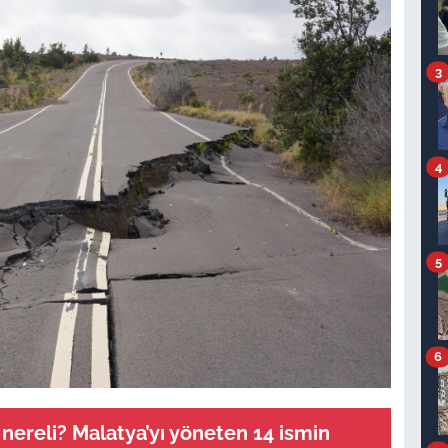
3
4
5
6
nereli? Malatya’yı yöneten 14 ismin