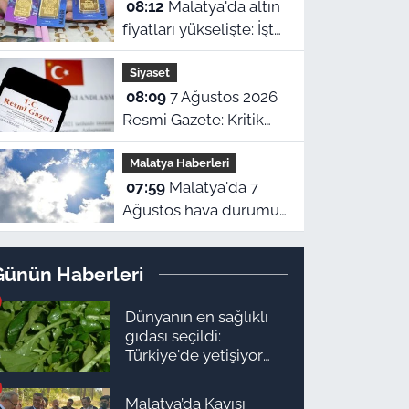
08:12
Malatya'da altın
fiyatları yükselişte: İşte
7 Ağustos güncel
Siyaset
piyasa ekranı!
08:09
7 Ağustos 2026
Resmi Gazete: Kritik
kararlar ve yeni
Malatya Haberleri
yönetmelikler
07:59
Malatya'da 7
yürürlükte
Ağustos hava durumu:
Kavurucu sıcaklar
devam ediyor!
Günün Haberleri
Dünyanın en sağlıklı
gıdası seçildi:
Türkiye'de yetişiyor
ama kimse yüzüne
bakmıyor
Malatya’da Kayısı