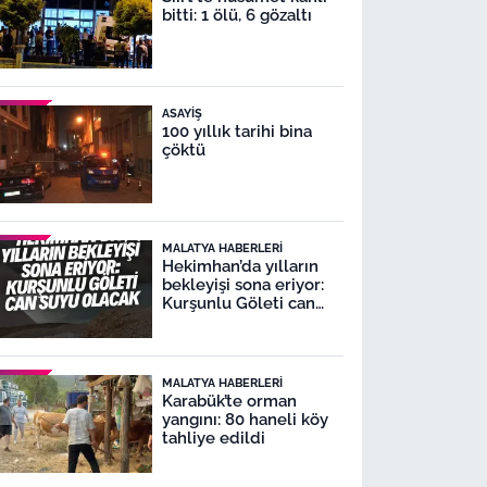
bitti: 1 ölü, 6 gözaltı
ASAYIŞ
100 yıllık tarihi bina
çöktü
MALATYA HABERLERI
Hekimhan’da yılların
bekleyişi sona eriyor:
Kurşunlu Göleti can
suyu olacak
MALATYA HABERLERI
Karabük’te orman
yangını: 80 haneli köy
tahliye edildi