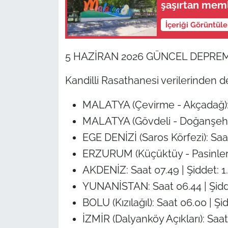
şaşırtan meml
İçeriği Görüntül
5 HAZİRAN 2026 GÜNCEL DEPREM
Kandilli Rasathanesi verilerinden d
MALATYA (Çevirme - Akçadağ): Sa
MALATYA (Gövdeli - Doğanşehir): 
EGE DENİZİ (Saros Körfezi): Saat 
ERZURUM (Küçüktüy - Pasinler): S
AKDENİZ: Saat 07.49 | Şiddet: 1.4
YUNANİSTAN: Saat 06.44 | Şiddet
BOLU (Kızılağıl): Saat 06.00 | Şid
İZMİR (Dalyanköy Açıkları): Saat 