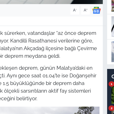
-
+
A
A
lik sürerken, vatandaşlar “az önce deprem
ıyor. Kandilli Rasathanesi verilerine göre,
alatya’nın Akçadağ ilçesine bağlı Çevirme
bir deprem meydana geldi.
rçekleşen deprem, günün Malatya’daki en
çti. Aynı gece saat 01.04’te ise Doğanşehir
nde 1.5 büyüklüğünde bir deprem daha
1
lçekli sarsıntıların aktif fay sistemleri
ğini belirtiyor.
2