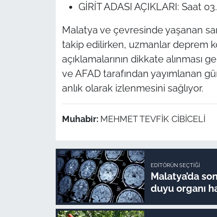
GİRİT ADASI AÇIKLARI: Saat 03.09
Malatya ve çevresinde yaşanan sars
takip edilirken, uzmanlar deprem 
açıklamalarının dikkate alınması ge
ve AFAD tarafından yayımlanan günce
anlık olarak izlenmesini sağlıyor.
Muhabir:
MEHMET TEVFİK CİBİCELİ
EDITÖRÜN SEÇTIĞI
Malatya’da son 
duyu organı ha