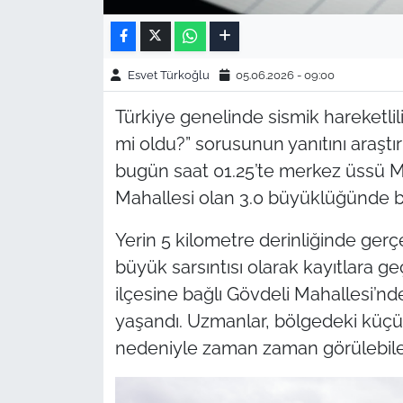
Esvet Türkoğlu
05.06.2026 - 09:00
Türkiye genelinde sismik hareketli
mi oldu?” sorusunun yanıtını araştır
bugün saat 01.25’te merkez üssü M
Mahallesi olan 3.0 büyüklüğünde 
Yerin 5 kilometre derinliğinde ge
büyük sarsıntısı olarak kayıtlara ge
ilçesine bağlı Gövdeli Mahallesi’
yaşandı. Uzmanlar, bölgedeki küçük ö
nedeniyle zaman zaman görülebilece