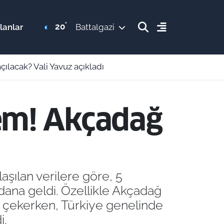
°
20
lanlar
Battalgazi
ılacak? Vali Yavuz açıkladı
rem! Akçadağ
aşılan verilere göre, 5
ana geldi. Özellikle Akçadağ
ni çekerken, Türkiye genelinde
i.