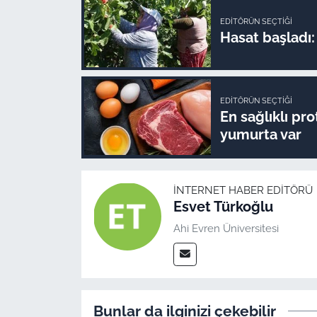
EDITÖRÜN SEÇTIĞI
Hasat başladı: 
EDITÖRÜN SEÇTIĞI
En sağlıklı pr
yumurta var
İNTERNET HABER EDITÖRÜ
Esvet Türkoğlu
Ahi Evren Üniversitesi
Bunlar da ilginizi çekebilir