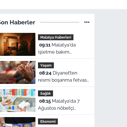
Son Haberler
Malatya Haberleri
09:11
Malatya'da
işletme bakım
çalışmaları
Yaşam
kapsamında bir çok
08:24
Diyanet’ten
ilçede planlı elektrik
resmi boşanma fetvası
kesintileri
ve Malatya namaz
uygulanacak.
Sağlık
vakitleri
Kesintilerin yap
08:15
Malatya'da 7
Ağustos nöbetçi
eczaneler belli oldu!
Ekonomi