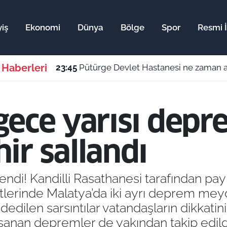
iş
Ekonomi
Dünya
Bölge
Spor
Resmi İ
 Haberleri
23:45
Pütürge Devlet Hastanesi ne zaman aç
gece yarısı dep
ir sallandı
ndi! Kandilli Rasathanesi tarafından payl
erinde Malatya’da iki ayrı deprem meyd
edilen sarsıntılar vatandaşların dikkati
şanan depremler de yakından takip edild