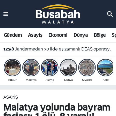
Gündem
Malatya Nöbetçi Eczaneler
Asayiş
Malatya Hava Durumu
Gündem
Asayiş
Ekonomi
Dünya
Bölge
S
Ekonomi
Malatya Namaz Vakitleri
12:58
Jandarmadan 30 ilde eş zamanlı DEAŞ operasyonu: 104 şüpheli yakalandı!
Dünya
Malatya Trafik Yoğunluk Haritası
Bölge
Süper Lig Puan Durumu ve Fikstür
Kültür
Malatya
Asayiş
Dünya
Siyaset
Kale
Spor
Tüm Manşetler
ASAYIŞ
Resmi İlanlar
Son Dakika Haberleri
Malatya yolunda bayram
Haber Arşivi