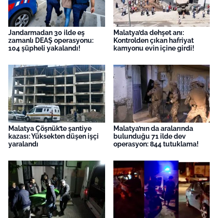
Jandarmadan 30 ilde eş
Malatya’da dehşet anı:
zamanlı DEAŞ operasyonu:
Kontrolden çıkan hafriyat
104 şüpheli yakalandı!
kamyonu evin içine girdi!
Malatya Çöşnük’te şantiye
Malatya’nın da aralarında
kazası: Yüksekten düşen işçi
bulunduğu 71 ilde dev
yaralandı
operasyon: 844 tutuklama!