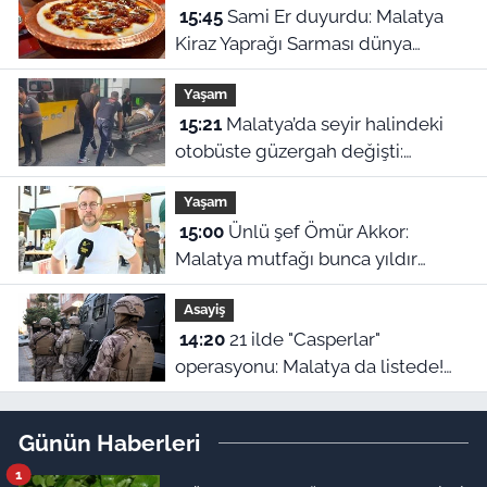
15:45
Sami Er duyurdu: Malatya
Kiraz Yaprağı Sarması dünya
birincisi oldu
Yaşam
15:21
Malatya’da seyir halindeki
otobüste güzergah değişti:
Fenalaşan yolcu acile yetiştirildi
Yaşam
15:00
Ünlü şef Ömür Akkor:
Malatya mutfağı bunca yıldır
kendini gizlemiş
Asayiş
14:20
21 ilde "Casperlar"
operasyonu: Malatya da listede!
151 kişiye dava açıldı
Günün Haberleri
1