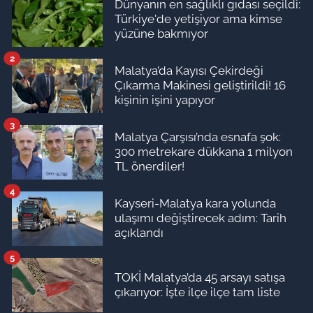
Dünyanın en sağlıklı gıdası seçildi:
Türkiye'de yetişiyor ama kimse
yüzüne bakmıyor
2
Malatya’da Kayısı Çekirdeği
Çıkarma Makinesi geliştirildi! 16
kişinin işini yapıyor
3
Malatya Çarşısı’nda esnafa şok:
300 metrekare dükkana 1 milyon
TL önerdiler!
4
Kayseri-Malatya kara yolunda
ulaşımı değiştirecek adım: Tarih
açıklandı
5
TOKİ Malatya’da 45 arsayı satışa
çıkarıyor: İşte ilçe ilçe tam liste