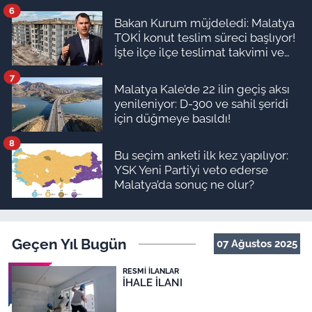
6
Bakan Kurum müjdeledi: Malatya
TOKİ konut teslim süreci başlıyor!
İşte ilçe ilçe teslimat takvimi ve
ödeme planı
7
Malatya Kale’de 22 ilin geçiş aksı
yenileniyor: D-300 ve sahil şeridi
için düğmeye basıldı!
8
Bu seçim anketi ilk kez yapılıyor:
YSK Yeni Parti’yi veto ederse
Malatya’da sonuç ne olur?
Geçen Yıl Bugün
07 Ağustos 2025
RESMI İLANLAR
İHALE İLANI