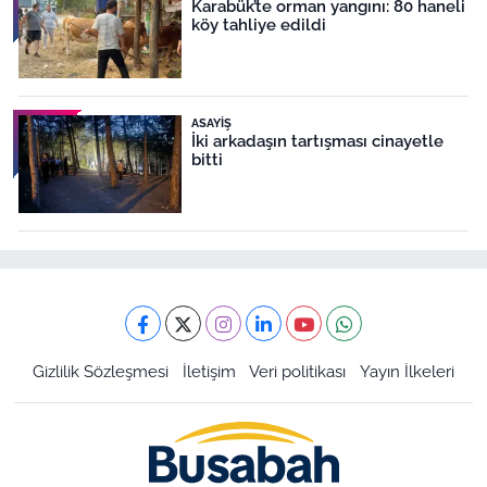
Karabük’te orman yangını: 80 haneli
köy tahliye edildi
ASAYIŞ
İki arkadaşın tartışması cinayetle
bitti
Gizlilik Sözleşmesi
İletişim
Veri politikası
Yayın İlkeleri