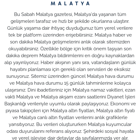
Bu Sabah Malatya gazetesi, Malatya'da yaşanan tüm
gelişmeleri tarafsız ve hızlı bir şekilde okurlarına ulaştırır.
Günlük yaşama dair ihtiyaç duyduğunuz tüm yerel verilere
tek bir platform üzerinden erişebilirsiniz. Malatya haber ve
son dakika Malatya gelişmelerini anlık olarak sitemizden
okuyabilirsiniz. Özellikle bölge için kritik önem taşıyan son
dakika deprem Malatya bildirimlerini en doğru kaynaklardan
alıp yayınlıyoruz. Haber akışının yanı sıra, vatandaşların günlük
hayatını planlaması için gerekli olan servisleri de eksiksiz
sunuyoruz. Sitemiz üzerinden güncel Malatya hava durumu
ve Malatya hava durumu 15 günlük tahminlerine kolayca
ulaşırsınız. Dini ibadetleriniz için Malatya namaz vakitleri, ezan
vakti Malatya ve Malatya akşam ezanı saatlerini Diyanet İşleri
Başkanlığı verileriyle uyumlu olarak paylaşıyoruz. Ekonomi ve
piyasa takipçileri için Malatya altın fiyatları, Malatya altın fiyatı
ve Malatya canlı altın fiyatları verilerini anlık grafiklerle
yansıtıyoruz. Bu verileri oluştururken Malatya kuyumcular
odası duyurularını referans alıyoruz. Şehirdeki sosyal hayata
ve yerel işleyişe dair detaylar da sayfalarımızda yer alır.