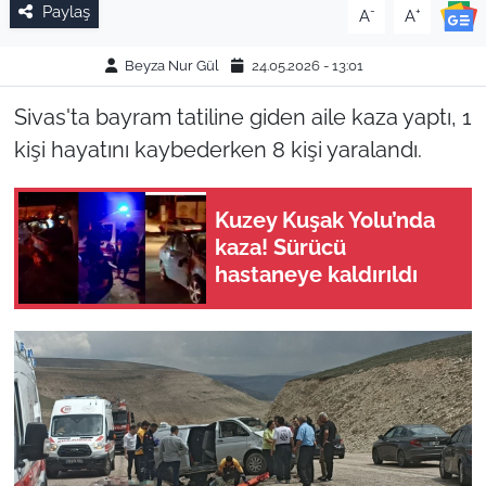
Paylaş
-
+
A
A
Beyza Nur Gül
24.05.2026 - 13:01
Sivas'ta bayram tatiline giden aile kaza yaptı, 1
kişi hayatını kaybederken 8 kişi yaralandı.
Kuzey Kuşak Yolu’nda
kaza! Sürücü
hastaneye kaldırıldı