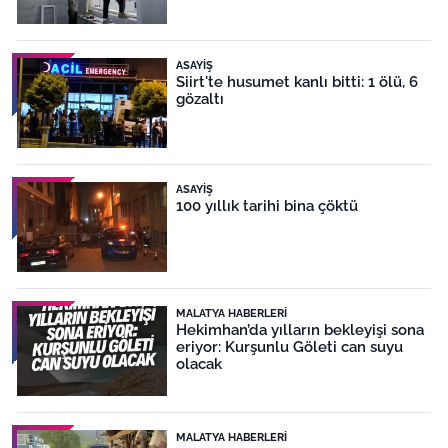
ASAYIŞ
Siirt'te husumet kanlı bitti: 1 ölü, 6
gözaltı
ASAYIŞ
100 yıllık tarihi bina çöktü
MALATYA HABERLERI
Hekimhan’da yılların bekleyişi sona
eriyor: Kurşunlu Göleti can suyu
olacak
MALATYA HABERLERI