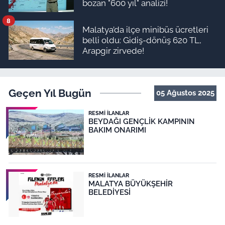
bozan "600 yıl" analizi!
8
Malatya’da ilçe minibüs ücretleri
belli oldu: Gidiş-dönüş 620 TL,
Arapgir zirvede!
Geçen Yıl Bugün
05 Ağustos 2025
RESMI İLANLAR
BEYDAĞI GENÇLİK KAMPININ
BAKIM ONARIMI
RESMI İLANLAR
MALATYA BÜYÜKŞEHİR
BELEDİYESİ