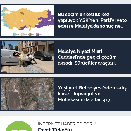
Bu seçim anketi ilk kez
yapılıyor: YSK Yeni Parti’yi veto
ederse Malatya’da sonuç ne
olur?
Malatya Niyazi Mısri
Caddesi’nde geçici çözüm
aksadı: Sürücüler araçları
iterek geçiyor!
Yeşilyurt Belediyesi’nden satış
kararı: Topsöğüt ve
Mollakasım’da 2 bin 417
metrekare ihaleye çıkıyor!
İNTERNET HABER EDITÖRÜ
Esvet Türkoğlu