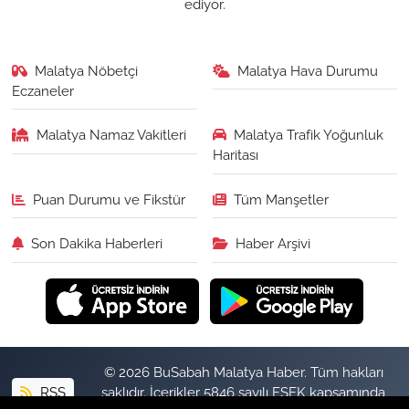
ediyor.
Malatya Nöbetçi
Malatya Hava Durumu
Eczaneler
Malatya Namaz Vakitleri
Malatya Trafik Yoğunluk
Haritası
Puan Durumu ve Fikstür
Tüm Manşetler
Son Dakika Haberleri
Haber Arşivi
© 2026 BuSabah Malatya Haber. Tüm hakları
RSS
saklıdır. İçerikler 5846 sayılı FSEK kapsamında