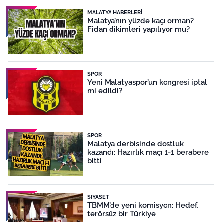
MALATYA HABERLERI
Malatya’nın yüzde kaçı orman?
Fidan dikimleri yapılıyor mu?
SPOR
Yeni Malatyaspor’un kongresi iptal
mi edildi?
SPOR
Malatya derbisinde dostluk
kazandı: Hazırlık maçı 1-1 berabere
bitti
SIYASET
TBMM’de yeni komisyon: Hedef,
terörsüz bir Türkiye