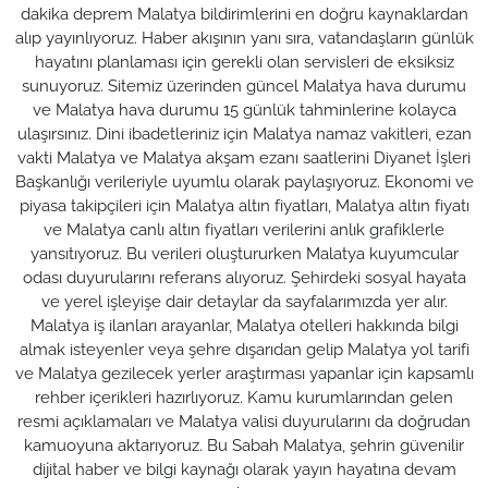
dakika deprem Malatya bildirimlerini en doğru kaynaklardan
alıp yayınlıyoruz. Haber akışının yanı sıra, vatandaşların günlük
hayatını planlaması için gerekli olan servisleri de eksiksiz
sunuyoruz. Sitemiz üzerinden güncel Malatya hava durumu
ve Malatya hava durumu 15 günlük tahminlerine kolayca
ulaşırsınız. Dini ibadetleriniz için Malatya namaz vakitleri, ezan
vakti Malatya ve Malatya akşam ezanı saatlerini Diyanet İşleri
Başkanlığı verileriyle uyumlu olarak paylaşıyoruz. Ekonomi ve
piyasa takipçileri için Malatya altın fiyatları, Malatya altın fiyatı
ve Malatya canlı altın fiyatları verilerini anlık grafiklerle
yansıtıyoruz. Bu verileri oluştururken Malatya kuyumcular
odası duyurularını referans alıyoruz. Şehirdeki sosyal hayata
ve yerel işleyişe dair detaylar da sayfalarımızda yer alır.
Malatya iş ilanları arayanlar, Malatya otelleri hakkında bilgi
almak isteyenler veya şehre dışarıdan gelip Malatya yol tarifi
ve Malatya gezilecek yerler araştırması yapanlar için kapsamlı
rehber içerikleri hazırlıyoruz. Kamu kurumlarından gelen
resmi açıklamaları ve Malatya valisi duyurularını da doğrudan
kamuoyuna aktarıyoruz. Bu Sabah Malatya, şehrin güvenilir
dijital haber ve bilgi kaynağı olarak yayın hayatına devam