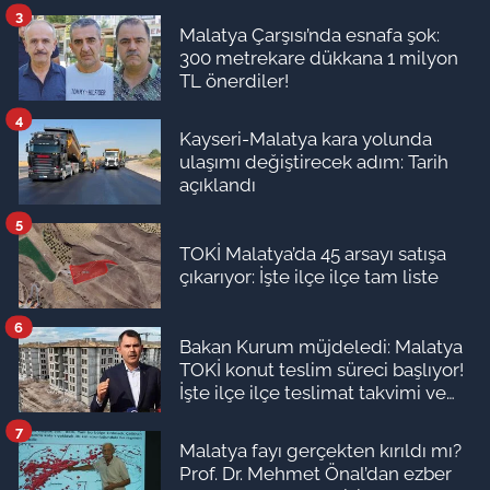
3
Malatya Çarşısı’nda esnafa şok:
300 metrekare dükkana 1 milyon
TL önerdiler!
4
Kayseri-Malatya kara yolunda
ulaşımı değiştirecek adım: Tarih
açıklandı
5
TOKİ Malatya’da 45 arsayı satışa
çıkarıyor: İşte ilçe ilçe tam liste
6
Bakan Kurum müjdeledi: Malatya
TOKİ konut teslim süreci başlıyor!
İşte ilçe ilçe teslimat takvimi ve
ödeme planı
7
Malatya fayı gerçekten kırıldı mı?
Prof. Dr. Mehmet Önal’dan ezber