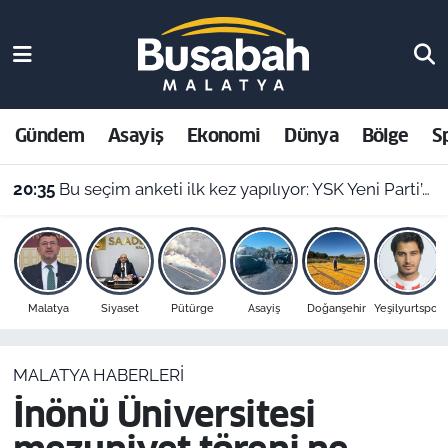
Gündem
Malatya Nöbetçi Eczaneler
Asayiş
Malatya Hava Durumu
Gündem
Asayiş
Ekonomi
Dünya
Bölge
S
Ekonomi
Malatya Namaz Vakitleri
20:35
Bu seçim anketi ilk kez yapılıyor: YSK Yeni Parti’yi veto ederse Malatya’da sonuç ne olur?
Dünya
Malatya Trafik Yoğunluk Haritası
Bölge
Süper Lig Puan Durumu ve Fikstür
Malatya
Siyaset
Pütürge
Asayiş
Doğanşehir
Yeşilyurtspor
Spor
Tüm Manşetler
MALATYA HABERLERI
Resmi İlanlar
Son Dakika Haberleri
İnönü Üniversitesi
Haber Arşivi