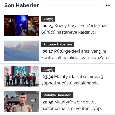
Son Haberler
Asayiş
00:23
Kuzey Kuşak Yolu’nda kaza!
Sürücü hastaneye kaldırıldı
Pütürge Haberleri
00:17
Pütürge'deki arazi yangını
kontrol altına alındı! Vali Yavuz'dan
çağrı
Asayiş
23:34
Malatya’da kablo hırsızı 3
şüpheli suçüstü yakalanarak
tutuklandı
Malatya Haberleri
22:52
Malatya’da bir devlet
hastanesine ismi verilen Eyüp
Hacıoğlu kimdir? İşte duygu dolu