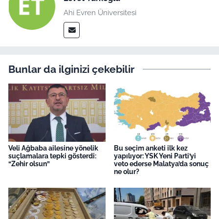
Ahi Evren Üniversitesi
Bunlar da ilginizi çekebilir
Veli Ağbaba ailesine yönelik
Bu seçim anketi ilk kez
suçlamalara tepki gösterdi:
yapılıyor: YSK Yeni Parti’yi
“Zehir olsun”
veto ederse Malatya’da sonuç
ne olur?