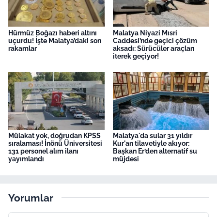
Hürmüz Boğazı haberi altını
Malatya Niyazi Mısri
uçurdu! İşte Malatya’daki son
Caddesi’nde geçici çözüm
rakamlar
aksadı: Sürücüler araçları
iterek geçiyor!
Mülakat yok, doğrudan KPSS
Malatya'da sular 31 yıldır
sıralaması! İnönü Üniversitesi
Kur'an tilavetiyle akıyor:
131 personel alım ilanı
Başkan Er’den alternatif su
yayımlandı
müjdesi
Yorumlar