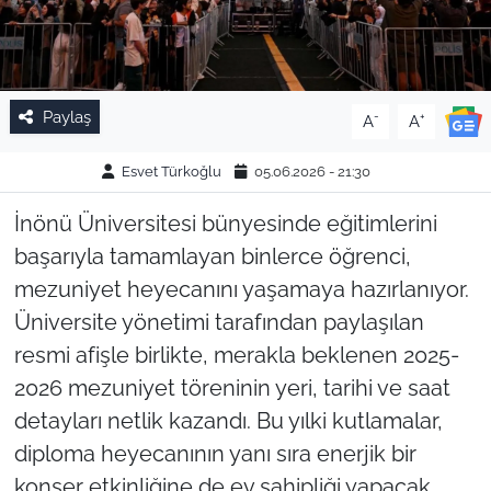
Paylaş
-
+
A
A
Esvet Türkoğlu
05.06.2026 - 21:30
İnönü Üniversitesi bünyesinde eğitimlerini
başarıyla tamamlayan binlerce öğrenci,
mezuniyet heyecanını yaşamaya hazırlanıyor.
Üniversite yönetimi tarafından paylaşılan
resmi afişle birlikte, merakla beklenen 2025-
2026 mezuniyet töreninin yeri, tarihi ve saat
detayları netlik kazandı. Bu yılki kutlamalar,
diploma heyecanının yanı sıra enerjik bir
konser etkinliğine de ev sahipliği yapacak.