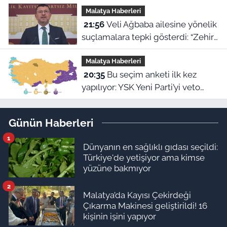
Malatya Haberleri
hikayesi
21:56
Veli Ağbaba ailesine yönelik
suçlamalara tepki gösterdi: “Zehir
olsun”
Malatya Haberleri
20:35
Bu seçim anketi ilk kez
yapılıyor: YSK Yeni Parti’yi veto
ederse Malatya’da sonuç ne olur?
Günün Haberleri
1
Dünyanın en sağlıklı gıdası seçildi:
Türkiye'de yetişiyor ama kimse
yüzüne bakmıyor
2
Malatya’da Kayısı Çekirdeği
Çıkarma Makinesi geliştirildi! 16
kişinin işini yapıyor