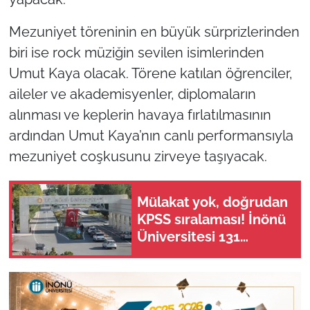
Mezuniyet töreninin en büyük sürprizlerinden
biri ise rock müziğin sevilen isimlerinden
Umut Kaya olacak. Törene katılan öğrenciler,
aileler ve akademisyenler, diplomaların
alınması ve keplerin havaya fırlatılmasının
ardından Umut Kaya’nın canlı performansıyla
mezuniyet coşkusunu zirveye taşıyacak.
Mülakat yok, doğrudan
KPSS sıralaması! İnönü
Üniversitesi 131
personel alım ilanı
yayımlandı