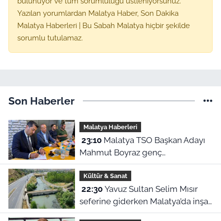
bulunuyor ve tüm sorumluluğu üstleniyorsunuz.
Yazılan yorumlardan Malatya Haber, Son Dakika
Malatya Haberleri | Bu Sabah Malatya hiçbir şekilde
sorumlu tutulamaz.
Son Haberler
Malatya Haberleri
23:10
Malatya TSO Başkan Adayı
Mahmut Boyraz genç
girişimcilerle buluştu
Kültür & Sanat
22:30
Yavuz Sultan Selim Mısır
seferine giderken Malatya’da inşa
edildi: Peki, buranın ismi neden