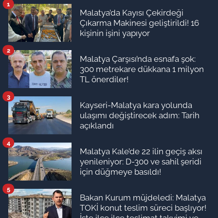
1
Malatya’da Kayısı Çekirdeği
Çıkarma Makinesi geliştirildi! 16
kişinin işini yapıyor
2
Malatya Çarşısı’nda esnafa şok:
300 metrekare dükkana 1 milyon
TL önerdiler!
3
Kayseri-Malatya kara yolunda
ulaşımı değiştirecek adım: Tarih
açıklandı
4
Malatya Kale’de 22 ilin geçiş aksı
yenileniyor: D-300 ve sahil şeridi
için düğmeye basıldı!
5
Bakan Kurum müjdeledi: Malatya
TOKİ konut teslim süreci başlıyor!
İşte ilçe ilçe teslimat takvimi ve