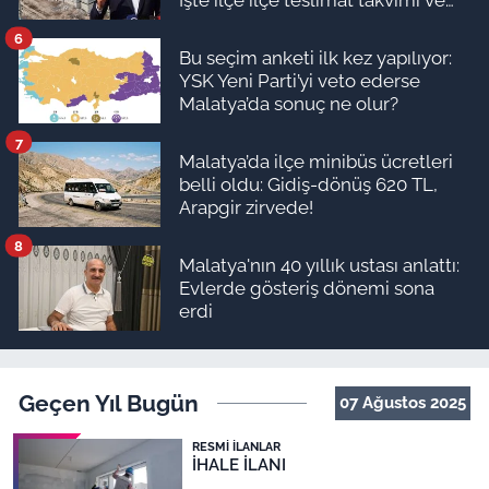
ödeme planı
6
Bu seçim anketi ilk kez yapılıyor:
YSK Yeni Parti’yi veto ederse
Malatya’da sonuç ne olur?
7
Malatya’da ilçe minibüs ücretleri
belli oldu: Gidiş-dönüş 620 TL,
Arapgir zirvede!
8
Malatya'nın 40 yıllık ustası anlattı:
Evlerde gösteriş dönemi sona
erdi
Geçen Yıl Bugün
07 Ağustos 2025
RESMI İLANLAR
İHALE İLANI