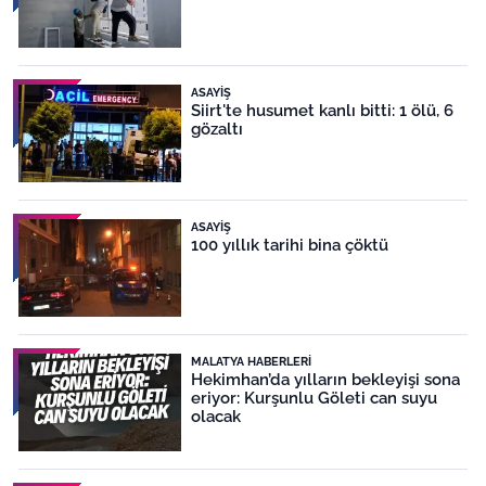
ASAYIŞ
Siirt'te husumet kanlı bitti: 1 ölü, 6
gözaltı
ASAYIŞ
100 yıllık tarihi bina çöktü
MALATYA HABERLERI
Hekimhan’da yılların bekleyişi sona
eriyor: Kurşunlu Göleti can suyu
olacak