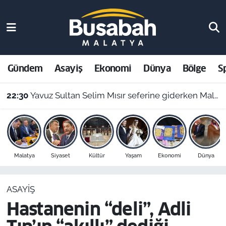
Gündem
Malatya Nöbetçi Eczaneler
Asayiş
Malatya Hava Durumu
Gündem
Asayiş
Ekonomi
Dünya
Bölge
S
Ekonomi
Malatya Namaz Vakitleri
22:30
Yavuz Sultan Selim Mısır seferine giderken Malatya’da inşa edildi: Peki, buranın ismi neden “Nadir?”
Dünya
Malatya Trafik Yoğunluk Haritası
Bölge
Süper Lig Puan Durumu ve Fikstür
Malatya
Siyaset
Kültür
Yaşam
Ekonomi
Dünya
Spor
Tüm Manşetler
ASAYIŞ
Resmi İlanlar
Son Dakika Haberleri
Hastanenin “deli”, Adli
Haber Arşivi