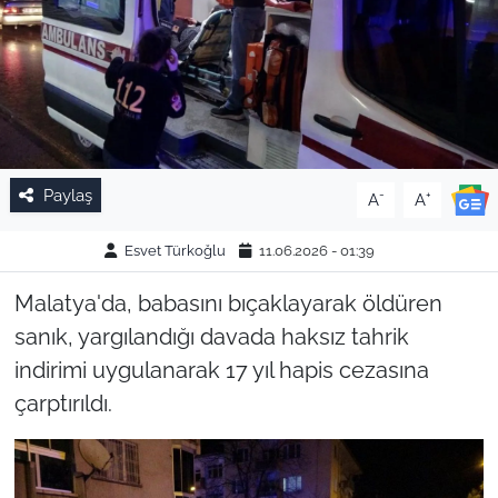
Paylaş
-
+
A
A
Esvet Türkoğlu
11.06.2026 - 01:39
Malatya'da, babasını bıçaklayarak öldüren
sanık, yargılandığı davada haksız tahrik
indirimi uygulanarak 17 yıl hapis cezasına
çarptırıldı.