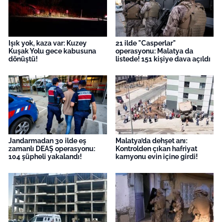
Işık yok, kaza var: Kuzey
21 ilde "Casperlar"
Kuşak Yolu gece kabusuna
operasyonu: Malatya da
dönüştü!
listede! 151 kişiye dava açıldı
Jandarmadan 30 ilde eş
Malatya’da dehşet anı:
zamanlı DEAŞ operasyonu:
Kontrolden çıkan hafriyat
104 şüpheli yakalandı!
kamyonu evin içine girdi!