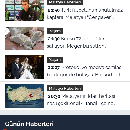
Malatya Haberleri
“Nadir?”
21:50
Türk futbolunun unutulmaz
kaptanı: Malatyalı “Cengaver”
Bülent Korkmaz’ın ilham veren
Yaşam
hikayesi
21:30
Kilosu 72 bin TL'den
satılıyor! Meğer bu sütten
yapılıyormuş
Yaşam
21:07
Protokol ve medya camiası
bu düğünde buluştu: Bozkurtoğlu
ailesinin mutlu günü
Malatya Haberleri
20:30
Malatya’nın idari haritası
nasıl şekillendi? Hangi ilçe ne
zaman ilçe oldu?
Günün Haberleri