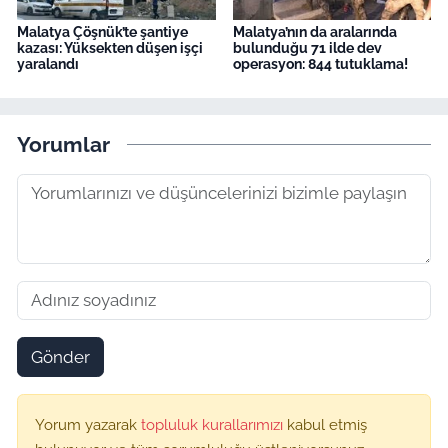
Malatya Çöşnük’te şantiye
Malatya’nın da aralarında
kazası: Yüksekten düşen işçi
bulunduğu 71 ilde dev
yaralandı
operasyon: 844 tutuklama!
Yorumlar
Gönder
Yorum yazarak
topluluk kurallarımızı
kabul etmiş