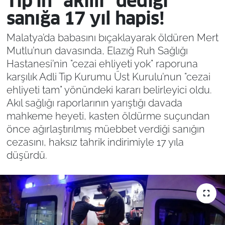
Tıp’ın “akıllı” dediği
sanığa 17 yıl hapis!
Malatya’da babasını bıçaklayarak öldüren Mert
Mutlu’nun davasında, Elazığ Ruh Sağlığı
Hastanesi’nin "cezai ehliyeti yok" raporuna
karşılık Adli Tıp Kurumu Üst Kurulu’nun "cezai
ehliyeti tam" yönündeki kararı belirleyici oldu.
Akıl sağlığı raporlarının yarıştığı davada
mahkeme heyeti, kasten öldürme suçundan
önce ağırlaştırılmış müebbet verdiği sanığın
cezasını, haksız tahrik indirimiyle 17 yıla
düşürdü.