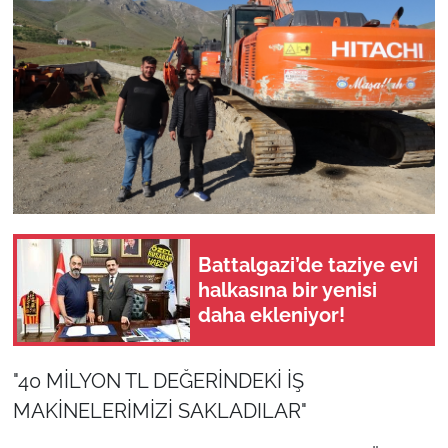
Battalgazi’de taziye evi
halkasına bir yenisi
daha ekleniyor!
"40 MİLYON TL DEĞERİNDEKİ İŞ
MAKİNELERİMİZİ SAKLADILAR"