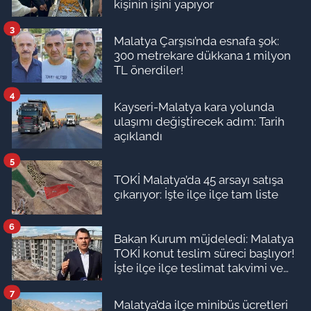
kişinin işini yapıyor
3
Malatya Çarşısı’nda esnafa şok:
300 metrekare dükkana 1 milyon
TL önerdiler!
4
Kayseri-Malatya kara yolunda
ulaşımı değiştirecek adım: Tarih
açıklandı
5
TOKİ Malatya’da 45 arsayı satışa
çıkarıyor: İşte ilçe ilçe tam liste
6
Bakan Kurum müjdeledi: Malatya
TOKİ konut teslim süreci başlıyor!
İşte ilçe ilçe teslimat takvimi ve
ödeme planı
7
Malatya’da ilçe minibüs ücretleri