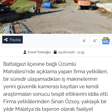
Paylaş
-
+
A
A
Esvet Türkoğlu
04.06.2026 - 11:35
Battalgazi ilçesine bağlı Üzümlü
Mahallesi'nde açıklama yapan firma yetkilileri,
bir süredir ulaşamadıkları iş makinelerinin
yerini güvenlik kamerası kayıtları ve kendi
araştırmaları sonucu tespit ettiklerini iddia etti.
Firma yetkililerinden Sinan Özsoy, yaklaşık bir
yıldır Malatya'da taşeron olarak faaliyet