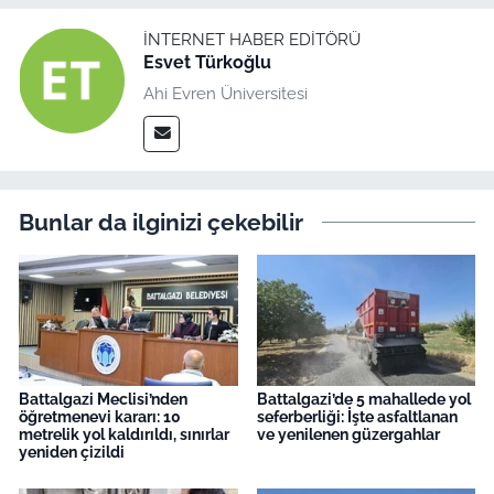
İNTERNET HABER EDITÖRÜ
Esvet Türkoğlu
Ahi Evren Üniversitesi
Bunlar da ilginizi çekebilir
Battalgazi Meclisi’nden
Battalgazi’de 5 mahallede yol
öğretmenevi kararı: 10
seferberliği: İşte asfaltlanan
metrelik yol kaldırıldı, sınırlar
ve yenilenen güzergahlar
yeniden çizildi