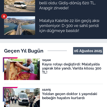
belli oldu: Gidiş-dönüş 620 TL,
Arapgir zirvede!
8
Malatya Kale’de 22 ilin geçiş aksı
yenileniyor: D-300 ve sahil şeridi
için düğmeye basıldı!
Geçen Yıl Bugün
06 Ağustos 2025
YAŞAM
Kayısı rotayı değiştirdi: Malatya’da
yaprak bile yandı, Van’da kilosu 300
TL!
ASAYIŞ
Yoldan geçen doktor 1 yaşındaki
bebeğin hayatını kurtardı