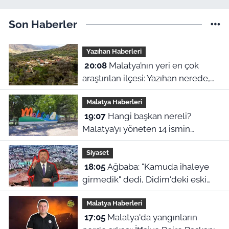
Son Haberler
Yazıhan Haberleri
20:08
Malatya’nın yeri en çok
araştırılan ilçesi: Yazıhan nerede,
Malatya’nın neresinde kalıyor?
Malatya Haberleri
19:07
Hangi başkan nereli?
Malatya’yı yöneten 14 ismin
şaşırtan memleket haritası
Siyaset
18:05
Ağbaba: "Kamuda ihaleye
girmedik" dedi, Didim'deki eski
ihale iddiaları yeniden gündeme
Malatya Haberleri
geldi
17:05
Malatya'da yangınların