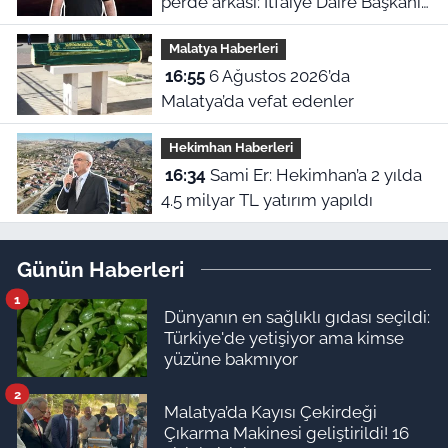
perde arkası: İtfaiye Daire Başkanı
en büyük hatayı açıkladı
Malatya Haberleri
16:55
6 Ağustos 2026’da
Malatya’da vefat edenler
Hekimhan Haberleri
16:34
Sami Er: Hekimhan’a 2 yılda
4.5 milyar TL yatırım yapıldı
Günün Haberleri
1
Dünyanın en sağlıklı gıdası seçildi:
Türkiye'de yetişiyor ama kimse
yüzüne bakmıyor
2
Malatya’da Kayısı Çekirdeği
Çıkarma Makinesi geliştirildi! 16