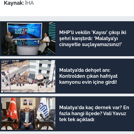
Kaynak:
İHA
MHP'li vekilin 'Kayısı' çıkışı iki
şehri karıştırdı: 'Malatya’yı
cinayetle suçlayamazsınız!'
Malatya’da dehşet anı:
Kontrolden çıkan hafriyat
kamyonu evin içine girdi!
Malatya'da kaç dernek var? En
fazla hangi ilçede? Vali Yavuz
tek tek açıkladı