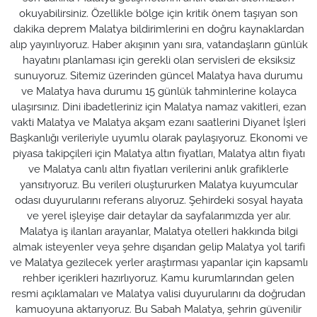
okuyabilirsiniz. Özellikle bölge için kritik önem taşıyan son
dakika deprem Malatya bildirimlerini en doğru kaynaklardan
alıp yayınlıyoruz. Haber akışının yanı sıra, vatandaşların günlük
hayatını planlaması için gerekli olan servisleri de eksiksiz
sunuyoruz. Sitemiz üzerinden güncel Malatya hava durumu
ve Malatya hava durumu 15 günlük tahminlerine kolayca
ulaşırsınız. Dini ibadetleriniz için Malatya namaz vakitleri, ezan
vakti Malatya ve Malatya akşam ezanı saatlerini Diyanet İşleri
Başkanlığı verileriyle uyumlu olarak paylaşıyoruz. Ekonomi ve
piyasa takipçileri için Malatya altın fiyatları, Malatya altın fiyatı
ve Malatya canlı altın fiyatları verilerini anlık grafiklerle
yansıtıyoruz. Bu verileri oluştururken Malatya kuyumcular
odası duyurularını referans alıyoruz. Şehirdeki sosyal hayata
ve yerel işleyişe dair detaylar da sayfalarımızda yer alır.
Malatya iş ilanları arayanlar, Malatya otelleri hakkında bilgi
almak isteyenler veya şehre dışarıdan gelip Malatya yol tarifi
ve Malatya gezilecek yerler araştırması yapanlar için kapsamlı
rehber içerikleri hazırlıyoruz. Kamu kurumlarından gelen
resmi açıklamaları ve Malatya valisi duyurularını da doğrudan
kamuoyuna aktarıyoruz. Bu Sabah Malatya, şehrin güvenilir