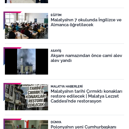
EĞITIM
Malatya’nın 7 okulunda İngilizce ve
Almanca öğretilecek
ASAYIŞ
Akşam namazından önce cami alev
alev yandı
MALATYA HABERLERI
Malatya’nın tarihi Çırmıktı konakları
restore edilecek | Malatya Lezzet
Caddesi’nde restorasyon
DÜNYA
Polonya’nın yeni Cumhurbaşkanı