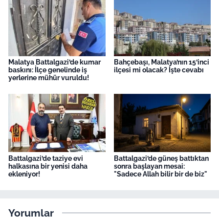
Malatya Battalgazi’de kumar
Bahçebaşı, Malatya’nın 15’inci
baskını: İlçe genelinde iş
ilçesi mi olacak? İşte cevabı
yerlerine mühür vuruldu!
Battalgazi’de taziye evi
Battalgazi’de güneş battıktan
halkasına bir yenisi daha
sonra başlayan mesai:
ekleniyor!
"Sadece Allah bilir bir de biz"
Yorumlar