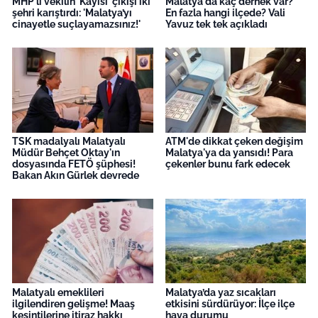
MHP'li vekilin 'Kayısı' çıkışı iki
Malatya'da kaç dernek var?
şehri karıştırdı: 'Malatya’yı
En fazla hangi ilçede? Vali
cinayetle suçlayamazsınız!'
Yavuz tek tek açıkladı
TSK madalyalı Malatyalı
ATM'de dikkat çeken değişim
Müdür Behçet Oktay'ın
Malatya'ya da yansıdı! Para
dosyasında FETÖ şüphesi!
çekenler bunu fark edecek
Bakan Akın Gürlek devrede
Malatyalı emeklileri
Malatya’da yaz sıcakları
ilgilendiren gelişme! Maaş
etkisini sürdürüyor: İlçe ilçe
kesintilerine itiraz hakkı
hava durumu