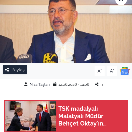
Paylaş
-
+
A
A
Nisa Taştan
12.06.2026 - 14:06
3
TSK madalyalı
Malatyalı Müdür
Behçet Oktay'ın
dosyasında FETÖ