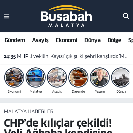
Gündem
Malatya Nöbetçi Eczaneler
Asayiş
Malatya Hava Durumu
Gündem
Asayiş
Ekonomi
Dünya
Bölge
S
14:35
MHP'li vekilin 'Kayısı' çıkışı iki şehri karıştırdı: 'Malatya’yı cinayetle suçlayamazsınız!'
Ekonomi
Malatya Namaz Vakitleri
14:31
Malatya’da dehşet anı: Kontrolden çıkan hafriyat kamyonu evin içine girdi!
Dünya
Malatya Trafik Yoğunluk Haritası
Bölge
Süper Lig Puan Durumu ve Fikstür
Ekonomi
Malatya
Asayiş
Darende
Yaşam
Dünya
Spor
Tüm Manşetler
MALATYA HABERLERI
Resmi İlanlar
Son Dakika Haberleri
CHP’de kılıçlar çekildi!
Haber Arşivi