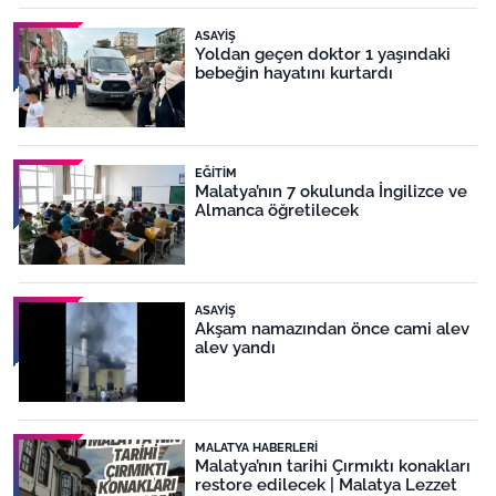
ASAYIŞ
Yoldan geçen doktor 1 yaşındaki
bebeğin hayatını kurtardı
EĞITIM
Malatya’nın 7 okulunda İngilizce ve
Almanca öğretilecek
ASAYIŞ
Akşam namazından önce cami alev
alev yandı
MALATYA HABERLERI
Malatya’nın tarihi Çırmıktı konakları
restore edilecek | Malatya Lezzet