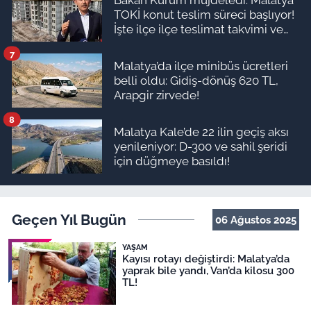
TOKİ konut teslim süreci başlıyor!
İşte ilçe ilçe teslimat takvimi ve
ödeme planı
7
Malatya’da ilçe minibüs ücretleri
belli oldu: Gidiş-dönüş 620 TL,
Arapgir zirvede!
8
Malatya Kale’de 22 ilin geçiş aksı
yenileniyor: D-300 ve sahil şeridi
için düğmeye basıldı!
Geçen Yıl Bugün
06 Ağustos 2025
YAŞAM
Kayısı rotayı değiştirdi: Malatya’da
yaprak bile yandı, Van’da kilosu 300
TL!