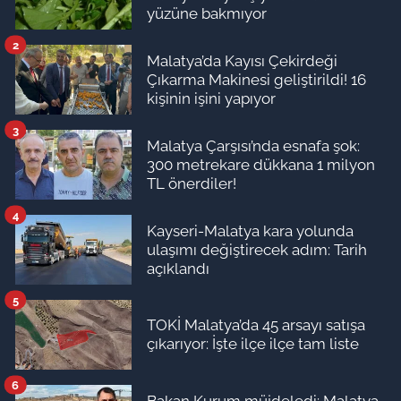
yüzüne bakmıyor
2
Malatya’da Kayısı Çekirdeği
Çıkarma Makinesi geliştirildi! 16
kişinin işini yapıyor
3
Malatya Çarşısı’nda esnafa şok:
300 metrekare dükkana 1 milyon
TL önerdiler!
4
Kayseri-Malatya kara yolunda
ulaşımı değiştirecek adım: Tarih
açıklandı
5
TOKİ Malatya’da 45 arsayı satışa
çıkarıyor: İşte ilçe ilçe tam liste
6
Bakan Kurum müjdeledi: Malatya