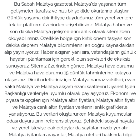
Bu Sabah Malatya gazetesi, Malatya'da yaşanan tüm
gelişmeleri tarafsız ve hızlı bir şekilde okurlarına ulaştırır.
Günlük yaşama dair ihtiyaç duyduğunuz tüm yerel verilere
tek bir platform üzerinden erişebilirsiniz. Malatya haber ve
son dakika Malatya gelişmelerini anlık olarak sitemizden
okuyabilirsiniz. Özellikle bölge için kritik önem taşıyan son
dakika deprem Malatya bildirimlerini en doğru kaynaklardan
alıp yayınlıyoruz. Haber akışının yanı sıra, vatandaşların günlük
hayatını planlaması için gerekli olan servisleri de eksiksiz
sunuyoruz. Sitemiz üzerinden güncel Malatya hava durumu
ve Malatya hava durumu 15 günlük tahminlerine kolayca
ulaşırsınız. Dini ibadetleriniz için Malatya namaz vakitleri, ezan
vakti Malatya ve Malatya akşam ezanı saatlerini Diyanet İşleri
Başkanlığı verileriyle uyumlu olarak paylaşıyoruz. Ekonomi ve
piyasa takipçileri için Malatya altın fiyatları, Malatya altın fiyatı
ve Malatya canlı altın fiyatları verilerini anlık grafiklerle
yansıtıyoruz. Bu verileri oluştururken Malatya kuyumcular
odası duyurularını referans alıyoruz. Şehirdeki sosyal hayata
ve yerel işleyişe dair detaylar da sayfalarımızda yer alır.
Malatya iş ilanları arayanlar, Malatya otelleri hakkında bilgi