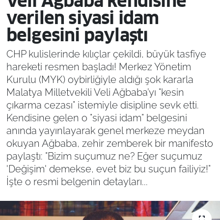
Veli Ağbaba kendisine
verilen siyasi idam
belgesini paylaştı
CHP kulislerinde kılıçlar çekildi, büyük tasfiye
hareketi resmen başladı! Merkez Yönetim
Kurulu (MYK) oybirliğiyle aldığı şok kararla
Malatya Milletvekili Veli Ağbaba’yı "kesin
çıkarma cezası" istemiyle disipline sevk etti.
Kendisine gelen o "siyasi idam" belgesini
anında yayınlayarak genel merkeze meydan
okuyan Ağbaba, zehir zemberek bir manifesto
paylaştı: "Bizim suçumuz ne? Eğer suçumuz
'Değişim' demekse, evet biz bu suçun failiyiz!"
İşte o resmi belgenin detayları...