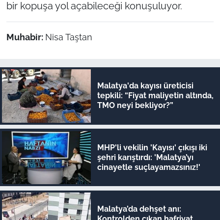
bir kopuşa yol açabileceği konuşuluyor.
Muhabir:
Nisa Taştan
Malatya'da kayısı üreticisi
tepkili: “Fiyat maliyetin altında,
TMO neyi bekliyor?”
MHP'li vekilin 'Kayısı' çıkışı iki
şehri karıştırdı: 'Malatya’yı
cinayetle suçlayamazsınız!'
Malatya’da dehşet anı:
Kontrolden çıkan hafriyat