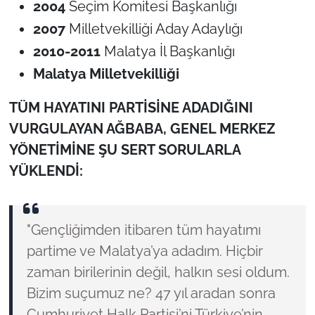
2004
Seçim Komitesi Başkanlığı
2007
Milletvekilliği Aday Adaylığı
2010-2011
Malatya İl Başkanlığı
Malatya Milletvekilliği
TÜM HAYATINI PARTİSİNE ADADIĞINI
VURGULAYAN AĞBABA, GENEL MERKEZ
YÖNETİMİNE ŞU SERT SORULARLA
YÜKLENDİ:
"Gençliğimden itibaren tüm hayatımı
partime ve Malatya’ya adadım. Hiçbir
zaman birilerinin değil, halkın sesi oldum.
Bizim suçumuz ne? 47 yıl aradan sonra
Cumhuriyet Halk Partisi’ni Türkiye’nin