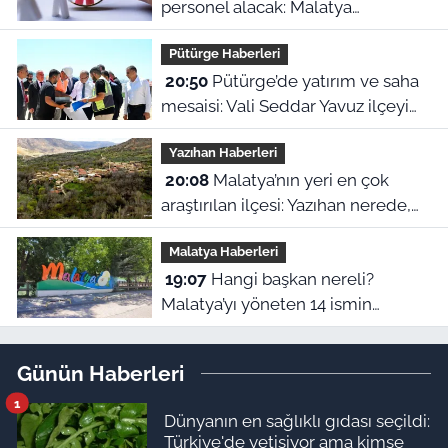
personel alacak: Malatya
kontenjanları ve başvuru detayları
Pütürge Haberleri
belli oldu
20:50
Pütürge’de yatırım ve saha
mesaisi: Vali Seddar Yavuz ilçeyi
karış karış inceledi!
Yazıhan Haberleri
20:08
Malatya’nın yeri en çok
araştırılan ilçesi: Yazıhan nerede,
Malatya’nın neresinde kalıyor?
Malatya Haberleri
19:07
Hangi başkan nereli?
Malatya’yı yöneten 14 ismin
şaşırtan memleket haritası
Günün Haberleri
1
Dünyanın en sağlıklı gıdası seçildi:
Türkiye'de yetişiyor ama kimse