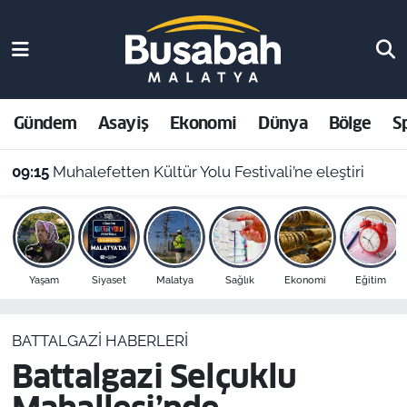
Gündem
Malatya Nöbetçi Eczaneler
Asayiş
Malatya Hava Durumu
Gündem
Asayiş
Ekonomi
Dünya
Bölge
S
Ekonomi
Malatya Namaz Vakitleri
09:15
Muhalefetten Kültür Yolu Festivali’ne eleştiri
Dünya
Malatya Trafik Yoğunluk Haritası
Bölge
Süper Lig Puan Durumu ve Fikstür
Yaşam
Siyaset
Malatya
Sağlık
Ekonomi
Eğitim
Spor
Tüm Manşetler
BATTALGAZI HABERLERI
Resmi İlanlar
Son Dakika Haberleri
Battalgazi Selçuklu
Haber Arşivi