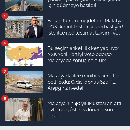
için düğmeye basıldı!
5
Bakan Kurum müjdeledi: Malatya
TOKİ konut teslim süreci başlıyor!
İşte ilçe ilçe teslimat takvimi ve
ödeme planı
6
Bu seçim anketi ilk kez yapılıyor:
YSK Yeni Parti’yi veto ederse
Malatya’da sonuç ne olur?
7
Malatya’da ilçe minibüs ücretleri
belli oldu: Gidiş-dönüş 620 TL,
Arapgir zirvede!
8
Malatya'nın 40 yıllık ustası anlattı:
Evlerde gösteriş dönemi sona
erdi