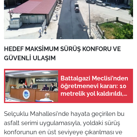
HEDEF MAKSİMUM SÜRÜŞ KONFORU VE
GÜVENLİ ULAŞIM
Battalgazi Meclisi’nden
öğretmenevi kararı: 10
metrelik yol kaldırıldı,
sınırlar yeniden çizildi
Selçuklu Mahallesi'nde hayata geçirilen bu
asfalt serimi uygulamasıyla, yoldaki sürüş
konforunun en üst seviyeye çıkarılması ve