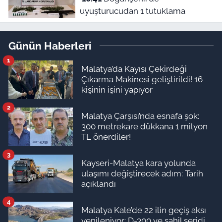
uyuşturucudan 1 tutuklama
Günün Haberleri
1
Malatya’da Kayısı Çekirdeği
Çıkarma Makinesi geliştirildi! 16
kişinin işini yapıyor
2
Malatya Çarşısı’nda esnafa şok:
300 metrekare dükkana 1 milyon
TL önerdiler!
3
Kayseri-Malatya kara yolunda
ulaşımı değiştirecek adım: Tarih
açıklandı
4
Malatya Kale’de 22 ilin geçiş aksı
yenileniyor: D-300 ve sahil şeridi