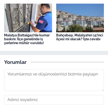
Malatya Battalgazi’de kumar
Bahçebaşı, Malatya’nın 15’inci
baskını: İlçe genelinde iş
ilçesi mi olacak? İşte cevabı
yerlerine mühür vuruldu!
Yorumlar