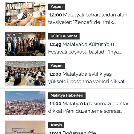
Yaşam
12:00
Malatyalı baharatçıdan altın
tavsiyeler: "Zencefilde irmik,
kimyonda bulgur var!"
Kültür & Sanat
11:49
Malatya’da Kültür Yolu
Festivali coşkusu başladı: "İhya,
inşa ve kültürle normalleşiyoruz"
Yaşam
11:00
Malatya’da evlilik yaşı
yükseldi, boşanma verileri dikkat
çekti
Malatya Haberleri
11:00
Malatya'da taşınmazı olanlar
dikkat! Yeni düzenleme sonrası
gözler 2027 hesaplamalarına
Asayiş
çevrildi
10:41
Doğanşehir’de