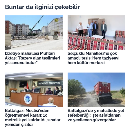
Bunlar da ilginizi çekebilir
İzzetiye mahallesi Muhtarı
Selçuklu Mahallesi’ne çok
Aktaş: "Rezerv alan teslimleri
amaçlı tesis: Hem taziyeevi
yıl sonunu bulur"
hem kültür merkezi
Battalgazi Meclisi’nden
Battalgazi’de 5 mahallede yol
öğretmenevi kararı: 10
seferberliği: İşte asfaltlanan
metrelik yol kaldırıldı, sınırlar
ve yenilenen güzergahlar
yeniden çizildi