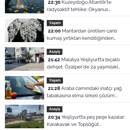
22:30
Kuzeydoğu Atlantik'te
radyoaktif tehlike: Okyanus
dibindeki 200 bin atık varili
Yaşam
parçalanıyor
22:00
Mantardan üretilen canlı
kumaş yırtıkları kendiliğinden
onarıyor
Asayiş
21:42
Malatya Yeşilyurt’ta bıçaklı
dehşet: Özalper'de 24 yaşındaki
genç ağır yaralandı!
Yaşam
21:28
Araba camındaki inatçı yağ
tabakasına elma sirkeli çözüm:
Doğru uygulanmazsa zarar veriyor
Asayiş
20:34
Yeşilyurt’ta peş peşe kazalar:
Karakavak ve Topsöğüt