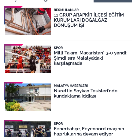
RESMI İLANLAR
11 GRUP ARAPKİR İLÇESİ EĞİTİM
KURUMLARI DOĞALGAZ
DÖNÜŞÜM İŞİ
SPOR
Milli Takım, Macaristan’ı 3-0 yendi:
Şimdi sıra Malatya’daki
karşılaşmada
MALATYA HABERLERI
Nurettin Soykan Tesisleri’nde
kundaklama iddiası
SPOR
Fenerbahçe, Feyenoord maçının
hazırlıklarına devam ediyor