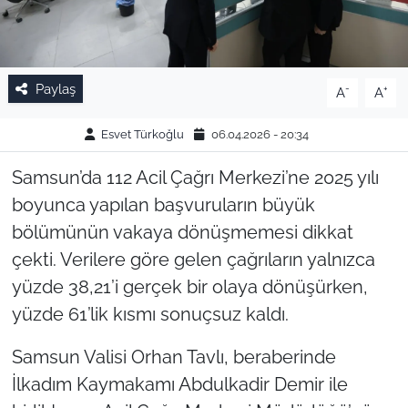
Paylaş
-
+
A
A
Esvet Türkoğlu
06.04.2026 - 20:34
Samsun’da 112 Acil Çağrı Merkezi’ne 2025 yılı
boyunca yapılan başvuruların büyük
bölümünün vakaya dönüşmemesi dikkat
çekti. Verilere göre gelen çağrıların yalnızca
yüzde 38,21’i gerçek bir olaya dönüşürken,
yüzde 61’lik kısmı sonuçsuz kaldı.
Samsun Valisi Orhan Tavlı, beraberinde
İlkadım Kaymakamı Abdulkadir Demir ile