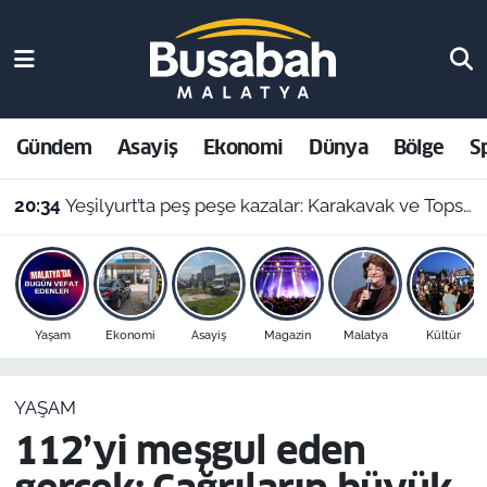
Gündem
Malatya Nöbetçi Eczaneler
Asayiş
Malatya Hava Durumu
Gündem
Asayiş
Ekonomi
Dünya
Bölge
S
Ekonomi
Malatya Namaz Vakitleri
20:34
Yeşilyurt’ta peş peşe kazalar: Karakavak ve Topsöğüt Kavşağı’nda çarpışma!
Dünya
Malatya Trafik Yoğunluk Haritası
Bölge
Süper Lig Puan Durumu ve Fikstür
Yaşam
Ekonomi
Asayiş
Magazin
Malatya
Kültür
Spor
Tüm Manşetler
YAŞAM
Resmi İlanlar
Son Dakika Haberleri
112’yi meşgul eden
Haber Arşivi