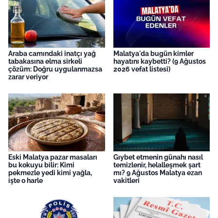
Araba camındaki inatçı yağ
Malatya'da bugün kimler
tabakasına elma sirkeli
hayatını kaybetti? (9 Ağustos
çözüm: Doğru uygulanmazsa
2026 vefat listesi)
zarar veriyor
Eski Malatya pazar masaları
Gıybet etmenin günahı nasıl
bu kokuyu bilir: Kimi
temizlenir, helalleşmek şart
pekmezle yedi kimi yağla,
mı? 9 Ağustos Malatya ezan
işte o harle
vakitleri