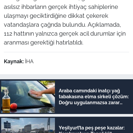
asılsız ihbarların gerçek ihtiyaç sahiplerine
ulaşmayı geciktirdiğine dikkat çekerek
vatandaşlara çağrıda bulundu. Açıklamada,
112 hattının yalnızca gerçek acil durumlar için
aranması gerektiği hatırlatıldı.
Kaynak:
İHA
Araba camındaki inatçı yağ
tabakasına elma sirkeli çözüm:
Doğru uygulanmazsa zarar
veriyor
Yeşilyurt’ta peş peşe kazalar: