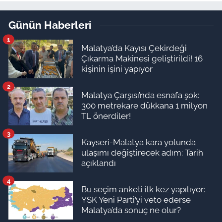
Kavşağı’nda çarpışma!
Günün Haberleri
1
Malatya’da Kayısı Çekirdeği
Çıkarma Makinesi geliştirildi! 16
kişinin işini yapıyor
2
Malatya Çarşısı’nda esnafa şok:
300 metrekare dükkana 1 milyon
TL önerdiler!
3
Kayseri-Malatya kara yolunda
ulaşımı değiştirecek adım: Tarih
açıklandı
4
Bu seçim anketi ilk kez yapılıyor:
YSK Yeni Parti’yi veto ederse
Malatya’da sonuç ne olur?