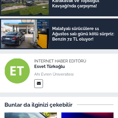
Karakavak ve Topsöğüt
Kavşağı’nda çarpışma!
Malatyalı sürücülere 11
Ağustos salı günü kötü sürpriz:
Benzin 72 TL oluyor!
İNTERNET HABER EDITÖRÜ
Esvet Türkoğlu
Ahi Evren Üniversitesi
Bunlar da ilginizi çekebilir