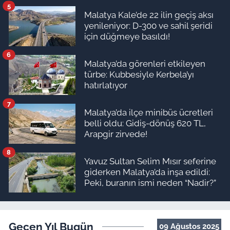
5
Malatya Kale’de 22 ilin geçiş aksı
yenileniyor: D-300 ve sahil şeridi
için düğmeye basıldı!
6
Malatya’da görenleri etkileyen
türbe: Kubbesiyle Kerbela’yı
hatırlatıyor
7
Malatya’da ilçe minibüs ücretleri
belli oldu: Gidiş-dönüş 620 TL,
Arapgir zirvede!
8
Yavuz Sultan Selim Mısır seferine
giderken Malatya’da inşa edildi:
Peki, buranın ismi neden “Nadir?”
Geçen Yıl Bugün
09 Ağustos 2025