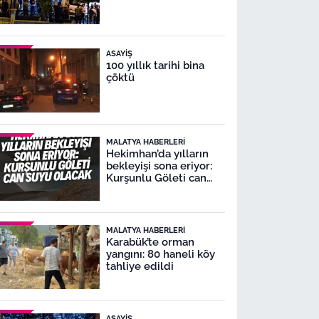
ASAYIŞ
100 yıllık tarihi bina
çöktü
MALATYA HABERLERI
Hekimhan’da yılların
bekleyişi sona eriyor:
Kurşunlu Göleti can
suyu olacak
MALATYA HABERLERI
Karabük’te orman
yangını: 80 haneli köy
tahliye edildi
ASAYIŞ