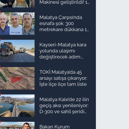
Makinesi geliştirildi! 16
kişinin işini yapıyor
Malatya Çarşısı’nda
esnafa şok: 300
metrekare dükkana 1
milyon TL önerdiler!
Kayseri-Malatya kara
yolunda ulaşımı
değiştirecek adım:
Tarih açıklandı
TOKİ Malatya’da 45
arsayı satışa çıkarıyor:
İşte ilçe ilçe tam liste
Malatya Kale’de 22 ilin
geçiş aksı yenileniyor:
D-300 ve sahil şeridi
için düğmeye basıldı!
Bakan Kurum