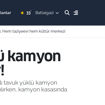
°
33
lanlar
Battalgazi
is: Hem taziyeevi hem kültür merkezi
klü kamyon
!
nlı tavuk yüklü kamyon
rılırken, kamyon kasasında