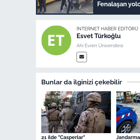
Fenalaşan yolcu
İNTERNET HABER EDITÖRÜ
Esvet Türkoğlu
Ahi Evren Üniversitesi
Bunlar da ilginizi çekebilir
21 ilde "Casperlar"
Jandarmad