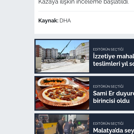
Kazaya ilişkin inceleme başlatıldı.
Kaynak:
DHA
EDITÖRÜN SEÇTIĞI
İzzetiye mahal
teslimleri yıl 
EDITÖRÜN SEÇTIĞI
Sami Er duyur
birincisi oldu
EDITÖRÜN SEÇTIĞI
Malatya’da sey