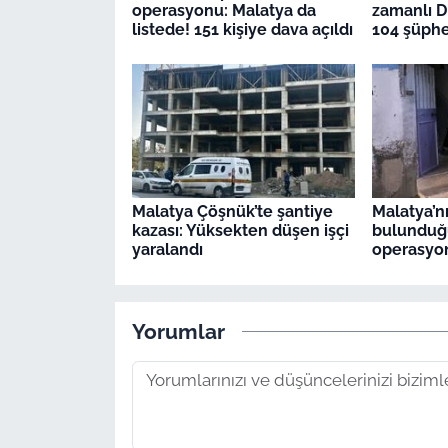
operasyonu: Malatya da
zamanlı 
listede! 151 kişiye dava açıldı
104 şüphe
Malatya Çöşnük’te şantiye
Malatya’n
kazası: Yüksekten düşen işçi
bulunduğu
yaralandı
operasyon
Yorumlar