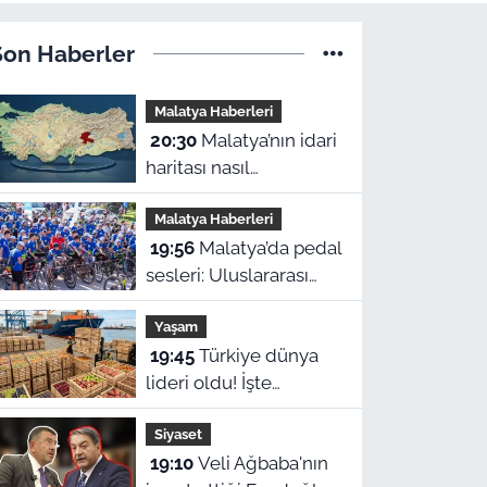
Son Haberler
Malatya Haberleri
20:30
Malatya’nın idari
haritası nasıl
şekillendi? Hangi ilçe
Malatya Haberleri
ne zaman ilçe oldu?
19:56
Malatya’da pedal
sesleri: Uluslararası
Beydağı Dağ Bisikleti
Yaşam
Yarışı kortejle başladı
19:45
Türkiye dünya
lideri oldu! İşte
açıklanan o veriler
Siyaset
19:10
Veli Ağbaba'nın