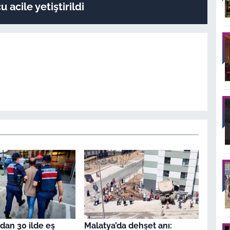
 acile yetiştirildi
an 30 ilde eş
Malatya’da dehşet anı: