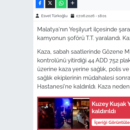
Esvet Türkoğlu
07.06.2026 - 18:01
Malatya'nın Yeşilyurt ilçesinde şar
kamyonun şoförü T.T. yaralandı. Ka
Kaza, sabah saatlerinde Gözene Mah
kontrolünü yitirdiği 44 ADD 752 pla
üzerine kaza yerine sağlık, polis ve
sağlık ekiplerinin müdahalesi sonr
Hastanesi'ne kaldırıldı. Kaza nede
Kuzey Kuşak Y
kaldırıldı
İçeriği Görüntül