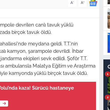
-
+
A
A
ampole devrilen canlı tavuk yüklü
zada birçok tavuk öldü.
allesi'nde meydana geldi. T.T.’nin
kalı kamyon, şarampole devrildi. İhbar
 jandarma ekipleri sevk edildi. Şoför T.T.
ası ambulansla Malatya Eğitim ve Araştırma
niyle kamyonda yüklü birçok tavuk öldü.
1
olu’nda kaza! Sürücü hastaneye
2
e