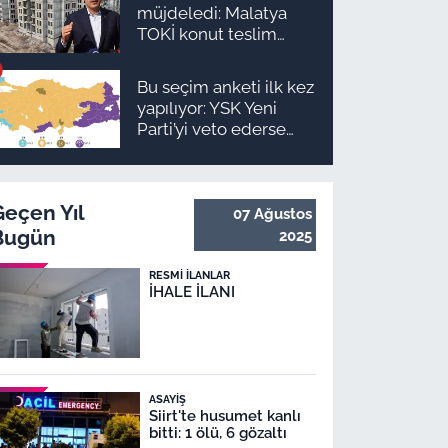
müjdeledi: Malatya
TOKİ konut teslim
süreci başlıyor! İşte
ilçe ilçe teslimat
Bu seçim anketi ilk kez
takvimi ve ödeme
yapılıyor: YSK Yeni
planı
Parti’yi veto ederse
Malatya’da sonuç ne
olur?
Geçen Yıl
07 Ağustos
Bugün
2025
RESMI İLANLAR
İHALE İLANI
ASAYIŞ
Siirt'te husumet kanlı
bitti: 1 ölü, 6 gözaltı