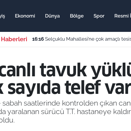
yiş
Ekonomi
Dünya
Bölge
Spor
Resmi İ
 Haberleri
16:16
Selçuklu Mahallesi’ne çok amaçlı tes
a canlı tavuk yü
k sayıda telef var
de sabah saatlerinde kontrolden çıkan ca
da yaralanan sürücü T.T. hastaneye kaldı
oldu.