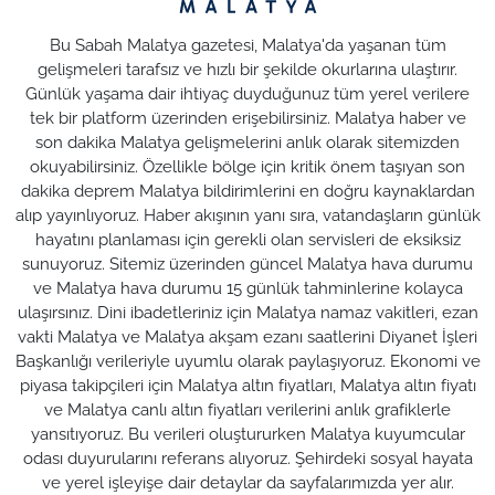
Bu Sabah Malatya gazetesi, Malatya'da yaşanan tüm
gelişmeleri tarafsız ve hızlı bir şekilde okurlarına ulaştırır.
Günlük yaşama dair ihtiyaç duyduğunuz tüm yerel verilere
tek bir platform üzerinden erişebilirsiniz. Malatya haber ve
son dakika Malatya gelişmelerini anlık olarak sitemizden
okuyabilirsiniz. Özellikle bölge için kritik önem taşıyan son
dakika deprem Malatya bildirimlerini en doğru kaynaklardan
alıp yayınlıyoruz. Haber akışının yanı sıra, vatandaşların günlük
hayatını planlaması için gerekli olan servisleri de eksiksiz
sunuyoruz. Sitemiz üzerinden güncel Malatya hava durumu
ve Malatya hava durumu 15 günlük tahminlerine kolayca
ulaşırsınız. Dini ibadetleriniz için Malatya namaz vakitleri, ezan
vakti Malatya ve Malatya akşam ezanı saatlerini Diyanet İşleri
Başkanlığı verileriyle uyumlu olarak paylaşıyoruz. Ekonomi ve
piyasa takipçileri için Malatya altın fiyatları, Malatya altın fiyatı
ve Malatya canlı altın fiyatları verilerini anlık grafiklerle
yansıtıyoruz. Bu verileri oluştururken Malatya kuyumcular
odası duyurularını referans alıyoruz. Şehirdeki sosyal hayata
ve yerel işleyişe dair detaylar da sayfalarımızda yer alır.