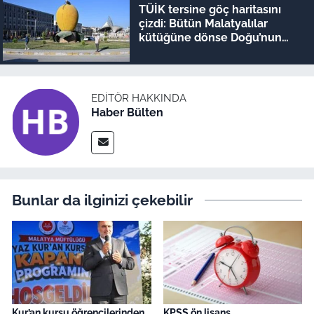
TÜİK tersine göç haritasını
çizdi: Bütün Malatyalılar
kütüğüne dönse Doğu’nun
megakenti oluyor!
EDITÖR HAKKINDA
Haber Bülten
Bunlar da ilginizi çekebilir
Kur’an kursu öğrencilerinden
KPSS ön lisans