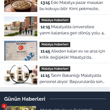
13:15
Eski Malatya pazar masaları
bu kokuyu bilir: Kimi pekmezle
yedi kimi yağla, işte o harle
Malatya Haberleri
12:15
Malatya’da üniversitesi
yarım kalanlara geri dönüş yolu: 4
aylık başvuru süresi başladı!
Malatya Haberleri
11:45
Aileden kalan ev ve arsa için
kritik değişiklik! Malatya'da
mirasçılar ne yapacak?
Malatya Haberleri
11:15
Tarım Bakanlığı Malatya’da
personel alıyor: Başvurularda son
gün bugün!
Günün Haberleri
1