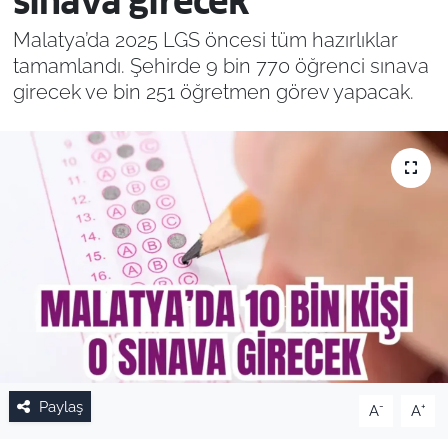
sınava girecek
Malatya’da 2025 LGS öncesi tüm hazırlıklar
tamamlandı. Şehirde 9 bin 770 öğrenci sınava
girecek ve bin 251 öğretmen görev yapacak.
Paylaş
-
+
A
A