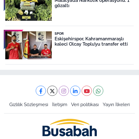
Malatya’da Narkotik operasyonu: 1
gözaltı
SPOR
Eskişehirspor, Kahramanmaraşlı
kaleci Olcay Toplu’yu transfer etti
Gizlilik Sözleşmesi
İletişim
Veri politikası
Yayın İlkeleri