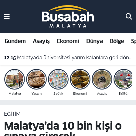
Gündem
Malatya Nöbetçi Eczaneler
Asayiş
Malatya Hava Durumu
Gündem
Asayiş
Ekonomi
Dünya
Bölge
S
Ekonomi
Malatya Namaz Vakitleri
12:15
Malatya’da üniversitesi yarım kalanlara geri dönüş yolu: 4 aylık başvuru süresi başladı!
Dünya
Malatya Trafik Yoğunluk Haritası
Bölge
Süper Lig Puan Durumu ve Fikstür
Malatya
Yaşam
Sağlık
Ekonomi
Asayiş
Kültür
Spor
Tüm Manşetler
EĞITIM
Resmi İlanlar
Son Dakika Haberleri
Malatya’da 10 bin kişi o
Haber Arşivi