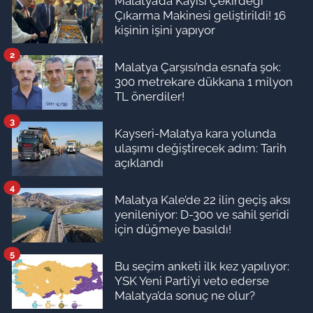
Malatya’da Kayısı Çekirdeği
Çıkarma Makinesi geliştirildi! 16
kişinin işini yapıyor
2
Malatya Çarşısı’nda esnafa şok:
300 metrekare dükkana 1 milyon
TL önerdiler!
3
Kayseri-Malatya kara yolunda
ulaşımı değiştirecek adım: Tarih
açıklandı
4
Malatya Kale’de 22 ilin geçiş aksı
yenileniyor: D-300 ve sahil şeridi
için düğmeye basıldı!
5
Bu seçim anketi ilk kez yapılıyor:
YSK Yeni Parti’yi veto ederse
Malatya’da sonuç ne olur?