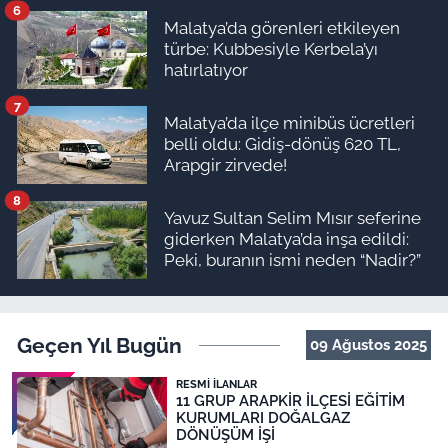
6
Malatya’da görenleri etkileyen
türbe: Kubbesiyle Kerbela’yı
hatırlatıyor
7
Malatya’da ilçe minibüs ücretleri
belli oldu: Gidiş-dönüş 620 TL,
Arapgir zirvede!
8
Yavuz Sultan Selim Mısır seferine
giderken Malatya’da inşa edildi:
Peki, buranın ismi neden “Nadir?”
Geçen Yıl Bugün
09 Ağustos 2025
RESMI İLANLAR
11 GRUP ARAPKİR İLÇESİ EĞİTİM
KURUMLARI DOĞALGAZ
DÖNÜŞÜM İŞİ