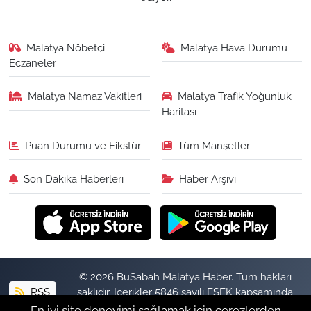
Malatya Nöbetçi
Malatya Hava Durumu
Eczaneler
Malatya Namaz Vakitleri
Malatya Trafik Yoğunluk
Haritası
Puan Durumu ve Fikstür
Tüm Manşetler
Son Dakika Haberleri
Haber Arşivi
© 2026 BuSabah Malatya Haber. Tüm hakları
RSS
saklıdır. İçerikler 5846 sayılı FSEK kapsamında
izinsiz kopyalanamaz.
En iyi site deneyimi sağlamak için çerezlerden