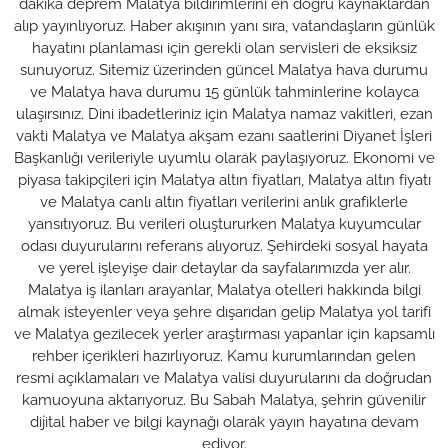
dakika deprem Malatya bildirimlerini en doğru kaynaklardan
alıp yayınlıyoruz. Haber akışının yanı sıra, vatandaşların günlük
hayatını planlaması için gerekli olan servisleri de eksiksiz
sunuyoruz. Sitemiz üzerinden güncel Malatya hava durumu
ve Malatya hava durumu 15 günlük tahminlerine kolayca
ulaşırsınız. Dini ibadetleriniz için Malatya namaz vakitleri, ezan
vakti Malatya ve Malatya akşam ezanı saatlerini Diyanet İşleri
Başkanlığı verileriyle uyumlu olarak paylaşıyoruz. Ekonomi ve
piyasa takipçileri için Malatya altın fiyatları, Malatya altın fiyatı
ve Malatya canlı altın fiyatları verilerini anlık grafiklerle
yansıtıyoruz. Bu verileri oluştururken Malatya kuyumcular
odası duyurularını referans alıyoruz. Şehirdeki sosyal hayata
ve yerel işleyişe dair detaylar da sayfalarımızda yer alır.
Malatya iş ilanları arayanlar, Malatya otelleri hakkında bilgi
almak isteyenler veya şehre dışarıdan gelip Malatya yol tarifi
ve Malatya gezilecek yerler araştırması yapanlar için kapsamlı
rehber içerikleri hazırlıyoruz. Kamu kurumlarından gelen
resmi açıklamaları ve Malatya valisi duyurularını da doğrudan
kamuoyuna aktarıyoruz. Bu Sabah Malatya, şehrin güvenilir
dijital haber ve bilgi kaynağı olarak yayın hayatına devam
ediyor.