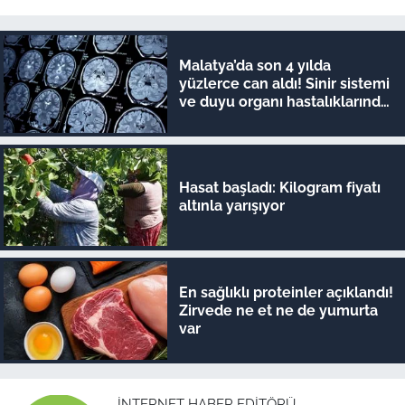
Malatya’da son 4 yılda
yüzlerce can aldı! Sinir sistemi
ve duyu organı hastalıklarında
şok veriler
Hasat başladı: Kilogram fiyatı
altınla yarışıyor
En sağlıklı proteinler açıklandı!
Zirvede ne et ne de yumurta
var
İNTERNET HABER EDITÖRÜ