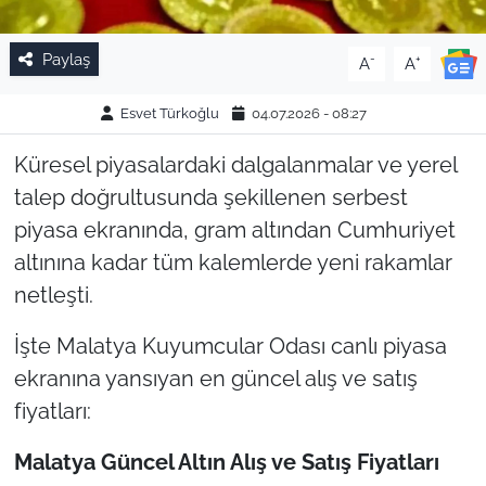
Paylaş
-
+
A
A
Esvet Türkoğlu
04.07.2026 - 08:27
Küresel piyasalardaki dalgalanmalar ve yerel
talep doğrultusunda şekillenen serbest
piyasa ekranında, gram altından Cumhuriyet
altınına kadar tüm kalemlerde yeni rakamlar
netleşti.
İşte Malatya Kuyumcular Odası canlı piyasa
ekranına yansıyan en güncel alış ve satış
fiyatları:
Malatya Güncel Altın Alış ve Satış Fiyatları