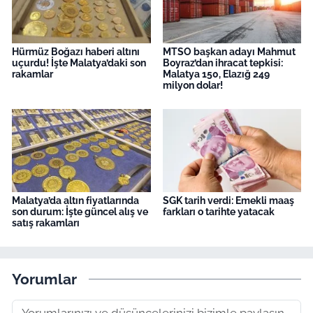
Hürmüz Boğazı haberi altını
MTSO başkan adayı Mahmut
uçurdu! İşte Malatya’daki son
Boyraz’dan ihracat tepkisi:
rakamlar
Malatya 150, Elazığ 249
milyon dolar!
Malatya’da altın fiyatlarında
SGK tarih verdi: Emekli maaş
son durum: İşte güncel alış ve
farkları o tarihte yatacak
satış rakamları
Yorumlar