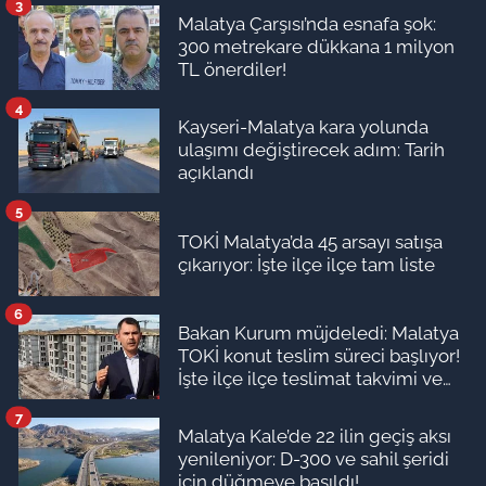
3
Malatya Çarşısı’nda esnafa şok:
300 metrekare dükkana 1 milyon
TL önerdiler!
4
Kayseri-Malatya kara yolunda
ulaşımı değiştirecek adım: Tarih
açıklandı
5
TOKİ Malatya’da 45 arsayı satışa
çıkarıyor: İşte ilçe ilçe tam liste
6
Bakan Kurum müjdeledi: Malatya
TOKİ konut teslim süreci başlıyor!
İşte ilçe ilçe teslimat takvimi ve
ödeme planı
7
Malatya Kale’de 22 ilin geçiş aksı
yenileniyor: D-300 ve sahil şeridi
için düğmeye basıldı!