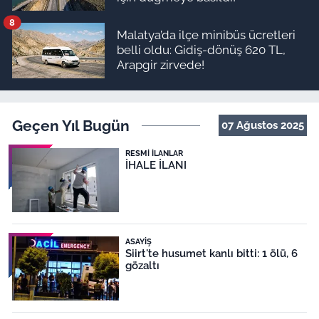
8
Malatya’da ilçe minibüs ücretleri
belli oldu: Gidiş-dönüş 620 TL,
Arapgir zirvede!
Geçen Yıl Bugün
07 Ağustos 2025
RESMI İLANLAR
İHALE İLANI
ASAYIŞ
Siirt'te husumet kanlı bitti: 1 ölü, 6
gözaltı