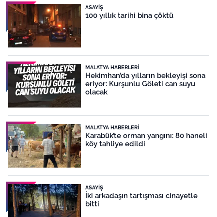
ASAYIŞ
100 yıllık tarihi bina çöktü
MALATYA HABERLERI
Hekimhan’da yılların bekleyişi sona
eriyor: Kurşunlu Göleti can suyu
olacak
MALATYA HABERLERI
Karabük’te orman yangını: 80 haneli
köy tahliye edildi
ASAYIŞ
İki arkadaşın tartışması cinayetle
bitti