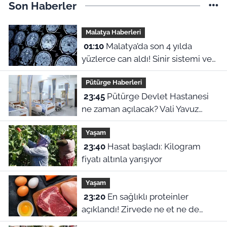
Son Haberler
Malatya Haberleri
01:10
Malatya’da son 4 yılda
yüzlerce can aldı! Sinir sistemi ve
duyu organı hastalıklarında şok
Pütürge Haberleri
veriler
23:45
Pütürge Devlet Hastanesi
ne zaman açılacak? Vali Yavuz
açıkladı
Yaşam
23:40
Hasat başladı: Kilogram
fiyatı altınla yarışıyor
Yaşam
23:20
En sağlıklı proteinler
açıklandı! Zirvede ne et ne de
yumurta var