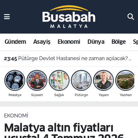
Gündem
Malatya Nöbetçi Eczaneler
Asayiş
Malatya Hava Durumu
Gündem
Asayiş
Ekonomi
Dünya
Bölge
S
Ekonomi
Malatya Namaz Vakitleri
23:45
Pütürge Devlet Hastanesi ne zaman açılacak? Vali Yavuz açıkladı
Dünya
Malatya Trafik Yoğunluk Haritası
Bölge
Süper Lig Puan Durumu ve Fikstür
Malatya
Siyaset
Sağlık
Pütürge
Yaşam
Yazıhan
Spor
Tüm Manşetler
EKONOMI
Resmi İlanlar
Son Dakika Haberleri
Malatya altın fiyatları
Haber Arşivi