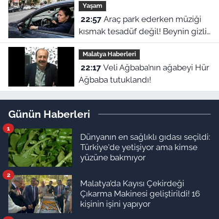
Yaşam
22:57
Araç park ederken müziği
kısmak tesadüf değil! Beynin gizli
refleksiymiş
Malatya Haberleri
22:17
Veli Ağbaba’nın ağabeyi Hür
Ağbaba tutuklandı!
Günün Haberleri
1
Dünyanın en sağlıklı gıdası seçildi:
Türkiye'de yetişiyor ama kimse
yüzüne bakmıyor
2
Malatya’da Kayısı Çekirdeği
Çıkarma Makinesi geliştirildi! 16
kişinin işini yapıyor