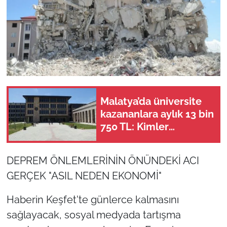
Malatya’da üniversite
kazananlara aylık 13 bin
750 TL: Kimler
başvurabilir?
DEPREM ÖNLEMLERİNİN ÖNÜNDEKİ ACI
GERÇEK "ASIL NEDEN EKONOMİ"
Haberin Keşfet'te günlerce kalmasını
sağlayacak, sosyal medyada tartışma