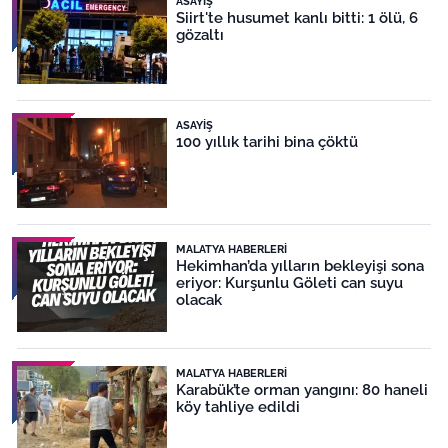
ASAYIŞ
Siirt'te husumet kanlı bitti: 1 ölü, 6
gözaltı
ASAYIŞ
100 yıllık tarihi bina çöktü
MALATYA HABERLERI
Hekimhan’da yılların bekleyişi sona
eriyor: Kurşunlu Göleti can suyu
olacak
MALATYA HABERLERI
Karabük’te orman yangını: 80 haneli
köy tahliye edildi