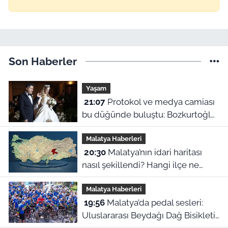
Son Haberler
Yaşam
21:07
Protokol ve medya camiası
bu düğünde buluştu: Bozkurtoğlu
ailesinin mutlu günü
Malatya Haberleri
20:30
Malatya’nın idari haritası
nasıl şekillendi? Hangi ilçe ne
zaman ilçe oldu?
Malatya Haberleri
19:56
Malatya’da pedal sesleri:
Uluslararası Beydağı Dağ Bisikleti