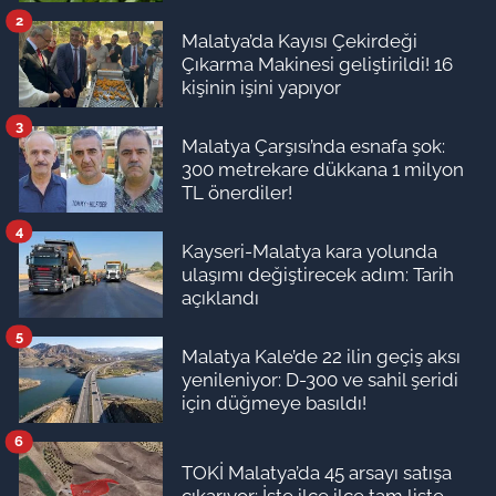
2
Malatya’da Kayısı Çekirdeği
Çıkarma Makinesi geliştirildi! 16
kişinin işini yapıyor
3
Malatya Çarşısı’nda esnafa şok:
300 metrekare dükkana 1 milyon
TL önerdiler!
4
Kayseri-Malatya kara yolunda
ulaşımı değiştirecek adım: Tarih
açıklandı
5
Malatya Kale’de 22 ilin geçiş aksı
yenileniyor: D-300 ve sahil şeridi
için düğmeye basıldı!
6
TOKİ Malatya’da 45 arsayı satışa