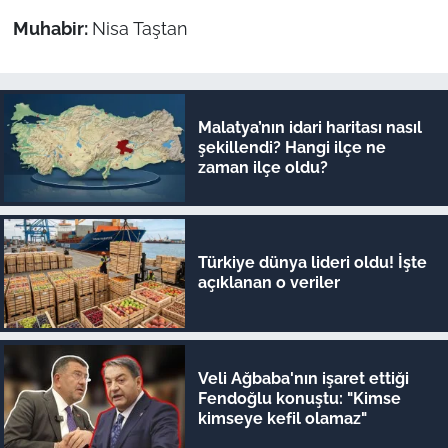
Muhabir:
Nisa Taştan
Malatya’nın idari haritası nasıl
şekillendi? Hangi ilçe ne
zaman ilçe oldu?
Türkiye dünya lideri oldu! İşte
açıklanan o veriler
Veli Ağbaba'nın işaret ettiği
Fendoğlu konuştu: "Kimse
kimseye kefil olamaz"