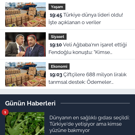
Yarışı kortejle başladı
Yaşam
19:45
Türkiye dünya lideri oldu!
İşte açıklanan o veriler
Siyaset
19:10
Veli Ağbaba'nın işaret ettiği
Fendoğlu konuştu: "Kimse
kimseye kefil olamaz"
Ekonomi
19:03
Çiftçilere 688 milyon liralık
tarımsal destek: Ödemeler
hesaplara yatıyor
Günün Haberleri
1
Dünyanın en sağlıklı gıdası seçildi:
Türkiye'de yetişiyor ama kimse
yüzüne bakmıyor