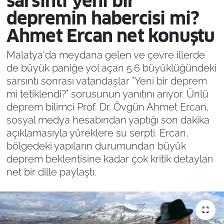
sarsıntı yeni bir
depremin habercisi mi?
Ahmet Ercan net konuştu
Malatya'da meydana gelen ve çevre illerde
de büyük paniğe yol açan 5.6 büyüklüğündeki
sarsıntı sonrası vatandaşlar "Yeni bir deprem
mi tetiklendi?" sorusunun yanıtını arıyor. Ünlü
deprem bilimci Prof. Dr. Övgün Ahmet Ercan,
sosyal medya hesabından yaptığı son dakika
açıklamasıyla yüreklere su serpti. Ercan,
bölgedeki yapıların durumundan büyük
deprem beklentisine kadar çok kritik detayları
net bir dille paylaştı.