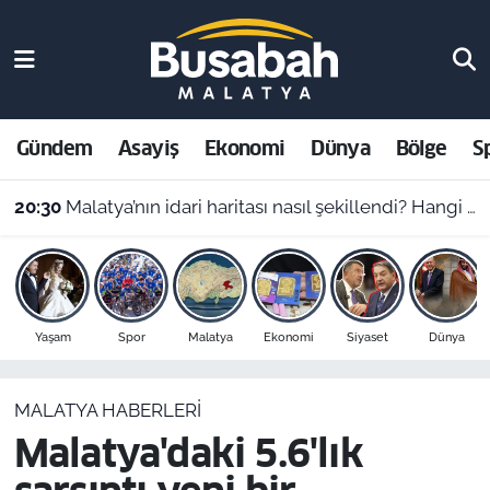
Gündem
Malatya Nöbetçi Eczaneler
Asayiş
Malatya Hava Durumu
Gündem
Asayiş
Ekonomi
Dünya
Bölge
S
Ekonomi
Malatya Namaz Vakitleri
20:30
Malatya’nın idari haritası nasıl şekillendi? Hangi ilçe ne zaman ilçe oldu?
Dünya
Malatya Trafik Yoğunluk Haritası
Bölge
Süper Lig Puan Durumu ve Fikstür
Yaşam
Spor
Malatya
Ekonomi
Siyaset
Dünya
Spor
Tüm Manşetler
MALATYA HABERLERI
Resmi İlanlar
Son Dakika Haberleri
Malatya'daki 5.6'lık
Haber Arşivi