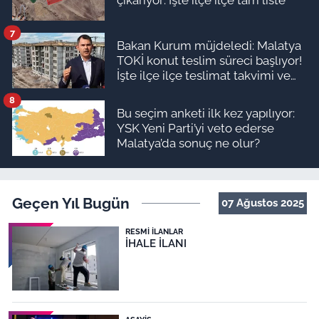
çıkarıyor: İşte ilçe ilçe tam liste
7
Bakan Kurum müjdeledi: Malatya
TOKİ konut teslim süreci başlıyor!
İşte ilçe ilçe teslimat takvimi ve
ödeme planı
8
Bu seçim anketi ilk kez yapılıyor:
YSK Yeni Parti’yi veto ederse
Malatya’da sonuç ne olur?
Geçen Yıl Bugün
07 Ağustos 2025
RESMI İLANLAR
İHALE İLANI