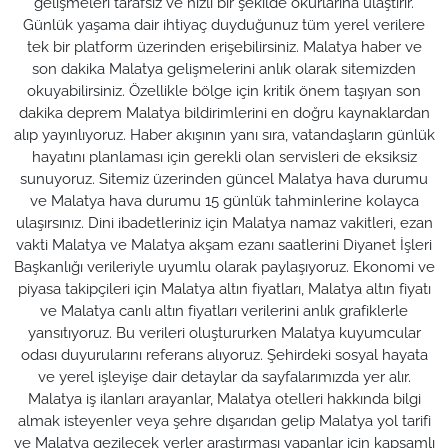
gelişmeleri tarafsız ve hızlı bir şekilde okurlarına ulaştırır.
Günlük yaşama dair ihtiyaç duyduğunuz tüm yerel verilere
tek bir platform üzerinden erişebilirsiniz. Malatya haber ve
son dakika Malatya gelişmelerini anlık olarak sitemizden
okuyabilirsiniz. Özellikle bölge için kritik önem taşıyan son
dakika deprem Malatya bildirimlerini en doğru kaynaklardan
alıp yayınlıyoruz. Haber akışının yanı sıra, vatandaşların günlük
hayatını planlaması için gerekli olan servisleri de eksiksiz
sunuyoruz. Sitemiz üzerinden güncel Malatya hava durumu
ve Malatya hava durumu 15 günlük tahminlerine kolayca
ulaşırsınız. Dini ibadetleriniz için Malatya namaz vakitleri, ezan
vakti Malatya ve Malatya akşam ezanı saatlerini Diyanet İşleri
Başkanlığı verileriyle uyumlu olarak paylaşıyoruz. Ekonomi ve
piyasa takipçileri için Malatya altın fiyatları, Malatya altın fiyatı
ve Malatya canlı altın fiyatları verilerini anlık grafiklerle
yansıtıyoruz. Bu verileri oluştururken Malatya kuyumcular
odası duyurularını referans alıyoruz. Şehirdeki sosyal hayata
ve yerel işleyişe dair detaylar da sayfalarımızda yer alır.
Malatya iş ilanları arayanlar, Malatya otelleri hakkında bilgi
almak isteyenler veya şehre dışarıdan gelip Malatya yol tarifi
ve Malatya gezilecek yerler araştırması yapanlar için kapsamlı