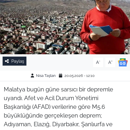
Paylaş
-
+
A
A
Nisa Taştan
20.05.2026 - 12:10
Malatya bugün güne sarsıcı bir depremle
uyandı. Afet ve Acil Durum Yönetimi
Başkanlığı (AFAD) verilerine göre M5.6
büyüklüğünde gerçekleşen deprem;
Adıyaman, Elazığ, Diyarbakır, Şanlıurfa ve