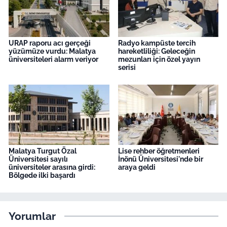
URAP raporu acı gerçeği
Radyo kampüste tercih
yüzümüze vurdu: Malatya
hareketliliği: Geleceğin
üniversiteleri alarm veriyor
mezunları için özel yayın
serisi
Malatya Turgut Özal
Lise rehber öğretmenleri
Üniversitesi sayılı
İnönü Üniversitesi'nde bir
üniversiteler arasına girdi:
araya geldi
Bölgede ilki başardı
Yorumlar