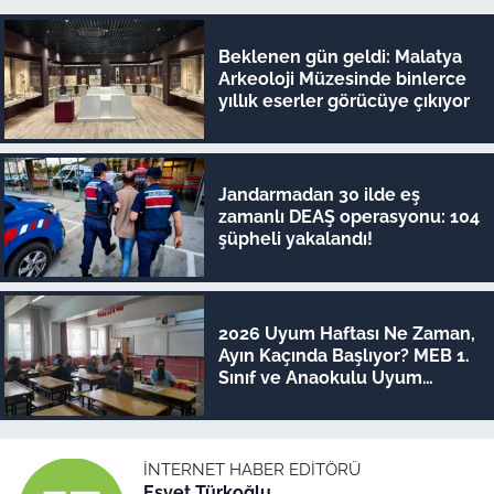
Beklenen gün geldi: Malatya
Arkeoloji Müzesinde binlerce
yıllık eserler görücüye çıkıyor
Jandarmadan 30 ilde eş
zamanlı DEAŞ operasyonu: 104
şüpheli yakalandı!
2026 Uyum Haftası Ne Zaman,
Ayın Kaçında Başlıyor? MEB 1.
Sınıf ve Anaokulu Uyum
Eğitimi Tarihleri
İNTERNET HABER EDITÖRÜ
Esvet Türkoğlu