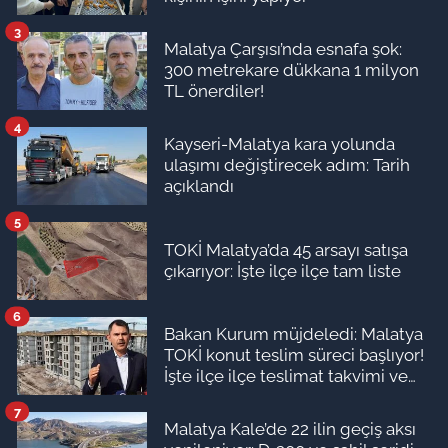
3
Malatya Çarşısı’nda esnafa şok:
300 metrekare dükkana 1 milyon
TL önerdiler!
4
Kayseri-Malatya kara yolunda
ulaşımı değiştirecek adım: Tarih
açıklandı
5
TOKİ Malatya’da 45 arsayı satışa
çıkarıyor: İşte ilçe ilçe tam liste
6
Bakan Kurum müjdeledi: Malatya
TOKİ konut teslim süreci başlıyor!
İşte ilçe ilçe teslimat takvimi ve
ödeme planı
7
Malatya Kale’de 22 ilin geçiş aksı