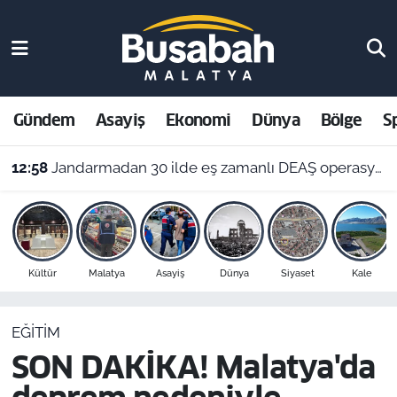
Gündem
Malatya Nöbetçi Eczaneler
Asayiş
Malatya Hava Durumu
Gündem
Asayiş
Ekonomi
Dünya
Bölge
S
Ekonomi
Malatya Namaz Vakitleri
12:58
Jandarmadan 30 ilde eş zamanlı DEAŞ operasyonu: 104 şüpheli yakalandı!
Dünya
Malatya Trafik Yoğunluk Haritası
Bölge
Süper Lig Puan Durumu ve Fikstür
Kültür
Malatya
Asayiş
Dünya
Siyaset
Kale
Spor
Tüm Manşetler
EĞITIM
Resmi İlanlar
Son Dakika Haberleri
SON DAKİKA! Malatya'da
Haber Arşivi