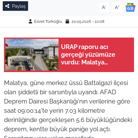
Paylaş
-
+
A
A
Esvet Türkoğlu
20.05.2026 - 10:08
URAP raporu acı
gerçeği yüzümüze
vurdu: Malatya
üniversiteleri alarm
veriyor
Malatya, güne merkez üssü Battalgazi ilçesi
olan şiddetli bir sarsıntıyla uyandı. AFAD
Deprem Dairesi Başkanlığı'nın verilerine göre
saat 09:00:14'te yerin 7.03 kilometre
derinliğinde gerçekleşen 5.6 büyüklüğündeki
deprem, kentte büyük paniğe yol açtı.