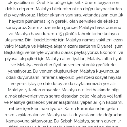
okuyabilirsiniz. Özellikle bölge için kritik önem taşıyan son
dakika deprem Malatya bildirimlerini en doğru kaynaklardan
alıp yayınlıyoruz. Haber akışının yanı sıra, vatandaşların günlük
hayatını planlaması için gerekli olan servisleri de eksiksiz
sunuyoruz. Sitemiz üzerinden güncel Malatya hava durumu
ve Malatya hava durumu 15 günlük tahminlerine kolayca
ulaşırsınız. Dini ibadetleriniz için Malatya namaz vakitleri, ezan
vakti Malatya ve Malatya akşam ezanı saatlerini Diyanet İşleri
Başkanlığı verileriyle uyumlu olarak paylaşıyoruz. Ekonomi ve
piyasa takipçileri için Malatya altın fiyatları, Malatya altın fiyatı
ve Malatya canlı altın fiyatları verilerini anlık grafiklerle
yansıtıyoruz. Bu verileri oluştururken Malatya kuyumcular
odası duyurularını referans alıyoruz. Şehirdeki sosyal hayata
ve yerel işleyişe dair detaylar da sayfalarımızda yer alır.
Malatya iş ilanları arayanlar, Malatya otelleri hakkında bilgi
almak isteyenler veya şehre dışarıdan gelip Malatya yol tarifi
ve Malatya gezilecek yerler araştırması yapanlar için kapsamlı
rehber içerikleri hazırlıyoruz. Kamu kurumlarından gelen
resmi açıklamaları ve Malatya valisi duyurularını da doğrudan
kamuoyuna aktarıyoruz. Bu Sabah Malatya, şehrin güvenilir