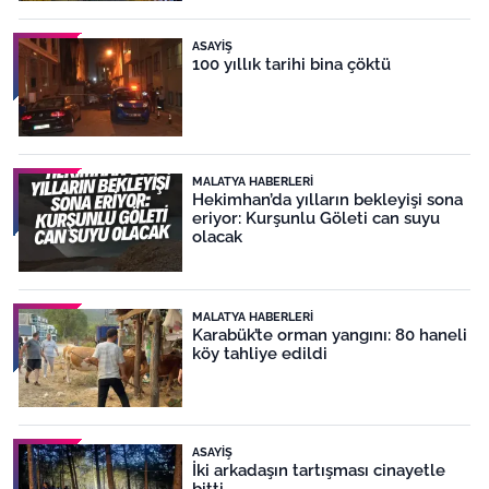
ASAYIŞ
100 yıllık tarihi bina çöktü
MALATYA HABERLERI
Hekimhan’da yılların bekleyişi sona
eriyor: Kurşunlu Göleti can suyu
olacak
MALATYA HABERLERI
Karabük’te orman yangını: 80 haneli
köy tahliye edildi
ASAYIŞ
İki arkadaşın tartışması cinayetle
bitti