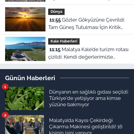
ret, diğerine onay
Dünya
11:55
Gözler Gökyüzüne Çevrildi:
Tam Güneş Tutulması İçin Kritik
Tarih Belli Oldu
Kale Haberleri
11:15
Malatya Kale’de turizm rotası
çizildi: Kendi değerlerimizle
büyürüz, Bodrum’a özenmeyiz!
Günün Haberleri
1
Dünyanın en sağlıklı gıdası seçildi:
Türkiye'de yetişiyor ama kimse
yüzüne bakmıyor
2
Malatya’da Kayısı Çekirdeği
Çıkarma Makinesi geliştirildi! 16
kişinin işini yapıyor