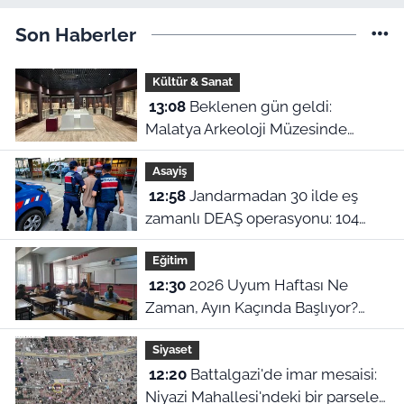
Son Haberler
Kültür & Sanat
13:08
Beklenen gün geldi:
Malatya Arkeoloji Müzesinde
binlerce yıllık eserler görücüye
Asayiş
çıkıyor
12:58
Jandarmadan 30 ilde eş
zamanlı DEAŞ operasyonu: 104
şüpheli yakalandı!
Eğitim
12:30
2026 Uyum Haftası Ne
Zaman, Ayın Kaçında Başlıyor?
MEB 1. Sınıf ve Anaokulu Uyum
Siyaset
Eğitimi Tarihleri
12:20
Battalgazi'de imar mesaisi:
Niyazi Mahallesi'ndeki bir parsele