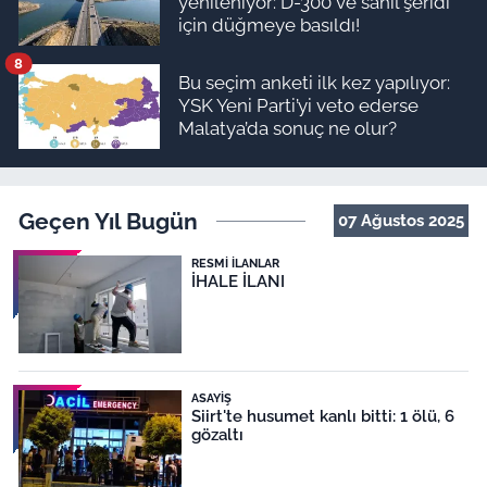
yenileniyor: D-300 ve sahil şeridi
için düğmeye basıldı!
8
Bu seçim anketi ilk kez yapılıyor:
YSK Yeni Parti’yi veto ederse
Malatya’da sonuç ne olur?
Geçen Yıl Bugün
07 Ağustos 2025
RESMI İLANLAR
İHALE İLANI
ASAYIŞ
Siirt'te husumet kanlı bitti: 1 ölü, 6
gözaltı