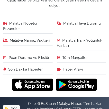
dijital haber ve bilgi kaynağı olarak yayın hayatına devam
ediyor.
Malatya Nöbetçi
Malatya Hava Durumu
Eczaneler
Malatya Namaz Vakitleri
Malatya Trafik Yoğunluk
Haritası
Puan Durumu ve Fikstür
Tüm Manşetler
Son Dakika Haberleri
Haber Arşivi
© 2026 BuSabah Malatya Haber. Tüm hakları
RSS
saklıdır. İçerikler 5846 sayılı FSEK kapsamında