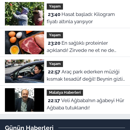
Yaşam
23:40
Hasat başladı: Kilogram
fiyatı altınla yarışıyor
Yaşam
23:20
En sağlıklı proteinler
açıklandı! Zirvede ne et ne de
yumurta var
Yaşam
22:57
Araç park ederken müziği
kısmak tesadüf değil! Beynin gizli
refleksiymiş
Malatya Haberleri
22:17
Veli Ağbaba’nın ağabeyi Hür
Ağbaba tutuklandı!
Günün Haberleri