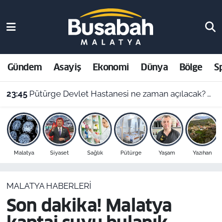
Gündem
Malatya Nöbetçi Eczaneler
Asayiş
Malatya Hava Durumu
Gündem
Asayiş
Ekonomi
Dünya
Bölge
S
Ekonomi
Malatya Namaz Vakitleri
23:45
Pütürge Devlet Hastanesi ne zaman açılacak? Vali Yavuz açıkladı
Dünya
Malatya Trafik Yoğunluk Haritası
Bölge
Süper Lig Puan Durumu ve Fikstür
Malatya
Siyaset
Sağlık
Pütürge
Yaşam
Yazıhan
Spor
Tüm Manşetler
MALATYA HABERLERI
Resmi İlanlar
Son Dakika Haberleri
Son dakika! Malatya
Haber Arşivi