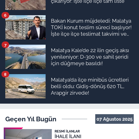
çıkarıyor: İşte ilçe ilçe tam liste
6
Bakan Kurum müjdeledi: Malatya
TOKİ konut teslim süreci başlıyor!
İşte ilçe ilçe teslimat takvimi ve
ödeme planı
7
Malatya Kale’de 22 ilin geçiş aksı
yenileniyor: D-300 ve sahil şeridi
için düğmeye basıldı!
8
Malatya’da ilçe minibüs ücretleri
belli oldu: Gidiş-dönüş 620 TL,
Arapgir zirvede!
Geçen Yıl Bugün
07 Ağustos 2025
RESMI İLANLAR
İHALE İLANI