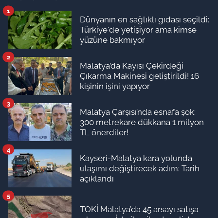
1
Dünyanın en sağlıklı gıdası seçildi:
Türkiye'de yetişiyor ama kimse
yüzüne bakmıyor
2
Malatya’da Kayısı Çekirdeği
Çıkarma Makinesi geliştirildi! 16
kişinin işini yapıyor
3
Malatya Çarşısı’nda esnafa şok:
300 metrekare dükkana 1 milyon
TL önerdiler!
4
Kayseri-Malatya kara yolunda
ulaşımı değiştirecek adım: Tarih
açıklandı
5
TOKİ Malatya’da 45 arsayı satışa