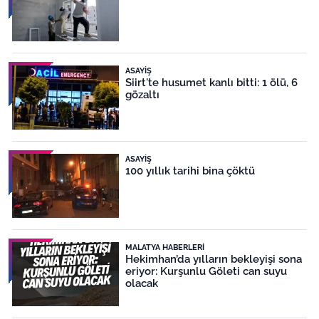
ASAYIŞ
Siirt'te husumet kanlı bitti: 1 ölü, 6
gözaltı
ASAYIŞ
100 yıllık tarihi bina çöktü
MALATYA HABERLERI
Hekimhan’da yılların bekleyişi sona
eriyor: Kurşunlu Göleti can suyu
olacak