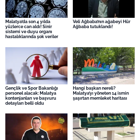
Malatya’da son 4 yılda
Veli Ağbaba’nın ağabeyi Hür
yüzlerce can aldı! Sinir
Ağbaba tutuklandı!
sistemi ve duyu organı
hastalıklarında şok veriler
Gençlik ve Spor Bakanlığı
Hangi başkan nereli?
personel alacak: Malatya
Malatya’yı yöneten 14 ismin
kontenjanları ve başvuru
şaşırtan memleket haritası
detayları belli oldu