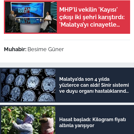
MHP'li vekilin 'Kayısı'
çıkışı iki şehri karıştırdı:
'Malatya’yı cinayetle
suçlayamazsınız!'
Muhabir:
Besime Güner
Malatya’da son 4 yılda
yüzlerce can aldı! Sinir sistemi
ve duyu organı hastalıklarında
şok veriler
Hasat başladı: Kilogram fiyatı
altınla yarışıyor