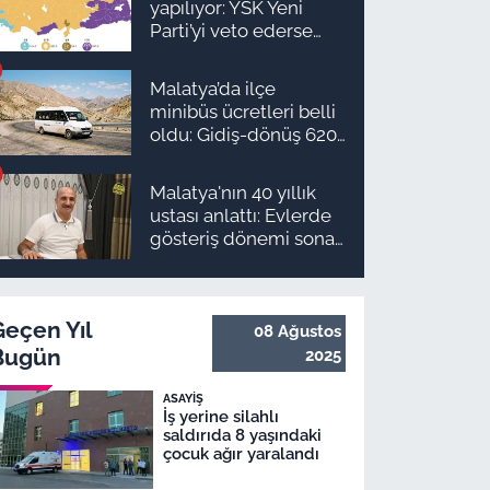
yapılıyor: YSK Yeni
planı
Parti’yi veto ederse
Malatya’da sonuç ne
olur?
Malatya’da ilçe
minibüs ücretleri belli
oldu: Gidiş-dönüş 620
TL, Arapgir zirvede!
Malatya'nın 40 yıllık
ustası anlattı: Evlerde
gösteriş dönemi sona
erdi
Geçen Yıl
08 Ağustos
Bugün
2025
ASAYIŞ
İş yerine silahlı
saldırıda 8 yaşındaki
çocuk ağır yaralandı