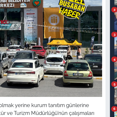
2
3
4
5
olmak yerine kurum tanıtım günlerine
6
tür ve Turizm Müdürlüğü’nün çalışmaları