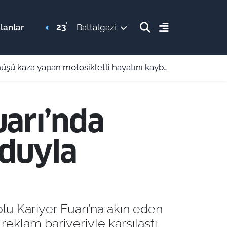
°
23
lanlar
Battalgazi
nüşü kaza yapan motosikletli hayatını kaybetti
uarı’nda
uduyla
lu Kariyer Fuarı’na akın eden
 reklam bariyeriyle karşılaştı.