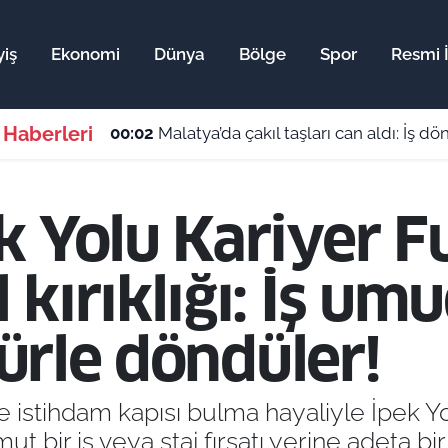
iş
Ekonomi
Dünya
Bölge
Spor
Resmi İ
 Haberleri
00:02
Malatya’da çakıl taşları can aldı: İş dö
k Yolu Kariyer F
kırıklığı: İş um
şürle döndüler!
 istihdam kapısı bulma hayaliyle İpek Yo
t bir iş veya staj fırsatı yerine adeta bir