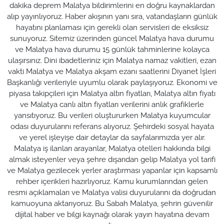
dakika deprem Malatya bildirimlerini en doğru kaynaklardan
alıp yayınlıyoruz. Haber akışının yanı sıra, vatandaşların günlük
hayatını planlaması için gerekli olan servisleri de eksiksiz
sunuyoruz. Sitemiz üzerinden güncel Malatya hava durumu
ve Malatya hava durumu 15 günlük tahminlerine kolayca
ulaşırsınız. Dini ibadetleriniz için Malatya namaz vakitleri, ezan
vakti Malatya ve Malatya akşam ezanı saatlerini Diyanet İşleri
Başkanlığı verileriyle uyumlu olarak paylaşıyoruz. Ekonomi ve
piyasa takipçileri için Malatya altın fiyatları, Malatya altın fiyatı
ve Malatya canlı altın fiyatları verilerini anlık grafiklerle
yansıtıyoruz. Bu verileri oluştururken Malatya kuyumcular
odası duyurularını referans alıyoruz. Şehirdeki sosyal hayata
ve yerel işleyişe dair detaylar da sayfalarımızda yer alır.
Malatya iş ilanları arayanlar, Malatya otelleri hakkında bilgi
almak isteyenler veya şehre dışarıdan gelip Malatya yol tarifi
ve Malatya gezilecek yerler araştırması yapanlar için kapsamlı
rehber içerikleri hazırlıyoruz. Kamu kurumlarından gelen
resmi açıklamaları ve Malatya valisi duyurularını da doğrudan
kamuoyuna aktarıyoruz. Bu Sabah Malatya, şehrin güvenilir
dijital haber ve bilgi kaynağı olarak yayın hayatına devam