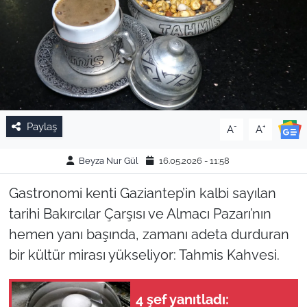
Paylaş
-
+
A
A
Beyza Nur Gül
16.05.2026 - 11:58
Gastronomi kenti Gaziantep’in kalbi sayılan
tarihi Bakırcılar Çarşısı ve Almacı Pazarı’nın
hemen yanı başında, zamanı adeta durduran
bir kültür mirası yükseliyor: Tahmis Kahvesi.
4 şef yanıtladı: