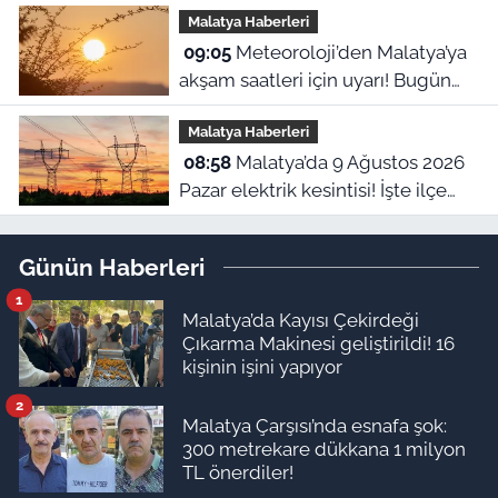
Malatya Haberleri
yapıldı!
09:05
Meteoroloji’den Malatya’ya
akşam saatleri için uyarı! Bugün
hava nasıl olacak?
Malatya Haberleri
08:58
Malatya’da 9 Ağustos 2026
Pazar elektrik kesintisi! İşte ilçe
ilçe kesinti yaşanacak mahalleler
Günün Haberleri
1
Malatya’da Kayısı Çekirdeği
Çıkarma Makinesi geliştirildi! 16
kişinin işini yapıyor
2
Malatya Çarşısı’nda esnafa şok:
300 metrekare dükkana 1 milyon
TL önerdiler!