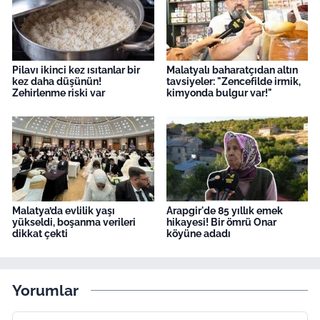
Pilavı ikinci kez ısıtanlar bir
Malatyalı baharatçıdan altın
kez daha düşünün!
tavsiyeler: "Zencefilde irmik,
Zehirlenme riski var
kimyonda bulgur var!"
Malatya’da evlilik yaşı
Arapgir'de 85 yıllık emek
yükseldi, boşanma verileri
hikayesi! Bir ömrü Onar
dikkat çekti
köyüne adadı
Yorumlar