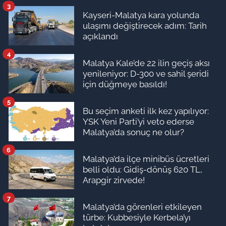
3
Kayseri-Malatya kara yolunda
ulaşımı değiştirecek adım: Tarih
açıklandı
4
Malatya Kale’de 22 ilin geçiş aksı
yenileniyor: D-300 ve sahil şeridi
için düğmeye basıldı!
5
Bu seçim anketi ilk kez yapılıyor:
YSK Yeni Parti’yi veto ederse
Malatya’da sonuç ne olur?
6
Malatya’da ilçe minibüs ücretleri
belli oldu: Gidiş-dönüş 620 TL,
Arapgir zirvede!
7
Malatya’da görenleri etkileyen
türbe: Kubbesiyle Kerbela’yı