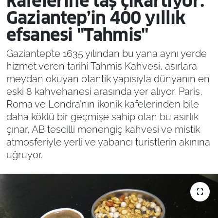
kafelerine taş çıkartıyor:
Gaziantep’in 400 yıllık
efsanesi "Tahmis"
Gaziantep’te 1635 yılından bu yana aynı yerde
hizmet veren tarihi Tahmis Kahvesi, asırlara
meydan okuyan otantik yapısıyla dünyanın en
eski 8 kahvehanesi arasında yer alıyor. Paris,
Roma ve Londra’nın ikonik kafelerinden bile
daha köklü bir geçmişe sahip olan bu asırlık
çınar, AB tescilli menengiç kahvesi ve mistik
atmosferiyle yerli ve yabancı turistlerin akınına
uğruyor.