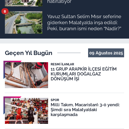
hatırlatıyor
8
Yavuz Sultan Selim Mısır seferine
giderken Malatya’da inşa edildi:
Peki, buranın ismi neden “Nadir?”
Geçen Yıl Bugün
09 Ağustos 2025
RESMI İLANLAR
11 GRUP ARAPKİR İLÇESİ EĞİTİM
KURUMLARI DOĞALGAZ
DÖNÜŞÜM İŞİ
SPOR
Milli Takım, Macaristan’ı 3-0 yendi:
Şimdi sıra Malatya’daki
karşılaşmada