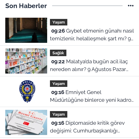
Son Haberler
Yaşam
09:26
Gıybet etmenin günahı nasıl
temizlenir, helalleşmek şart mı? 9
Ağustos Malatya ezan vakitleri
Sağlık
09:22
Malatya’da bugün acil ilaç
nereden alınır? 9 Ağustos Pazar
nöbetçi eczaneler
Yaşam
09:16
Emniyet Genel
Müdürlüğüne binlerce yeni kadro!
Cumhurbaşkanlığı Kararı Resmi
Yaşam
Gazete’de
09:16
Diplomaside kritik görev
değişimi: Cumhurbaşkanlığı
kararıyla yeni büyükelçi atamaları