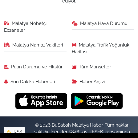
ediyor.
Malatya Nöbetçi
Malatya Hava Durumu
Eczaneler
Malatya Namaz Vakitleri
Malatya Trafik Yoğunluk
Haritası
Puan Durumu ve Fikstür
Tüm Manşetler
Son Dakika Haberleri
Haber Arşivi
© 2026 BuSabah Malatya Haber. Tüm hakları
RSS
saklıdır. İçerikler 5846 sayılı FSEK kapsamında