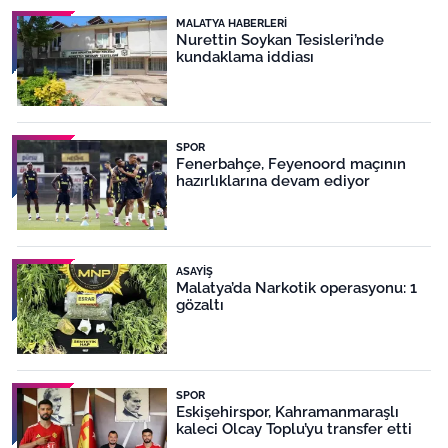
MALATYA HABERLERI
Nurettin Soykan Tesisleri’nde
kundaklama iddiası
SPOR
Fenerbahçe, Feyenoord maçının
hazırlıklarına devam ediyor
ASAYIŞ
Malatya’da Narkotik operasyonu: 1
gözaltı
SPOR
Eskişehirspor, Kahramanmaraşlı
kaleci Olcay Toplu’yu transfer etti