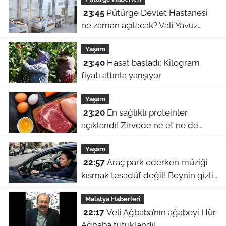
veriler
23:45
Pütürge Devlet Hastanesi
ne zaman açılacak? Vali Yavuz
açıkladı
Yaşam
23:40
Hasat başladı: Kilogram
fiyatı altınla yarışıyor
Yaşam
23:20
En sağlıklı proteinler
açıklandı! Zirvede ne et ne de
yumurta var
Yaşam
22:57
Araç park ederken müziği
kısmak tesadüf değil! Beynin gizli
refleksiymiş
Malatya Haberleri
22:17
Veli Ağbaba’nın ağabeyi Hür
Ağbaba tutuklandı!