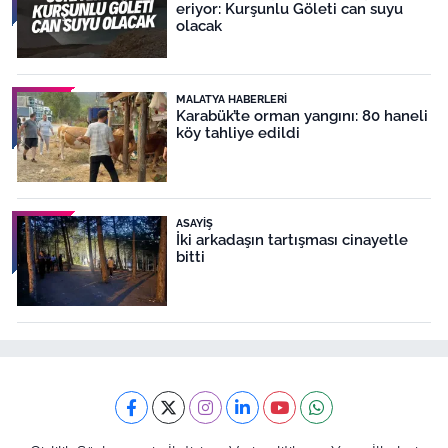
eriyor: Kurşunlu Göleti can suyu
olacak
MALATYA HABERLERI
Karabük’te orman yangını: 80 haneli
köy tahliye edildi
ASAYIŞ
İki arkadaşın tartışması cinayetle
bitti