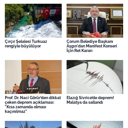
Çırçır Şelalesi Turkuaz
Çorum Belediye Başkanı
rengiyle büyülüyor
Aşgın'dan Manifest Konseri
İçin Ret Kararı
Prof. Dr. Naci Görür’den dikkat
Elazığ Sivrice’de deprem!
çeken deprem açıklaması:
Malatya da sallandı
"Kısa zamanda olması
kaçınılmaz"