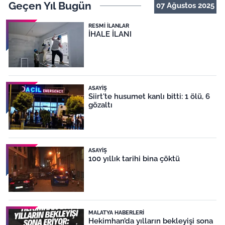
Geçen Yıl Bugün
07 Ağustos 2025
RESMI İLANLAR
İHALE İLANI
ASAYIŞ
Siirt'te husumet kanlı bitti: 1 ölü, 6
gözaltı
ASAYIŞ
100 yıllık tarihi bina çöktü
MALATYA HABERLERI
Hekimhan’da yılların bekleyişi sona