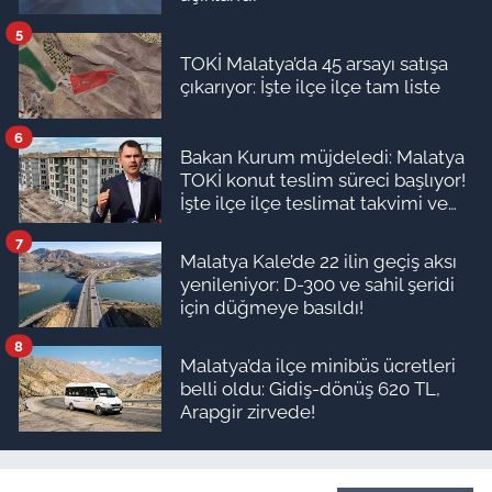
5
TOKİ Malatya’da 45 arsayı satışa
çıkarıyor: İşte ilçe ilçe tam liste
6
Bakan Kurum müjdeledi: Malatya
TOKİ konut teslim süreci başlıyor!
İşte ilçe ilçe teslimat takvimi ve
ödeme planı
7
Malatya Kale’de 22 ilin geçiş aksı
yenileniyor: D-300 ve sahil şeridi
için düğmeye basıldı!
8
Malatya’da ilçe minibüs ücretleri
belli oldu: Gidiş-dönüş 620 TL,
Arapgir zirvede!