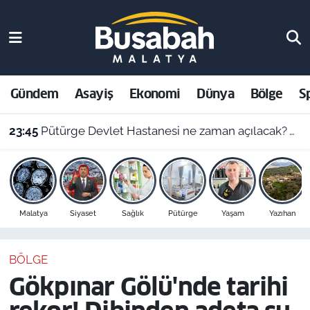
Gündem
Malatya Nöbetçi Eczaneler
Asayiş
Malatya Hava Durumu
Gündem
Asayiş
Ekonomi
Dünya
Bölge
S
Ekonomi
Malatya Namaz Vakitleri
23:45
Pütürge Devlet Hastanesi ne zaman açılacak? Vali Yavuz açıkladı
Dünya
Malatya Trafik Yoğunluk Haritası
Bölge
Süper Lig Puan Durumu ve Fikstür
Malatya
Siyaset
Sağlık
Pütürge
Yaşam
Yazıhan
Spor
Tüm Manşetler
BÖLGE
Resmi İlanlar
Son Dakika Haberleri
Gökpınar Gölü'nde tarihi
Haber Arşivi