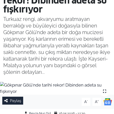
rekor! Dibinden adeta su
fışkırıyor
Turkuaz rengi, akvaryumu aratmayan
berraklığı ve büyüleyici doğasıyla bilinen
Gökpınar Gölü’nde adeta bir doğa mucizesi
yaşanıyor. Kış karlarının erimesi ve bereketli
ilkbahar yağmurlarıyla yeraltı kaynakları taşan
saklı cennette, su çıkış miktarı neredeyse ikiye
katlanarak tarihi bir rekora ulaştı. İşte Kayseri-
Malatya yolunun yanı başındaki o görsel
şölenin detayları...
Paylaş
-
+
A
A
Beyza Nur Gül
16.05.2026 - 12:39