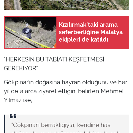
Kızılırmak'taki arama
seferberliğine Malatya
ekipleri de katıldı
"HERKESİN BU TABİATI KEŞFETMESİ
GEREKİYOR"
Gökpınar’ın doğasına hayran olduğunu ve her
yıl defalarca ziyaret ettiğini belirten Mehmet
Yılmaz ise,
"Gökpınar’ı berraklığıyla, kendine has