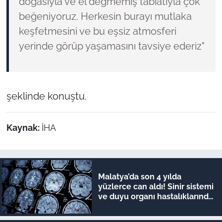
doğasıyla ve el değmemiş tabiatıyla çok
beğeniyoruz. Herkesin burayı mutlaka
keşfetmesini ve bu eşsiz atmosferi
yerinde görüp yaşamasını tavsiye ederiz"
şeklinde konuştu.
Kaynak:
İHA
Malatya’da son 4 yılda
yüzlerce can aldı! Sinir sistemi
ve duyu organı hastalıklarında
şok veriler