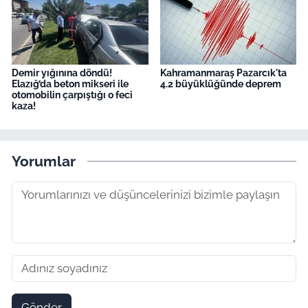
Demir yığınına döndü!
Kahramanmaraş Pazarcık'ta
Elazığ’da beton mikseri ile
4.2 büyüklüğünde deprem
otomobilin çarpıştığı o feci
kaza!
Yorumlar
Gönder