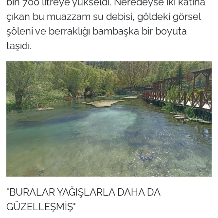
bin 700 litreye yükseldi. Neredeyse iki katına
çıkan bu muazzam su debisi, göldeki görsel
şöleni ve berraklığı bambaşka bir boyuta
taşıdı.
"BURALAR YAĞIŞLARLA DAHA DA
GÜZELLEŞMİŞ"