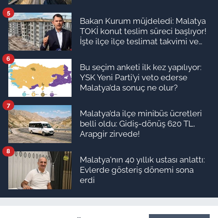
5
Bakan Kurum müjdeledi: Malatya
TOKİ konut teslim süreci başlıyor!
İşte ilçe ilçe teslimat takvimi ve
ödeme planı
6
Bu seçim anketi ilk kez yapılıyor:
YSK Yeni Parti’yi veto ederse
Malatya’da sonuç ne olur?
7
Malatya’da ilçe minibüs ücretleri
belli oldu: Gidiş-dönüş 620 TL,
Arapgir zirvede!
8
Malatya'nın 40 yıllık ustası anlattı:
Evlerde gösteriş dönemi sona
erdi