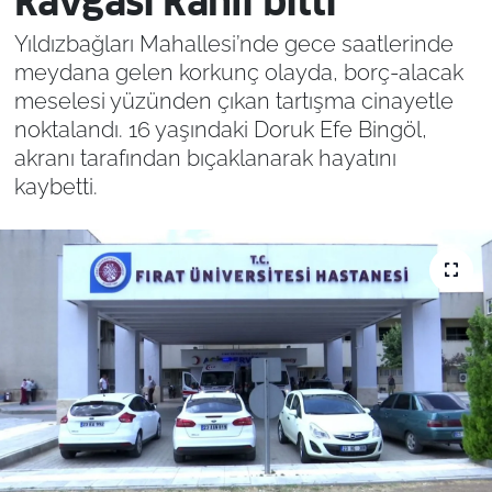
kavgası kanlı bitti
Yıldızbağları Mahallesi’nde gece saatlerinde
meydana gelen korkunç olayda, borç-alacak
meselesi yüzünden çıkan tartışma cinayetle
noktalandı. 16 yaşındaki Doruk Efe Bingöl,
akranı tarafından bıçaklanarak hayatını
kaybetti.