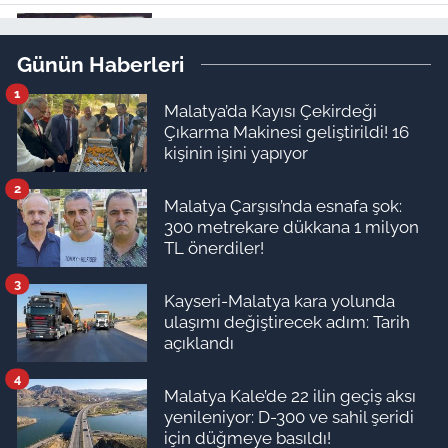
“Nadir?”
Malatya Haberleri
Günün Haberleri
21:50
Türk futbolunun unutulmaz
1
kaptanı: Malatyalı “Cengaver”
Malatya’da Kayısı Çekirdeği
Bülent Korkmaz’ın ilham veren
Çıkarma Makinesi geliştirildi! 16
kişinin işini yapıyor
hikayesi
2
Malatya Çarşısı’nda esnafa şok:
Yaşam
300 metrekare dükkana 1 milyon
21:30
Kilosu 72 bin TL'den
TL önerdiler!
satılıyor! Meğer bu sütten
yapılıyormuş
3
Kayseri-Malatya kara yolunda
ulaşımı değiştirecek adım: Tarih
açıklandı
4
Malatya Kale’de 22 ilin geçiş aksı
yenileniyor: D-300 ve sahil şeridi
için düğmeye basıldı!