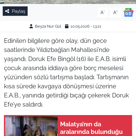
Paylaş
-
+
A
A
Beyza Nur Gül
10.05.2026 - 13:21
Edinilen bilgilere göre olay, dün gece
saatlerinde Yıldızbağları Mahallesi’nde
yaşandı. Doruk Efe Bingöl (16) ile E.A.B. isimli
çocuk arasında iddiaya göre borç meselesi
yüzünden sözlü tartışma başladı. Tartışmanın
kısa sürede kavgaya dönüşmesi üzerine
E.A.B., yanında getirdiği bıçağı çekerek Doruk
Efe’ye saldırdı.
Malatya’nın da
aralarında bulunduğu