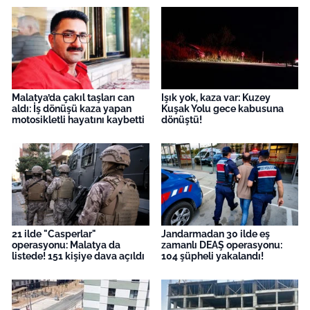
Malatya’da çakıl taşları can
Işık yok, kaza var: Kuzey
aldı: İş dönüşü kaza yapan
Kuşak Yolu gece kabusuna
motosikletli hayatını kaybetti
dönüştü!
21 ilde "Casperlar"
Jandarmadan 30 ilde eş
operasyonu: Malatya da
zamanlı DEAŞ operasyonu:
listede! 151 kişiye dava açıldı
104 şüpheli yakalandı!