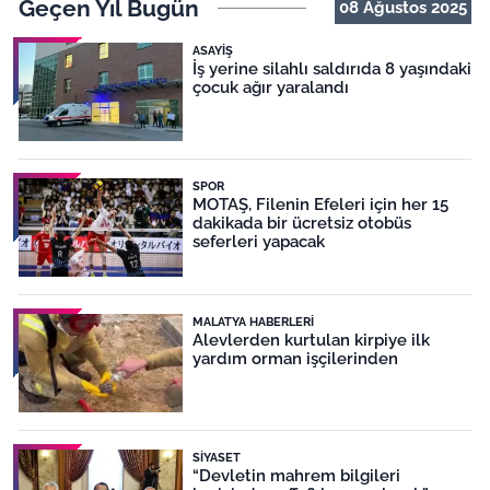
Geçen Yıl Bugün
08 Ağustos 2025
ASAYIŞ
İş yerine silahlı saldırıda 8 yaşındaki
çocuk ağır yaralandı
SPOR
MOTAŞ, Filenin Efeleri için her 15
dakikada bir ücretsiz otobüs
seferleri yapacak
MALATYA HABERLERI
Alevlerden kurtulan kirpiye ilk
yardım orman işçilerinden
SIYASET
“Devletin mahrem bilgileri