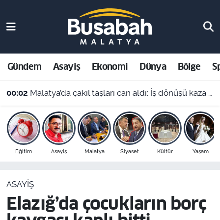
Gündem
Malatya Nöbetçi Eczaneler
Asayiş
Malatya Hava Durumu
Gündem
Asayiş
Ekonomi
Dünya
Bölge
S
Ekonomi
Malatya Namaz Vakitleri
00:02
Malatya’da çakıl taşları can aldı: İş dönüşü kaza yapan motosikletli hayatını kaybetti
Dünya
Malatya Trafik Yoğunluk Haritası
Bölge
Süper Lig Puan Durumu ve Fikstür
Eğitim
Asayiş
Malatya
Siyaset
Kültür
Yaşam
Spor
Tüm Manşetler
ASAYIŞ
Resmi İlanlar
Son Dakika Haberleri
Elazığ’da çocukların borç
Haber Arşivi