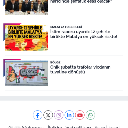
haricinde şeffaflık esas olacak”
MALATYA HABERLERI
İklim raporu uyardı: 12 şehirle
birlikte Malatya en yüksek riskte!
BÖLGE
Onikişubat’ta trafolar vicdanın
tuvaline dönüştü
Gizlilik Sözleşmesi
İletişim
Veri politikası
Yayın İlkeleri