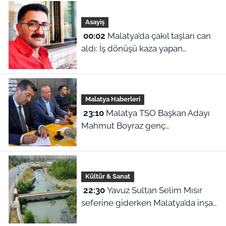
Asayiş
00:02
Malatya’da çakıl taşları can
aldı: İş dönüşü kaza yapan
motosikletli hayatını kaybetti
Malatya Haberleri
23:10
Malatya TSO Başkan Adayı
Mahmut Boyraz genç
girişimcilerle buluştu
Kültür & Sanat
22:30
Yavuz Sultan Selim Mısır
seferine giderken Malatya’da inşa
edildi: Peki, buranın ismi neden