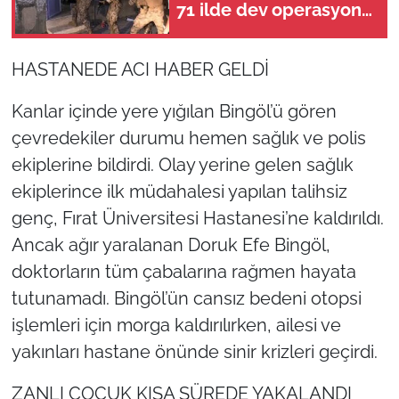
71 ilde dev operasyon:
844 tutuklama!
HASTANEDE ACI HABER GELDİ
Kanlar içinde yere yığılan Bingöl’ü gören
çevredekiler durumu hemen sağlık ve polis
ekiplerine bildirdi. Olay yerine gelen sağlık
ekiplerince ilk müdahalesi yapılan talihsiz
genç, Fırat Üniversitesi Hastanesi’ne kaldırıldı.
Ancak ağır yaralanan Doruk Efe Bingöl,
doktorların tüm çabalarına rağmen hayata
tutunamadı. Bingöl’ün cansız bedeni otopsi
işlemleri için morga kaldırılırken, ailesi ve
yakınları hastane önünde sinir krizleri geçirdi.
ZANLI ÇOCUK KISA SÜREDE YAKALANDI