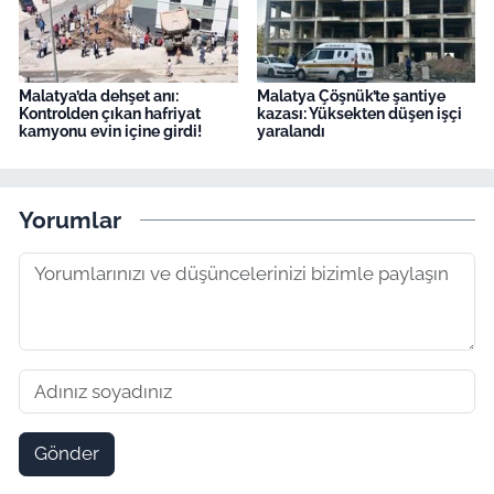
Malatya’da dehşet anı:
Malatya Çöşnük’te şantiye
Kontrolden çıkan hafriyat
kazası: Yüksekten düşen işçi
kamyonu evin içine girdi!
yaralandı
Yorumlar
Gönder