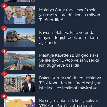
2
Malatya Çarşısı’nda esnafa şok:
300 metrekare dükkana 1 milyon
TL önerdiler!
3
Kayseri-Malatya kara yolunda
ulaşımı değiştirecek adım: Tarih
açıklandı
4
Malatya Kale’de 22 ilin geçiş aksı
yenileniyor: D-300 ve sahil şeridi
için düğmeye basıldı!
5
Bakan Kurum müjdeledi: Malatya
TOKİ konut teslim süreci başlıyor!
İşte ilçe ilçe teslimat takvimi ve
ödeme planı
6
Bu seçim anketi ilk kez yapılıyor:
YSK Yeni Parti’yi veto ederse