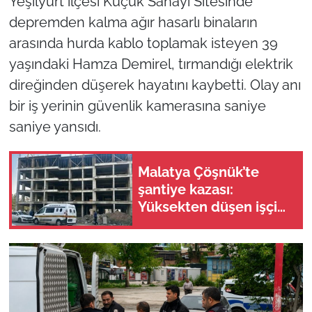
Yeşilyurt ilçesi Küçük Sanayi Sitesinde
depremden kalma ağır hasarlı binaların
arasında hurda kablo toplamak isteyen 39
yaşındaki Hamza Demirel, tırmandığı elektrik
direğinden düşerek hayatını kaybetti. Olay anı
bir iş yerinin güvenlik kamerasına saniye
saniye yansıdı.
Malatya Çöşnük’te
şantiye kazası:
Yüksekten düşen işçi
yaralandı