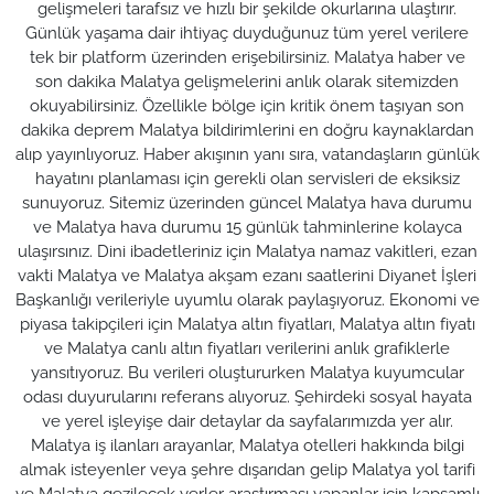
gelişmeleri tarafsız ve hızlı bir şekilde okurlarına ulaştırır.
Günlük yaşama dair ihtiyaç duyduğunuz tüm yerel verilere
tek bir platform üzerinden erişebilirsiniz. Malatya haber ve
son dakika Malatya gelişmelerini anlık olarak sitemizden
okuyabilirsiniz. Özellikle bölge için kritik önem taşıyan son
dakika deprem Malatya bildirimlerini en doğru kaynaklardan
alıp yayınlıyoruz. Haber akışının yanı sıra, vatandaşların günlük
hayatını planlaması için gerekli olan servisleri de eksiksiz
sunuyoruz. Sitemiz üzerinden güncel Malatya hava durumu
ve Malatya hava durumu 15 günlük tahminlerine kolayca
ulaşırsınız. Dini ibadetleriniz için Malatya namaz vakitleri, ezan
vakti Malatya ve Malatya akşam ezanı saatlerini Diyanet İşleri
Başkanlığı verileriyle uyumlu olarak paylaşıyoruz. Ekonomi ve
piyasa takipçileri için Malatya altın fiyatları, Malatya altın fiyatı
ve Malatya canlı altın fiyatları verilerini anlık grafiklerle
yansıtıyoruz. Bu verileri oluştururken Malatya kuyumcular
odası duyurularını referans alıyoruz. Şehirdeki sosyal hayata
ve yerel işleyişe dair detaylar da sayfalarımızda yer alır.
Malatya iş ilanları arayanlar, Malatya otelleri hakkında bilgi
almak isteyenler veya şehre dışarıdan gelip Malatya yol tarifi
ve Malatya gezilecek yerler araştırması yapanlar için kapsamlı