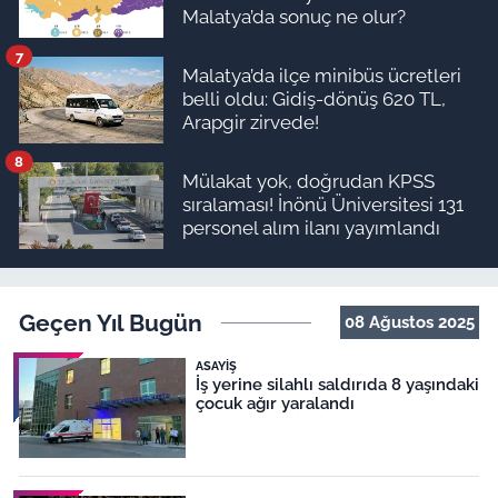
Malatya’da sonuç ne olur?
7
Malatya’da ilçe minibüs ücretleri
belli oldu: Gidiş-dönüş 620 TL,
Arapgir zirvede!
8
Mülakat yok, doğrudan KPSS
sıralaması! İnönü Üniversitesi 131
personel alım ilanı yayımlandı
Geçen Yıl Bugün
08 Ağustos 2025
ASAYIŞ
İş yerine silahlı saldırıda 8 yaşındaki
çocuk ağır yaralandı