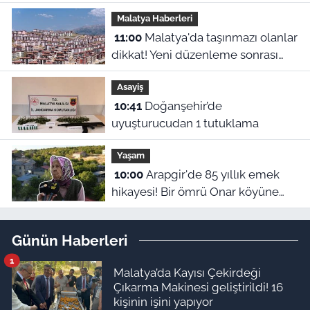
çekti
Malatya Haberleri
11:00
Malatya'da taşınmazı olanlar
dikkat! Yeni düzenleme sonrası
gözler 2027 hesaplamalarına
Asayiş
çevrildi
10:41
Doğanşehir’de
uyuşturucudan 1 tutuklama
Yaşam
10:00
Arapgir'de 85 yıllık emek
hikayesi! Bir ömrü Onar köyüne
adadı
Günün Haberleri
1
Malatya’da Kayısı Çekirdeği
Çıkarma Makinesi geliştirildi! 16
kişinin işini yapıyor