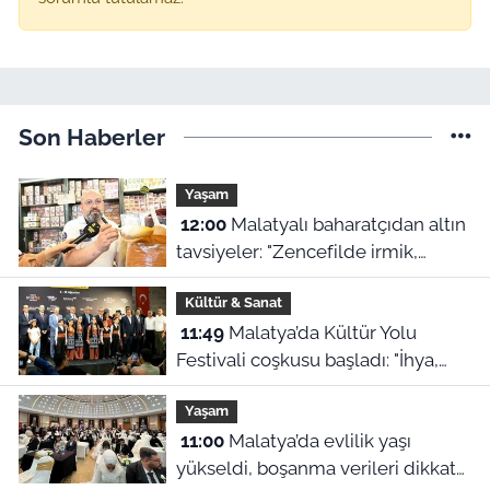
Son Haberler
Yaşam
12:00
Malatyalı baharatçıdan altın
tavsiyeler: "Zencefilde irmik,
kimyonda bulgur var!"
Kültür & Sanat
11:49
Malatya’da Kültür Yolu
Festivali coşkusu başladı: "İhya,
inşa ve kültürle normalleşiyoruz"
Yaşam
11:00
Malatya’da evlilik yaşı
yükseldi, boşanma verileri dikkat