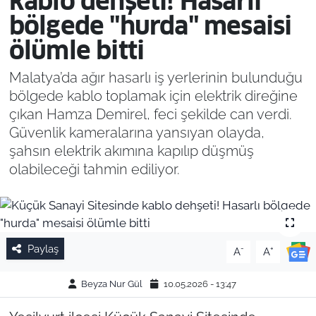
kablo dehşeti! Hasarlı
bölgede "hurda" mesaisi
ölümle bitti
Malatya’da ağır hasarlı iş yerlerinin bulunduğu
bölgede kablo toplamak için elektrik direğine
çıkan Hamza Demirel, feci şekilde can verdi.
Güvenlik kameralarına yansıyan olayda,
şahsın elektrik akımına kapılıp düşmüş
olabileceği tahmin ediliyor.
Paylaş
-
+
A
A
Beyza Nur Gül
10.05.2026 - 13:47