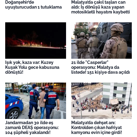
Doğanşehir’de
Malatya’da çakıl taşları can
uyuşturucudan 1 tutuklama
aldı: İş dönüşü kaza yapan
motosikletli hayatını kaybetti
Işık yok, kaza var: Kuzey
21 ilde "Casperlar"
Kuşak Yolu gece kabusuna
operasyonu: Malatya da
dönüştü!
listede! 151 kişiye dava açıldı
Jandarmadan 30 ilde eş
Malatya’da dehşet anı:
zamanlı DEAŞ operasyonu:
Kontrolden çıkan hafriyat
104 şüpheli yakalandı!
kamyonu evin içine girdi!