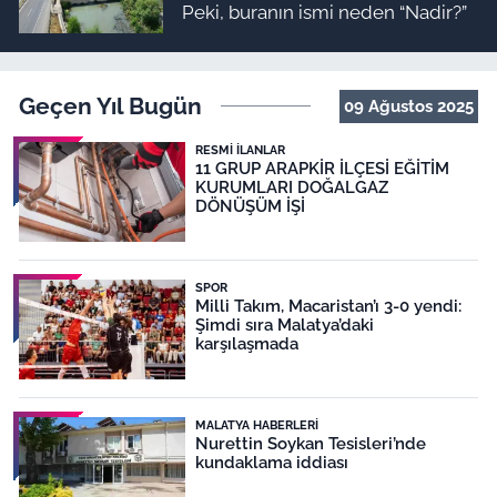
Peki, buranın ismi neden “Nadir?”
Geçen Yıl Bugün
09 Ağustos 2025
RESMI İLANLAR
11 GRUP ARAPKİR İLÇESİ EĞİTİM
KURUMLARI DOĞALGAZ
DÖNÜŞÜM İŞİ
SPOR
Milli Takım, Macaristan’ı 3-0 yendi:
Şimdi sıra Malatya’daki
karşılaşmada
MALATYA HABERLERI
Nurettin Soykan Tesisleri’nde
kundaklama iddiası