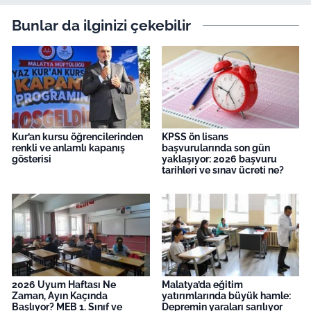
Bunlar da ilginizi çekebilir
Kur’an kursu öğrencilerinden
KPSS ön lisans
renkli ve anlamlı kapanış
başvurularında son gün
gösterisi
yaklaşıyor: 2026 başvuru
tarihleri ve sınav ücreti ne?
2026 Uyum Haftası Ne
Malatya’da eğitim
Zaman, Ayın Kaçında
yatırımlarında büyük hamle:
Başlıyor? MEB 1. Sınıf ve
Depremin yaraları sarılıyor