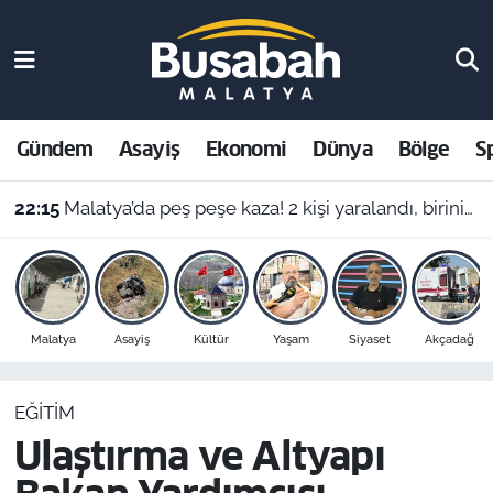
Gündem
Malatya Nöbetçi Eczaneler
Asayiş
Malatya Hava Durumu
Gündem
Asayiş
Ekonomi
Dünya
Bölge
S
Ekonomi
Malatya Namaz Vakitleri
22:15
Malatya’da peş peşe kaza! 2 kişi yaralandı, birinin durumu ağır
Dünya
Malatya Trafik Yoğunluk Haritası
Bölge
Süper Lig Puan Durumu ve Fikstür
Malatya
Asayiş
Kültür
Yaşam
Siyaset
Akçadağ
Spor
Tüm Manşetler
EĞITIM
Resmi İlanlar
Son Dakika Haberleri
Ulaştırma ve Altyapı
Haber Arşivi