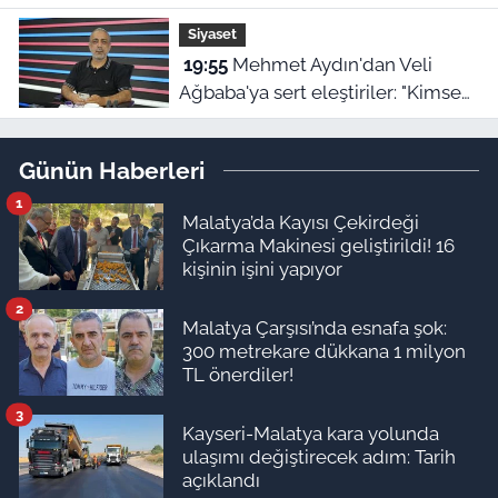
riski var
Siyaset
19:55
Mehmet Aydın'dan Veli
Ağbaba'ya sert eleştiriler: "Kimse
hukukun üzerinde değil"
Günün Haberleri
1
Malatya’da Kayısı Çekirdeği
Çıkarma Makinesi geliştirildi! 16
kişinin işini yapıyor
2
Malatya Çarşısı’nda esnafa şok:
300 metrekare dükkana 1 milyon
TL önerdiler!
3
Kayseri-Malatya kara yolunda
ulaşımı değiştirecek adım: Tarih
açıklandı