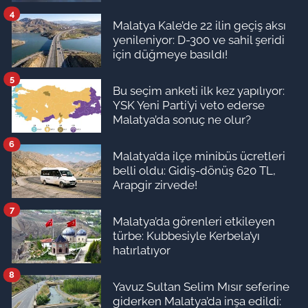
4
Malatya Kale’de 22 ilin geçiş aksı
yenileniyor: D-300 ve sahil şeridi
için düğmeye basıldı!
5
Bu seçim anketi ilk kez yapılıyor:
YSK Yeni Parti’yi veto ederse
Malatya’da sonuç ne olur?
6
Malatya’da ilçe minibüs ücretleri
belli oldu: Gidiş-dönüş 620 TL,
Arapgir zirvede!
7
Malatya’da görenleri etkileyen
türbe: Kubbesiyle Kerbela’yı
hatırlatıyor
8
Yavuz Sultan Selim Mısır seferine
giderken Malatya’da inşa edildi: