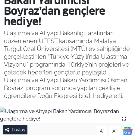
Bakan Yardımcısı
Boyraz’dan gençlere
hediye!
Ulaştırma ve Altyapı Bakanlığı tarafından
düzenlenen UFEST kapsamında Malatya
Turgut Özal Üniversitesi (MTÜ) ev sahipliğinde
gerçekleştirilen “Türkiye Yüzyılı’nda Ulaştırma
Vizyonu” programında, Türkiye’nin projeleri ve
gelecek hedefleri gençlerle paylaşıldı.
Ulaştırma ve Altyapı Bakan Yardımcısı Osman
Boyraz, program sonunda yapılan çekilişle
öğrencilere Doğu Ekspresi bileti hediye etti.
Paylaş
-
+
A
A