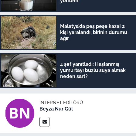
yöntem
Malatya’da peş peşe kaza! 2
kişi yaralandı, birinin durumu
ağır
4 şef yanıtladı: Haşlanmış
yumurtayı buzlu suya almak
neden şart?
İNTERNET EDITÖRÜ
Beyza Nur Gül