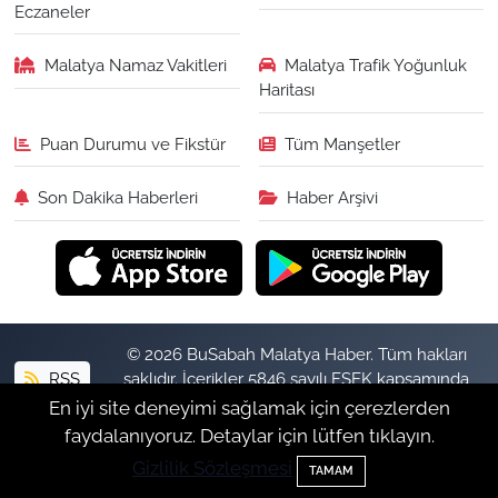
Eczaneler
Malatya Namaz Vakitleri
Malatya Trafik Yoğunluk
Haritası
Puan Durumu ve Fikstür
Tüm Manşetler
Son Dakika Haberleri
Haber Arşivi
© 2026 BuSabah Malatya Haber. Tüm hakları
RSS
saklıdır. İçerikler 5846 sayılı FSEK kapsamında
izinsiz kopyalanamaz.
En iyi site deneyimi sağlamak için çerezlerden
faydalanıyoruz. Detaylar için lütfen tıklayın.
Gizlilik Sözleşmesi
Haber Yazılımı:
TE Bilişim
TAMAM