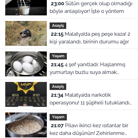
23:00
Sütün gerçek olup olmadığı
böyle anlaşılıyor! İşte o yöntem
Asayiş
22:15
Malatya’da peş peşe kaza! 2
kişi yaralandı, birinin durumu ağır
Yaşam
21:45
4 şef yanıtladı: Haşlanmış
yumurtayı buzlu suya almak
neden şart?
Asayiş
21:34
Malatya’da narkotik
operasyonu! 11 şüpheli tutuklandı,
uyuşturucu stoku ele geçirildi
Yaşam
21:07
Pilavı ikinci kez ısıtanlar bir
kez daha düşünün! Zehirlenme