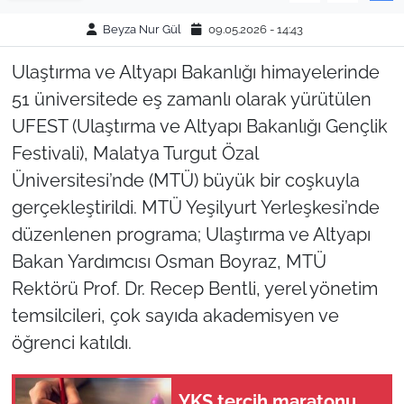
Beyza Nur Gül
09.05.2026 - 14:43
Ulaştırma ve Altyapı Bakanlığı himayelerinde
51 üniversitede eş zamanlı olarak yürütülen
UFEST (Ulaştırma ve Altyapı Bakanlığı Gençlik
Festivali), Malatya Turgut Özal
Üniversitesi’nde (MTÜ) büyük bir coşkuyla
gerçekleştirildi. MTÜ Yeşilyurt Yerleşkesi’nde
düzenlenen programa; Ulaştırma ve Altyapı
Bakan Yardımcısı Osman Boyraz, MTÜ
Rektörü Prof. Dr. Recep Bentli, yerel yönetim
temsilcileri, çok sayıda akademisyen ve
öğrenci katıldı.
YKS tercih maratonu