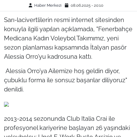
Haber Merkezi
08.06.2025 - 20:10
Sarı-lacivertlilerin resmi internet sitesinden
konuyla ilgili yapılan açıklamada, "Fenerbahçe
Medicana Kadın Voleybol Takımımız, yeni
sezon planlaması kapsamında İtalyan pasör
Alessia Orro’yu kadrosuna kattı.
Alessia Orro’ya Ailemize hoş geldin diyor,
çubuklu forma ile sonsuz başarılar diliyoruz"
denildi.
2013-2014 sezonunda Club Italia Crai ile
profesyonel kariyerine başlayan 26 yaşındaki
voleybolcu; Unet E-Work Busto Arsizio ve