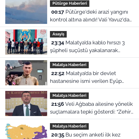
Pütürge Haberleri
00:17
Pütürge'deki arazi yangını
kontrol altına alındı! Vali Yavuz'dan
çağrı
Asayiş
23:34
Malatya’da kablo hırsızı 3
şüpheli suçüstü yakalanarak
tutuklandı
Malatya Haberleri
22:52
Malatya’da bir devlet
hastanesine ismi verilen Eyüp
Hacıoğlu kimdir? İşte duygu dolu
Malatya Haberleri
hikayesi
21:56
Veli Ağbaba ailesine yönelik
suçlamalara tepki gösterdi: “Zehir
olsun”
Malatya Haberleri
20:35
Bu seçim anketi ilk kez