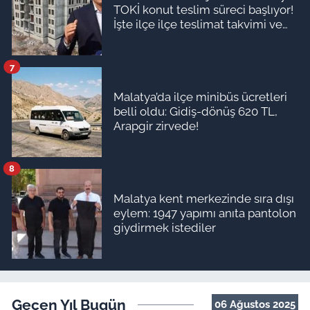
TOKİ konut teslim süreci başlıyor!
İşte ilçe ilçe teslimat takvimi ve
ödeme planı
7
Malatya’da ilçe minibüs ücretleri
belli oldu: Gidiş-dönüş 620 TL,
Arapgir zirvede!
8
Malatya kent merkezinde sıra dışı
eylem: 1947 yapımı anıta pantolon
giydirmek istediler
Geçen Yıl Bugün
06 Ağustos 2025