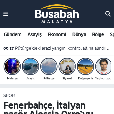
Gündem
Malatya Nöbetçi Eczaneler
Asayiş
Malatya Hava Durumu
Gündem
Asayiş
Ekonomi
Dünya
Bölge
S
Ekonomi
Malatya Namaz Vakitleri
00:17
Pütürge'deki arazi yangını kontrol altına alındı! Vali Yavuz'dan çağrı
Dünya
Malatya Trafik Yoğunluk Haritası
Bölge
Süper Lig Puan Durumu ve Fikstür
Malatya
Asayiş
Pütürge
Siyaset
Doğanşehir
Yeşilyurtspor
Spor
Tüm Manşetler
SPOR
Resmi İlanlar
Son Dakika Haberleri
Fenerbahçe, İtalyan
Haber Arşivi