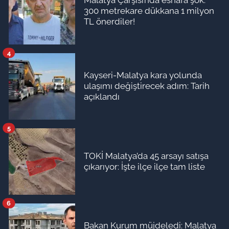
Malatya Çarşısı’nda esnafa şok:
300 metrekare dükkana 1 milyon
TL önerdiler!
4
Kayseri-Malatya kara yolunda
ulaşımı değiştirecek adım: Tarih
açıklandı
5
TOKİ Malatya’da 45 arsayı satışa
çıkarıyor: İşte ilçe ilçe tam liste
6
Bakan Kurum müjdeledi: Malatya