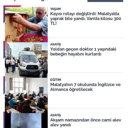
YAŞAM
Kayısı rotayı değiştirdi: Malatya’da
yaprak bile yandı, Van’da kilosu 300
TL!
ASAYIŞ
Yoldan geçen doktor 1 yaşındaki
bebeğin hayatını kurtardı
EĞITIM
Malatya’nın 7 okulunda İngilizce ve
Almanca öğretilecek
ASAYIŞ
Akşam namazından önce cami alev
alev yandı