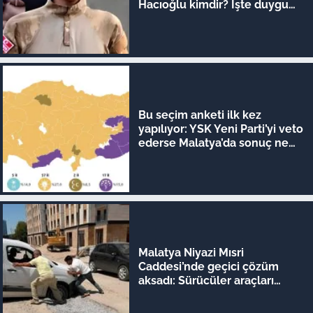
Hacıoğlu kimdir? İşte duygu
dolu hikayesi
Bu seçim anketi ilk kez
yapılıyor: YSK Yeni Parti’yi veto
ederse Malatya’da sonuç ne
olur?
Malatya Niyazi Mısri
Caddesi’nde geçici çözüm
aksadı: Sürücüler araçları
iterek geçiyor!