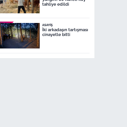
tahliye edildi
ASAYIŞ
İki arkadaşın tartışması
cinayetle bitti