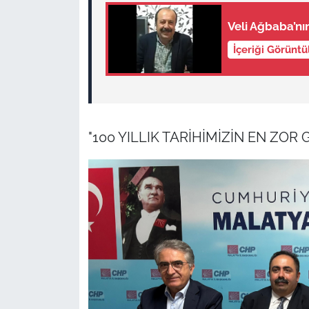
Veli Ağbaba’n
İçeriği Görünt
"100 YILLIK TARİHİMİZİN EN ZOR