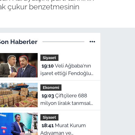
lacak çukur benzetmesinin
Son Haberler
Siyaset
19:10
Veli Ağbaba'nın
işaret ettiği Fendoğlu
konuştu: "Kimse
Ekonomi
kimseye kefil olamaz"
19:03
Çiftçilere 688
milyon liralık tarımsal
destek: Ödemeler
Siyaset
hesaplara yatıyor
18:41
Murat Kurum
Adıyaman ve