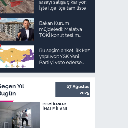
arsayı satışa çıkarıyor:
İşte ilçe ilçe tam liste
Bakan Kurum
müjdeledi: Malatya
TOKİ konut teslim
süreci başlıyor! İşte
ilçe ilçe teslimat
Bu seçim anketi ilk kez
takvimi ve ödeme
yapılıyor: YSK Yeni
planı
Parti’yi veto ederse
Malatya’da sonuç ne
olur?
Geçen Yıl
07 Ağustos
Bugün
2025
RESMI İLANLAR
İHALE İLANI