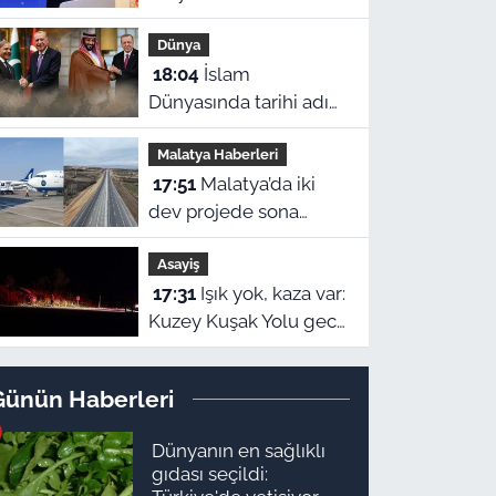
Malatya'nın ardından
Dünya
Hatay’da: “Bu işler
18:04
İslam
ahbap çavuş ilişkisiyle
Dünyasında tarihi adım:
yürümez”
Türkiye, Pakistan ve
Malatya Haberleri
Suudi Arabistan'dan
17:51
Malatya’da iki
Ortak Savunma
dev projede sona
Anlaşması!
gelindi: Havalimanı ve
Asayiş
Kuzey Çevre Yolu için
17:31
Işık yok, kaza var:
açılış tarihleri ilan
Kuzey Kuşak Yolu gece
edildi
kabusuna dönüştü!
Günün Haberleri
Dünyanın en sağlıklı
gıdası seçildi: