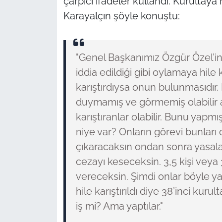
çarpıcı ifadeler kullandı. Kurultaya h
Karayalçın şöyle konuştu:
"Genel Başkanımız Özgür Özel’in 
iddia edildiği gibi oylamaya hile 
karıştırdıysa onun bulunmasıdı
duymamış ve görmemiş olabilir 
karıştıranlar olabilir. Bunu yapmış
niye var? Onların görevi bunları
çıkaracaksın ondan sonra yasala
cezayı keseceksin. 3,5 kişi veya 
vereceksin. Şimdi onlar böyle ya
hile karıştırıldı diye 38’inci kuru
iş mi? Ama yaptılar."