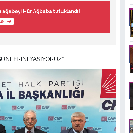
ın ağabeyi Hür Ağbaba tutuklandı!
üle
 GÜNLERİNİ YAŞIYORUZ"