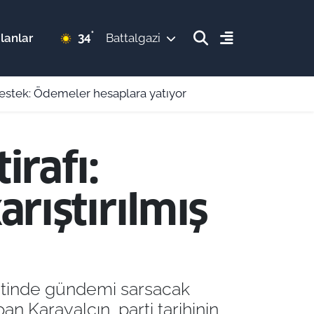
°
34
lanlar
Battalgazi
 destek: Ödemeler hesaplara yatıyor
irafı:
rıştırılmış
aretinde gündemi sarsacak
pan Karayalçın, parti tarihinin