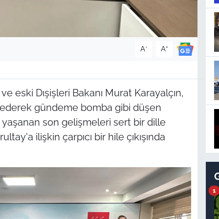
-
+
A
A
ve eski Dışişleri Bakanı Murat Karayalçın,
et ederek gündeme bomba gibi düşen
 yaşanan son gelişmeleri sert bir dille
ltay'a ilişkin çarpıcı bir hile çıkışında
1