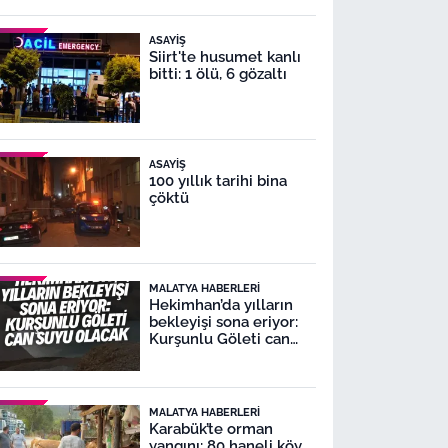
ASAYIŞ
Siirt'te husumet kanlı
bitti: 1 ölü, 6 gözaltı
ASAYIŞ
100 yıllık tarihi bina
çöktü
MALATYA HABERLERI
Hekimhan’da yılların
bekleyişi sona eriyor:
Kurşunlu Göleti can
suyu olacak
MALATYA HABERLERI
Karabük’te orman
yangını: 80 haneli köy