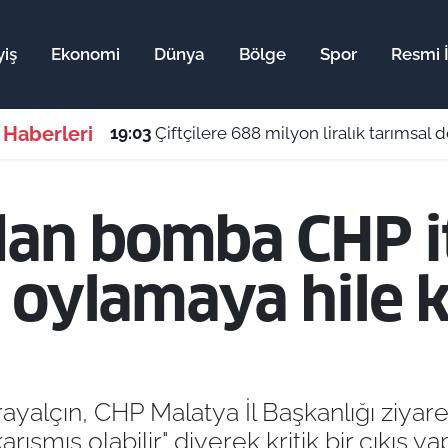
iş
Ekonomi
Dünya
Bölge
Spor
Resmi İ
 Haberleri
19:03
Çiftçilere 688 milyon liralık tarımsal
dan bomba CHP it
oylamaya hile ka
arayalçın, CHP Malatya İl Başkanlığı ziy
ışmış olabilir" diyerek kritik bir çıkış ya