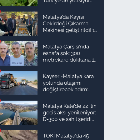
Türkiye'de yetişiyor
ama kimse yüzüne
bakmıyor
Malatya’da Kayısı
Çekirdeği Çıkarma
Makinesi geliştirildi! 16
kişinin işini yapıyor
Malatya Çarşısı’nda
esnafa şok: 300
metrekare dükkana 1
milyon TL önerdiler!
Kayseri-Malatya kara
yolunda ulaşımı
değiştirecek adım:
Tarih açıklandı
Malatya Kale’de 22 ilin
geçiş aksı yenileniyor:
D-300 ve sahil şeridi
için düğmeye basıldı!
TOKİ Malatya’da 45