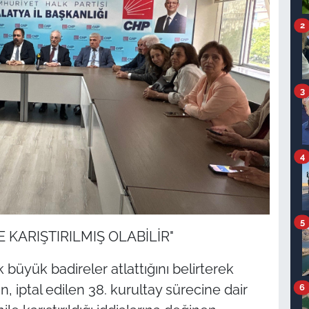
2
3
4
5
 KARIŞTIRILMIŞ OLABİLİR"
ok büyük badireler atlattığını belirterek
, iptal edilen 38. kurultay sürecine dair
6