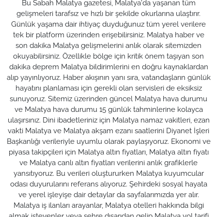
Bu Sabah Malatya gazetesi, Malatya'da yaşanan tüm
gelişmeleri tarafsız ve hızlı bir şekilde okurlarına ulaştırır.
Günlük yaşama dair ihtiyaç duyduğunuz tüm yerel verilere
tek bir platform üzerinden erişebilirsiniz. Malatya haber ve
son dakika Malatya gelişmelerini anlık olarak sitemizden
okuyabilirsiniz. Özellikle bölge için kritik önem taşıyan son
dakika deprem Malatya bildirimlerini en doğru kaynaklardan
alıp yayınlıyoruz. Haber akışının yanı sıra, vatandaşların günlük
hayatını planlaması için gerekli olan servisleri de eksiksiz
sunuyoruz. Sitemiz üzerinden güncel Malatya hava durumu
ve Malatya hava durumu 15 günlük tahminlerine kolayca
ulaşırsınız. Dini ibadetleriniz için Malatya namaz vakitleri, ezan
vakti Malatya ve Malatya akşam ezanı saatlerini Diyanet İşleri
Başkanlığı verileriyle uyumlu olarak paylaşıyoruz. Ekonomi ve
piyasa takipçileri için Malatya altın fiyatları, Malatya altın fiyatı
ve Malatya canlı altın fiyatları verilerini anlık grafiklerle
yansıtıyoruz. Bu verileri oluştururken Malatya kuyumcular
odası duyurularını referans alıyoruz. Şehirdeki sosyal hayata
ve yerel işleyişe dair detaylar da sayfalarımızda yer alır.
Malatya iş ilanları arayanlar, Malatya otelleri hakkında bilgi
almak isteyenler veya şehre dışarıdan gelip Malatya yol tarifi