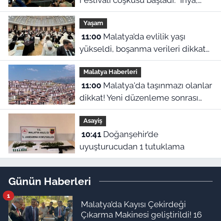
Festivali coşkusu başladı: "İhya,
inşa ve kültürle normalleşiyoruz"
Yaşam
11:00
Malatya’da evlilik yaşı
yükseldi, boşanma verileri dikkat
çekti
Malatya Haberleri
11:00
Malatya'da taşınmazı olanlar
dikkat! Yeni düzenleme sonrası
gözler 2027 hesaplamalarına
Asayiş
çevrildi
10:41
Doğanşehir’de
uyuşturucudan 1 tutuklama
Günün Haberleri
1
Malatya’da Kayısı Çekirdeği
Çıkarma Makinesi geliştirildi! 16