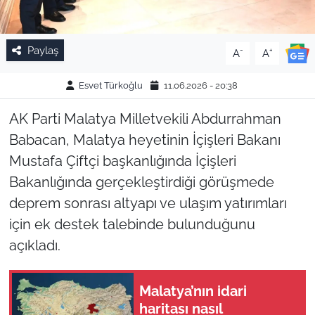
Paylaş
-
+
A
A
Esvet Türkoğlu
11.06.2026 - 20:38
AK Parti Malatya Milletvekili Abdurrahman
Babacan, Malatya heyetinin İçişleri Bakanı
Mustafa Çiftçi başkanlığında İçişleri
Bakanlığında gerçekleştirdiği görüşmede
deprem sonrası altyapı ve ulaşım yatırımları
için ek destek talebinde bulunduğunu
açıkladı.
Malatya’nın idari
haritası nasıl