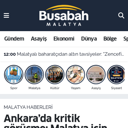
Gündem
Malatya Nöbetçi Eczaneler
Asayiş
Malatya Hava Durumu
Gündem
Asayiş
Ekonomi
Dünya
Bölge
S
Ekonomi
Malatya Namaz Vakitleri
12:00
Malatyalı baharatçıdan altın tavsiyeler: "Zencefilde irmik, kimyonda bulgur var!"
Dünya
Malatya Trafik Yoğunluk Haritası
Bölge
Süper Lig Puan Durumu ve Fikstür
Spor
Malatya
Kültür
Yaşam
Asayiş
Siyaset
Spor
Tüm Manşetler
MALATYA HABERLERI
Resmi İlanlar
Son Dakika Haberleri
Ankara’da kritik
Haber Arşivi