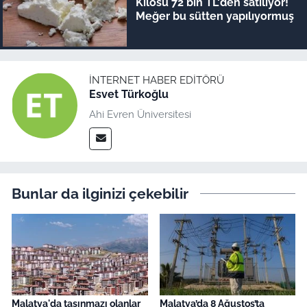
Kilosu 72 bin TL'den satılıyor!
Meğer bu sütten yapılıyormuş
İNTERNET HABER EDITÖRÜ
Esvet Türkoğlu
Ahi Evren Üniversitesi
Bunlar da ilginizi çekebilir
Malatya'da taşınmazı olanlar
Malatya’da 8 Ağustos’ta