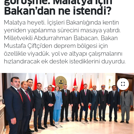
görüşme: Malatya için
Bakan’dan ne istendi?
Malatya heyeti, İçişleri Bakanlığında kentin
yeniden yapılanma sürecini masaya yatırdı.
Milletvekili Abdurrahman Babacan, Bakan
Mustafa Çiftçi’den deprem bölgesi için
özellikle viyadük, yol ve altyapı çalışmalarını
hızlandıracak ek destek istediklerini duyurdu.