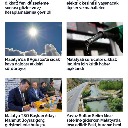
dikkat! Yeni düzenleme
elektrik kesintisi yaşanacak
sonrası gözler 2027
ilçeler ve mahalleler
hesaplamalarına çevrildi
Malatya'da 8 Ağustos’ta sıcak
Malatyalı sürücüler dikkat:
hava dalgası etkisini
İndirim için kritik haber
sürdürüyor
açıklandı
Malatya TSO Başkan Adayı
Yavuz Sultan Selim Mısır
Mahmut Boyraz genç
seferine giderken Malatya’da
girişimcilerle buluştu
inşa edildi: Peki, buranın ismi