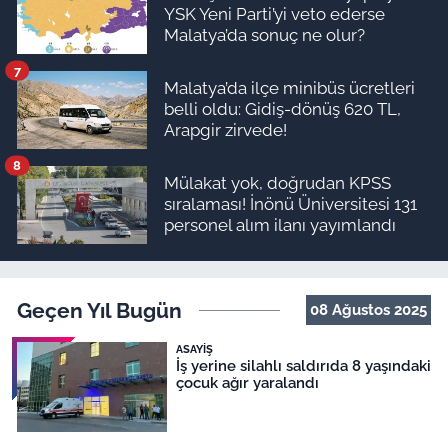
YSK Yeni Parti’yi veto ederse
Malatya’da sonuç ne olur?
7
Malatya’da ilçe minibüs ücretleri
belli oldu: Gidiş-dönüş 620 TL,
Arapgir zirvede!
8
Mülakat yok, doğrudan KPSS
sıralaması! İnönü Üniversitesi 131
personel alım ilanı yayımlandı
Geçen Yıl Bugün
08 Ağustos 2025
ASAYIŞ
İş yerine silahlı saldırıda 8 yaşındaki
çocuk ağır yaralandı