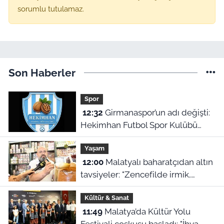
sorumlu tutulamaz.
Son Haberler
Spor
12:32
Girmanaspor’un adı değişti:
Hekimhan Futbol Spor Kulübü
geliyor
Yaşam
12:00
Malatyalı baharatçıdan altın
tavsiyeler: "Zencefilde irmik,
kimyonda bulgur var!"
Kültür & Sanat
11:49
Malatya’da Kültür Yolu