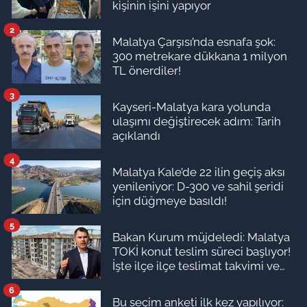
kişinin işini yapıyor
2
Malatya Çarşısı’nda esnafa şok:
300 metrekare dükkana 1 milyon
TL önerdiler!
3
Kayseri-Malatya kara yolunda
ulaşımı değiştirecek adım: Tarih
açıklandı
4
Malatya Kale’de 22 ilin geçiş aksı
yenileniyor: D-300 ve sahil şeridi
için düğmeye basıldı!
5
Bakan Kurum müjdeledi: Malatya
TOKİ konut teslim süreci başlıyor!
İşte ilçe ilçe teslimat takvimi ve
ödeme planı
6
Bu seçim anketi ilk kez yapılıyor: