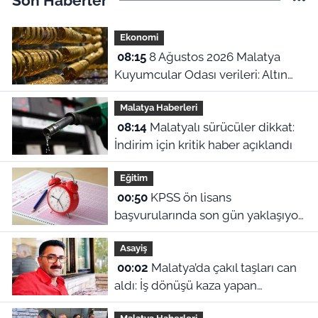
Son Haberler
Ekonomi
08:15
8 Ağustos 2026 Malatya
Kuyumcular Odası verileri: Altın
fiyatlarında tırmanış sürüyor
Malatya Haberleri
08:14
Malatyalı sürücüler dikkat:
İndirim için kritik haber açıklandı
Eğitim
00:50
KPSS ön lisans
başvurularında son gün yaklaşıyor:
2026 başvuru tarihleri ve sınav
Asayiş
ücreti ne?
00:02
Malatya’da çakıl taşları can
aldı: İş dönüşü kaza yapan
motosikletli hayatını kaybetti