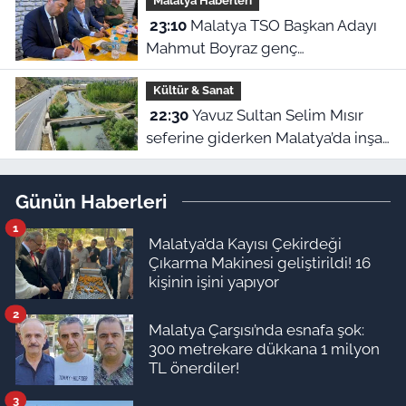
Malatya Haberleri
23:10
Malatya TSO Başkan Adayı
Mahmut Boyraz genç
girişimcilerle buluştu
Kültür & Sanat
22:30
Yavuz Sultan Selim Mısır
seferine giderken Malatya’da inşa
edildi: Peki, buranın ismi neden
“Nadir?”
Günün Haberleri
1
Malatya’da Kayısı Çekirdeği
Çıkarma Makinesi geliştirildi! 16
kişinin işini yapıyor
2
Malatya Çarşısı’nda esnafa şok:
300 metrekare dükkana 1 milyon
TL önerdiler!
3