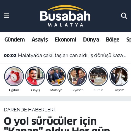
Gündem
Malatya Nöbetçi Eczaneler
Asayiş
Malatya Hava Durumu
Gündem
Asayiş
Ekonomi
Dünya
Bölge
S
Ekonomi
Malatya Namaz Vakitleri
00:02
Malatya’da çakıl taşları can aldı: İş dönüşü kaza yapan motosikletli hayatını kaybetti
Dünya
Malatya Trafik Yoğunluk Haritası
Bölge
Süper Lig Puan Durumu ve Fikstür
Eğitim
Asayiş
Malatya
Siyaset
Kültür
Yaşam
Spor
Tüm Manşetler
DARENDE HABERLERI
Resmi İlanlar
Son Dakika Haberleri
O yol sürücüler için
Haber Arşivi