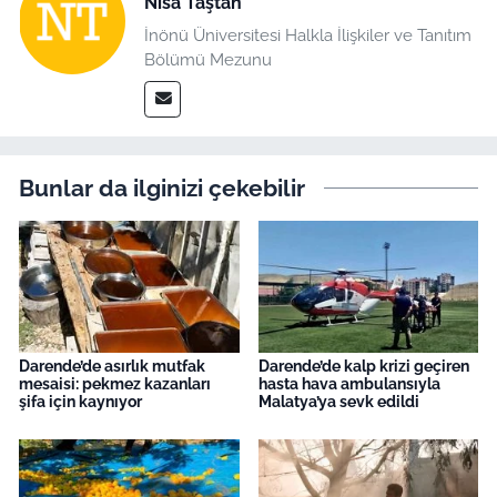
Nisa Taştan
İnönü Üniversitesi Halkla İlişkiler ve Tanıtım
Bölümü Mezunu
Bunlar da ilginizi çekebilir
Darende’de asırlık mutfak
Darende’de kalp krizi geçiren
mesaisi: pekmez kazanları
hasta hava ambulansıyla
şifa için kaynıyor
Malatya’ya sevk edildi