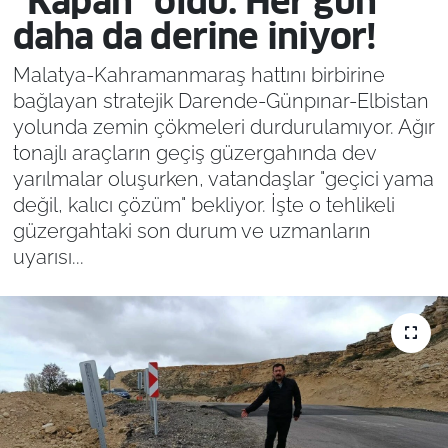
"Kapan" oldu: Her gün
daha da derine iniyor!
Malatya-Kahramanmaraş hattını birbirine
bağlayan stratejik Darende-Günpınar-Elbistan
yolunda zemin çökmeleri durdurulamıyor. Ağır
tonajlı araçların geçiş güzergahında dev
yarılmalar oluşurken, vatandaşlar "geçici yama
değil, kalıcı çözüm" bekliyor. İşte o tehlikeli
güzergahtaki son durum ve uzmanların
uyarısı...