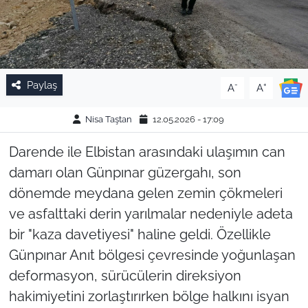
Paylaş
-
+
A
A
Nisa Taştan
12.05.2026 - 17:09
Darende ile Elbistan arasındaki ulaşımın can
damarı olan Günpınar güzergahı, son
dönemde meydana gelen zemin çökmeleri
ve asfalttaki derin yarılmalar nedeniyle adeta
bir "kaza davetiyesi" haline geldi. Özellikle
Günpınar Anıt bölgesi çevresinde yoğunlaşan
deformasyon, sürücülerin direksiyon
hakimiyetini zorlaştırırken bölge halkını isyan