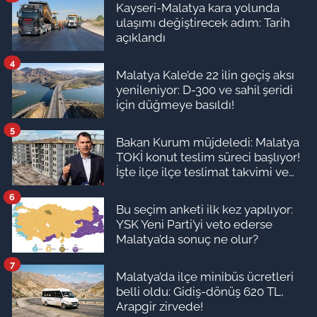
Kayseri-Malatya kara yolunda
ulaşımı değiştirecek adım: Tarih
açıklandı
4
Malatya Kale’de 22 ilin geçiş aksı
yenileniyor: D-300 ve sahil şeridi
için düğmeye basıldı!
5
Bakan Kurum müjdeledi: Malatya
TOKİ konut teslim süreci başlıyor!
İşte ilçe ilçe teslimat takvimi ve
ödeme planı
6
Bu seçim anketi ilk kez yapılıyor:
YSK Yeni Parti’yi veto ederse
Malatya’da sonuç ne olur?
7
Malatya’da ilçe minibüs ücretleri
belli oldu: Gidiş-dönüş 620 TL,
Arapgir zirvede!