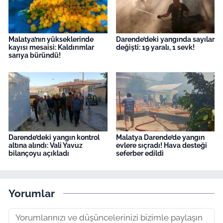
Malatya’nın yükseklerinde
Darende’deki yangında sayılar
kayısı mesaisi: Kaldırımlar
değişti: 19 yaralı, 1 sevk!
sarıya büründü!
Darende’deki yangın kontrol
Malatya Darende’de yangın
altına alındı: Vali Yavuz
evlere sıçradı! Hava desteği
bilançoyu açıkladı
seferber edildi
Yorumlar