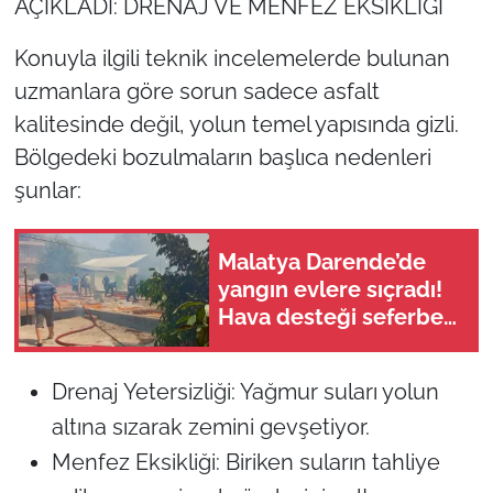
AÇIKLADI: DRENAJ VE MENFEZ EKSİKLİĞİ
Konuyla ilgili teknik incelemelerde bulunan
uzmanlara göre sorun sadece asfalt
kalitesinde değil, yolun temel yapısında gizli.
Bölgedeki bozulmaların başlıca nedenleri
şunlar:
Malatya Darende’de
yangın evlere sıçradı!
Hava desteği seferber
edildi
Drenaj Yetersizliği: Yağmur suları yolun
altına sızarak zemini gevşetiyor.
Menfez Eksikliği: Biriken suların tahliye