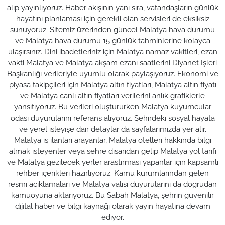
alıp yayınlıyoruz. Haber akışının yanı sıra, vatandaşların günlük
hayatını planlaması için gerekli olan servisleri de eksiksiz
sunuyoruz. Sitemiz üzerinden güncel Malatya hava durumu
ve Malatya hava durumu 15 günlük tahminlerine kolayca
ulaşırsınız. Dini ibadetleriniz için Malatya namaz vakitleri, ezan
vakti Malatya ve Malatya akşam ezanı saatlerini Diyanet İşleri
Başkanlığı verileriyle uyumlu olarak paylaşıyoruz. Ekonomi ve
piyasa takipçileri için Malatya altın fiyatları, Malatya altın fiyatı
ve Malatya canlı altın fiyatları verilerini anlık grafiklerle
yansıtıyoruz. Bu verileri oluştururken Malatya kuyumcular
odası duyurularını referans alıyoruz. Şehirdeki sosyal hayata
ve yerel işleyişe dair detaylar da sayfalarımızda yer alır.
Malatya iş ilanları arayanlar, Malatya otelleri hakkında bilgi
almak isteyenler veya şehre dışarıdan gelip Malatya yol tarifi
ve Malatya gezilecek yerler araştırması yapanlar için kapsamlı
rehber içerikleri hazırlıyoruz. Kamu kurumlarından gelen
resmi açıklamaları ve Malatya valisi duyurularını da doğrudan
kamuoyuna aktarıyoruz. Bu Sabah Malatya, şehrin güvenilir
dijital haber ve bilgi kaynağı olarak yayın hayatına devam
ediyor.