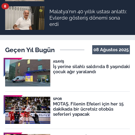
8
Malatya'nın 40 yıllık ustası anlattı:
Evlerde gösteriş dönemi sona
erdi
Geçen Yıl Bugün
08 Ağustos 2025
ASAYIŞ
İş yerine silahlı saldırıda 8 yaşındaki
çocuk ağır yaralandı
SPOR
MOTAŞ, Filenin Efeleri için her 15
dakikada bir ücretsiz otobüs
seferleri yapacak