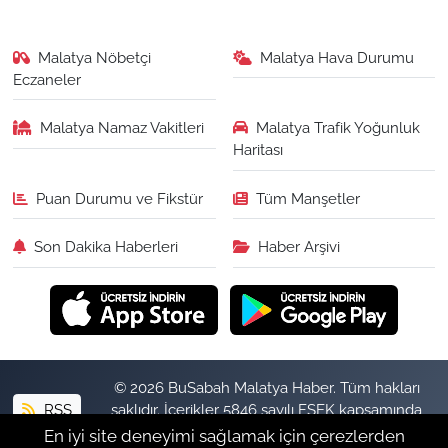
Malatya Nöbetçi
Malatya Hava Durumu
Eczaneler
Malatya Namaz Vakitleri
Malatya Trafik Yoğunluk
Haritası
Puan Durumu ve Fikstür
Tüm Manşetler
Son Dakika Haberleri
Haber Arşivi
© 2026 BuSabah Malatya Haber. Tüm hakları
RSS
saklıdır. İçerikler 5846 sayılı FSEK kapsamında
izinsiz kopyalanamaz.
En iyi site deneyimi sağlamak için çerezlerden