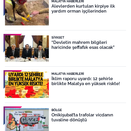
MALATYA HABERLERI
Alevlerden kurtulan kirpiye ilk
yardım orman işçilerinden
SIYASET
“Devletin mahrem bilgileri
haricinde şeffaflık esas olacak”
MALATYA HABERLERI
İklim raporu uyardı: 12 şehirle
birlikte Malatya en yüksek riskte!
BÖLGE
Onikişubat’ta trafolar vicdanın
tuvaline dönüştü