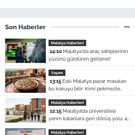
Son Haberler
Malatya Haberleri
14:10
Malatya'da araç sahiplerinin
yüzünü güldüren gelişme!
Yaşam
13:15
Eski Malatya pazar masaları
bu kokuyu bilir: Kimi pekmezle
yedi kimi yağla, işte o harle
Malatya Haberleri
12:15
Malatya’da üniversitesi
yarım kalanlara geri dönüş yolu: 4
aylık başvuru süresi başladı!
Malatya Haberleri