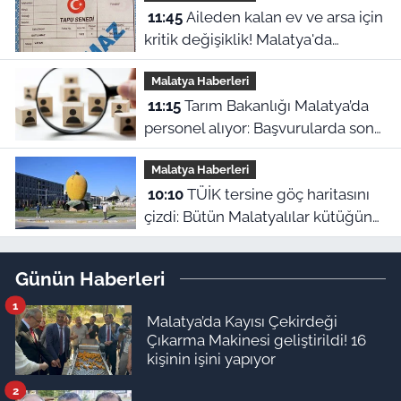
11:45
Aileden kalan ev ve arsa için
kritik değişiklik! Malatya'da
mirasçılar ne yapacak?
Malatya Haberleri
11:15
Tarım Bakanlığı Malatya’da
personel alıyor: Başvurularda son
gün bugün!
Malatya Haberleri
10:10
TÜİK tersine göç haritasını
çizdi: Bütün Malatyalılar kütüğüne
dönse Doğu’nun megakenti
oluyor!
Günün Haberleri
1
Malatya’da Kayısı Çekirdeği
Çıkarma Makinesi geliştirildi! 16
kişinin işini yapıyor
2