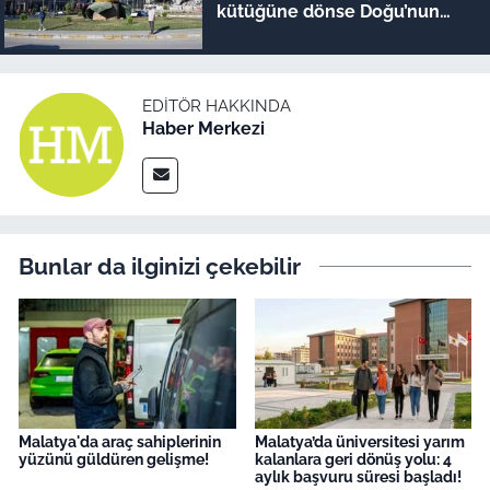
kütüğüne dönse Doğu’nun
megakenti oluyor!
EDITÖR HAKKINDA
Haber Merkezi
Bunlar da ilginizi çekebilir
Malatya'da araç sahiplerinin
Malatya’da üniversitesi yarım
yüzünü güldüren gelişme!
kalanlara geri dönüş yolu: 4
aylık başvuru süresi başladı!