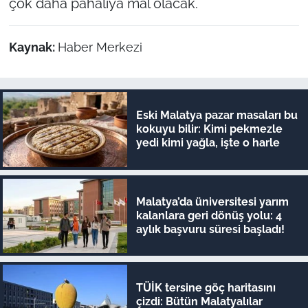
çok daha pahalıya mal olacak.
Kaynak:
Haber Merkezi
Eski Malatya pazar masaları bu
kokuyu bilir: Kimi pekmezle
yedi kimi yağla, işte o harle
Malatya’da üniversitesi yarım
kalanlara geri dönüş yolu: 4
aylık başvuru süresi başladı!
TÜİK tersine göç haritasını
çizdi: Bütün Malatyalılar