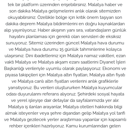
tek bir platform üzerinden erişebilirsiniz. Malatya haber ve
son dakika Malatya gelişmelerini anlık olarak sitemizden
okuyabilirsiniz. Özellikle bölge için kritik önem taşıyan son
dakika deprem Malatya bildirimlerini en doğru kaynaklardan
alıp yayınlıyoruz. Haber akışının yanı sıra, vatandaşların günlük
hayatını planlaması için gerekli olan servisleri de eksiksiz
sunuyoruz. Sitemiz üzerinden güncel Malatya hava durumu
ve Malatya hava durumu 15 günlük tahminlerine kolayca
ulaşırsınız. Dini ibadetleriniz için Malatya namaz vakitleri, ezan
vakti Malatya ve Malatya akşam ezanı saatlerini Diyanet İşleri
Başkanlığı verileriyle uyumlu olarak paylaşıyoruz. Ekonomi ve
piyasa takipçileri için Malatya altın fiyatları, Malatya altın fiyatı
ve Malatya canlı altın fiyatları verilerini anlık grafiklerle
yansıtıyoruz. Bu verileri oluştururken Malatya kuyumcular
odası duyurularını referans alıyoruz. Şehirdeki sosyal hayata
ve yerel işleyişe dair detaylar da sayfalarımızda yer alır.
Malatya iş ilanları arayanlar, Malatya otelleri hakkında bilgi
almak isteyenler veya şehre dışarıdan gelip Malatya yol tarifi
ve Malatya gezilecek yerler araştırması yapanlar için kapsamlı
rehber içerikleri hazırlıyoruz. Kamu kurumlarından gelen