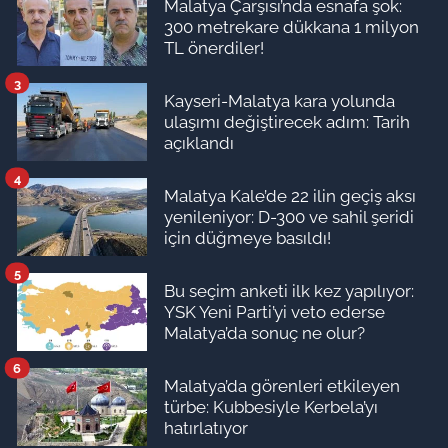
Malatya Çarşısı’nda esnafa şok:
300 metrekare dükkana 1 milyon
TL önerdiler!
3
Kayseri-Malatya kara yolunda
ulaşımı değiştirecek adım: Tarih
açıklandı
4
Malatya Kale’de 22 ilin geçiş aksı
yenileniyor: D-300 ve sahil şeridi
için düğmeye basıldı!
5
Bu seçim anketi ilk kez yapılıyor:
YSK Yeni Parti’yi veto ederse
Malatya’da sonuç ne olur?
6
Malatya’da görenleri etkileyen
türbe: Kubbesiyle Kerbela’yı
hatırlatıyor