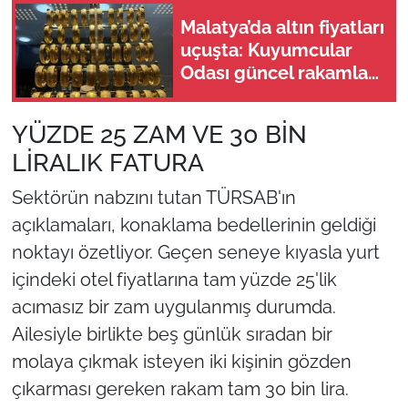
Malatya’da altın fiyatları
uçuşta: Kuyumcular
Odası güncel rakamları
açıkladı! 9 Ağustos
2026
YÜZDE 25 ZAM VE 30 BİN
LİRALIK FATURA
Sektörün nabzını tutan TÜRSAB'ın
açıklamaları, konaklama bedellerinin geldiği
noktayı özetliyor. Geçen seneye kıyasla yurt
içindeki otel fiyatlarına tam yüzde 25'lik
acımasız bir zam uygulanmış durumda.
Ailesiyle birlikte beş günlük sıradan bir
molaya çıkmak isteyen iki kişinin gözden
çıkarması gereken rakam tam 30 bin lira.