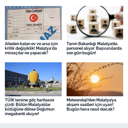
Aileden kalan ev ve arsa için
Tarım Bakanlığı Malatya’da
kritik değişiklik! Malatya'da
personel alıyor: Başvurularda
mirasçılar ne yapacak?
son gün bugün!
TÜİK tersine göç haritasını
Meteoroloji’den Malatya’ya
çizdi: Bütün Malatyalılar
akşam saatleri için uyarı!
kütüğüne dönse Doğu’nun
Bugün hava nasıl olacak?
megakenti oluyor!