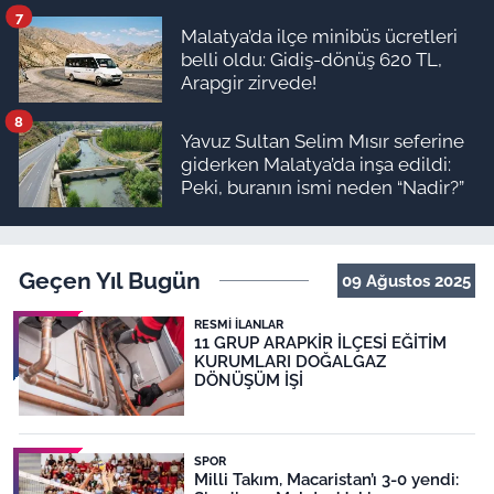
7
Malatya’da ilçe minibüs ücretleri
belli oldu: Gidiş-dönüş 620 TL,
Arapgir zirvede!
8
Yavuz Sultan Selim Mısır seferine
giderken Malatya’da inşa edildi:
Peki, buranın ismi neden “Nadir?”
Geçen Yıl Bugün
09 Ağustos 2025
RESMI İLANLAR
11 GRUP ARAPKİR İLÇESİ EĞİTİM
KURUMLARI DOĞALGAZ
DÖNÜŞÜM İŞİ
SPOR
Milli Takım, Macaristan’ı 3-0 yendi: