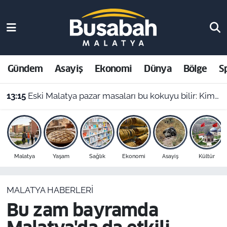
Gündem
Malatya Nöbetçi Eczaneler
Asayiş
Malatya Hava Durumu
Gündem
Asayiş
Ekonomi
Dünya
Bölge
S
Ekonomi
Malatya Namaz Vakitleri
13:15
Eski Malatya pazar masaları bu kokuyu bilir: Kimi pekmezle yedi kimi yağla, işte o harle
Dünya
Malatya Trafik Yoğunluk Haritası
Bölge
Süper Lig Puan Durumu ve Fikstür
Malatya
Yaşam
Sağlık
Ekonomi
Asayiş
Kültür
Spor
Tüm Manşetler
MALATYA HABERLERI
Resmi İlanlar
Son Dakika Haberleri
Bu zam bayramda
Haber Arşivi