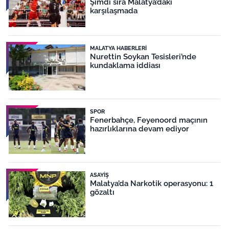
Şimdi sıra Malatya’daki
karşılaşmada
MALATYA HABERLERI
Nurettin Soykan Tesisleri’nde
kundaklama iddiası
SPOR
Fenerbahçe, Feyenoord maçının
hazırlıklarına devam ediyor
ASAYIŞ
Malatya’da Narkotik operasyonu: 1
gözaltı