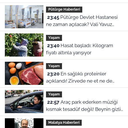
duyu organı hastalıklarında şok
Pütürge Haberleri
veriler
23:45
Pütürge Devlet Hastanesi
ne zaman açılacak? Vali Yavuz
açıkladı
Yaşam
23:40
Hasat başladı: Kilogram
fiyatı altınla yarışıyor
Yaşam
23:20
En sağlıklı proteinler
açıklandı! Zirvede ne et ne de
yumurta var
Yaşam
22:57
Araç park ederken müziği
kısmak tesadüf değil! Beynin gizli
refleksiymiş
Malatya Haberleri