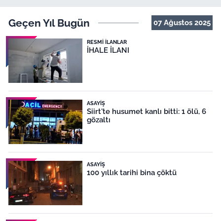
Geçen Yıl Bugün
07 Ağustos 2025
RESMI İLANLAR
İHALE İLANI
ASAYIŞ
Siirt'te husumet kanlı bitti: 1 ölü, 6
gözaltı
ASAYIŞ
100 yıllık tarihi bina çöktü