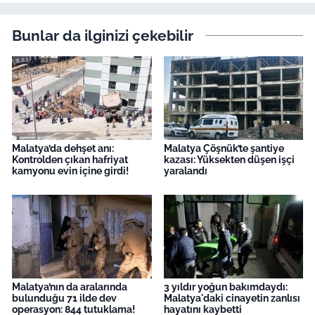
Bunlar da ilginizi çekebilir
Malatya’da dehşet anı:
Malatya Çöşnük’te şantiye
Kontrolden çıkan hafriyat
kazası: Yüksekten düşen işçi
kamyonu evin içine girdi!
yaralandı
Malatya’nın da aralarında
3 yıldır yoğun bakımdaydı:
bulunduğu 71 ilde dev
Malatya'daki cinayetin zanlısı
operasyon: 844 tutuklama!
hayatını kaybetti