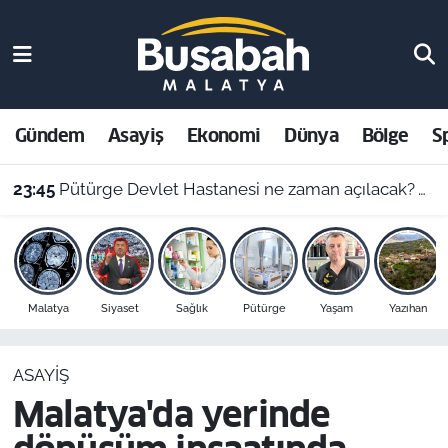
Gündem
Malatya Nöbetçi Eczaneler
Asayiş
Malatya Hava Durumu
Gündem
Asayiş
Ekonomi
Dünya
Bölge
S
Ekonomi
Malatya Namaz Vakitleri
23:45
Pütürge Devlet Hastanesi ne zaman açılacak? Vali Yavuz açıkladı
Dünya
Malatya Trafik Yoğunluk Haritası
Bölge
Süper Lig Puan Durumu ve Fikstür
Malatya
Siyaset
Sağlık
Pütürge
Yaşam
Yazıhan
Spor
Tüm Manşetler
ASAYIŞ
Resmi İlanlar
Son Dakika Haberleri
Malatya'da yerinde
Haber Arşivi