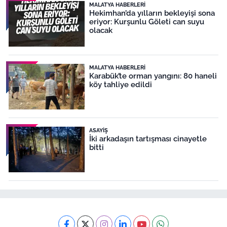
MALATYA HABERLERI
Hekimhan’da yılların bekleyişi sona
eriyor: Kurşunlu Göleti can suyu
olacak
MALATYA HABERLERI
Karabük’te orman yangını: 80 haneli
köy tahliye edildi
ASAYIŞ
İki arkadaşın tartışması cinayetle
bitti