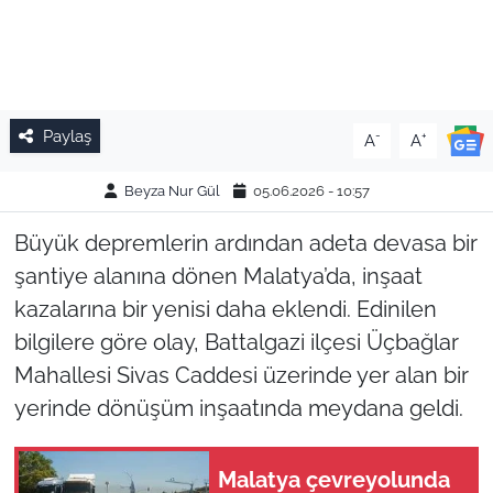
Paylaş
-
+
A
A
Beyza Nur Gül
05.06.2026 - 10:57
Büyük depremlerin ardından adeta devasa bir
şantiye alanına dönen Malatya’da, inşaat
kazalarına bir yenisi daha eklendi. Edinilen
bilgilere göre olay, Battalgazi ilçesi Üçbağlar
Mahallesi Sivas Caddesi üzerinde yer alan bir
yerinde dönüşüm inşaatında meydana geldi.
Malatya çevreyolunda