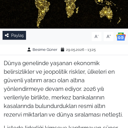
Paylaş
-
+
A
A
Besime Güner
29.05.2026 - 13:25
Dünya genelinde yaşanan ekonomik
belirsizlikler ve jeopolitik riskler, ülkeleri en
güvenli yatırım aracı olan altına
yönlendirmeye devam ediyor. 2026 yılı
verileriyle birlikte, merkez bankalarının
kasalarında bulundurdukları resmi altın
rezervi miktarları ve dünya sıralaması netleşti.
Listede liderliği kimseye kaptırmayan süper