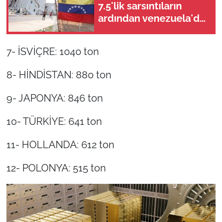
7.5'lik sarsıntıların
ardından venezuela'da
son durum: Bilançoda
korkutan artış
7- İSVİÇRE: 1040 ton
8- HİNDİSTAN: 880 ton
9- JAPONYA: 846 ton
10- TÜRKİYE: 641 ton
11- HOLLANDA: 612 ton
12- POLONYA: 515 ton