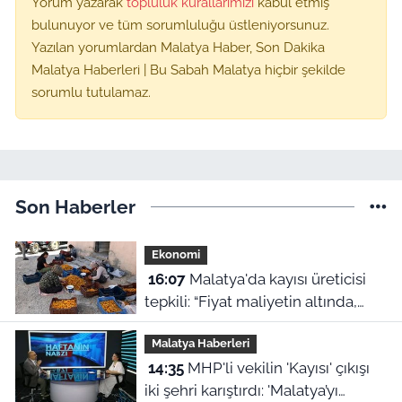
Yorum yazarak
topluluk kurallarımızı
kabul etmiş
bulunuyor ve tüm sorumluluğu üstleniyorsunuz.
Yazılan yorumlardan Malatya Haber, Son Dakika
Malatya Haberleri | Bu Sabah Malatya hiçbir şekilde
sorumlu tutulamaz.
Son Haberler
Ekonomi
16:07
Malatya'da kayısı üreticisi
tepkili: “Fiyat maliyetin altında,
TMO neyi bekliyor?”
Malatya Haberleri
14:35
MHP'li vekilin 'Kayısı' çıkışı
iki şehri karıştırdı: 'Malatya’yı