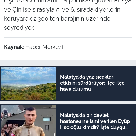
dışı rezervlerini artırma politikası güden Rusya
ve Çin ise sırasıyla 5. ve 6. sıradaki yerlerini
koruyarak 2.300 ton barajının üzerinde
seyrediyor.
Kaynak:
Haber Merkezi
Malatya’da yaz sıcakları
etkisini sürdürüyor: İlçe ilçe
hava durumu
Malatya’da bir devlet
hastanesine ismi verilen Eyüp
Hacıoğlu kimdir? İşte duygu
dolu hikayesi