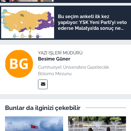
Bu seçim anketi ilk kez
yapılıyor: YSK Yeni Parti’yi veto
ederse Malatya’da sonuç ne
olur?
YAZI İŞLERI MÜDÜRÜ
Besime Güner
Cumhuriyet Üniversitesi Gazetecilik
Bölümü Mezunu
Bunlar da ilginizi çekebilir