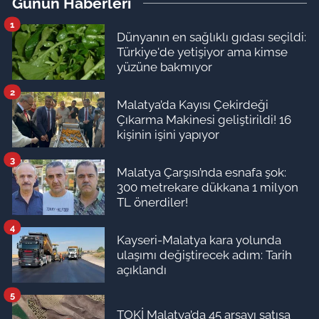
Günün Haberleri
1
Dünyanın en sağlıklı gıdası seçildi:
Türkiye'de yetişiyor ama kimse
yüzüne bakmıyor
2
Malatya’da Kayısı Çekirdeği
Çıkarma Makinesi geliştirildi! 16
kişinin işini yapıyor
3
Malatya Çarşısı’nda esnafa şok:
300 metrekare dükkana 1 milyon
TL önerdiler!
4
Kayseri-Malatya kara yolunda
ulaşımı değiştirecek adım: Tarih
açıklandı
5
TOKİ Malatya’da 45 arsayı satışa