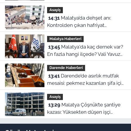
cinayetle suçlayamazsınız!'
Asayiş
14:31
Malatya’da dehşet anı:
Kontrolden çıkan hafriyat
kamyonu evin içine girdi!
Malatya Haberleri
13:45
Malatya'da kaç dernek var?
En fazla hangi ilçede? Vali Yavuz
tek tek açıkladı
Darende Haberleri
13:41
Darende’de asırlık mutfak
mesaisi: pekmez kazanları şifa için
kaynıyor
Asayiş
13:29
Malatya Çöşnük’te şantiye
kazası: Yüksekten düşen işçi
yaralandı