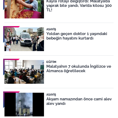
Kayısı rotayı değiştirdi: Malatya’da
yaprak bile yandı, Van’da kilosu 300
TL!
ASAYIŞ
Yoldan geçen doktor 1 yaşındaki
bebeğin hayatını kurtardı
EĞITIM
Malatya’nın 7 okulunda İngilizce ve
Almanca öğretilecek
ASAYIŞ
Akşam namazından önce cami alev
alev yandı