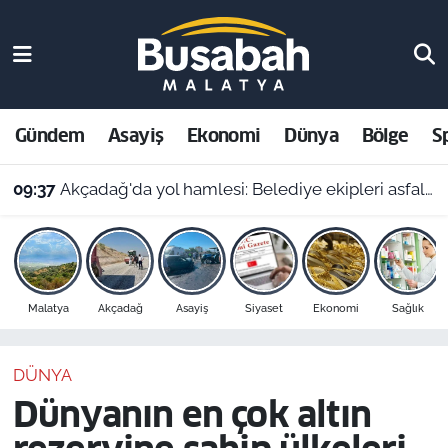
Gündem
Malatya Nöbetçi Eczaneler
Asayiş
Malatya Hava Durumu
Gündem
Asayiş
Ekonomi
Dünya
Bölge
S
Ekonomi
Malatya Namaz Vakitleri
09:37
Akçadağ'da yol hamlesi: Belediye ekipleri asfalt mesaisini sürdürüyor
Dünya
Malatya Trafik Yoğunluk Haritası
Bölge
Süper Lig Puan Durumu ve Fikstür
Malatya
Akçadağ
Asayiş
Siyaset
Ekonomi
Sağlık
Spor
Tüm Manşetler
DÜNYA
Resmi İlanlar
Son Dakika Haberleri
Dünyanın en çok altın
Haber Arşivi