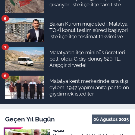
çıkarıyor: İşte ilçe ilçe tam liste
6
Bakan Kurum müjdeledi: Malatya
TOKİ konut teslim süreci başlıyor!
İşte ilçe ilçe teslimat takvimi ve
ödeme planı
7
Malatya’da ilçe minibüs ücretleri
belli oldu: Gidiş-dönüş 620 TL,
Arapgir zirvede!
8
Malatya kent merkezinde sıra dışı
eylem: 1947 yapımı anıta pantolon
giydirmek istediler
Geçen Yıl Bugün
06 Ağustos 2025
YAŞAM