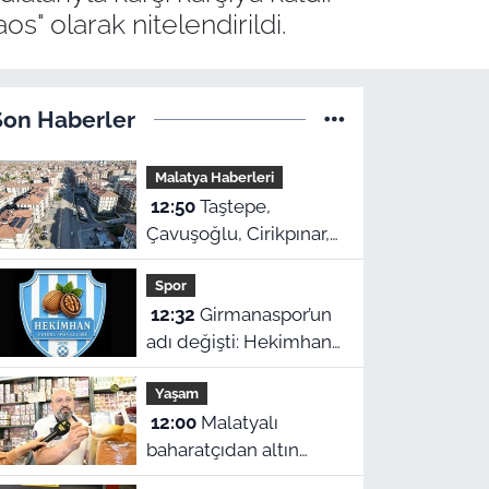
" olarak nitelendirildi.
Son Haberler
Malatya Haberleri
12:50
Taştepe,
Çavuşoğlu, Cirikpınar,
Çöşnük ve Selçuklu’da
Spor
konut teslimi için
12:32
Girmanaspor’un
takvim açıklandı!
adı değişti: Hekimhan
Futbol Spor Kulübü
Yaşam
geliyor
12:00
Malatyalı
baharatçıdan altın
tavsiyeler: "Zencefilde