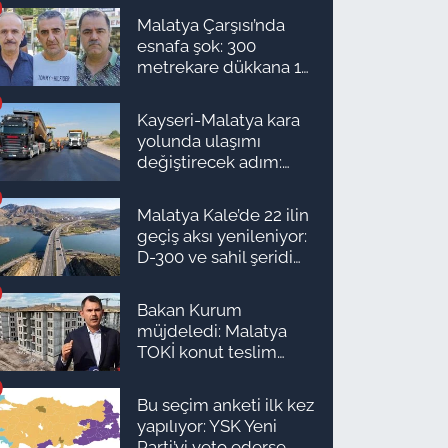
Malatya Çarşısı’nda
esnafa şok: 300
metrekare dükkana 1
milyon TL önerdiler!
Kayseri-Malatya kara
yolunda ulaşımı
değiştirecek adım:
Tarih açıklandı
Malatya Kale’de 22 ilin
geçiş aksı yenileniyor:
D-300 ve sahil şeridi
için düğmeye basıldı!
Bakan Kurum
müjdeledi: Malatya
TOKİ konut teslim
süreci başlıyor! İşte
ilçe ilçe teslimat
Bu seçim anketi ilk kez
takvimi ve ödeme
yapılıyor: YSK Yeni
planı
Parti’yi veto ederse