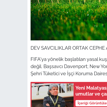
DEV SAVCILIKLAR ORTAK CEPHE 
FIFA'ya yönelik başlatılan yasal ku
değil. Başsavcı Davenport; New Yo
Şehri Tüketici ve İşçi Koruma Daire
Yeni Malatya
umutlar ve ça
İçeriği Görüntül