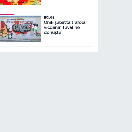
BÖLGE
Onikişubat’ta trafolar
vicdanın tuvaline
dönüştü