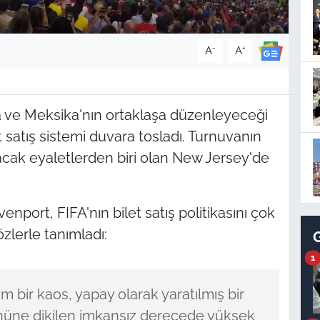
-
+
A
A
a ve Meksika'nın ortaklaşa düzenleyeceği
satış sistemi duvara tosladı. Turnuvanın
pacak eyaletlerden biri olan New Jersey'de
nport, FIFA'nın bilet satış politikasını çok
özlerle tanımladı:
1
am bir kaos, yapay olarak yaratılmış bir
n önüne dikilen imkansız derecede yüksek