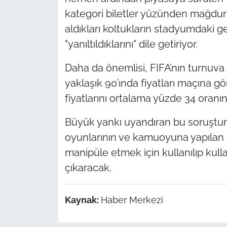
kategori biletler yüzünden mağdur ed
aldıkları koltukların stadyumdaki
"yanıltıldıklarını" dile getiriyor.
Daha da önemlisi, FIFA’nın turnuv
yaklaşık 90’ında fiyatları maçına gö
fiyatlarını ortalama yüzde 34 oranında
Büyük yankı uyandıran bu soruşturma
oyunlarının ve kamuoyuna yapılan re
manipüle etmek için kullanılıp kulla
çıkaracak.
Kaynak:
Haber Merkezi