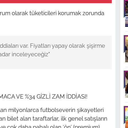
um olarak tüketicileri korumak zorunda
ddiaları var. Fiyatları yapay olarak şişirme
 kadar inceleyeceğiz"
CA VE %34 GİZLİ ZAM İDDİASI!
an milyonlarca futbolseverin şikayetleri
 bilet alan taraftarlar, ilk genel satışların
e çok daha pahalı olan ‘ön’ (premium)