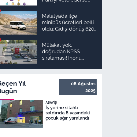
Malatya’da sonuç ne
olur?
Malatya’da ilçe
minibüs ücretleri belli
oldu: Gidiş-dönüş 620
TL, Arapgir zirvede!
Mülakat yok,
doğrudan KPSS
sıralaması! İnönü
Üniversitesi 131
personel alım ilanı
yayımlandı
Geçen Yıl
08 Ağustos
Bugün
2025
ASAYIŞ
İş yerine silahlı
saldırıda 8 yaşındaki
çocuk ağır yaralandı