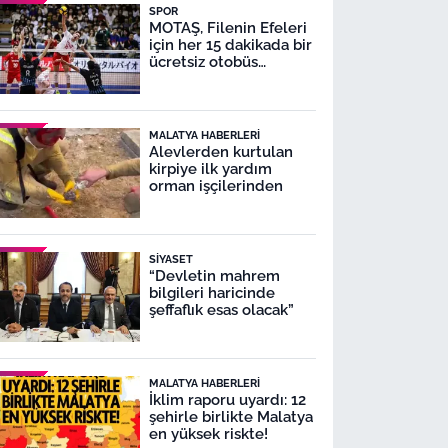
SPOR
MOTAŞ, Filenin Efeleri
için her 15 dakikada bir
ücretsiz otobüs
seferleri yapacak
MALATYA HABERLERI
Alevlerden kurtulan
kirpiye ilk yardım
orman işçilerinden
SIYASET
“Devletin mahrem
bilgileri haricinde
şeffaflık esas olacak”
MALATYA HABERLERI
İklim raporu uyardı: 12
şehirle birlikte Malatya
en yüksek riskte!