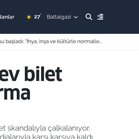
°
27
lanlar
Battalgazi
şladı: "İhya, inşa ve kültürle normalleşiyoruz"
v bilet
urma
t skandalıyla çalkalanıyor.
dialarıyla karşı karşıya kaldı.