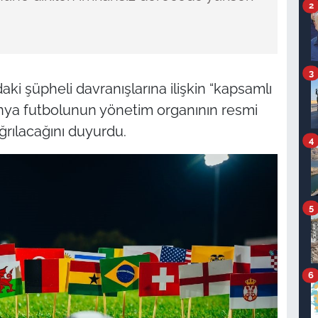
2
3
ndaki şüpheli davranışlarına ilişkin “kapsamlı
dünya futbolunun yönetim organının resmi
rılacağını duyurdu.
4
5
6