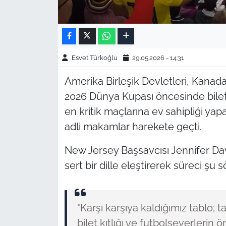
Esvet Türkoğlu
29.05.2026 - 14:31
Amerika Birleşik Devletleri, Kanad
2026 Dünya Kupası öncesinde bilet 
en kritik maçlarına ev sahipliği ya
adli makamlar harekete geçti.
New Jersey Başsavcısı Jennifer Dave
sert bir dille eleştirerek süreci şu s
"Karşı karşıya kaldığımız tablo; t
bilet kıtlığı ve futbolseverleri