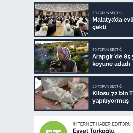
EDITÖRÜN SEÇTIĞI
Malatya’da evli
çekti
EDITÖRÜN SEÇTIĞI
Arapgir'de 85 
köyüne adadı
EDITÖRÜN SEÇTIĞI
Kilosu 72 bin 
yapılıyormuş
İNTERNET HABER EDITÖRÜ
Esvet Türkoğlu