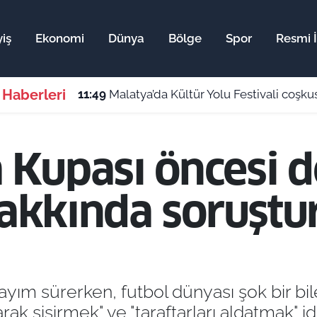
iş
Ekonomi
Dünya
Bölge
Spor
Resmi İ
 Haberleri
11:49
Malatya’da Kültür Yolu Festivali coşkusu ba
Kupası öncesi de
 hakkında soruşt
yım sürerken, futbol dünyası şok bir bile
arak şişirmek" ve "taraftarları aldatmak" id