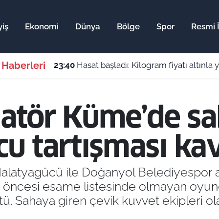
iş
Ekonomi
Dünya
Bölge
Spor
Resmi İ
 Haberleri
23:40
Hasat başladı: Kilogram fiyatı altınla y
tör Küme’de sah
u tartışması kavg
latyagücü ile Doğanyol Belediyespor ar
 öncesi esame listesinde olmayan oyuncu
Sahaya giren çevik kuvvet ekipleri olayl