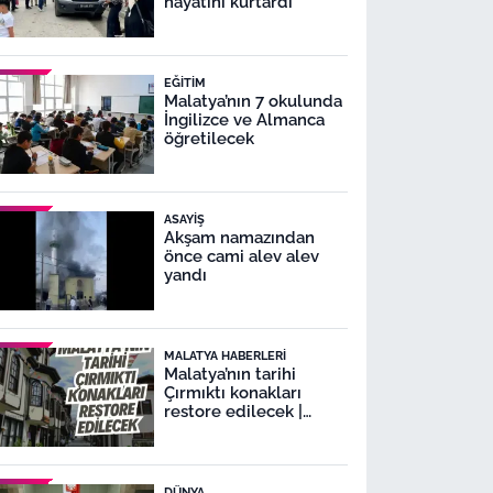
hayatını kurtardı
EĞITIM
Malatya’nın 7 okulunda
İngilizce ve Almanca
öğretilecek
ASAYIŞ
Akşam namazından
önce cami alev alev
yandı
MALATYA HABERLERI
Malatya’nın tarihi
Çırmıktı konakları
restore edilecek |
Malatya Lezzet
Caddesi’nde
restorasyon
DÜNYA