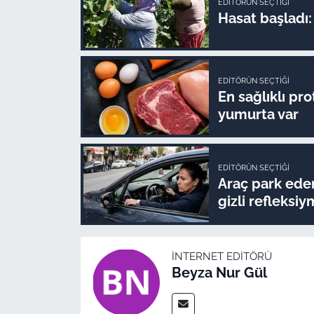
EDITÖRÜN SEÇTIĞI
Hasat başladı: 
EDITÖRÜN SEÇTIĞI
En sağlıklı pr
yumurta var
EDITÖRÜN SEÇTIĞI
Araç park ede
gizli refleksiy
İNTERNET EDITÖRÜ
Beyza Nur Gül