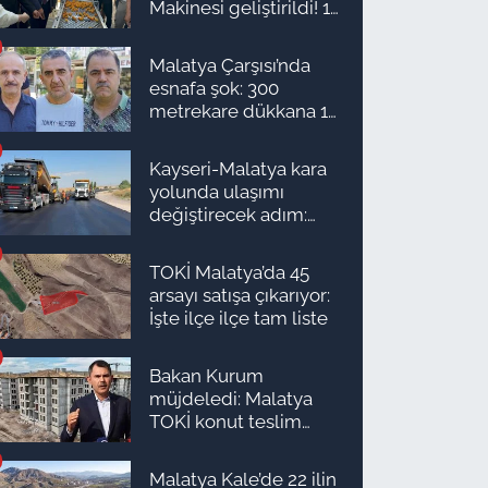
Makinesi geliştirildi! 16
kişinin işini yapıyor
Malatya Çarşısı’nda
esnafa şok: 300
metrekare dükkana 1
milyon TL önerdiler!
Kayseri-Malatya kara
yolunda ulaşımı
değiştirecek adım:
Tarih açıklandı
TOKİ Malatya’da 45
arsayı satışa çıkarıyor:
İşte ilçe ilçe tam liste
Bakan Kurum
müjdeledi: Malatya
TOKİ konut teslim
süreci başlıyor! İşte
ilçe ilçe teslimat
Malatya Kale’de 22 ilin