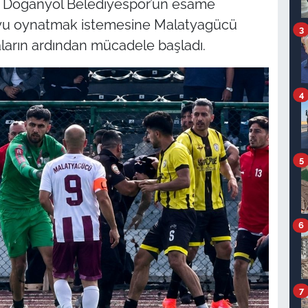
e Doğanyol Belediyespor’un esame
uyu oynatmak istemesine Malatyagücü
3
maların ardından mücadele başladı.
4
5
6
7