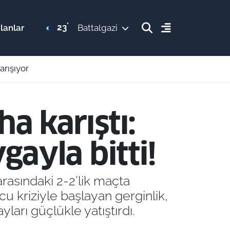
°
23
lanlar
Battalgazi
arışıyor
a karıştı:
ayla bitti!
asındaki 2-2'lik maçta
 kriziyle başlayan gerginlik,
arı güçlükle yatıştırdı.