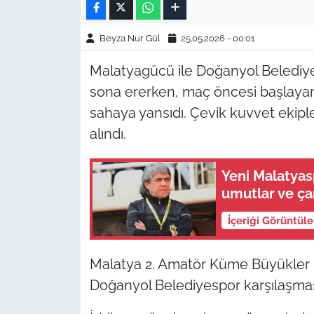
Beyza Nur Gül
25.05.2026 - 00:01
Malatyagücü ile Doğanyol Belediy
sona ererken, maç öncesi başlayan
sahaya yansıdı. Çevik kuvvet ekiple
alındı.
Yeni Malatya
umutlar ve ça
İçeriği Görüntül
Malatya 2. Amatör Küme Büyükler 
Doğanyol Belediyespor karşılaşmas