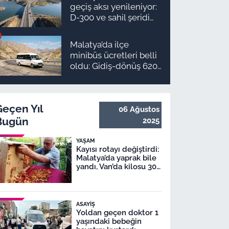
takvimi ve ödeme
geçiş aksı yenileniyor:
planı
D-300 ve sahil şeridi
için düğmeye basıldı!
Malatya’da ilçe
minibüs ücretleri belli
oldu: Gidiş-dönüş 620
TL, Arapgir zirvede!
Geçen Yıl
06 Ağustos
Bugün
2025
YAŞAM
Kayısı rotayı değiştirdi:
Malatya’da yaprak bile
yandı, Van’da kilosu 300
TL!
ASAYIŞ
Yoldan geçen doktor 1
yaşındaki bebeğin