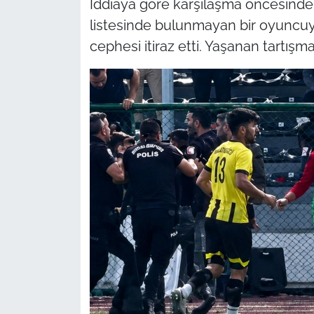
İddiaya göre karşılaşma öncesind
listesinde bulunmayan bir oyunc
cephesi itiraz etti. Yaşanan tartış