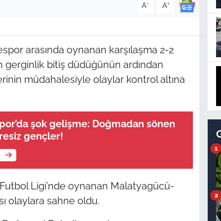
-
+
A
A
espor arasında oynanan karşılaşma 2-2
 gerginlik bitiş düdüğünün ardından
rinin müdahalesiyle olaylar kontrol altına
spor’da şok gelişme: Doğmadan sönen
resiz gençler!
1
e
Futbol Ligi’nde oynanan Malatyagücü-
2
ı olaylara sahne oldu.