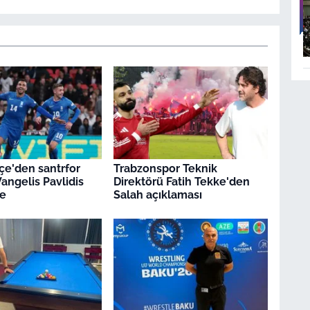
e'den santrfor
Trabzonspor Teknik
angelis Pavlidis
Direktörü Fatih Tekke'den
e
Salah açıklaması