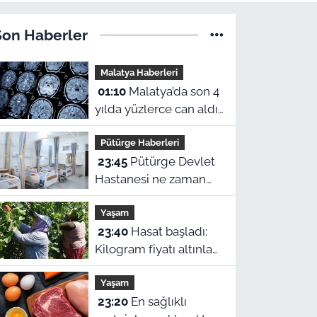
Son Haberler
Malatya Haberleri
01:10
Malatya’da son 4
yılda yüzlerce can aldı!
Sinir sistemi ve duyu
Pütürge Haberleri
organı hastalıklarında
23:45
Pütürge Devlet
şok veriler
Hastanesi ne zaman
açılacak? Vali Yavuz
Yaşam
açıkladı
23:40
Hasat başladı:
Kilogram fiyatı altınla
yarışıyor
Yaşam
23:20
En sağlıklı