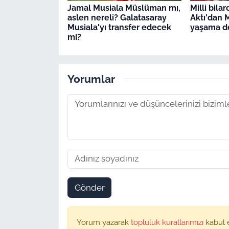
Jamal Musiala Müslüman mı,
Milli bila
aslen nereli? Galatasaray
Aktı'dan 
Musiala'yı transfer edecek
yaşama d
mi?
Yorumlar
Gönder
Yorum yazarak
topluluk kurallarımızı
kabul 