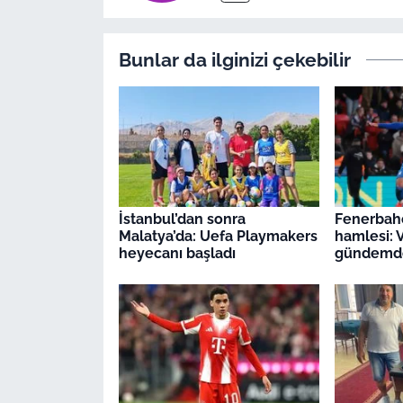
Bunlar da ilginizi çekebilir
İstanbul’dan sonra
Fenerbahç
Malatya’da: Uefa Playmakers
hamlesi: V
heyecanı başladı
gündemd