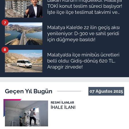
Bakan Kurum müjdeledi: Malatya
TOKİ konut teslim süreci başlıyor!
İşte ilçe ilçe teslimat takvimi ve
ödeme planı
7
Malatya Kale’de 22 ilin geçiş aksı
yenileniyor: D-300 ve sahil şeridi
için düğmeye basıldı!
8
Malatya’da ilçe minibüs ücretleri
belli oldu: Gidiş-dönüş 620 TL,
Arapgir zirvede!
Geçen Yıl Bugün
07 Ağustos 2025
RESMI İLANLAR
İHALE İLANI