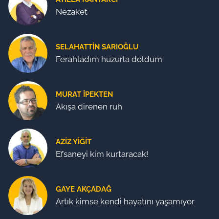
Nezaket
SELAHATTIN SARIOĞLU
Ferahladım huzurla doldum
MURAT İPEKTEN
Akışa direnen ruh
AZIZ YIĞIT
Efsaneyi kim kurtaracak!
GAYE AKÇADAĞ
Artık kimse kendi hayatını yaşamıyor