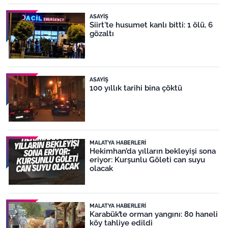
ASAYIŞ
Siirt'te husumet kanlı bitti: 1 ölü, 6
gözaltı
ASAYIŞ
100 yıllık tarihi bina çöktü
MALATYA HABERLERI
Hekimhan’da yılların bekleyişi sona
eriyor: Kurşunlu Göleti can suyu
olacak
MALATYA HABERLERI
Karabük’te orman yangını: 80 haneli
köy tahliye edildi