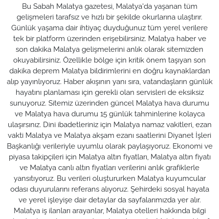
Bu Sabah Malatya gazetesi, Malatya'da yaşanan tüm
gelişmeleri tarafsız ve hızlı bir şekilde okurlarına ulaştırır.
Günlük yaşama dair ihtiyaç duyduğunuz tüm yerel verilere
tek bir platform üzerinden erişebilirsiniz. Malatya haber ve
son dakika Malatya gelişmelerini anlık olarak sitemizden
okuyabilirsiniz. Özellikle bölge için kritik önem taşıyan son
dakika deprem Malatya bildirimlerini en doğru kaynaklardan
alıp yayınlıyoruz. Haber akışının yanı sıra, vatandaşların günlük
hayatını planlaması için gerekli olan servisleri de eksiksiz
sunuyoruz. Sitemiz üzerinden güncel Malatya hava durumu
ve Malatya hava durumu 15 günlük tahminlerine kolayca
ulaşırsınız. Dini ibadetleriniz için Malatya namaz vakitleri, ezan
vakti Malatya ve Malatya akşam ezanı saatlerini Diyanet İşleri
Başkanlığı verileriyle uyumlu olarak paylaşıyoruz. Ekonomi ve
piyasa takipçileri için Malatya altın fiyatları, Malatya altın fiyatı
ve Malatya canlı altın fiyatları verilerini anlık grafiklerle
yansıtıyoruz. Bu verileri oluştururken Malatya kuyumcular
odası duyurularını referans alıyoruz. Şehirdeki sosyal hayata
ve yerel işleyişe dair detaylar da sayfalarımızda yer alır.
Malatya iş ilanları arayanlar, Malatya otelleri hakkında bilgi