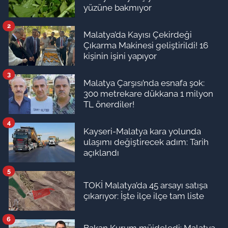
yüzüne bakmıyor
2
Malatya’da Kayısı Çekirdeği
Çıkarma Makinesi geliştirildi! 16
kişinin işini yapıyor
3
Malatya Çarşısı’nda esnafa şok:
300 metrekare dükkana 1 milyon
TL önerdiler!
4
Kayseri-Malatya kara yolunda
ulaşımı değiştirecek adım: Tarih
açıklandı
5
TOKİ Malatya’da 45 arsayı satışa
çıkarıyor: İşte ilçe ilçe tam liste
6