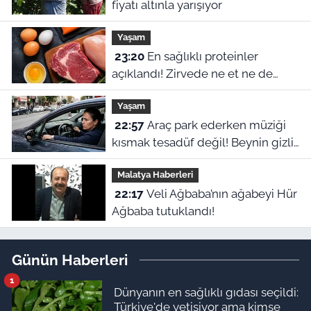
fiyatı altınla yarışıyor
Yaşam
23:20
En sağlıklı proteinler
açıklandı! Zirvede ne et ne de
yumurta var
Yaşam
22:57
Araç park ederken müziği
kısmak tesadüf değil! Beynin gizli
refleksiymiş
Malatya Haberleri
22:17
Veli Ağbaba’nın ağabeyi Hür
Ağbaba tutuklandı!
Günün Haberleri
1
Dünyanın en sağlıklı gıdası seçildi:
Türkiye'de yetişiyor ama kimse