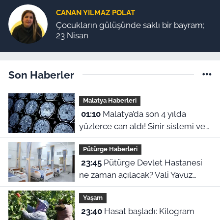
CANAN YILMAZ POLAT
Çocukların gülüşünde saklı bir bayram;
23 Nisan
Son Haberler
Malatya Haberleri
01:10
Malatya’da son 4 yılda
yüzlerce can aldı! Sinir sistemi ve
duyu organı hastalıklarında şok
Pütürge Haberleri
veriler
23:45
Pütürge Devlet Hastanesi
ne zaman açılacak? Vali Yavuz
açıkladı
Yaşam
23:40
Hasat başladı: Kilogram