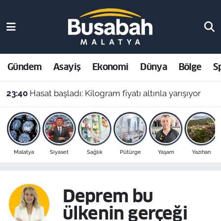
Gündem
Malatya Nöbetçi Eczaneler
Asayiş
Malatya Hava Durumu
Gündem
Asayiş
Ekonomi
Dünya
Bölge
S
Ekonomi
Malatya Namaz Vakitleri
23:40
Hasat başladı: Kilogram fiyatı altınla yarışıyor
Dünya
Malatya Trafik Yoğunluk Haritası
Bölge
Süper Lig Puan Durumu ve Fikstür
Malatya
Siyaset
Sağlık
Pütürge
Yaşam
Yazıhan
Spor
Tüm Manşetler
Resmi İlanlar
Son Dakika Haberleri
Deprem bu
ülkenin gerçeği
Haber Arşivi